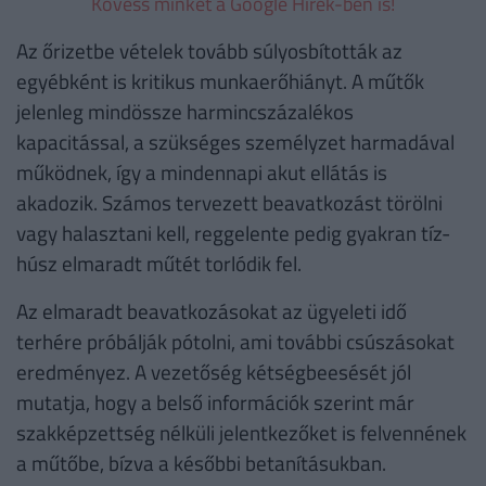
Kövess minket a Google Hírek-ben is!
Az őrizetbe vételek tovább súlyosbították az
egyébként is kritikus munkaerőhiányt. A műtők
jelenleg mindössze harmincszázalékos
kapacitással, a szükséges személyzet harmadával
működnek, így a mindennapi akut ellátás is
akadozik. Számos tervezett beavatkozást törölni
vagy halasztani kell, reggelente pedig gyakran tíz-
húsz elmaradt műtét torlódik fel.
Az elmaradt beavatkozásokat az ügyeleti idő
terhére próbálják pótolni, ami további csúszásokat
eredményez. A vezetőség kétségbeesését jól
mutatja, hogy a belső információk szerint már
szakképzettség nélküli jelentkezőket is felvennének
a műtőbe, bízva a későbbi betanításukban.