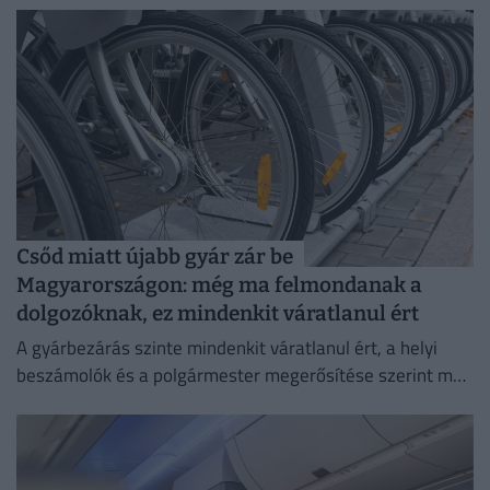
Csőd miatt újabb gyár zár be
Magyarországon: még ma felmondanak a
dolgozóknak, ez mindenkit váratlanul ért
A gyárbezárás szinte mindenkit váratlanul ért, a helyi
beszámolók és a polgármester megerősítése szerint még
a cégvezetés is csak az utolsó pillanatban értesült a
döntésről.