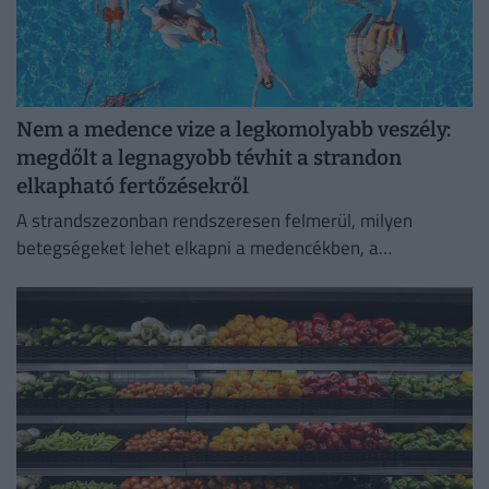
Nem a medence vize a legkomolyabb veszély:
megdőlt a legnagyobb tévhit a strandon
elkapható fertőzésekről
A strandszezonban rendszeresen felmerül, milyen
betegségeket lehet elkapni a medencékben, a
termálfürdőkben vagy a természetes vizekben.