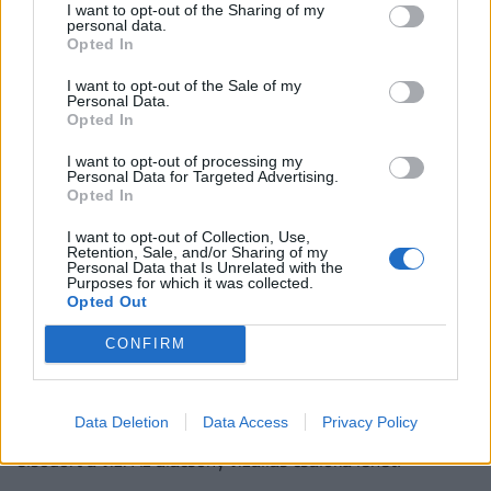
I want to opt-out of the Sharing of my
Dumpling játékok óriási népszerűsége miatt
personal data.
Opted In
elárasztották a piacot az olcsó és rendkívül veszélyes
hamisítványok.
I want to opt-out of the Sale of my
Personal Data.
Opted In
I want to opt-out of processing my
Personal Data for Targeted Advertising.
Opted In
I want to opt-out of Collection, Use,
Retention, Sale, and/or Sharing of my
Personal Data that Is Unrelated with the
Purposes for which it was collected.
Opted Out
Sorra szedik áldozataikat a magyar folyók,
CONFIRM
tavak: hiába az alacsony vízállás, egyetlen
rossz lépés is végzetes lehet
Data Deletion
Data Access
Privacy Policy
Négy fuldoklót sikerült kimenteni, egy férfit azonban
elsodort a víz. Az alacsony vízállás csalóka lehet!