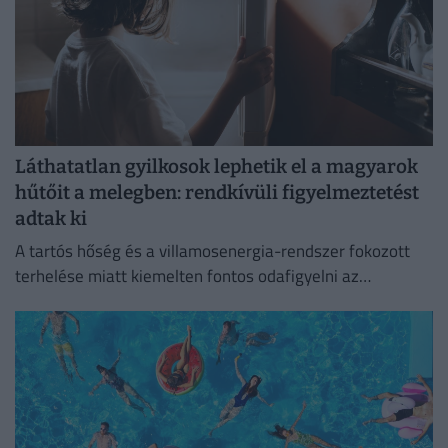
Láthatatlan gyilkosok lephetik el a magyarok
hűtőit a melegben: rendkívüli figyelmeztetést
adtak ki
A tartós hőség és a villamosenergia-rendszer fokozott
terhelése miatt kiemelten fontos odafigyelni az
élelmiszerek megfelelő tárolására.