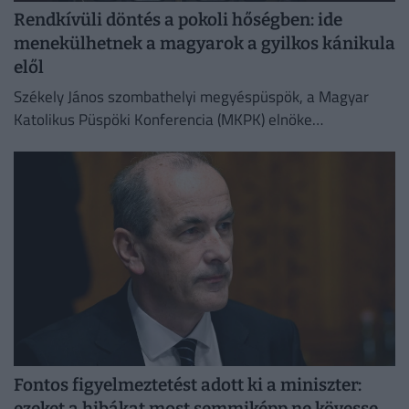
Rendkívüli döntés a pokoli hőségben: ide
menekülhetnek a magyarok a gyilkos kánikula
elől
Székely János szombathelyi megyéspüspök, a Magyar
Katolikus Püspöki Konferencia (MKPK) elnöke
megismételte korábbi felhívását, amelyben a templomok
megnyitását kérte a nap legmelegebb óráiban
Fontos figyelmeztetést adott ki a miniszter:
ezeket a hibákat most semmiképp ne kövesse