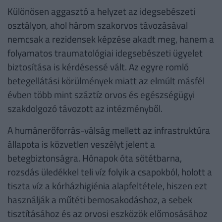
Különösen aggasztó a helyzet az idegsebészeti
osztályon, ahol három szakorvos távozásával
nemcsak a rezidensek képzése akadt meg, hanem a
folyamatos traumatológiai idegsebészeti ügyelet
biztosítása is kérdésessé vált. Az egyre romló
betegellátási körülmények miatt az elmúlt másfél
évben több mint száztíz orvos és egészségügyi
szakdolgozó távozott az intézményből.
A humánerőforrás-válság mellett az infrastruktúra
állapota is közvetlen veszélyt jelent a
betegbiztonságra. Hónapok óta sötétbarna,
rozsdás üledékkel teli víz folyik a csapokból, holott a
tiszta víz a kórházhigiénia alapfeltétele, hiszen ezt
használják a műtéti bemosakodáshoz, a sebek
tisztításához és az orvosi eszközök előmosásához