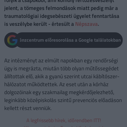
jelent, a tömeges felmondások miatt pedig már a
traumatológiai idegsebészeti ügyelet fenntartása
is veszélybe került - értesült a
Népszava
.
Pénzcentrum előresorolása a Google találatokban
Az intézményt az elmúlt napokban egy rendőrségi
ügy is megrázta, miután több olyan műtőssegédet
állítottak elő, akik a gyanú szerint utcai kábítószer-
hálózatot működtettek. Az eset után a kórház
dolgozóinak egy szakmailag megkérdőjelezhető,
leginkább középiskolás szintű prevenciós előadáson
kellett részt venniük.
A legfrissebb hírek, időrendben ITT!