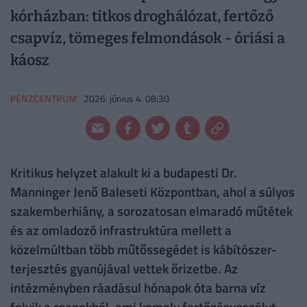
kórházban: titkos droghálózat, fertőző
csapvíz, tömeges felmondások - óriási a
káosz
PÉNZCENTRUM
2026. június 4. 08:30
Kritikus helyzet alakult ki a budapesti Dr.
Manninger Jenő Baleseti Központban, ahol a súlyos
szakemberhiány, a sorozatosan elmaradó műtétek
és az omladozó infrastruktúra mellett a
közelmúltban több műtőssegédet is kábítószer-
terjesztés gyanújával vettek őrizetbe. Az
intézményben ráadásul hónapok óta barna víz
folyik a csapokból, ami komoly fertőzésveszélyt