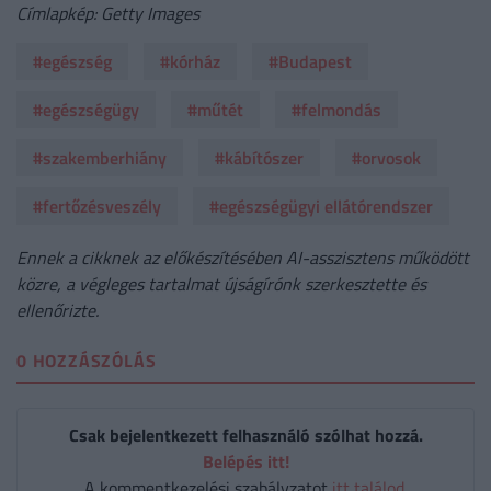
Címlapkép: Getty Images
#egészség
#kórház
#Budapest
#egészségügy
#műtét
#felmondás
#szakemberhiány
#kábítószer
#orvosok
#fertőzésveszély
#egészségügyi ellátórendszer
Ennek a cikknek az előkészítésében AI-asszisztens működött
közre, a végleges tartalmat újságírónk szerkesztette és
ellenőrizte.
0 HOZZÁSZÓLÁS
Csak bejelentkezett felhasználó szólhat hozzá.
Belépés itt!
A kommentkezelési szabályzatot
itt találod
.