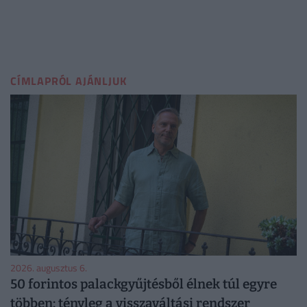
CÍMLAPRÓL AJÁNLJUK
2026. augusztus 6.
50 forintos palackgyűjtésből élnek túl egyre
többen: tényleg a visszaváltási rendszer