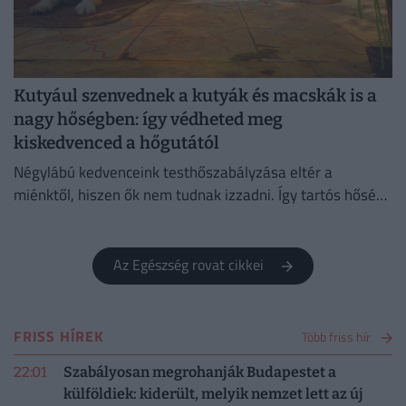
Kutyául szenvednek a kutyák és macskák is a
nagy hőségben: így védheted meg
kiskedvenced a hőgutától
Négylábú kedvenceink testhőszabályzása eltér a
miénktől, hiszen ők nem tudnak izzadni. Így tartós hőség
esetén gyorsabban kiszáradnak, hőgutát is kaphatnak.
Az Egészség rovat cikkei
FRISS HÍREK
Több friss hír
22:01
Szabályosan megrohanják Budapestet a
külföldiek: kiderült, melyik nemzet lett az új