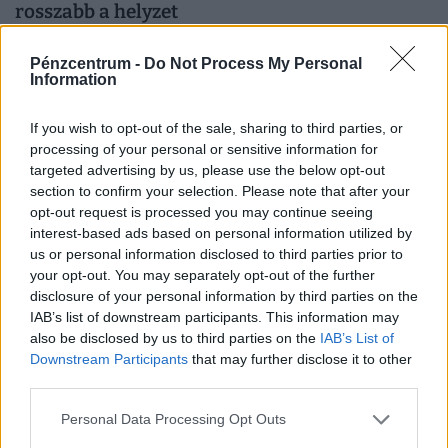
rosszabb a helyzet
Soha nem haltak meg ilyen kevesen vírusos hepatitisben
Pénzcentrum -
Do Not Process My Personal
az Európai Unióban, Magyarország azonban továbbra
Information
sem tartozik a legjobban teljesítő országok közé.
If you wish to opt-out of the sale, sharing to third parties, or
processing of your personal or sensitive information for
targeted advertising by us, please use the below opt-out
section to confirm your selection. Please note that after your
opt-out request is processed you may continue seeing
interest-based ads based on personal information utilized by
us or personal information disclosed to third parties prior to
your opt-out. You may separately opt-out of the further
disclosure of your personal information by third parties on the
IAB’s list of downstream participants. This information may
also be disclosed by us to third parties on the
IAB’s List of
Veszélyes játékhamisítványok terjednek: ha
Downstream Participants
that may further disclose it to other
third parties.
vettél ilyet, nézd meg, minden rendben van-e
vele!
Personal Data Processing Opt Outs
A közösségi médiában hódító, stresszoldó Squishy