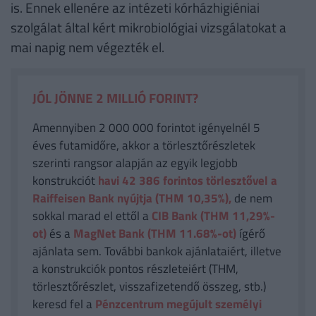
is. Ennek ellenére az intézeti kórházhigiéniai
szolgálat által kért mikrobiológiai vizsgálatokat a
mai napig nem végezték el.
JÓL JÖNNE 2 MILLIÓ FORINT?
Amennyiben 2 000 000 forintot igényelnél 5
éves futamidőre, akkor a törlesztőrészletek
szerinti rangsor alapján az egyik legjobb
konstrukciót
havi 42 386
forintos törlesztővel a
Raiffeisen Bank nyújtja (THM 10,35%),
de nem
sokkal marad el ettől a
CIB Bank (THM 11,29%-
ot)
és a
MagNet Bank (THM 11.68%-ot)
ígérő
ajánlata sem. További bankok ajánlataiért, illetve
a konstrukciók pontos részleteiért (THM,
törlesztőrészlet, visszafizetendő összeg, stb.)
keresd fel a
Pénzcentrum megújult személyi