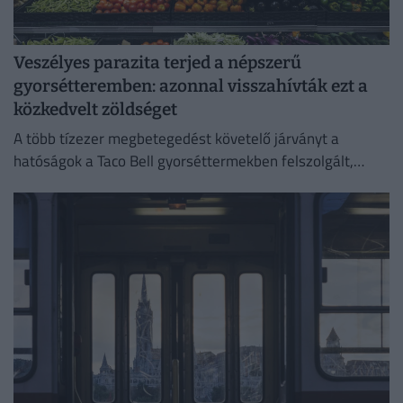
Veszélyes parazita terjed a népszerű
gyorsétteremben: azonnal visszahívták ezt a
közkedvelt zöldséget
A több tízezer megbetegedést követelő járványt a
hatóságok a Taco Bell gyorséttermekben felszolgált,
Közép-Mexikóból származó jégsalátával hozták
összefüggésbe.