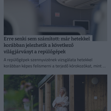
Erre senki sem számított: már hetekkel
korábban jelezhetik a következő
világjárványt a repülőgépek
A repülőgépek szennyvizének vizsgálata hetekkel
korábban képes felismerni a terjedő kórokozókat, mint a
hagyományos globális járványügyi megfigyelési
módszerek.