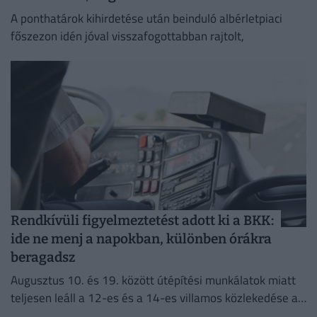
A ponthatárok kihirdetése után beinduló albérletpiaci
főszezon idén jóval visszafogottabban rajtolt,
Rendkívüli figyelmeztetést adott ki a BKK:
ide ne menj a napokban, különben órákra
beragadsz
Augusztus 10. és 19. között útépítési munkálatok miatt
teljesen leáll a 12-es és a 14-es villamos közlekedése a
fővárosban.