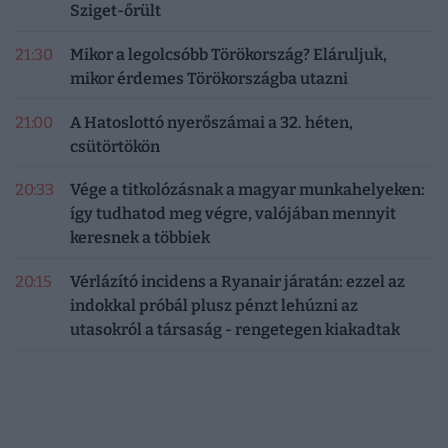
Sziget-őrült
21:30
Mikor a legolcsóbb Törökország? Eláruljuk,
mikor érdemes Törökországba utazni
21:00
A Hatoslottó nyerőszámai a 32. héten,
csütörtökön
20:33
Vége a titkolózásnak a magyar munkahelyeken:
így tudhatod meg végre, valójában mennyit
keresnek a többiek
20:15
Vérlázító incidens a Ryanair járatán: ezzel az
indokkal próbál plusz pénzt lehúzni az
utasokról a társaság - rengetegen kiakadtak