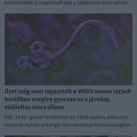
határértéket is meghaladhatja a talajközeli ózon szintje.
Ilyet még nem tapasztalt a WHO: sosem terjedt
korábban ennyire gyorsan ez a járvány,
védőoltás sincs ellene
Már 3532 igazolt fertőzöttet és 1556 halálos áldozatot
tartanak nyilván a Kongói Demokratikus Köztársaságban.