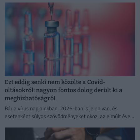
Ezt eddig senki nem közölte a Covid-
oltásokról: nagyon fontos dolog derült ki a
megbízhatóságról
Bár a vírus napjainkban, 2026-ban is jelen van, és
esetenként súlyos szövődményeket okoz, az elmúlt évek
adatai egyértelműen igazolják a vakcinák
biztonságosságát.