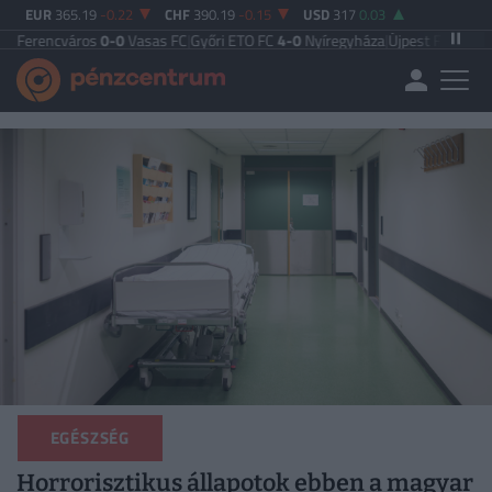
EUR
365.19
-0.22
CHF
390.19
-0.15
USD
317
0.03
ros
0-0
Vasas FC
|
Győri ETO FC
4-0
Nyíregyháza
|
Újpest FC
4-2
Debreceni VS
EGÉSZSÉG
Horrorisztikus állapotok ebben a magyar