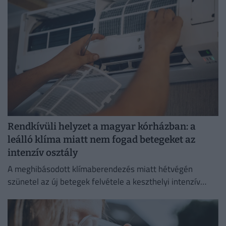
Rendkívüli helyzet a magyar kórházban: a
leálló klíma miatt nem fogad betegeket az
intenzív osztály
A meghibásodott klímaberendezés miatt hétvégén
szünetel az új betegek felvétele a keszthelyi intenzív
osztályon.