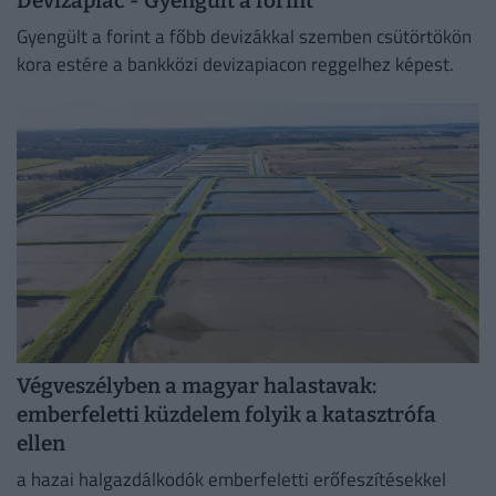
Devizapiac - Gyengült a forint
Gyengült a forint a főbb devizákkal szemben csütörtökön
kora estére a bankközi devizapiacon reggelhez képest.
Végveszélyben a magyar halastavak:
emberfeletti küzdelem folyik a katasztrófa
ellen
a hazai halgazdálkodók emberfeletti erőfeszítésekkel