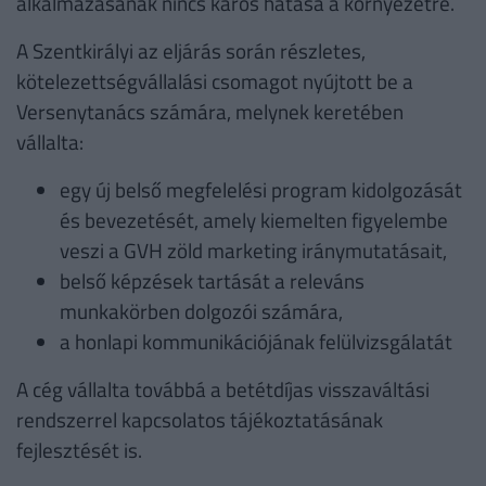
alkalmazásának nincs káros hatása a környezetre.
A Szentkirályi az eljárás során részletes,
kötelezettségvállalási csomagot nyújtott be a
Versenytanács számára, melynek keretében
vállalta:
egy új belső megfelelési program kidolgozását
és bevezetését, amely kiemelten figyelembe
veszi a GVH zöld marketing iránymutatásait,
belső képzések tartását a releváns
munkakörben dolgozói számára,
a honlapi kommunikációjának felülvizsgálatát
A cég vállalta továbbá a betétdíjas visszaváltási
rendszerrel kapcsolatos tájékoztatásának
fejlesztését is.