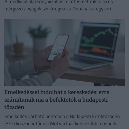
A rendkívül alacsony vízállás miatt ismét rákkeltő és
mérgező anyagok szivárognak a Dunába az egykori
Óbudai Gázgyár területéről.
Emelkedéssel indulhat a kereskedés: erre
számítanak ma a befektetők a budapesti
tőzsdén
Emelkedés várható pénteken a Budapesti Értéktőzsdén
(BÉT) köszönhetően a Mol vártnál kedvezőbb második