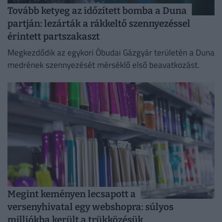
Tovább ketyeg az időzített bomba a Duna
partján: lezárták a rákkeltő szennyezéssel
érintett partszakaszt
Megkezdődik az egykori Óbudai Gázgyár területén a Duna
medrének szennyezését mérséklő első beavatkozást.
Megint keményen lecsapott a
versenyhivatal egy webshopra: súlyos
milliókba került a trükközésük