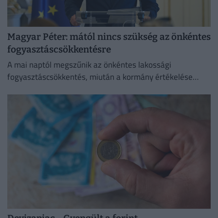
Magyar Péter: mától nincs szükség az önkéntes
fogyasztáscsökkentésre
A mai naptól megszűnik az önkéntes lakossági
fogyasztáscsökkentés, miután a kormány értékelése
szerint sikerült megvédeni Magyarország
energiabiztonságát.