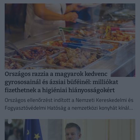
három centimétert emelkedett.
Országos razzia a magyarok kedvenc
gyrososainál és ázsiai büféinél: milliókat
fizethetnek a higiéniai hiányosságokért
Országos ellenőrzést indított a Nemzeti Kereskedelmi és
Fogyasztóvédelmi Hatóság a nemzetközi konyhát kínáló
vendéglátóhelyeken.