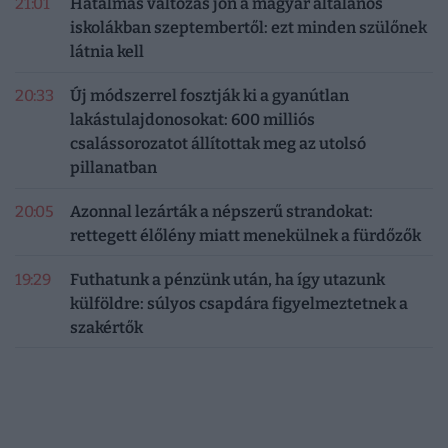
21:01
Hatalmas változás jön a magyar általános
iskolákban szeptembertől: ezt minden szülőnek
látnia kell
20:33
Új módszerrel fosztják ki a gyanútlan
lakástulajdonosokat: 600 milliós
csalássorozatot állítottak meg az utolsó
pillanatban
20:05
Azonnal lezárták a népszerű strandokat:
rettegett élőlény miatt menekülnek a fürdőzők
19:29
Futhatunk a pénzünk után, ha így utazunk
külföldre: súlyos csapdára figyelmeztetnek a
szakértők