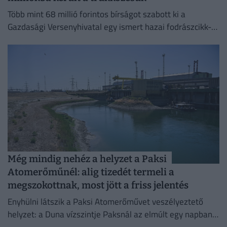
Több mint 68 millió forintos bírságot szabott ki a
Gazdasági Versenyhivatal egy ismert hazai fodrászcikk-
forgalmazóra.
Még mindig nehéz a helyzet a Paksi
Atomerőműnél: alig tizedét termeli a
megszokottnak, most jött a friss jelentés
Enyhülni látszik a Paksi Atomerőművet veszélyeztető
helyzet: a Duna vízszintje Paksnál az elmúlt egy napban