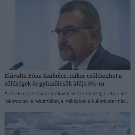
Elárulta Bóna Szabolcs, mikor csökkenhet a
zöldségek és gyümölcsök áfája 5%-ra
A 2026-os aszály a várakozások szerint még a 2022-es
rekordokat is felülmúlhatja, miközben a kukoricatermés
jelentős visszaesése miatt Magyarország ismét importra
szorulhat.