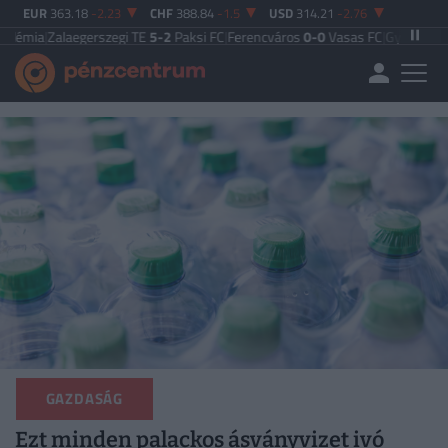
EUR
363.18
-2.23
CHF
388.84
-1.5
USD
314.21
-2.76
aegerszegi TE
5-2
Paksi FC
|
Ferencváros
0-0
Vasas FC
|
Győri ETO FC
4-0
Nyír
GAZDASÁG
Ezt minden palackos ásványvizet ivó