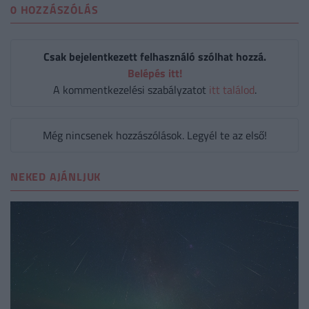
0 HOZZÁSZÓLÁS
Csak bejelentkezett felhasználó szólhat hozzá.
Belépés itt!
A kommentkezelési szabályzatot
itt találod
.
Még nincsenek hozzászólások. Legyél te az első!
NEKED AJÁNLJUK