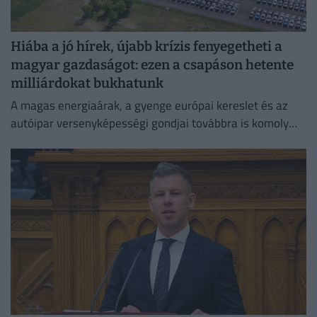
Hiába a jó hírek, újabb krízis fenyegetheti a
magyar gazdaságot: ezen a csapáson hetente
milliárdokat bukhatunk
A magas energiaárak, a gyenge európai kereslet és az
autóipar versenyképességi gondjai továbbra is komoly
fékezőerőt jelentenek Németország számára.