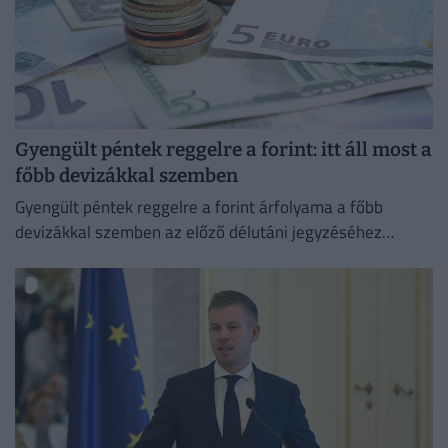
Gyengült péntek reggelre a forint: itt áll most a
főbb devizákkal szemben
Gyengült péntek reggelre a forint árfolyama a főbb
devizákkal szemben az előző délutáni jegyzéséhez
képest a nemzetközi devizakereskedelemben.