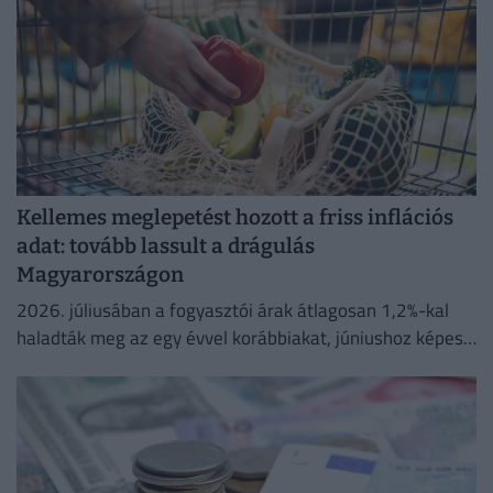
Kellemes meglepetést hozott a friss inflációs
adat: tovább lassult a drágulás
Magyarországon
2026. júliusában a fogyasztói árak átlagosan 1,2%-kal
haladták meg az egy évvel korábbiakat, júniushoz képest
pedig az árak 0,1%-kal csökkentek.