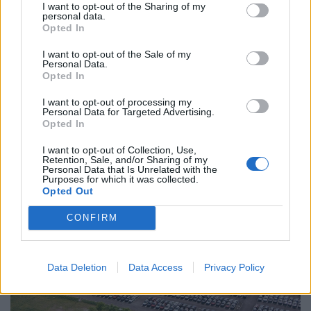
I want to opt-out of the Sharing of my
personal data.
Opted In
I want to opt-out of the Sale of my
Personal Data.
Opted In
Ilyenre 10 éve nem volt példa a magyar
boltokban: örülhetnek a vásárlók, de
I want to opt-out of processing my
Personal Data for Targeted Advertising.
hamarosan jön a hidegzuhany?
Opted In
Hatalmas meglepetésként értékelték az MTI-nek
I want to opt-out of Collection, Use,
nyilatkozó elemzők a júliusi, 1,2 százalékos inflációs
Retention, Sale, and/or Sharing of my
adatot.
Personal Data that Is Unrelated with the
Purposes for which it was collected.
Opted Out
CONFIRM
Data Deletion
Data Access
Privacy Policy