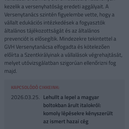
kezelik a versenyhatóság eredeti aggályait. A
Versenytanács szintén figyelembe vette, hogy a
vállalt edukációs intézkedések a fogyasztók
általános tájékozottságát és az általános
prevenciót is elősegítik. Mindezekre tekintettel a
GVH Versenytanácsa elfogadta és kötelezően
előírta a Szentkirályinak a vállalások végrehajtását,
melyet utóvizsgálatban szigorúan ellenőrizni fog
majd.
KAPCSOLÓDÓ CIKKEINK:
2026.03.25.
Lehullt a lepel a magyar
boltokban árult italokról:
komoly lépésekre kényszerült
az ismert hazai cég