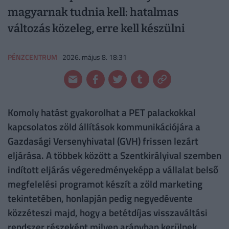
magyarnak tudnia kell: hatalmas
változás közeleg, erre kell készülni
PÉNZCENTRUM
2026. május 8. 18:31
Komoly hatást gyakorolhat a PET palackokkal
kapcsolatos zöld állítások kommunikációjára a
Gazdasági Versenyhivatal (GVH) frissen lezárt
eljárása. A többek között a Szentkirályival szemben
indított eljárás végeredményeképp a vállalat belső
megfelelési programot készít a zöld marketing
tekintetében, honlapján pedig negyedévente
közzéteszi majd, hogy a betétdíjas visszaváltási
rendszer részeként milyen arányban kerülnek