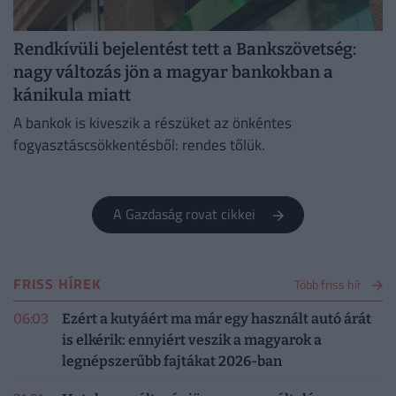
Rendkívüli bejelentést tett a Bankszövetség:
nagy változás jön a magyar bankokban a
kánikula miatt
A bankok is kiveszik a részüket az önkéntes
fogyasztáscsökkentésből: rendes tőlük.
A Gazdaság rovat cikkei
FRISS HÍREK
Több friss hír
06:03
Ezért a kutyáért ma már egy használt autó árát
is elkérik: ennyiért veszik a magyarok a
legnépszerűbb fajtákat 2026-ban