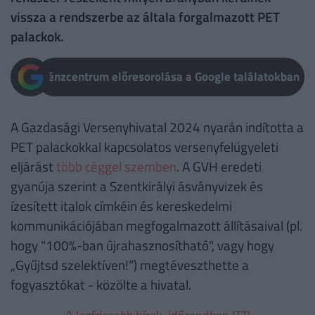
vissza a rendszerbe az általa forgalmazott PET
palackok.
Pénzcentrum előresorolása a Google találatokban
A Gazdasági Versenyhivatal 2024 nyarán indította a
PET palackokkal kapcsolatos versenyfelügyeleti
eljárást
több céggel szemben
. A GVH eredeti
gyanúja szerint a Szentkirályi ásványvizek és
ízesített italok címkéin és kereskedelmi
kommunikációjában megfogalmazott állításaival (pl.
hogy "100%-ban újrahasznosítható", vagy hogy
„Gyűjtsd szelektíven!”) megtéveszthette a
fogyasztókat - közölte a hivatal.