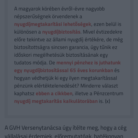
A magyarok körében évről-évre nagyobb
népszerűségnek örvendenek a
nyugdíjmegtakarítási lehetőségek
, ezen belül is
különösen a
nyugdíjbiztosítás
. Mivel évtizedekre
előre tekintve az állami nyugdíj értékére, de még
biztosítottságra sincsen garancia, úgy tűnik ez
időskori megélhetésük biztosításának egy
tudatos módja. De
mennyi pénzhez is juthatunk
egy nyugdíjbiztosítással 65 éves korunkban
és
hogyan védhetjük ki egy ilyen megtakarítással
pénzünk elértéktelenedését? Minderre választ
kaphatsz
ebben a cikkben
, illetve a Pénzcentrum
nyugdíj megtakarítás kalkulátorában
is. (x)
A GVH Versenytanácsa úgy ítélte meg, hogy a cég
vállalásai érdemiek, előremutatóak, hatékonyan