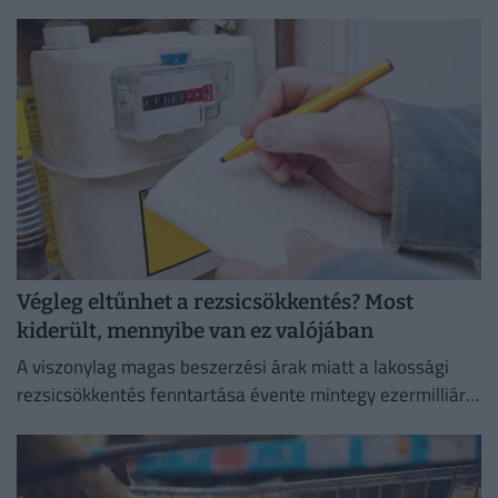
negyedéves eredményeinek az Equilor Befektetési Zrt.
elemzője szerint.
Végleg eltűnhet a rezsicsökkentés? Most
kiderült, mennyibe van ez valójában
A viszonylag magas beszerzési árak miatt a lakossági
rezsicsökkentés fenntartása évente mintegy ezermilliárd
forintos terhet ró a magyar költségvetésre.