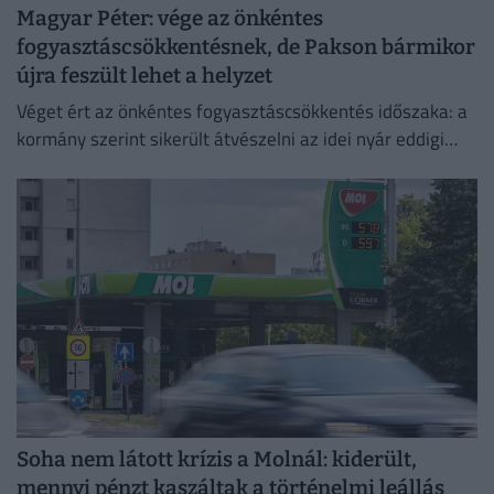
Magyar Péter: vége az önkéntes
fogyasztáscsökkentésnek, de Pakson bármikor
újra feszült lehet a helyzet
Véget ért az önkéntes fogyasztáscsökkentés időszaka: a
kormány szerint sikerült átvészelni az idei nyár eddigi
legkritikusabb napjait.
Soha nem látott krízis a Molnál: kiderült,
mennyi pénzt kaszáltak a történelmi leállás