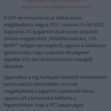
A legfrissebb hírek, időrendben ITT!
Kövess minket a Google Hírek-ben is!
A GVH Versenytanácsa az eljárás során
megállapította, hogy a 2021. március 23-tól 2022.
augusztus 25-ig gyártott ásványvizes palackok
címkéin megjelenített „Palackból palackot, 25%
RePET” szlogen nem jogsértő, ugyanis a vállalkozás
igazolni tudta, hogy a palackok ténylegesen
legalább 25%-ban újrahasznosított anyagból
készültek.
Ugyanakkor a cég honlapján folytatott kereskedelmi
kommunikáció tekintetében nem volt
megállapítható a jogsértés nyilvánvaló hiánya,
ugyanis azt a benyomást kelthette a
fogyasztókban, hogy a PET alapanyagok