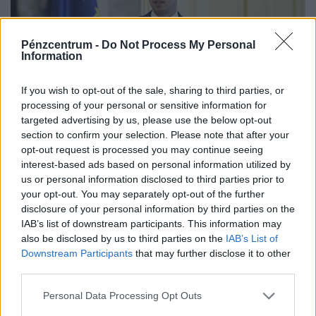
Pénzcentrum -
Do Not Process My Personal
Information
If you wish to opt-out of the sale, sharing to third parties, or
processing of your personal or sensitive information for
targeted advertising by us, please use the below opt-out
Döntött a kormány: nagy változás jön a
section to confirm your selection. Please note that after your
háziorvosi rendelőkben, erre kell készülni
opt-out request is processed you may continue seeing
interest-based ads based on personal information utilized by
Délután kettőtől kormányszóvivői tájékoztatót tart
us or personal information disclosed to third parties prior to
Magyar Péter miniszterelnök, ahol várhatóan az eheti
your opt-out. You may separately opt-out of the further
kormányülés döntései és az energiaválság alakulása
disclosure of your personal information by third parties on the
kerül a fókuszba.
IAB’s list of downstream participants. This information may
also be disclosed by us to third parties on the
IAB’s List of
Downstream Participants
that may further disclose it to other
third parties.
Personal Data Processing Opt Outs