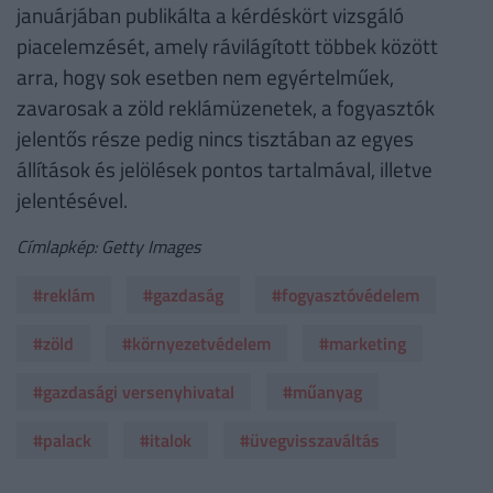
januárjában publikálta a kérdéskört vizsgáló
piacelemzését, amely rávilágított többek között
arra, hogy sok esetben nem egyértelműek,
zavarosak a zöld reklámüzenetek, a fogyasztók
jelentős része pedig nincs tisztában az egyes
állítások és jelölések pontos tartalmával, illetve
jelentésével.
Címlapkép: Getty Images
#reklám
#gazdaság
#fogyasztóvédelem
#zöld
#környezetvédelem
#marketing
#gazdasági versenyhivatal
#műanyag
#palack
#italok
#üvegvisszaváltás