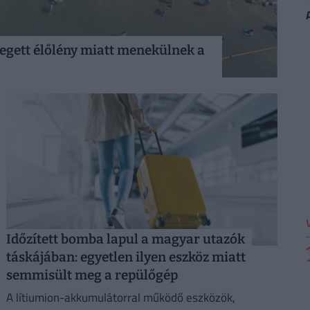
tegett élőlény miatt menekülnek a
Időzített bomba lapul a magyar utazók
táskájában: egyetlen ilyen eszköz miatt
semmisült meg a repülőgép
A lítiumion-akkumulátorral működő eszközök,