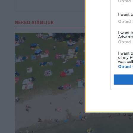
Opted 
Még nincsenek hozzászól
I want t
NEKED AJÁNLJUK
Opted 
I want 
Advertis
Opted 
I want t
of my P
was col
Opted 