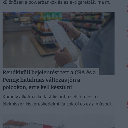
különösen a powerbankok és az e-cigaretták, ma már
a légi közlekedés egyik legnagyobb biztonsági
kockázatát jelentik.
Rendkívüli bejelentést tett a CBA és a
Penny: hatalmas változás jön a
polcokon, erre kell készülni
Komoly alkalmazkodást kívánt az első félév az
élelmiszer-kiskereskedelmi láncoktól és ez a második
félévben is így marad.