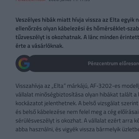
Veszélyes hibák miatt hívja vissza az Elta egyik 
ellenőrzés olyan kábelezési és hőmérséklet‑szab
tűzveszélyt is okozhatnak. A lánc minden érintett
érte a vásárlóknak.
Pénzcentrum előresoro
Visszahívja az „Elta” márkájú, AF‑3202-es modellje
vállalat minőségbiztosítása olyan hibákat talált 
kockázatot jelenthetnek. A belső vizsgálat szeri
és belső kábelezése nem felel meg a cég előírása
sérülésveszélyt is okozhat. A vállalat ezért arra 
abba használni, és vigyék vissza bármelyik üzletb