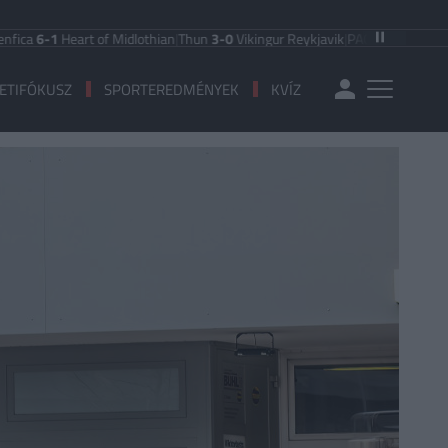
-1
Heart of Midlothian
|
Thun
3-0
Vikingur Reykjavik
|
PAOK Saloniki
0-1
Ander
ETIFÓKUSZ
SPORTEREDMÉNYEK
KVÍZ