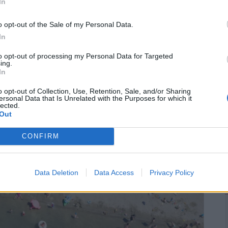
In
ások. Legyél te az első!
o opt-out of the Sale of my Personal Data.
2
In
to opt-out of processing my Personal Data for Targeted
ing.
In
o opt-out of Collection, Use, Retention, Sale, and/or Sharing
ersonal Data that Is Unrelated with the Purposes for which it
lected.
Out
CONFIRM
Data Deletion
Data Access
Privacy Policy