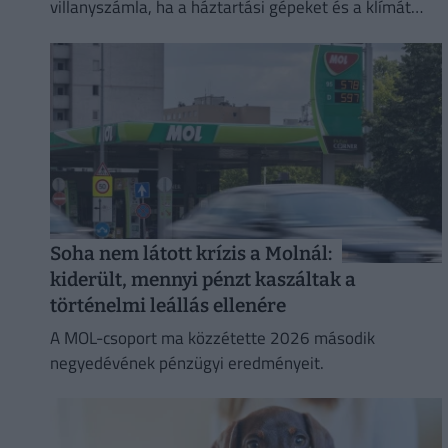
villanyszámla, ha a háztartási gépeket és a klímát
nem tudatosan használjuk.
Soha nem látott krízis a Molnál:
kiderült, mennyi pénzt kaszáltak a
történelmi leállás ellenére
A MOL-csoport ma közzétette 2026 második
negyedévének pénzügyi eredményeit.