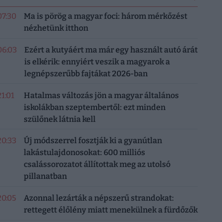
07:30
Ma is pörög a magyar foci: három mérkőzést
nézhetünk itthon
06:03
Ezért a kutyáért ma már egy használt autó árát
is elkérik: ennyiért veszik a magyarok a
legnépszerűbb fajtákat 2026-ban
21:01
Hatalmas változás jön a magyar általános
iskolákban szeptembertől: ezt minden
szülőnek látnia kell
20:33
Új módszerrel fosztják ki a gyanútlan
lakástulajdonosokat: 600 milliós
csalássorozatot állítottak meg az utolsó
pillanatban
20:05
Azonnal lezárták a népszerű strandokat:
rettegett élőlény miatt menekülnek a fürdőzők