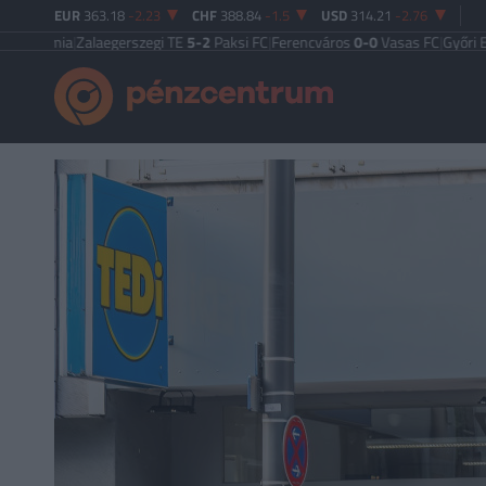
EUR
363.18
-2.23
CHF
388.84
-1.5
USD
314.21
-2.76
mia
|
Zalaegerszegi TE
5-2
Paksi FC
|
Ferencváros
0-0
Vasas FC
|
Győri ETO FC