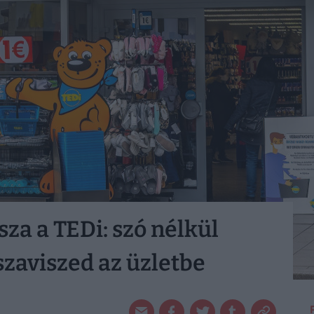
sza a TEDi: szó nélkül
szaviszed az üzletbe