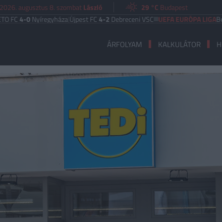
2026. augusztus 8. szombat
László
29 °C
Budapest
4-0
Nyíregyháza
|
Újpest FC
4-2
Debreceni VSC
UEFA EURÓPA LIGA
Benfica
6
ÁRFOLYAM
KALKULÁTOR
H