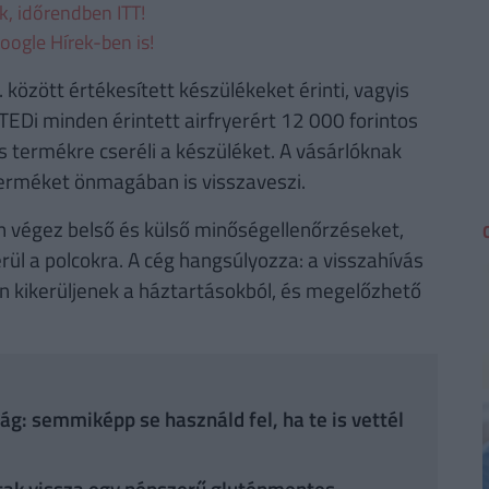
ek, időrendben ITT!
oogle Hírek-ben is!
 között értékesített készülékeket érinti, vagyis
TEDi minden érintett airfryerért 12 000 forintos
 termékre cseréli a készüléket. A vásárlóknak
terméket önmagában is visszaveszi.
n végez belső és külső minőségellenőrzéseket,
rül a polcokra. A cég hangsúlyozza: a visszahívás
an kikerüljenek a háztartásokból, és megelőzhető
ág: semmiképp se használd fel, ha te is vettél
tak vissza egy népszerű gluténmentes