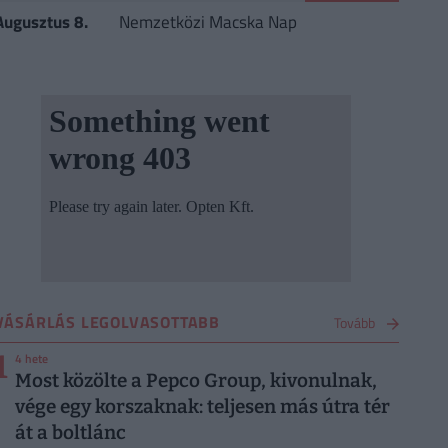
Augusztus 8.
Nemzetközi Macska Nap
VÁSÁRLÁS LEGOLVASOTTABB
Tovább
1
4 hete
Most közölte a Pepco Group, kivonulnak,
vége egy korszaknak: teljesen más útra tér
át a boltlánc