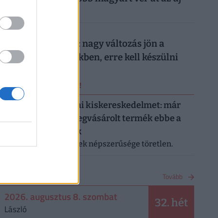
digitális trend
026. augusztus 7.
Döntött a kormány: nagy változás jön a
háziorvosi rendelőkben, erre kell készülni
ERRŐL NE MARADJ LE!
Letarolták az európai kiskereskedelmet: már
minden második megvásárolt termék ebbe a
kategóriába tartozik
A saját márkás termékek népszerűsége töretlen.
NAPTÁR
Tovább
2026. augusztus 8. szombat
32. hét
László