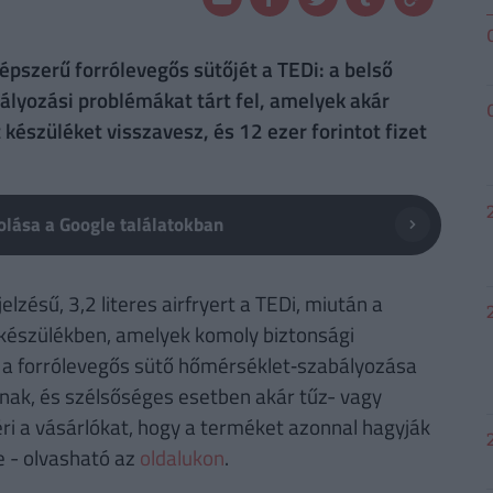
népszerű forrólevegős sütőjét a TEDi: a belső
ályozási problémákat tárt fel, amelyek akár
 készüléket visszavesz, és 12 ezer forintot fizet
lása a Google találatokban
lzésű, 3,2 literes airfryert a TEDi, miután a
a készülékben, amelyek komoly biztonsági
nt a forrólevegős sütő hőmérséklet‑szabályozása
inak, és szélsőséges esetben akár tűz- vagy
kéri a vásárlókat, hogy a terméket azonnal hagyják
e - olvasható az
oldalukon
.