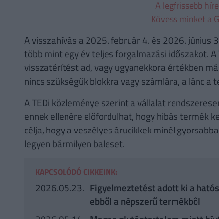
A legfrissebb hír
Kövess minket a G
A visszahívás a 2025. február 4. és 2026. június 3.
több mint egy év teljes forgalmazási időszakot. A 
visszatérítést ad, vagy ugyanekkora értékben más
nincs szükségük blokkra vagy számlára, a lánc a 
A TEDi közleménye szerint a vállalat rendszerese
ennek ellenére előfordulhat, hogy hibás termék ke
célja, hogy a veszélyes árucikkek minél gyorsabb
legyen bármilyen baleset.
KAPCSOLÓDÓ CIKKEINK:
2026.05.23.
Figyelmeztetést adott ki a hatós
ebből a népszerű termékből
2026.05.14.
Magas gluténtartalom miatt hív