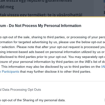
 edd meg
2
tak vissza egy terméket: te is vásárolhattál
an
rum -
Do Not Process My Personal Information
2
to opt-out of the sale, sharing to third parties, or processing of your per
formation for targeted advertising by us, please use the below opt-out s
ba
#termékvisszahívás
#visszahívás
r selection. Please note that after your opt-out request is processed y
eing interest-based ads based on personal information utilized by us or
#vásárlók
#balesetveszély
disclosed to third parties prior to your opt-out. You may separately opt-
losure of your personal information by third parties on the IAB’s list of
2
. This information may also be disclosed by us to third parties on the
IA
Participants
that may further disclose it to other third parties.
áló szólhat hozzá.
Belépés itt!
l Data Processing Opt Outs
2
zabályzatot
itt találod
.
o opt-out of the Sharing of my personal data.