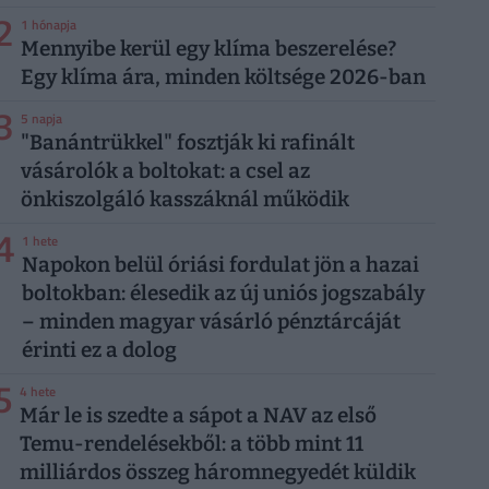
2
1 hónapja
Mennyibe kerül egy klíma beszerelése?
Egy klíma ára, minden költsége 2026-ban
3
5 napja
"Banántrükkel" fosztják ki rafinált
vásárolók a boltokat: a csel az
önkiszolgáló kasszáknál működik
4
1 hete
Napokon belül óriási fordulat jön a hazai
boltokban: élesedik az új uniós jogszabály
– minden magyar vásárló pénztárcáját
érinti ez a dolog
5
4 hete
Már le is szedte a sápot a NAV az első
Temu-rendelésekből: a több mint 11
milliárdos összeg háromnegyedét küldik