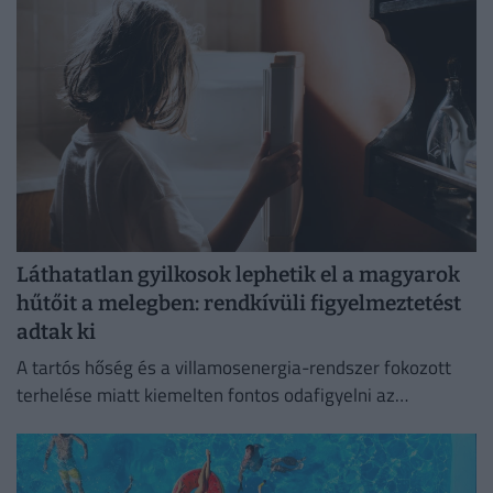
Láthatatlan gyilkosok lephetik el a magyarok
hűtőit a melegben: rendkívüli figyelmeztetést
adtak ki
A tartós hőség és a villamosenergia-rendszer fokozott
terhelése miatt kiemelten fontos odafigyelni az
élelmiszerek megfelelő tárolására.