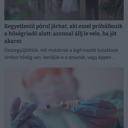
Kegyetlenül pórul járhat, aki ezzel próbálkozik
a hőségriadó alatt: azonnal állj le vele, ha jót
akarsz
Összegyűjtöttük, mit mutatnak a legfrissebb kutatások:
amikor hőség van, kerüljük-e a szaunát, vagy éppen
ellenkezőleg.