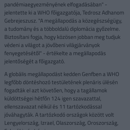
pandémiaegyezményének elfogadásában" -
jelentette ki a WHO főigazgatója, Tedrosz Adhanom
Gebrejeszusz. "A megállapodás a közegészségügy,
a tudomány és a többoldalú diplomácia győzelme.
Biztosítani fogja, hogy közösen jobban meg tudjuk
védeni a világot a jövőbeni világjárványok
fenyegetésétől" - értékelte a megállapodás
jelentőségét a főigazgató.
A globális megállapodást kedden Genfben a WHO
legfőbb döntéshozó testületének plenáris ülésén
fogadták el azt követően, hogy a tagállamok
küldöttségei hétfőn 124 igen szavazattal,
ellenszavazat nélkül és 11 tartózkodással
jóváhagyták. A tartózkodó országok között volt
Lengyelország, Izrael, Olaszország, Oroszország,