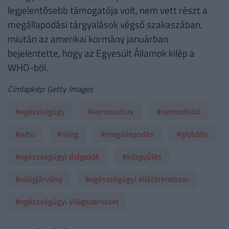
legjelentősebb támogatója volt, nem vett részt a
megállapodási tárgyalások végső szakaszában,
miután az amerikai kormány januárban
bejelentette, hogy az Egyesült Államok kilép a
WHO-ból.
Címlapkép: Getty Images
#egészségügy
#koronavírus
#nemzetközi
#who
#világ
#megállapodás
#globális
#egészségügyi dolgozók
#közgyűlés
#világjárvány
#egészségügyi ellátórendszer
#egészségügyi világszervezet