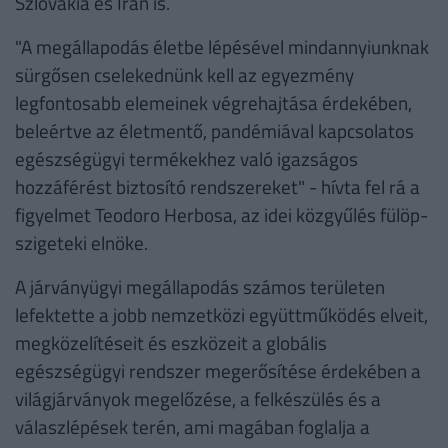
Szlovákia és Irán is.
"A megállapodás életbe lépésével mindannyiunknak
sürgősen cselekednünk kell az egyezmény
legfontosabb elemeinek végrehajtása érdekében,
beleértve az életmentő, pandémiával kapcsolatos
egészségügyi termékekhez való igazságos
hozzáférést biztosító rendszereket" - hívta fel rá a
figyelmet Teodoro Herbosa, az idei közgyűlés fülöp-
szigeteki elnöke.
A járványügyi megállapodás számos területen
lefektette a jobb nemzetközi együttműködés elveit,
megközelítéseit és eszközeit a globális
egészségügyi rendszer megerősítése érdekében a
világjárványok megelőzése, a felkészülés és a
válaszlépések terén, ami magában foglalja a