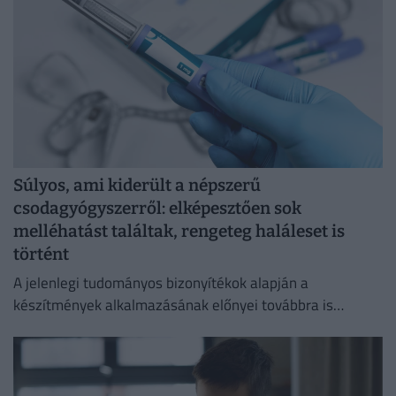
Súlyos, ami kiderült a népszerű
csodagyógyszerről: elképesztően sok
melléhatást találtak, rengeteg haláleset is
történt
A jelenlegi tudományos bizonyítékok alapján a
készítmények alkalmazásának előnyei továbbra is
felülmúlják a kockázatokat.