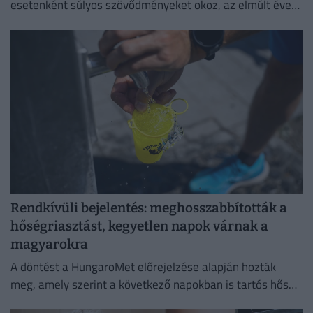
esetenként súlyos szövődményeket okoz, az elmúlt évek
adatai egyértelműen igazolják a vakcinák
biztonságosságát.
Rendkívüli bejelentés: meghosszabbították a
hőségriasztást, kegyetlen napok várnak a
magyarokra
A döntést a HungaroMet előrejelzése alapján hozták
meg, amely szerint a következő napokban is tartós hőség
várható.