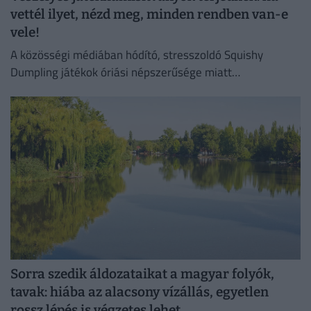
vettél ilyet, nézd meg, minden rendben van-e
vele!
A közösségi médiában hódító, stresszoldó Squishy
Dumpling játékok óriási népszerűsége miatt
elárasztották a piacot az olcsó és rendkívül veszélyes
hamisítványok.
Sorra szedik áldozataikat a magyar folyók,
tavak: hiába az alacsony vízállás, egyetlen
rossz lépés is végzetes lehet