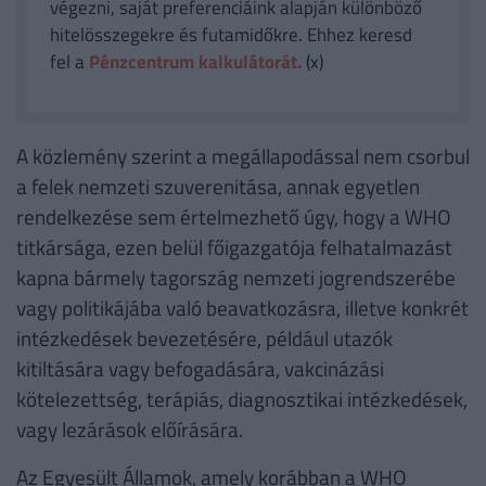
végezni, saját preferenciáink alapján különböző
hitelösszegekre és futamidőkre. Ehhez keresd
fel a
Pénzcentrum kalkulátorát.
(x)
A közlemény szerint a megállapodással nem csorbul
a felek nemzeti szuverenitása, annak egyetlen
rendelkezése sem értelmezhető úgy, hogy a WHO
titkársága, ezen belül főigazgatója felhatalmazást
kapna bármely tagország nemzeti jogrendszerébe
vagy politikájába való beavatkozásra, illetve konkrét
intézkedések bevezetésére, például utazók
kitiltására vagy befogadására, vakcinázási
kötelezettség, terápiás, diagnosztikai intézkedések,
vagy lezárások előírására.
Az Egyesült Államok, amely korábban a WHO