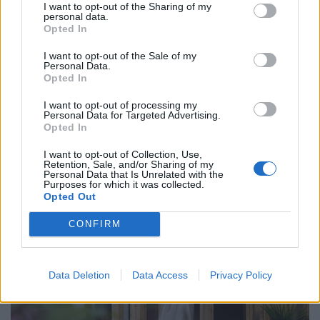
I want to opt-out of the Sharing of my
personal data.
Opted In
I want to opt-out of the Sale of my
Personal Data.
Opted In
Erre senki sem számított: már hetekkel
I want to opt-out of processing my
Personal Data for Targeted Advertising.
korábban jelezhetik a következő világjárványt
Opted In
a repülőgépek
I want to opt-out of Collection, Use,
A repülőgépek szennyvizének vizsgálata hetekkel
Retention, Sale, and/or Sharing of my
korábban képes felismerni a terjedő kórokozókat, mint a
Personal Data that Is Unrelated with the
Purposes for which it was collected.
hagyományos globális járványügyi megfigyelési
Opted Out
módszerek.
CONFIRM
Data Deletion
Data Access
Privacy Policy