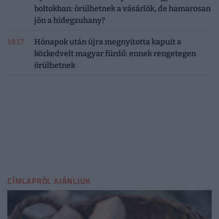
boltokban: örülhetnek a vásárlók, de hamarosan
jön a hidegzuhany?
14:17
Hónapok után újra megnyitotta kapuit a
közkedvelt magyar fürdő: ennek rengetegen
örülhetnek
CÍMLAPRÓL AJÁNLJUK