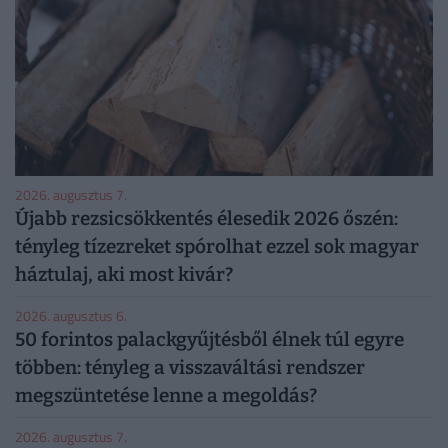
2026. augusztus 7.
Újabb rezsicsökkentés élesedik 2026 őszén:
tényleg tízezreket spórolhat ezzel sok magyar
háztulaj, aki most kivár?
2026. augusztus 6.
50 forintos palackgyűjtésből élnek túl egyre
többen: tényleg a visszaváltási rendszer
megszüntetése lenne a megoldás?
2026. augusztus 7.