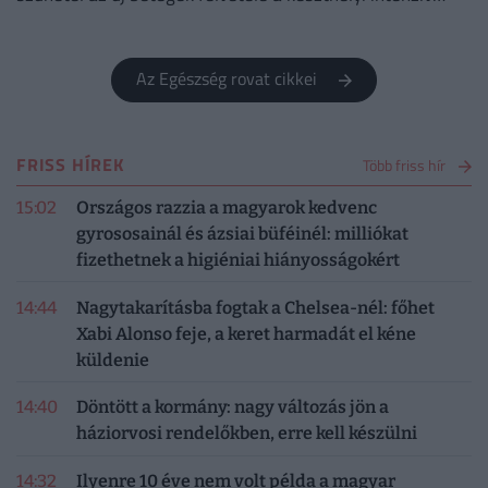
osztályon.
Az Egészség rovat cikkei
FRISS HÍREK
Több friss hír
15:02
Országos razzia a magyarok kedvenc
gyrososainál és ázsiai büféinél: milliókat
fizethetnek a higiéniai hiányosságokért
14:44
Nagytakarításba fogtak a Chelsea-nél: főhet
Xabi Alonso feje, a keret harmadát el kéne
küldenie
14:40
Döntött a kormány: nagy változás jön a
háziorvosi rendelőkben, erre kell készülni
14:32
Ilyenre 10 éve nem volt példa a magyar