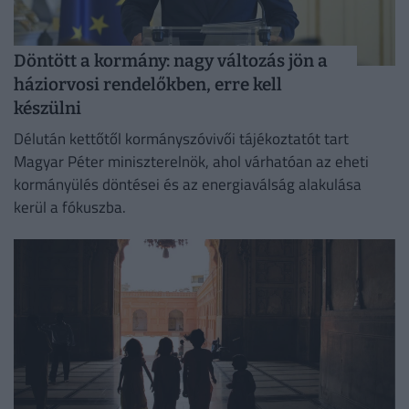
Döntött a kormány: nagy változás jön a
háziorvosi rendelőkben, erre kell
készülni
Délután kettőtől kormányszóvivői tájékoztatót tart
Magyar Péter miniszterelnök, ahol várhatóan az eheti
kormányülés döntései és az energiaválság alakulása
kerül a fókuszba.