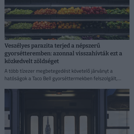
Veszélyes parazita terjed a népszerű
gyorsétteremben: azonnal visszahívták ezt a
közkedvelt zöldséget
A több tízezer megbetegedést követelő járványt a
hatóságok a Taco Bell gyorséttermekben felszolgált,
Közép-Mexikóból származó jégsalátával hozták
összefüggésbe.