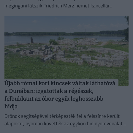
megingani látszik Friedrich Merz német kancellár
pozíciója.
Újabb római kori kincsek váltak láthatóvá
a Dunában: izgatottak a régészek,
felbukkant az ókor egyik leghosszabb
hídja
Drónok segítségével térképezték fel a felszínre került
alapokat, nyomon követték az egykori híd nyomvonalát,
és felmérték a szerkezeti elemek állapotát.