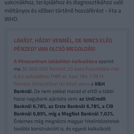
vakcinákhoz, terápiákhoz és diagnosztikához való
méltányos és időben történő hozzáférést - írta a
WHO.
LAKÁST, HÁZAT VENNÉL, DE NINCS ELÉG
PÉNZED? VAN OLCSÓ MEGOLDÁS!
A Pénzcentrum lakáshitel-kalkulátora
szerint
ma
30 000 000 forintot 20 éves futamidőre már
6,62 százalékos THM-el, havi 184 778 Ft
forintos törlesztővel fel lehet venni
a
K&H
Banknál.
De nem sokkal marad el ettől a többi
hazai nagybank ajánlata sem:
az UniCredit
Banknál 6,78%, az Erste Banknál 6,78%, a CIB
Banknál 6,89%, míg a MagNet Banknál 7,02%.
Érdemes még megnézni magyar hitelintézetetek
további konstrukcióit is, és egyedi kalkulációt