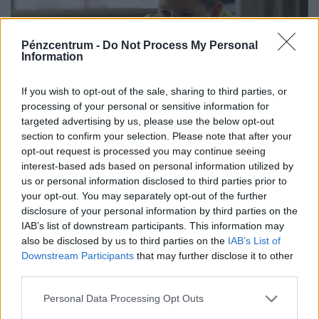
Pénzcentrum -
Do Not Process My Personal
Information
If you wish to opt-out of the sale, sharing to third parties, or
processing of your personal or sensitive information for
targeted advertising by us, please use the below opt-out
Sokkoló, mit művel a testünkkel a mindennapi
section to confirm your selection. Please note that after your
mobilozás: észre sem vesszük, és máris kész a
opt-out request is processed you may continue seeing
interest-based ads based on personal information utilized by
baj
us or personal information disclosed to third parties prior to
Egyre több figyelem irányul arra, hogy a folyamatos
your opt-out. You may separately opt-out of the further
képernyőhasználat milyen apró változásokat idézhet elő
disclosure of your personal information by third parties on the
IAB’s list of downstream participants. This information may
a szervezetben.
also be disclosed by us to third parties on the
IAB’s List of
Downstream Participants
that may further disclose it to other
third parties.
Personal Data Processing Opt Outs