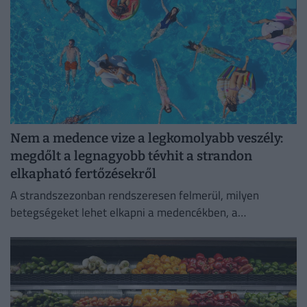
Nem a medence vize a legkomolyabb veszély:
megdőlt a legnagyobb tévhit a strandon
elkapható fertőzésekről
A strandszezonban rendszeresen felmerül, milyen
betegségeket lehet elkapni a medencékben, a
termálfürdőkben vagy a természetes vizekben.