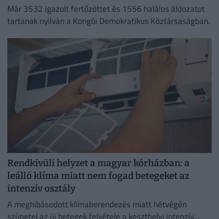
Már 3532 igazolt fertőzöttet és 1556 halálos áldozatot
tartanak nyilván a Kongói Demokratikus Köztársaságban.
Rendkívüli helyzet a magyar kórházban: a
leálló klíma miatt nem fogad betegeket az
intenzív osztály
A meghibásodott klímaberendezés miatt hétvégén
szünetel az új betegek felvétele a keszthelyi intenzív