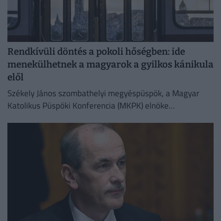
Rendkívüli döntés a pokoli hőségben: ide
menekülhetnek a magyarok a gyilkos kánikula
elől
Székely János szombathelyi megyéspüspök, a Magyar
Katolikus Püspöki Konferencia (MKPK) elnöke
megismételte korábbi felhívását, amelyben a templomok
megnyitását kérte a nap legmelegebb óráiban