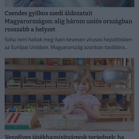
Csendes gyilkos szedi áldozatait
Magyarországon: alig három uniós országban
rosszabb a helyzet
Soha nem haltak meg ilyen kevesen vírusos hepatitisben
az Európai Unióban, Magyarország azonban továbbra
sem tartozik a legjobban teljesítő országok közé.
Veszélyes játékhamisítványok terjednek: ha