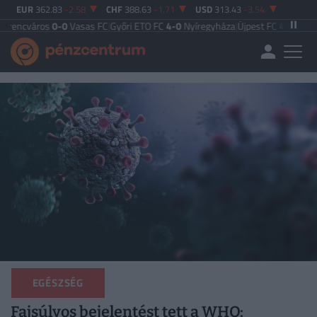
EUR
362.83
-2.58
CHF
388.63
-1.71
USD
313.43
-3.54
s
0-0
Vasas FC
|
Győri ETO FC
4-0
Nyíregyháza
|
Újpest FC
4-2
Debreceni VSC
|
EGÉSZSÉG
Fajsúlyos bejelentést tett a WHO: