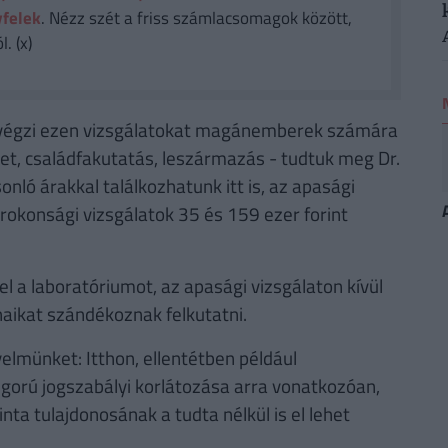
yfelek
. Nézz szét a friss számlacsomagok között,
. (x)
végzi ezen vizsgálatokat magánemberek számára
edet, családfakutatás, leszármazás - tudtuk meg Dr.
ló árakkal találkozhatunk itt is, az apasági
rokonsági vizsgálatok 35 és 159 ezer forint
l a laboratóriumot, az apasági vizsgálaton kívül
aikat szándékoznak felkutatni.
yelmünket: Itthon, ellentétben például
gorú jogszabályi korlátozása arra vonatkozóan,
nta tulajdonosának a tudta nélkül is el lehet