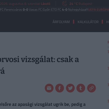
2026. augusztus 8. szombat
László
24 °C
Budapest
ncváros
0-0
Vasas FC
|
Győri ETO FC
4-0
Nyíregyháza
UEFA EURÓPA LIGA
Be
ÁRFOLYAM
KALKULÁTOR
H
rvosi vizsgálat: csak a
rá
lsőre az apasági vizsgálat ugrik be, pedig a