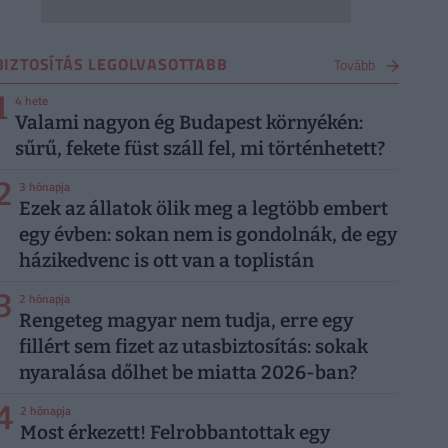
BIZTOSÍTÁS LEGOLVASOTTABB
Tovább
1
4 hete
Valami nagyon ég Budapest környékén:
sűrű, fekete füst száll fel, mi történhetett?
2
3 hónapja
Ezek az állatok ölik meg a legtöbb embert
egy évben: sokan nem is gondolnák, de egy
házikedvenc is ott van a toplistán
3
2 hónapja
Rengeteg magyar nem tudja, erre egy
fillért sem fizet az utasbiztosítás: sokak
nyaralása dőlhet be miatta 2026-ban?
4
2 hónapja
Most érkezett! Felrobbantottak egy