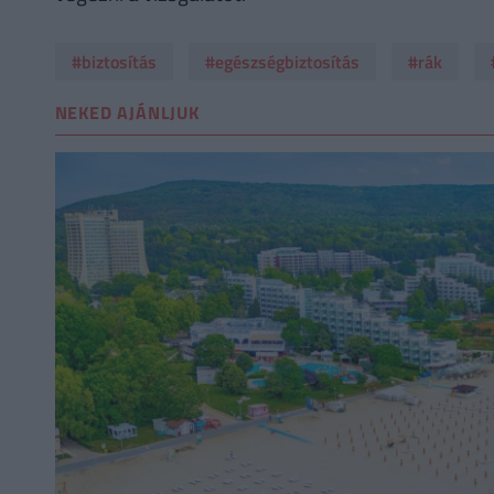
#biztosítás
#egészségbiztosítás
#rák
NEKED AJÁNLJUK