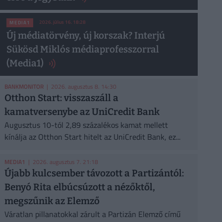
2026. július 16. 18:28
MEDIA1
Új médiatörvény, új korszak? Interjú
Sükösd Miklós médiaprofesszorral
(Media1)
BANKMONITOR
| 2026. augusztus 8. 14:30
Otthon Start: visszaszáll a
kamatversenybe az UniCredit Bank
Augusztus 10-tól 2,89 százalékos kamat mellett
kínálja az Otthon Start hitelt az UniCredit Bank, ez...
MEDIA1
| 2026. augusztus 7. 21:18
Újabb kulcsember távozott a Partizántól:
Benyó Rita elbúcsúzott a nézőktől,
megszűnik az Elemző
Váratlan pillanatokkal zárult a Partizán Elemző című