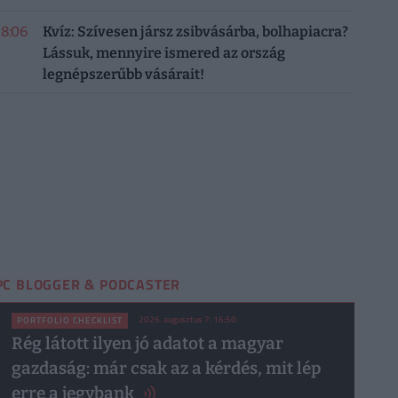
18:06
Kvíz: Szívesen jársz zsibvásárba, bolhapiacra?
Lássuk, mennyire ismered az ország
legnépszerűbb vásárait!
PC BLOGGER & PODCASTER
2026. augusztus 7. 16:50
PORTFOLIO CHECKLIST
Rég látott ilyen jó adatot a magyar
gazdaság: már csak az a kérdés, mit lép
erre a jegybank