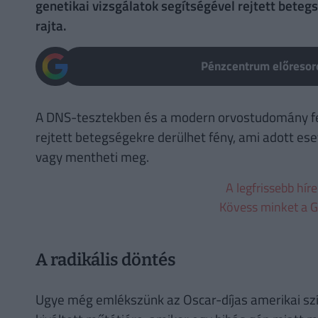
genetikai vizsgálatok segítségével rejtett betegs
rajta.
Pénzcentrum előresoro
A DNS-tesztekben és a modern orvostudomány fej
rejtett betegségekre derülhet fény, ami adott ese
vagy mentheti meg.
A legfrissebb hír
Kövess minket a G
A radikális döntés
Ugye még emlékszünk az Oscar-díjas amerikai szí