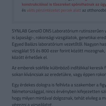
konstrukcióival is tízezreket spórolhatnak az üg
és
válts pénzintézetet percek alatt
az otthonodból
SYNLAB GenoID DNS Laboratórium rutinszerűen 
is (apasági-, rokonsági vizsgálatok, genetikai er
Egyed Balázs laboratórium vezetőtől. Nagyon hason
vizsgálat 55 és 800 ezer forint között mozognak, 
között érhetőek el.
Az emberek sokféle különböző indítékkal keresik fe
sokan kíváncsiak az eredetükre, vagy éppen rokon
Egy érdekes dologra is felhívta a szakember a fig
Németországgal, nincs érvényben kifejezetten szi
hogy milyen mintával dolgoznak, tehát elvileg a mi
végezni a vizsgálatot.