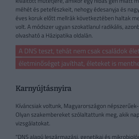
kiváltott műtétjére, amikor egy hibás gén miatt m
méhét és petefészkeit, nehogy édesanyja és nagy
éves koruk előtt mellrák következtében haltak m
volt. A módszer ugyan szokatlanul radikális, azo
olvasható a Házipatika oldalán.
A DNS teszt, tehát nem csak családok éle
életminőséget javíthat, életeket is menthe
Karnyújtásnyira
Kíváncsiak voltunk, Magyarországon népszerűek-e 
Olyan szakembereket szólaltattunk meg, akik nap
vizsgálatokat.
"DNS alapú leszármazási, genetikai és mikrobioló