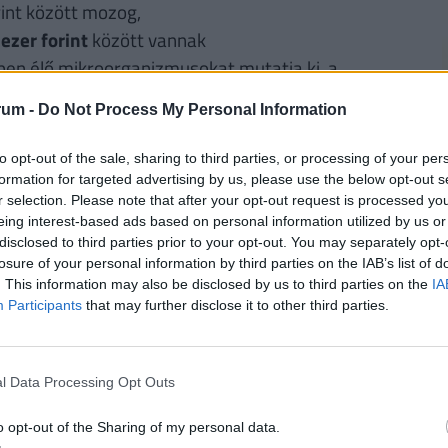
int között mozog,
ezer forint
között vannak
ben élő mikroorganizmusokat mutatja ki, a
szehasonlításával a nemzetközi adatbázisban levő
rum -
Do Not Process My Personal Information
ével egyaránt. Az ára
100 ezer forint.
s testsúlyt befolyásoló genetikai markereket
to opt-out of the sale, sharing to third parties, or processing of your per
gvizsgáltathatja a testsúlyát leginkább
formation for targeted advertising by us, please use the below opt-out s
2
r selection. Please note that after your opt-out request is processed y
 kapott eredményeket a laboratórium a kiadott
eing interest-based ads based on personal information utilized by us or
végül javaslatot tesz az étrend módosítása, a
disclosed to third parties prior to your opt-out. You may separately opt-
 életmód kialakítása tekintetében.
losure of your personal information by third parties on the IAB’s list of
. This information may also be disclosed by us to third parties on the
IA
amataiban résztvevő genetikai markerek
Participants
that may further disclose it to other third parties.
2
rül. egy olyan DNS alapú genetikai vizsgálat, mely
g genetikai alapon. Azt nézi meg, hogy az adott
bban, vagy kevésbé jól vannak-e reprezentálva, és
l Data Processing Opt Outs
n-e valamilyen eljárás, kozmetikai szer, táplálék-
illetve melyek azok az anyagok, amire biztosan
o opt-out of the Sharing of my personal data.
2