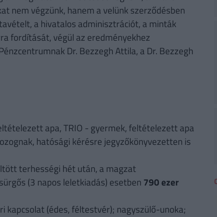
atokat nem végzünk, hanem a velünk szerződésben
ntavételt, a hivatalos adminisztrációt, a minták
ra fordítását, végül az eredményekhez
 Pénzcentrumnak Dr. Bezzegh Attila, a Dr. Bezzegh
ltételezett apa, TRIO - gyermek, feltételezett apa
mozognak, hatósági kérésre jegyzőkönyvezetten is
öltött terhességi hét után, a magzat
sürgős (3 napos leletkiadás) esetben
790 ezer
éri kapcsolat (édes, féltestvér); nagyszülő-unoka;