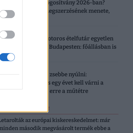
Mennyibe kerül a jogosítvány 2026-ban?
Vezetői engedély megszerzésének menete,
ára
026. augusztus 8.
Ennyit keres egy motoros ételfutár egyetlen
hét alatt 2026-ban Budapesten: főállásban is
durván megéri
026. augusztus 8.
Nem elég mélyen a zsebbe nyúlni:
magánellátásban is egy évet kell várni a
magyar férfiaknak erre a műtétre
ERRŐL NE MARADJ LE!
Letarolták az európai kiskereskedelmet: már
minden második megvásárolt termék ebbe a