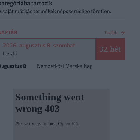
kategóriába tartozik
A saját márkás termékek népszerűsége töretlen.
NAPTÁR
Tovább
2026. augusztus 8. szombat
32. hét
László
Augusztus 8.
Nemzetközi Macska Nap