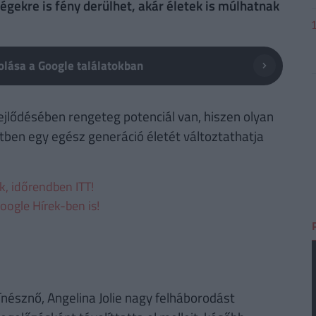
égekre is fény derülhet, akár életek is múlhatnak
lása a Google találatokban
lődésében rengeteg potenciál van, hiszen olyan
tben egy egész generáció életét változtathatja
ek, időrendben ITT!
oogle Hírek-ben is!
nésznő, Angelina Jolie nagy felháborodást