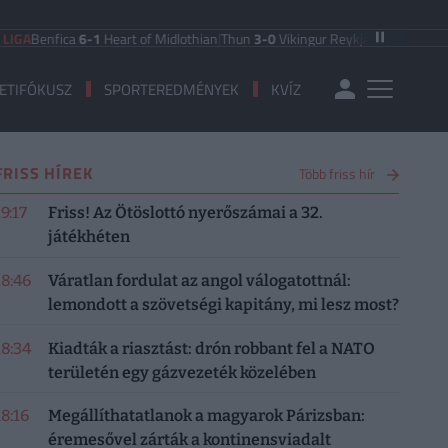
nfica
6-1
Heart of Midlothian
|
Thun
3-0
Vikingur Reykjavik
|
PAOK Saloniki
0-
ETIFÓKUSZ
SPORTEREDMÉNYEK
KVÍZ
FRISS HÍREK
Több friss hír
19:17
Friss! Az Ötöslottó nyerőszámai a 32.
játékhéten
18:46
Váratlan fordulat az angol válogatottnál:
lemondott a szövetségi kapitány, mi lesz most?
18:34
Kiadták a riasztást: drón robbant fel a NATO
területén egy gázvezeték közelében
18:16
Megállíthatatlanok a magyarok Párizsban:
éremesővel zárták a kontinensviadalt