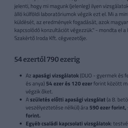
jelenti, hogy mi magunk (jelenleg) ilyen vizsgál
álló külföldi laboratóriumok végzik ezt el. Mi a mi
küldését, az eredmények fogadását, azok magyar
kapcsolódó konzultációt végezzük." - mondta el a
Szakértő Iroda Kft. cégvezetője.
54 ezertől 790 ezerig
Az
apasági vizsgálatok
(DUO - gyermek és fe
és anya)
54 ezer és 120 ezer
forint között 
végzik őket.
A
születés előtti apasági vizsgálat
(a 8. bet
veszélyeztetése nélkül) ára
590 ezer forint,
forint.
Egyéb családi kapcsolati vizsgálatok
: testv