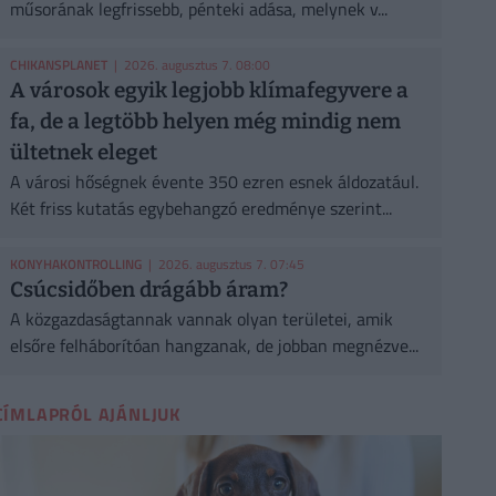
műsorának legfrissebb, pénteki adása, melynek v...
CHIKANSPLANET
| 2026. augusztus 7. 08:00
A városok egyik legjobb klímafegyvere a
fa, de a legtöbb helyen még mindig nem
ültetnek eleget
A városi hőségnek évente 350 ezren esnek áldozatául.
Két friss kutatás egybehangzó eredménye szerint...
KONYHAKONTROLLING
| 2026. augusztus 7. 07:45
Csúcsidőben drágább áram?
A közgazdaságtannak vannak olyan területei, amik
elsőre felháborítóan hangzanak, de jobban megnézve...
CÍMLAPRÓL AJÁNLJUK