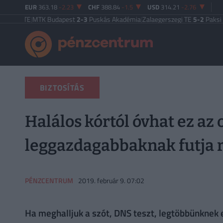
EUR
363.18
-2.23
CHF
388.84
-1.5
USD
314.21
-2.76
 TE
|
MTK Budapest
2-3
Puskás Akadémia
|
Zalaegerszegi TE
5-2
Paksi FC
|
Fere
BIZTOSÍTÁS
Halálos kórtól óvhat ez az o
leggazdagabbaknak futja 
PÉNZCENTRUM
2019. február 9. 07:02
Ha meghalljuk a szót, DNS teszt, legtöbbünknek e