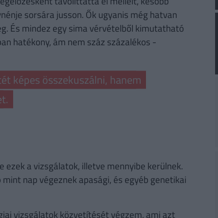
egelőzésként távolíttatta el melleit, később
nénje sorsára jusson. Ők ugyanis még hatvan
eg. És mindez egy sima vérvételből kimutatható
nban hatékony, ám nem száz százalékos -
tét képes összekuszálni, hanem
t.
ezek a vizsgálatok, illetve mennyibe kerülnek.
 mint nap végeznek apasági, és egyéb genetikai
giai vizsgálatok közvetítését végzem, ami azt