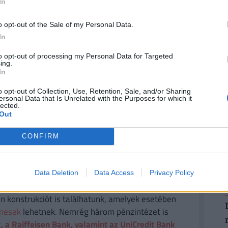
In
y a bőr fiatalos állaga minél tovább megmaradjon.
o opt-out of the Sale of my Personal Data.
a vizsgálatok, havonta hány alkalommal végzik el
In
ról csak közelítő adatokat kaptunk: apasági
2
tés előtti apasági vizsgálatból havi 2-4 darabot
to opt-out of processing my Personal Data for Targeted
ing.
igins) havonta 10-12 készül, vastagbél
In
atból pedig a legkevesebb, mindössze havi 1-2-t.
o opt-out of Collection, Use, Retention, Sale, and/or Sharing
smértékben növekszik, a GPS Origins iránti
ersonal Data that Is Unrelated with the Purposes for which it
lected.
y mértékben nőtt az elmúlt negyedévben - tudtuk
Out
2
CONFIRM
ÉGES! MEGÉRI VÁLTANI!
Data Deletion
Data Access
Privacy Policy
gyenes számlavezetés. A
Pénzcentrum
n konstrukciót is találhatunk, amelyek esetében
enesek
lehetnek. Nemrég három pénzintézet is
, a Raiffeisen Bank, valamint az UniCredit Bank