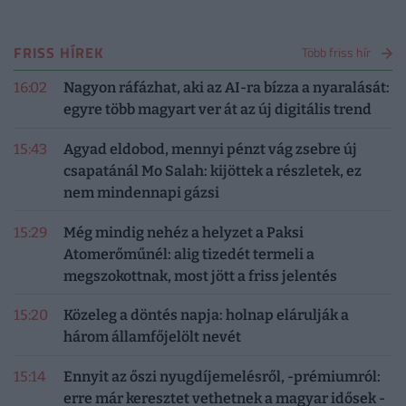
FRISS HÍREK
Több friss hír
16:02
Nagyon ráfázhat, aki az AI-ra bízza a nyaralását:
egyre több magyart ver át az új digitális trend
15:43
Agyad eldobod, mennyi pénzt vág zsebre új
csapatánál Mo Salah: kijöttek a részletek, ez
nem mindennapi gázsi
15:29
Még mindig nehéz a helyzet a Paksi
Atomerőműnél: alig tizedét termeli a
megszokottnak, most jött a friss jelentés
15:20
Közeleg a döntés napja: holnap elárulják a
három államfőjelölt nevét
15:14
Ennyit az őszi nyugdíjemelésről, -prémiumról:
erre már keresztet vethetnek a magyar idősek -