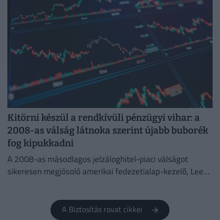
Kitörni készül a rendkívüli pénzügyi vihar: a
2008-as válság látnoka szerint újabb buborék
fog kipukkadni
A 2008-as másodlagos jelzáloghitel-piaci válságot
sikeresen megjósoló amerikai fedezetialap-kezelő, Lee
Robinson most a nagy biztosítótársaságok
összeomlására spekulál.
A Biztosítás rovat cikkei