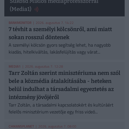
Sükösd Miklós médiaprofesszorral
(Media1)
BANKMONITOR
| 2026. augusztus 7. 14:22
7 tévhit a személyi kölcsönről, ami miatt
sokan rosszul döntenek
A személyi kölcsön gyors segítség lehet, ha nagyobb
kiadás, hitelkiváltás, lakásfelújítás vagy várat...
MEDIA1
| 2026. augusztus 7. 12:28
Tarr Zoltán szerint minisztériuma nem szól
bele a közmédia átalakításába - heteken
belül indulhat a társadalmi egyeztetés az
intézmény jövőjéről
Tarr Zoltán, a társadalmi kapcsolatokért és kultúráért
felelős minisztérium vezetője egy friss videó...
CHIKANSPLANET
| 2026. augusztus 7. 08:00