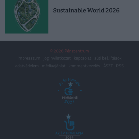
Sustainable World 2026
© 2026 Pénzcentrum
impresszum
jogi nyilatkozat
kapcsolat
süti beállítások
adatvédelem
médiaajánlat
kommentkezelés
ÁSZF
RSS