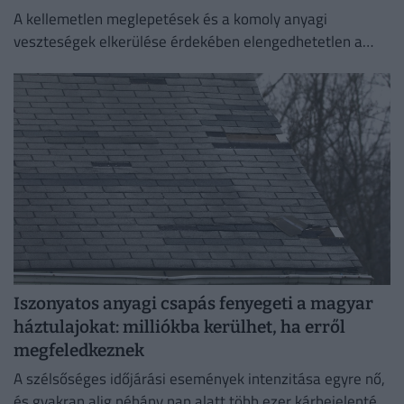
A kellemetlen meglepetések és a komoly anyagi
veszteségek elkerülése érdekében elengedhetetlen a
szerződési feltételek alapos áttekintése.
Iszonyatos anyagi csapás fenyegeti a magyar
háztulajokat: milliókba kerülhet, ha erről
megfeledkeznek
A szélsőséges időjárási események intenzitása egyre nő,
és gyakran alig néhány nap alatt több ezer kárbejelentést