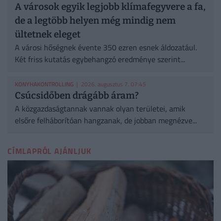
A városok egyik legjobb klímafegyvere a fa,
de a legtöbb helyen még mindig nem
ültetnek eleget
A városi hőségnek évente 350 ezren esnek áldozatául.
Két friss kutatás egybehangzó eredménye szerint...
KONYHAKONTROLLING
| 2026. augusztus 7. 07:45
Csúcsidőben drágább áram?
A közgazdaságtannak vannak olyan területei, amik
elsőre felháborítóan hangzanak, de jobban megnézve...
CÍMLAPRÓL AJÁNLJUK