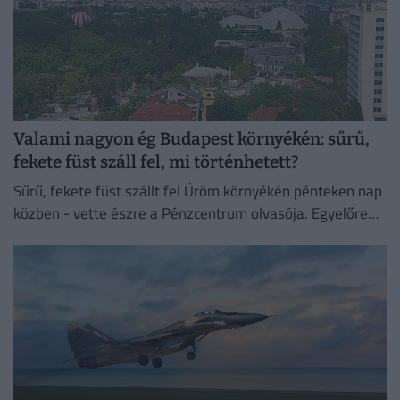
Valami nagyon ég Budapest környékén: sűrű,
fekete füst száll fel, mi történhetett?
Sűrű, fekete füst szállt fel Üröm környékén pénteken nap
közben - vette észre a Pénzcentrum olvasója. Egyelőre
nem tudni, mi állhat a háttérben.