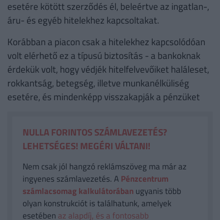
esetére kötött szerződés él, beleértve az ingatlan-,
áru- és egyéb hitelekhez kapcsoltakat.
Korábban a piacon csak a hitelekhez kapcsolódóan
volt elérhető ez a típusú biztosítás - a bankoknak
érdekük volt, hogy védjék hitelfelvevőiket haláleset,
rokkantság, betegség, illetve munkanélküliség
esetére, és mindenképp visszakapják a pénzüket
NULLA FORINTOS SZÁMLAVEZETÉS?
LEHETSÉGES! MEGÉRI VÁLTANI!
Nem csak jól hangzó reklámszöveg ma már az
ingyenes számlavezetés. A
Pénzcentrum
számlacsomag kalkulátorában
ugyanis több
olyan konstrukciót is találhatunk, amelyek
esetében
az alapdíj, és a fontosabb