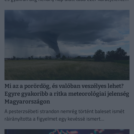
eredményeznek, emiatt pedig egyre fontosabbá válik a
megelőzés.
Mi az a porördög, és valóban veszélyes lehet?
Egyre gyakoribb a ritka meteorológiai jelenség
Magyarországon
A pesterzsébeti strandon nemrég történt baleset ismét
ráirányította a figyelmet egy kevéssé ismert
meteorológiai jelenségre, a porördögre.