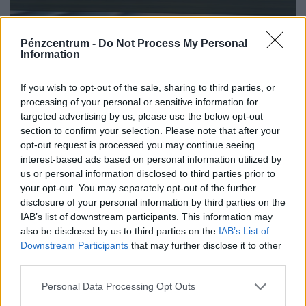
Pénzcentrum -
Do Not Process My Personal
Lezárták a nyomozást az eltűnt MiG-29-es
Information
alkatrészek ügyében: mi lehetett a drága
If you wish to opt-out of the sale, sharing to third parties, or
műszerek sorsa?
processing of your personal or sensitive information for
Bűncselekmény hiányában megszüntette a rendőrség a
targeted advertising by us, please use the below opt-out
nyomozást a kecskeméti katonai repülőtérről eltűnt MiG–
section to confirm your selection. Please note that after your
29-es vadászgépalkatrészek ügyében.
opt-out request is processed you may continue seeing
interest-based ads based on personal information utilized by
us or personal information disclosed to third parties prior to
your opt-out. You may separately opt-out of the further
disclosure of your personal information by third parties on the
IAB’s list of downstream participants. This information may
also be disclosed by us to third parties on the
IAB’s List of
Downstream Participants
that may further disclose it to other
third parties.
Personal Data Processing Opt Outs