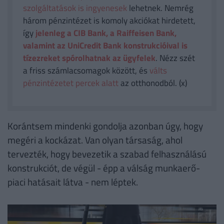
szolgáltatások is ingyenesek
lehetnek. Nemrég
három pénzintézet is komoly akciókat hirdetett,
így
jelenleg a CIB Bank, a Raiffeisen Bank,
valamint az UniCredit Bank konstrukcióival is
tízezreket spórolhatnak az ügyfelek
. Nézz szét
a friss számlacsomagok között, és
válts
pénzintézetet percek alatt
az otthonodból. (x)
Korántsem mindenki gondolja azonban úgy, hogy
megéri a kockázat. Van olyan társaság, ahol
tervezték, hogy bevezetik a szabad felhasználású
konstrukciót, de végül - épp a válság munkaerő-
piaci hatásait látva - nem léptek.