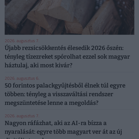
2026. augusztus 7.
Újabb rezsicsökkentés élesedik 2026 őszén:
tényleg tízezreket spórolhat ezzel sok magyar
háztulaj, aki most kivár?
2026. augusztus 6.
50 forintos palackgyűjtésből élnek túl egyre
többen: tényleg a visszaváltási rendszer
megszüntetése lenne a megoldás?
2026. augusztus 7.
Nagyon ráfázhat, aki az AI-ra bízza a
nyaralását: egyre több magyart ver át az új