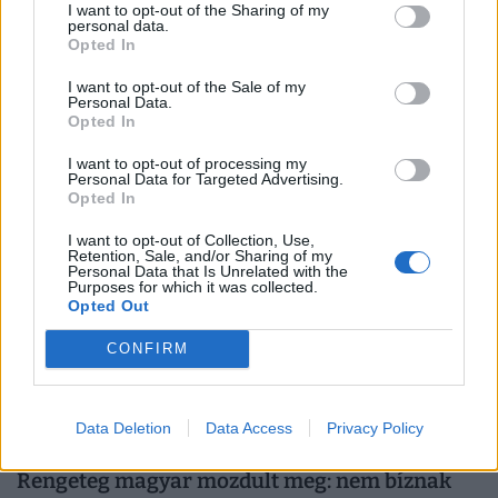
I want to opt-out of the Sharing of my
personal data.
Komoly csapda vár a magyar autósokra: hiába
Opted In
csökkent a kötelező díj - ezen a dolgon még
I want to opt-out of the Sale of my
mindig rengeteg pénzt lehet bukni
Personal Data.
Opted In
Településtípusok tekintetében igen jelentős az eltérés az
átlagdíjakban.
I want to opt-out of processing my
Personal Data for Targeted Advertising.
Opted In
I want to opt-out of Collection, Use,
Retention, Sale, and/or Sharing of my
Personal Data that Is Unrelated with the
Purposes for which it was collected.
Opted Out
CONFIRM
Data Deletion
Data Access
Privacy Policy
Rengeteg magyar mozdult meg: nem bíznak