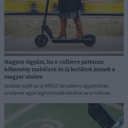
Nagyon vigyázz, ha e-rollerre pattansz:
kőkemény szabályok és új korlátok jönnek a
magyar utakra
Javában zajlik az új KRESZ társadalmi egyeztetése,
amelynek egyik legfontosabb kérdése az e-rollerek
használatának szabályozása, beleértve a
sebességhatárokat, a korhatárt és a kötelező
sisakviselést.