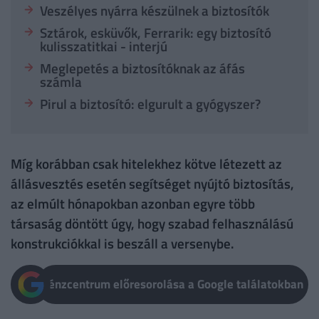
Veszélyes nyárra készülnek a biztosítók
Sztárok, esküvők, Ferrarik: egy biztosító
kulisszatitkai - interjú
Meglepetés a biztosítóknak az áfás
számla
Pirul a biztosító: elgurult a gyógyszer?
Míg korábban csak hitelekhez kötve létezett az
állásvesztés esetén segítséget nyújtó biztosítás,
az elmúlt hónapokban azonban egyre több
társaság döntött úgy, hogy szabad felhasználású
konstrukciókkal is beszáll a versenybe.
Pénzcentrum előresorolása a Google találatokban