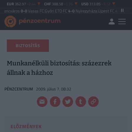
EUR
362.97
-2.44
CHF
388.58
-1.76
USD
313.85
-3.12
0-0
Vasas FC
|
Győri ETO FC
4-0
Nyíregyháza
|
Újpest FC
4-2
Debreceni VSC
|
Bu
BIZTOSÍTÁS
Munkanélküli biztosítás: százezrek
állnak a házhoz
PÉNZCENTRUM
2009. július 7. 08:32
ELŐZMÉNYEK