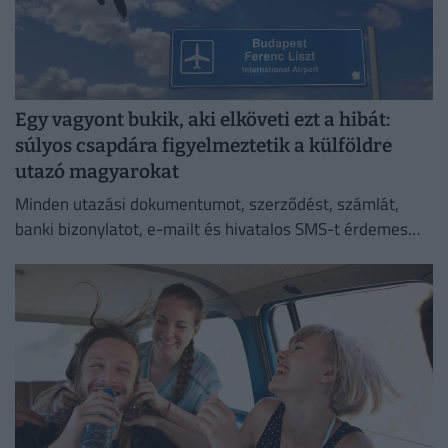
Egy vagyont bukik, aki elköveti ezt a hibát:
súlyos csapdára figyelmeztetik a külföldre
utazó magyarokat
Minden utazási dokumentumot, szerződést, számlát,
banki bizonylatot, e-mailt és hivatalos SMS-t érdemes
megőriznie annak, aki utazásszervezőn keresztül indul
külföldi nyaralásra.