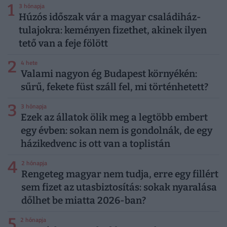
1
3 hónapja
Húzós időszak vár a magyar családiház-
tulajokra: keményen fizethet, akinek ilyen
tető van a feje fölött
2
4 hete
Valami nagyon ég Budapest környékén:
sűrű, fekete füst száll fel, mi történhetett?
3
3 hónapja
Ezek az állatok ölik meg a legtöbb embert
egy évben: sokan nem is gondolnák, de egy
házikedvenc is ott van a toplistán
4
2 hónapja
Rengeteg magyar nem tudja, erre egy fillért
sem fizet az utasbiztosítás: sokak nyaralása
dőlhet be miatta 2026-ban?
5
2 hónapja