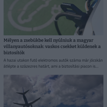
Mélyen a zsebükbe kell nyúlniuk a magyar
villanyautósoknak: vaskos csekket küldenek a
biztosítók
A hazai utakon futó elektromos autók száma már jócskán
átlépte a százezres határt, ami a biztosítási piacon is
egyértelműen érezteti a hatását.