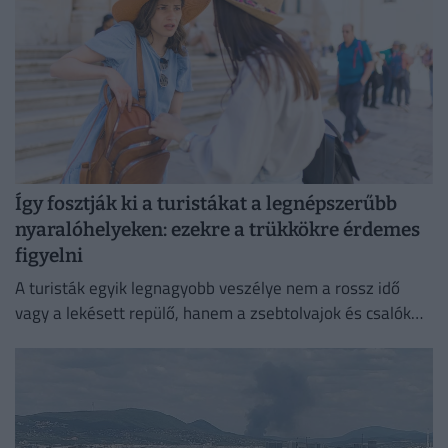
Így fosztják ki a turistákat a legnépszerűbb
nyaralóhelyeken: ezekre a trükkökre érdemes
figyelni
A turisták egyik legnagyobb veszélye nem a rossz idő
vagy a lekésett repülő, hanem a zsebtolvajok és csalók
kifinomult módszerei lehetnek.