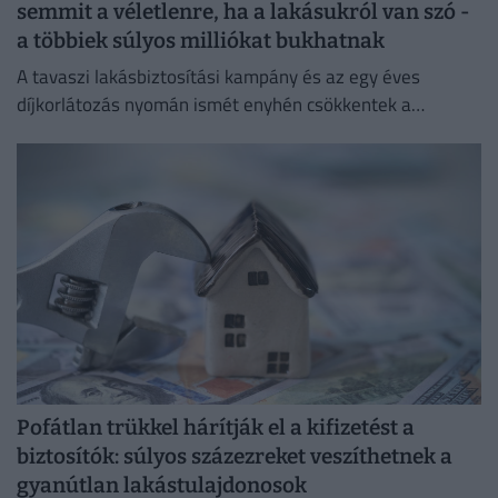
semmit a véletlenre, ha a lakásukról van szó -
a többiek súlyos milliókat bukhatnak
A tavaszi lakásbiztosítási kampány és az egy éves
díjkorlátozás nyomán ismét enyhén csökkentek a
lakásbiztosítási díjak.
Pofátlan trükkel hárítják el a kifizetést a
biztosítók: súlyos százezreket veszíthetnek a
gyanútlan lakástulajdonosok