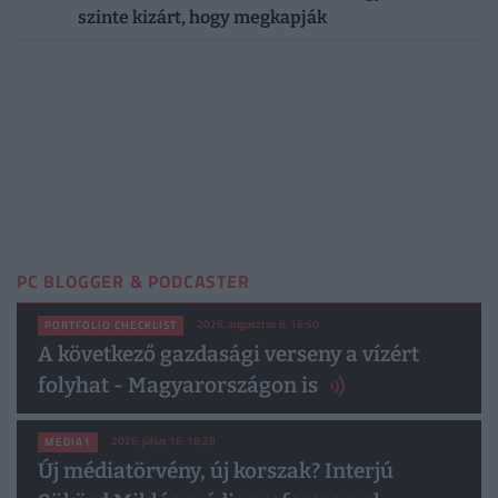
szinte kizárt, hogy megkapják
PC BLOGGER & PODCASTER
2026. augusztus 6. 16:50
PORTFOLIO CHECKLIST
A következő gazdasági verseny a vízért
folyhat - Magyarországon is
2026. július 16. 18:28
MEDIA1
Új médiatörvény, új korszak? Interjú