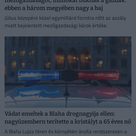
mezőgazdaságot, milliókat buknak a gazdák:
ebben a három megyében nagy a baj
Július közepére közel egymilliárd forintra nőtt az aszály
miatt bejelentett mezőgazdasági károk értéke.
Vádat emeltek a Blaha drognagyija ellen:
nagyüzembern terítette a kristályt a 65 éves nő
A Blaha Lujza téren és környékén árulta rendszeresen a