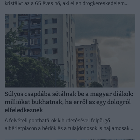
kristályt az a 65 éves nő, aki ellen drogkereskedelem
miatt emelt vádat a Budapesti VIII. Kerületi...
Súlyos csapdába sétálnak be a magyar diákok:
milliókat bukhatnak, ha erről az egy dologról
elfeledkeznek
A felvételi ponthatárok kihirdetésével felpörgő
albérletpiacon a bérlők és a tulajdonosok is hajlamosak
megfeledkezni a megfelelő lakásbiztosításról.