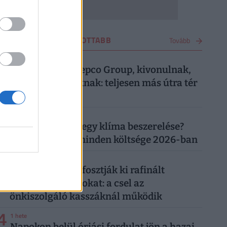
VÁSÁRLÁS LEGOLVASOTTABB
Tovább
1
4 hete
Most közölte a Pepco Group, kivonulnak,
vége egy korszaknak: teljesen más útra tér
át a boltlánc
2
1 hónapja
Mennyibe kerül egy klíma beszerelése?
Egy klíma ára, minden költsége 2026-ban
3
5 napja
"Banántrükkel" fosztják ki rafinált
vásárolók a boltokat: a csel az
önkiszolgáló kasszáknál működik
4
1 hete
Napokon belül óriási fordulat jön a hazai