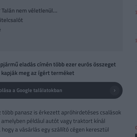
Talán nem véletlenül...
itelcsalót
é
épjármű eladás címén több ezer eurós összeget
m kapják meg az ígért terméket
lása a Google találatokban
z
több panasz is érkezett apróhirdetéses csalások
 amelyben például autót vagy traktort kínál
 hogy a vásárlás egy szállító cégen keresztül