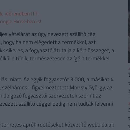
ek, időrendben ITT!
oogle Hírek-ben is!
ljes vételárat az úgy nevezett szállító cég
a, hogy ha nem elégedett a termékkel, azt
kk sikeres, a fogyasztó átutalja a kért összeget, a
lkül eltűnik, természetesen az ígért termékkel
2
alás miatt. Az egyik fogyasztót 3 000, a másikat 4
 szélhámos - figyelmeztetett Morvay György, az
 dolgozó fogyasztói szervezetek szerint az
evezett szállító céggel pedig nem tudták felvenni
2
 internetes apróhirdetéseket közvetítő weboldalak