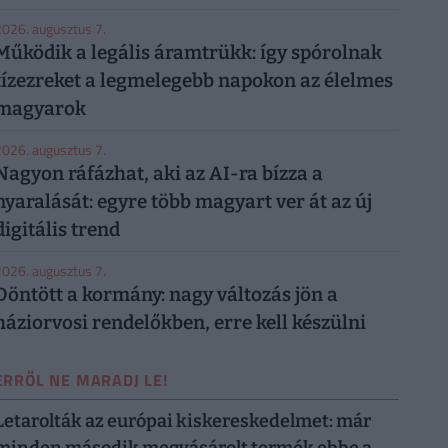
026. augusztus 7.
Működik a legális áramtrükk: így spórolnak
tízezreket a legmelegebb napokon az élelmes
magyarok
026. augusztus 7.
Nagyon ráfázhat, aki az AI-ra bízza a
nyaralását: egyre több magyart ver át az új
digitális trend
026. augusztus 7.
Döntött a kormány: nagy változás jön a
háziorvosi rendelőkben, erre kell készülni
ERRŐL NE MARADJ LE!
Letarolták az európai kiskereskedelmet: már
minden második megvásárolt termék ebbe a