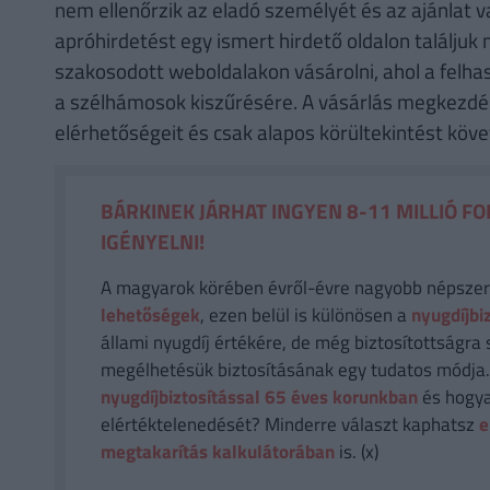
nem ellenőrzik az eladó személyét és az ajánlat va
apróhirdetést egy ismert hirdető oldalon találjuk 
szakosodott weboldalakon vásárolni, ahol a felhas
a szélhámosok kiszűrésére. A vásárlás megkezdés
elérhetőségeit és csak alapos körültekintést követ
BÁRKINEK JÁRHAT INGYEN 8-11 MILLIÓ FO
IGÉNYELNI!
A magyarok körében évről-évre nagyobb népsze
lehetőségek
, ezen belül is különösen a
nyugdíjbi
állami nyugdíj értékére, de még biztosítottságra 
megélhetésük biztosításának egy tudatos módja
nyugdíjbiztosítással 65 éves korunkban
és hogya
elértéktelenedését? Minderre választ kaphatsz
e
megtakarítás kalkulátorában
is. (x)