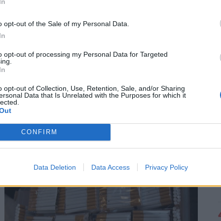
In
o opt-out of the Sale of my Personal Data.
In
to opt-out of processing my Personal Data for Targeted
ing.
In
o opt-out of Collection, Use, Retention, Sale, and/or Sharing
Fontos változás élesedik a PENNY
ersonal Data that Is Unrelated with the Purposes for which it
lected.
áruházakban: erről minden vásárlónak
Out
tudnia kell
A hálózat tehermentesítése érdekében a vállalat a
CONFIRM
leginkább terhelt, 17 és 22 óra közötti idősávban
minimalizálja az áramfogyasztását.
Data Deletion
Data Access
Privacy Policy