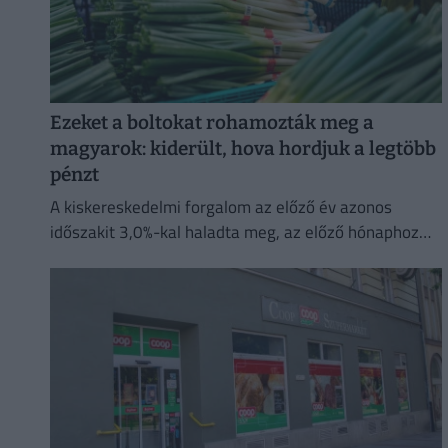
Ezeket a boltokat rohamozták meg a
magyarok: kiderült, hova hordjuk a legtöbb
pénzt
A kiskereskedelmi forgalom az előző év azonos
időszakit 3,0%-kal haladta meg, az előző hónaphoz
képest 0,4%-kal mérséklődött