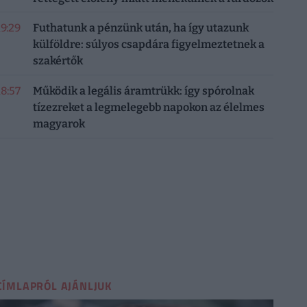
19:29
Futhatunk a pénzünk után, ha így utazunk
külföldre: súlyos csapdára figyelmeztetnek a
szakértők
18:57
Működik a legális áramtrükk: így spórolnak
tízezreket a legmelegebb napokon az élelmes
magyarok
CÍMLAPRÓL AJÁNLJUK