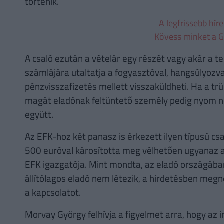
történik.
A legfrissebb hír
Kövess minket a G
A csaló ezután a vételár egy részét vagy akár a te
számlájára utaltatja a fogyasztóval, hangsúlyozv
pénzvisszafizetés mellett visszaküldheti. Ha a trü
magát eladónak feltüntető személy pedig nyom né
együtt.
Az EFK-hoz két panasz is érkezett ilyen típusú cs
500 euróval károsította meg vélhetően ugyanaz a
EFK igazgatója. Mint mondta, az eladó országában
állítólagos eladó nem létezik, a hirdetésben megn
a kapcsolatot.
Morvay György felhívja a figyelmet arra, hogy az