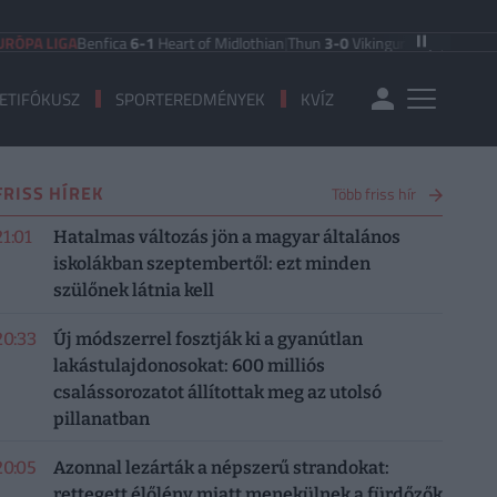
IGA
Benfica
6-1
Heart of Midlothian
|
Thun
3-0
Vikingur Reykjavik
|
PAOK Salon
ETIFÓKUSZ
SPORTEREDMÉNYEK
KVÍZ
FRISS HÍREK
Több friss hír
21:01
Hatalmas változás jön a magyar általános
iskolákban szeptembertől: ezt minden
szülőnek látnia kell
20:33
Új módszerrel fosztják ki a gyanútlan
lakástulajdonosokat: 600 milliós
csalássorozatot állítottak meg az utolsó
pillanatban
20:05
Azonnal lezárták a népszerű strandokat:
rettegett élőlény miatt menekülnek a fürdőzők