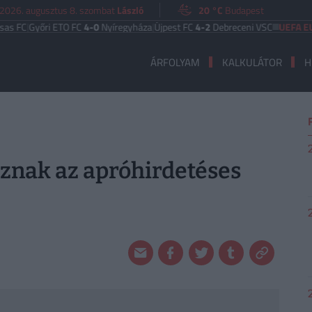
2026. augusztus 8. szombat
László
20 °C
Budapest
yőri ETO FC
4-0
Nyíregyháza
|
Újpest FC
4-2
Debreceni VSC
UEFA EURÓPA L
ÁRFOLYAM
KALKULÁTOR
H
koznak az apróhirdetéses