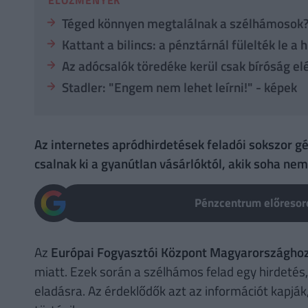
Téged könnyen megtalálnak a szélhámosok? 
Kattant a bilincs: a pénztárnál fülelték le a h
Az adócsalók töredéke kerül csak bíróság el
Stadler: "Engem nem lehet leírni!" - képek
Az internetes apródhirdetések feladói sokszor g
csalnak ki a gyanútlan vásárlóktól, akik soha ne
Pénzcentrum előresoro
Az
Európai Fogyasztói Központ Magyarországho
miatt. Ezek során a szélhámos felad egy hirdetés,
eladásra. Az érdeklődők azt az információt kapják,