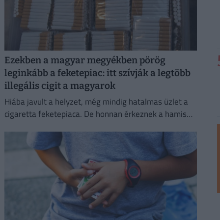
Ezekben a magyar megyékben pörög
leginkább a feketepiac: itt szívják a legtöbb
illegális cigit a magyarok
Hiába javult a helyzet, még mindig hatalmas üzlet a
cigaretta feketepiaca. De honnan érkeznek a hamis
cigaretták Magyarországra, és hol a legnagyobb a
feketepiac?