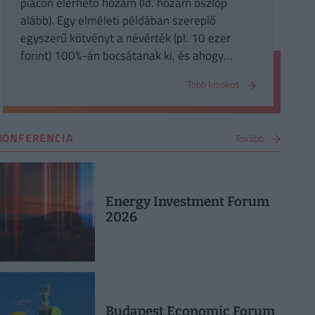
piacon elérhető hozam (ld. hozam oszlop
alább). Egy elméleti példában szereplő
egyszerű kötvényt a névérték (pl. 10 ezer
forint) 100%-án bocsátanak ki, és ahogy
haladunk előre az időben az első
Több kisokos
kamatfizetésig (esedékesség napja), úgy a
piacon elérhető nettó árfolyamhoz hozzá kell
adni a még kifizetetlen kamat időarányos
KONFERENCIA
Tovább
részét is. E két tétel összege adja a bruttó
árfolyamot, amely mellett ténylegesen hozzá
juthatunk a megvásárlandó papírunkhoz.
Energy Investment Forum
2026
Budapest Economic Forum