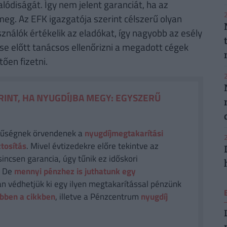
lódiságát. Így nem jelent garanciát, ha az
2
meg. Az EFK igazgatója szerint célszerű olyan
ználók értékelik az eladókat, így nagyobb az esély
e előtt tanácsos ellenőrizni a megadott cégek
ően fizetni.
2
RINT, HA NYUGDÍJBA MEGY: EGYSZERŰ
rűségnek örvendenek a
nyugdíjmegtakarítási
2
ztosítás
. Mivel évtizedekre előre tekintve az
sincsen garancia, úgy tűnik ez időskori
. De
mennyi pénzhez is juthatunk egy
n védhetjük ki egy ilyen megtakarítással pénzünk
bben a cikkben
, illetve a Pénzcentrum
nyugdíj