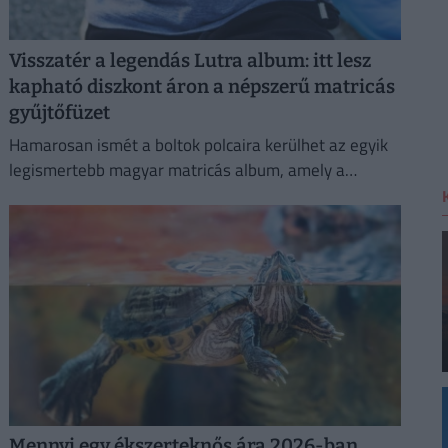
Visszatér a legendás Lutra album: itt lesz
kapható diszkont áron a népszerű matricás
gyűjtőfüzet
Hamarosan ismét a boltok polcaira kerülhet az egyik
legismertebb magyar matricás album, amely a
kilencvenes évek elején gyerekek ezreinek szerzett
felejthetetlen élményeket.
Mennyi egy ékszerteknős ára 2026-ban,