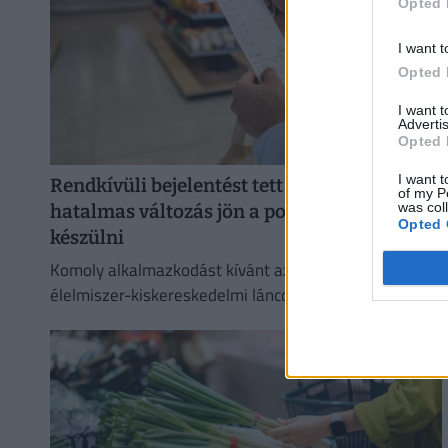
Opted 
I want t
Opted 
I want 
Advertis
Opted 
I want t
Rendkívüli bejelentést tett a CBA és a Penny:
of my P
was col
hatalmas változás jön a polcokon, erre kell
Opted 
készülni
Komoly alkalmazkodást kívánt az első félév az
élelmiszer-kiskereskedelmi láncoktól és ez a második
félévben is így marad.