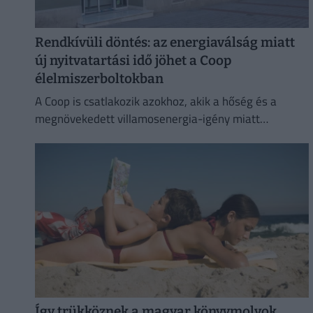
Rendkívüli döntés: az energiaválság miatt
új nyitvatartási idő jöhet a Coop
élelmiszerboltokban
A Coop is csatlakozik azokhoz, akik a hőség és a
megnövekedett villamosenergia-igény miatt
energiatakarékossági intézkedéseket vezetnek be.
Így trükköznek a magyar könyvmolyok