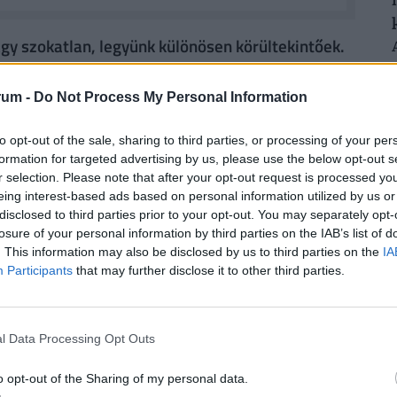
agy szokatlan, legyünk különösen körültekintőek.
 környezetét, mert lehetséges, hogy
l. Próbáljunk meg lehetőséget kérni arra, hogy
rum -
Do Not Process My Personal Information
 és időpontot kérjünk), felajánlva hogy vállaljuk
kor indokolt a fokozott óvatosság.
to opt-out of the sale, sharing to third parties, or processing of your per
formation for targeted advertising by us, please use the below opt-out s
r selection. Please note that after your opt-out request is processed y
ódhatunk: beütve az eladó nevét, lehetséges,
eing interest-based ads based on personal information utilized by us or
amelyek szerint ilyen néven már követtek el
disclosed to third parties prior to your opt-out. You may separately opt-
juk az
efk.hu
oldalon elérhető HOWARD-ot. A
losure of your personal information by third parties on the IAB’s list of
. This information may also be disclosed by us to third parties on the
IA
adatait és elkerülni a tisztességtelen
Participants
that may further disclose it to other third parties.
z hasonló csalások Nyugat-Európában elterjedtek,
obb számban jelennek meg.
l Data Processing Opt Outs
o opt-out of the Sharing of my personal data.