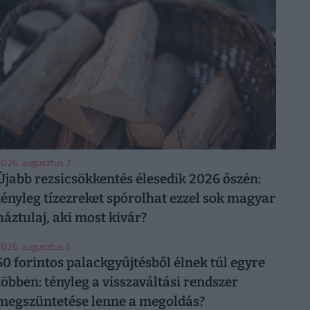
026. augusztus 7.
Újabb rezsicsökkentés élesedik 2026 őszén:
tényleg tízezreket spórolhat ezzel sok magyar
háztulaj, aki most kivár?
026. augusztus 6.
50 forintos palackgyűjtésből élnek túl egyre
többen: tényleg a visszaváltási rendszer
megszüntetése lenne a megoldás?