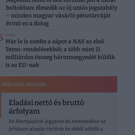
boltokban: élesedik az új uniós jogszabály
– minden magyar vásárló pénztárcáját
érinti ez a dolog
5
4 hete
Már le is szedte a sápot a NAV az első
Temu-rendelésekből: a több mint 11
milliárdos összeg háromnegyedét küldik
is az EU-nak
PÉNZÜGYI KISOKOS
Eladási nettó és bruttó
árfolyam
Az állampapírok jegyzése és kereskedése az
árfolyam alapján történik és ebből adódik a