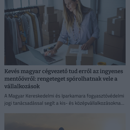
Kevés magyar cégvezető tud erről az ingyenes
mentőövről: rengeteget spórolhatnak vele a
vállalkozások
A Magyar Kereskedelmi és Iparkamara fogyasztóvédelmi
jogi tanácsadással segít a kis- és középvállalkozásoknak
megelőzni a költséges jogsértéseket.