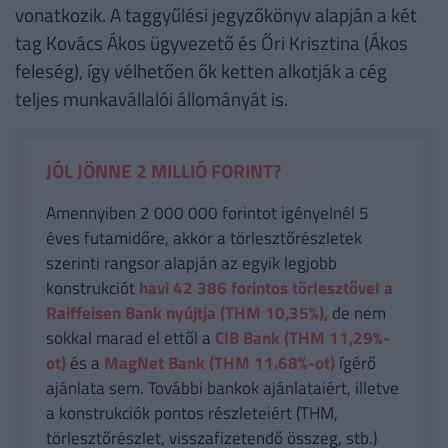
vonatkozik. A taggyűlési jegyzőkönyv alapján a két
tag Kovács Ákos ügyvezető és Őri Krisztina (Ákos
feleség), így vélhetően ők ketten alkotják a cég
teljes munkavállalói állományát is.
JÓL JÖNNE 2 MILLIÓ FORINT?
Amennyiben 2 000 000 forintot igényelnél 5
éves futamidőre, akkor a törlesztőrészletek
szerinti rangsor alapján az egyik legjobb
konstrukciót
havi 42 386
forintos törlesztővel a
Raiffeisen Bank nyújtja (THM 10,35%),
de nem
sokkal marad el ettől a
CIB Bank (THM 11,29%-
ot)
és a
MagNet Bank (THM 11.68%-ot)
ígérő
ajánlata sem. További bankok ajánlataiért, illetve
a konstrukciók pontos részleteiért (THM,
törlesztőrészlet, visszafizetendő összeg, stb.)