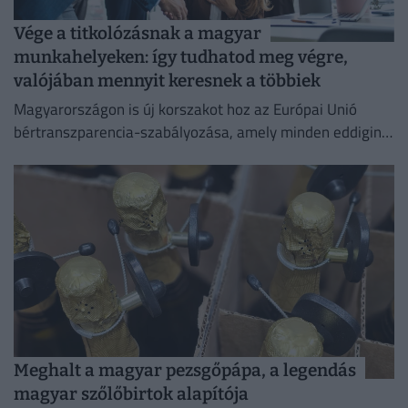
Vége a titkolózásnak a magyar
munkahelyeken: így tudhatod meg végre,
valójában mennyit keresnek a többiek
Magyarországon is új korszakot hoz az Európai Unió
bértranszparencia-szabályozása, amely minden eddiginél
átláthatóbbá teszi a vállalati javadalmazást:
Meghalt a magyar pezsgőpápa, a legendás
magyar szőlőbirtok alapítója