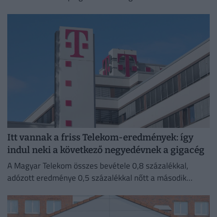
a cégvezetés is csak az utolsó pillanatban értesült a
döntésről.
Itt vannak a friss Telekom-eredmények: így
indul neki a következő negyedévnek a gigacég
A Magyar Telekom összes bevétele 0,8 százalékkal,
adózott eredménye 0,5 százalékkal nőtt a második
negyedévben 2025 azonos időszakához képest.