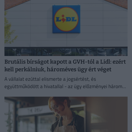
Brutális bírságot kapott a GVH-tól a Lidl: ezért
kell perkálniuk, hároméves ügy ért véget
A vállalat ezúttal elismerte a jogsértést, és
együttműködött a hivatallal - az ügy előzményei három
évre nyúlnak vissza.