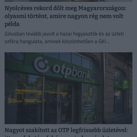
Nyolcéves rekord dőlt meg Magyarországon:
olyasmi történt, amire nagyon rég nem volt
példa
Júliusban tovább javult a hazai fogyasztók és az üzleti
szféra hangulata, aminek köszönhetően a GKI
konjunktúraindexe négy és fél éves csúcsra emelkedett.
Nagyot szakított az OTP legfrissebb üzletével: