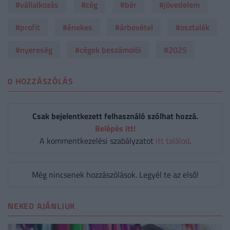
#vállalkozás
#cég
#bér
#jövedelem
#profit
#énekes
#árbevétel
#osztalék
#nyereség
#cégek beszámolói
#2025
0 HOZZÁSZÓLÁS
Csak bejelentkezett felhasználó szólhat hozzá.
Belépés itt!
A kommentkezelési szabályzatot
itt találod
.
Még nincsenek hozzászólások. Legyél te az első!
NEKED AJÁNLJUK