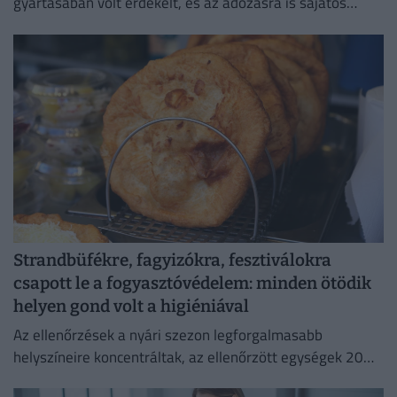
gyártásában volt érdekelt, és az adózásra is sajátos
forgatókönyvet talált ki.
Strandbüfékre, fagyizókra, fesztiválokra
csapott le a fogyasztóvédelem: minden ötödik
helyen gond volt a higiéniával
Az ellenőrzések a nyári szezon legforgalmasabb
helyszíneire koncentráltak, az ellenőrzött egységek 20
százalékánál higiéniai hiányosságot tapasztaltak.