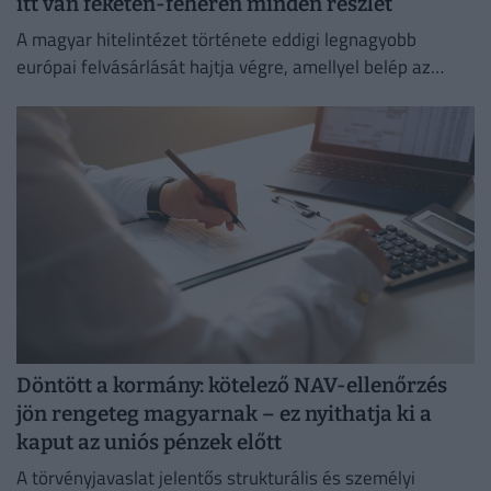
itt van feketén-fehéren minden részlet
A magyar hitelintézet története eddigi legnagyobb
európai felvásárlását hajtja végre, amellyel belép az
euróövezetbe, és kiterjeszti jelenlétét a balti piacra.
Döntött a kormány: kötelező NAV-ellenőrzés
jön rengeteg magyarnak – ez nyithatja ki a
kaput az uniós pénzek előtt
A törvényjavaslat jelentős strukturális és személyi