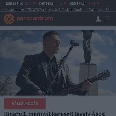
EUR
363.18
-2.23
CHF
388.84
-1.5
USD
314.21
-2.76
szegi TE
|
MTK Budapest
2-3
Puskás Akadémia
|
Zalaegerszegi TE
5-2
Paksi FC
VÁLLALKOZÁS
Kiderült, mennyit keresett tavaly Ákos: