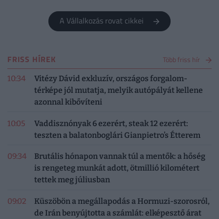
A Vállalkozás rovat cikkei
FRISS HÍREK
Több friss hír
10:34
Vitézy Dávid exkluzív, országos forgalom-
térképe jól mutatja, melyik autópályát kellene
azonnal kibővíteni
10:05
Vaddisznónyak 6 ezerért, steak 12 ezerért:
teszten a balatonboglári Gianpietro’s Étterem
09:34
Brutális hónapon vannak túl a mentők: a hőség
is rengeteg munkát adott, ötmillió kilométert
tettek meg júliusban
09:02
Küszöbön a megállapodás a Hormuzi-szorosról,
de Irán benyújtotta a számlát: elképesztő árat