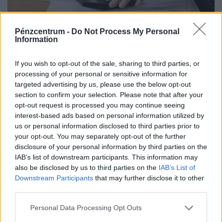
Pénzcentrum -
Do Not Process My Personal
Information
Rendkívüli bejelentést tett a NAV: rengeteg
magyar kisvállalkozónak változik meg az élete
If you wish to opt-out of the sale, sharing to third parties, or
ősztől
processing of your personal or sensitive information for
A hatóság ugyanakkor négy hónapos türelmi időt biztosít,
targeted advertising by us, please use the below opt-out
section to confirm your selection. Please note that after your
így 2026. december 31-éig nem szab ki bírságot az
opt-out request is processed you may continue seeing
esetleges hibák miatt.
interest-based ads based on personal information utilized by
us or personal information disclosed to third parties prior to
your opt-out. You may separately opt-out of the further
disclosure of your personal information by third parties on the
IAB’s list of downstream participants. This information may
also be disclosed by us to third parties on the
IAB’s List of
Downstream Participants
that may further disclose it to other
third parties.
Personal Data Processing Opt Outs