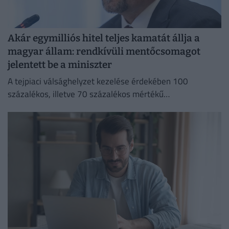
Akár egymilliós hitel teljes kamatát állja a
magyar állam: rendkívüli mentőcsomagot
jelentett be a miniszter
A tejpiaci válsághelyzet kezelése érdekében 100
százalékos, illetve 70 százalékos mértékű
kamattámogatást hirdetett Bóna Szabolcs