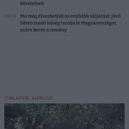
követelnek
08:34
Ma még élvezhetjük az enyhébb időjárást: jövő
héten ismét hőség tarolja le Magyarországot,
esőre kevés a remény
CÍMLAPRÓL AJÁNLJUK