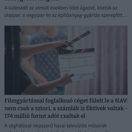
A különadó az elmúlt években több ágazat, köztük az
olajipar, a vegyipar és az építőanyag-gyártás szereplőit is
érzékenyen érintette.
Filmgyártással foglalkozó céget fülelt le a NAV:
nem csak a sztori, a számlák is fiktívek voltak -
174 millió forint adót csaltak el
A céghálózat népszerű hazai televíziós műsorok