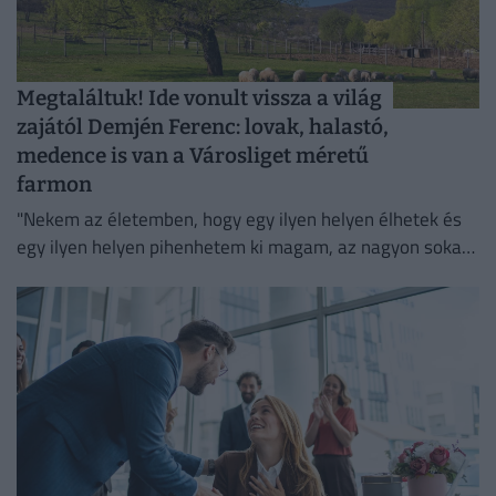
Megtaláltuk! Ide vonult vissza a világ
zajától Demjén Ferenc: lovak, halastó,
medence is van a Városliget méretű
farmon
"Nekem az életemben, hogy egy ilyen helyen élhetek és
egy ilyen helyen pihenhetem ki magam, az nagyon sokat
számít. Lelki megnyugvást ad; visszaköltöztem a
természetbe."