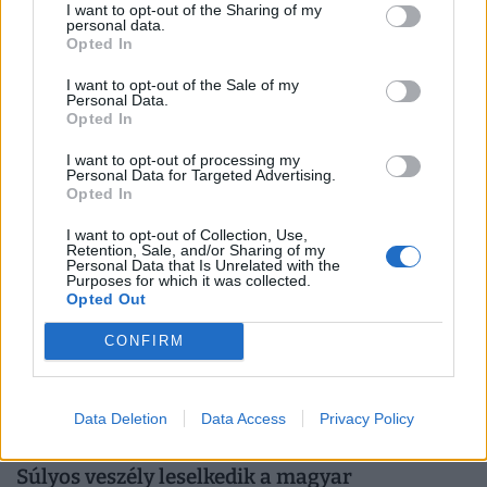
I want to opt-out of the Sharing of my
personal data.
Végzetes fordulat a magyar tőzsdén: meredek
Opted In
zuhanásba kezdtek a korábban favorizált
I want to opt-out of the Sale of my
gigacégek
Personal Data.
Opted In
A tőzsdén már tisztán kirajzolódnak az áprilisi
kormányváltás gazdasági hatásai.
I want to opt-out of processing my
Personal Data for Targeted Advertising.
Opted In
I want to opt-out of Collection, Use,
Retention, Sale, and/or Sharing of my
Personal Data that Is Unrelated with the
Purposes for which it was collected.
Opted Out
CONFIRM
Data Deletion
Data Access
Privacy Policy
Súlyos veszély leselkedik a magyar