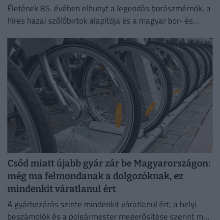
Életének 85. évében elhunyt a legendás borászmérnök, a
híres hazai szőlőbirtok alapítója és a magyar bor- és
pezsgőkultúra meghatározó személyisége.
Csőd miatt újabb gyár zár be Magyarországon:
még ma felmondanak a dolgozóknak, ez
mindenkit váratlanul ért
A gyárbezárás szinte mindenkit váratlanul ért, a helyi
beszámolók és a polgármester megerősítése szerint még