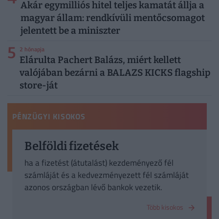
Akár egymilliós hitel teljes kamatát állja a
magyar állam: rendkívüli mentőcsomagot
jelentett be a miniszter
5
2 hónapja
Elárulta Pachert Balázs, miért kellett
valójában bezárni a BALAZS KICKS flagship
store-ját
PÉNZÜGYI KISOKOS
Belföldi fizetések
ha a fizetést (átutalást) kezdeményező fél
számláját és a kedvezményezett fél számláját
azonos országban lévő bankok vezetik.
Több kisokos