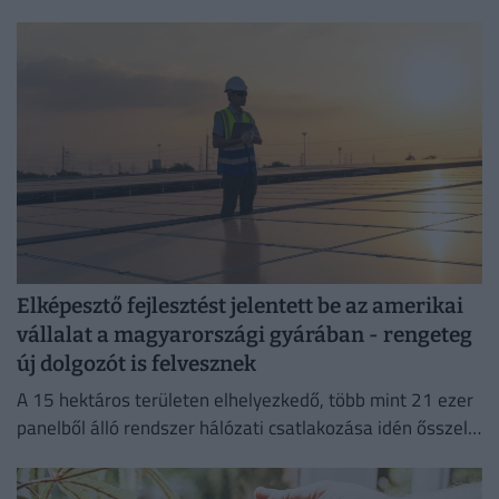
megelőzni a költséges jogsértéseket.
Elképesztő fejlesztést jelentett be az amerikai
vállalat a magyarországi gyárában - rengeteg
új dolgozót is felvesznek
A 15 hektáros területen elhelyezkedő, több mint 21 ezer
panelből álló rendszer hálózati csatlakozása idén ősszel
várható.