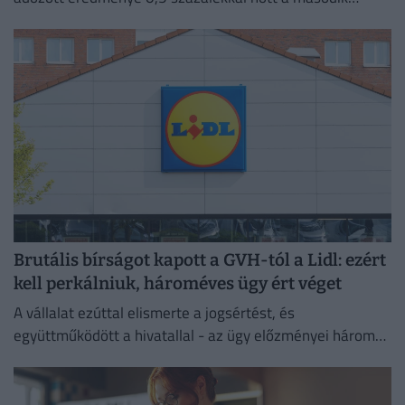
negyedévben 2025 azonos időszakához képest.
Brutális bírságot kapott a GVH-tól a Lidl: ezért
kell perkálniuk, hároméves ügy ért véget
A vállalat ezúttal elismerte a jogsértést, és
együttműködött a hivatallal - az ügy előzményei három
évre nyúlnak vissza.