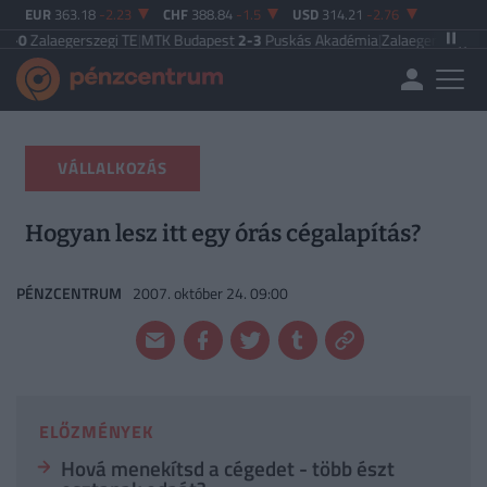
EUR
363.18
-2.23
CHF
388.84
-1.5
USD
314.21
-2.76
gerszegi TE
|
MTK Budapest
2-3
Puskás Akadémia
|
Zalaegerszegi TE
5-2
Paks
VÁLLALKOZÁS
Hogyan lesz itt egy órás cégalapítás?
PÉNZCENTRUM
2007. október 24. 09:00
ELŐZMÉNYEK
Hová menekítsd a cégedet - több észt