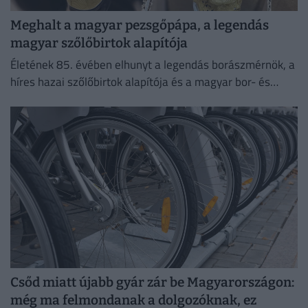
Meghalt a magyar pezsgőpápa, a legendás
magyar szőlőbirtok alapítója
Életének 85. évében elhunyt a legendás borászmérnök, a
híres hazai szőlőbirtok alapítója és a magyar bor- és
pezsgőkultúra meghatározó személyisége.
Csőd miatt újabb gyár zár be Magyarországon:
még ma felmondanak a dolgozóknak, ez