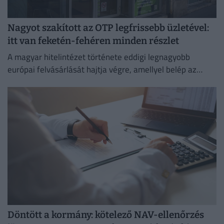
Nagyot szakított az OTP legfrissebb üzletével:
itt van feketén-fehéren minden részlet
A magyar hitelintézet története eddigi legnagyobb
európai felvásárlását hajtja végre, amellyel belép az
euróövezetbe, és kiterjeszti jelenlétét a balti piacra.
Döntött a kormány: kötelező NAV-ellenőrzés