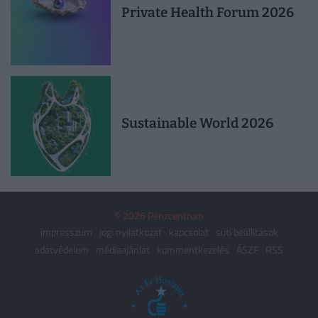
Private Health Forum 2026
Sustainable World 2026
© 2026 Pénzcentrum
impresszum
jogi nyilatkozat
kapcsolat
süti beállítások
adatvédelem
médiaajánlat
kommentkezelés
ÁSZF
RSS