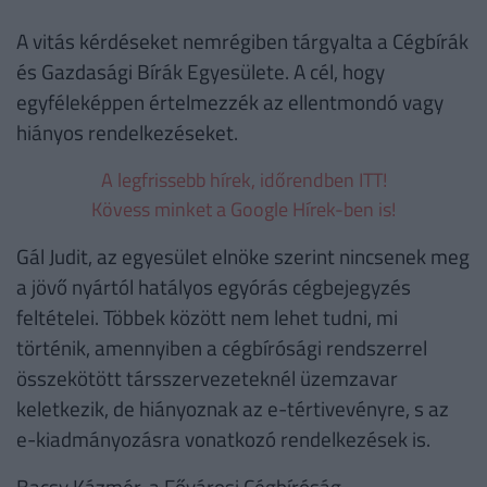
A vitás kérdéseket nemrégiben tárgyalta a Cégbírák
és Gazdasági Bírák Egyesülete. A cél, hogy
egyféleképpen értelmezzék az ellentmondó vagy
hiányos rendelkezéseket.
A legfrissebb hírek, időrendben ITT!
Kövess minket a Google Hírek-ben is!
Gál Judit, az egyesület elnöke szerint nincsenek meg
a jövő nyártól hatályos egyórás cégbejegyzés
feltételei. Többek között nem lehet tudni, mi
történik, amennyiben a cégbírósági rendszerrel
összekötött társszervezeteknél üzemzavar
keletkezik, de hiányoznak az e-tértivevényre, s az
e-kiadmányozásra vonatkozó rendelkezések is.
Bacsy Kázmér, a Fővárosi Cégbíróság