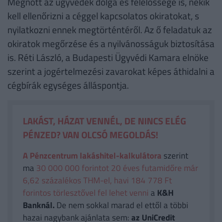
Megnőtt az ügyvédek dolga és felelőssége is, nekik
kell ellenőrizni a céggel kapcsolatos okiratokat, s
nyilatkozni ennek megtörténtéről. Az ő feladatuk az
okiratok megőrzése és a nyilvánosságuk biztosítása
is. Réti László, a Budapesti Ügyvédi Kamara elnöke
szerint a jogértelmezési zavarokat képes áthidalni a
cégbírák egységes álláspontja.
LAKÁST, HÁZAT VENNÉL, DE NINCS ELÉG
PÉNZED? VAN OLCSÓ MEGOLDÁS!
A Pénzcentrum lakáshitel-kalkulátora
szerint
ma
30 000 000 forintot 20 éves futamidőre már
6,62 százalékos THM-el, havi 184 778 Ft
forintos törlesztővel fel lehet venni
a
K&H
Banknál.
De nem sokkal marad el ettől a többi
hazai nagybank ajánlata sem:
az UniCredit