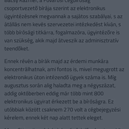
csoportvezető bírája szerint az elektronikus
ügyintézésnek megvannak a sajátos szabályai, s az
átállás nem kevés szervezetei intézkedést kíván, s
több bírósági titkárra, fogalmazóra, ügyintézőre is
van szükség, akik majd átveszik az adminisztratív
teendőket.
Ennek révén a bírák majd az érdemi munkára
koncentrálhatnak, ami fontos is, mivel megugrott az
elektronikus úton intézendő ügyek száma is. Míg
augusztus során alig haladta meg a négyszázat,
addig októberben eddig már több mint 800
elektronikus ügyirat érkezett be a bíróságra. Ez
utóbbiak között csaknem 270 volt a cégbejegyzési
kérelem, ennek két nap alatt tettek eleget.