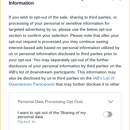
Information
174 millió forint adót csaltak el
A céghálózat népszerű hazai televíziós műsorok
If you wish to opt-out of the sale, sharing to third parties, or
gyártásában volt érdekelt, és az adózásra is sajátos
processing of your personal or sensitive information for
targeted advertising by us, please use the below opt-out
forgatókönyvet talált ki.
section to confirm your selection. Please note that after your
opt-out request is processed you may continue seeing
interest-based ads based on personal information utilized by
us or personal information disclosed to third parties prior to
your opt-out. You may separately opt-out of the further
disclosure of your personal information by third parties on the
IAB’s list of downstream participants. This information may
also be disclosed by us to third parties on the
IAB’s List of
Downstream Participants
that may further disclose it to other
third parties.
Personal Data Processing Opt Outs
Strandbüfékre, fagyizókra, fesztiválokra
I want to opt-out of the Sharing of my
csapott le a fogyasztóvédelem: minden ötödik
personal data.
Opted In
helyen gond volt a higiéniával