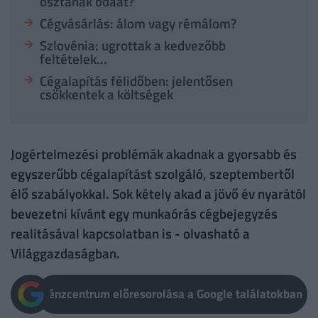
osztanak odaát?
Cégvásárlás: álom vagy rémálom?
Szlovénia: ugrottak a kedvezőbb
feltételek...
Cégalapítás félidőben: jelentősen
csökkentek a költségek
Jogértelmezési problémák akadnak a gyorsabb és
egyszerűbb cégalapítást szolgáló, szeptembertől
élő szabályokkal. Sok kétely akad a jövő év nyarától
bevezetni kívánt egy munkaórás cégbejegyzés
realitásával kapcsolatban is - olvasható a
Világgazdaságban.
Pénzcentrum előresorolása a Google találatokban