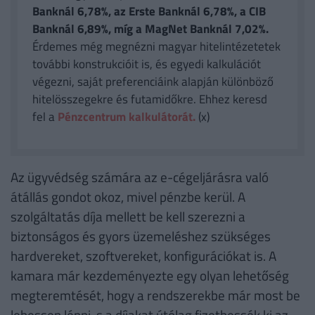
Banknál 6,78%, az Erste Banknál 6,78%, a CIB
Banknál 6,89%, míg a MagNet Banknál 7,02%.
Érdemes még megnézni magyar hitelintézetetek
további konstrukcióit is, és egyedi kalkulációt
végezni, saját preferenciáink alapján különböző
hitelösszegekre és futamidőkre. Ehhez keresd
fel a
Pénzcentrum kalkulátorát.
(x)
Az ügyvédség számára az e-cégeljárásra való
átállás gondot okoz, mivel pénzbe kerül. A
szolgáltatás díja mellett be kell szerezni a
biztonságos és gyors üzemeléshez szükséges
hardvereket, szoftvereket, konfigurációkat is. A
kamara már kezdeményezte egy olyan lehetőség
megteremtését, hogy a rendszerekbe már most be
lehessen lépni, s a díjakat útólag fizethessék ki az