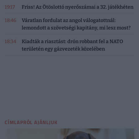
19:17
Friss! Az Ötöslottó nyerőszámai a 32. játékhéten
18:46
Váratlan fordulat az angol válogatottnál:
lemondott a szövetségi kapitány, mi lesz most?
18:34
Kiadták a riasztást: drón robbant fel a NATO
területén egy gázvezeték közelében
CÍMLAPRÓL AJÁNLJUK