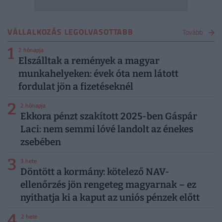
VÁLLALKOZÁS LEGOLVASOTTABB
Tovább
1
2 hónapja
Elszálltak a remények a magyar
munkahelyeken: évek óta nem látott
fordulat jön a fizetéseknél
2
2 hónapja
Ekkora pénzt szakított 2025-ben Gáspár
Laci: nem semmi lóvé landolt az énekes
zsebében
3
3 hete
Döntött a kormány: kötelező NAV-
ellenőrzés jön rengeteg magyarnak – ez
nyithatja ki a kaput az uniós pénzek előtt
4
2 hete