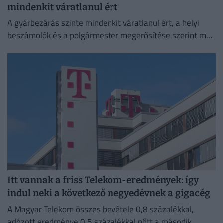
mindenkit váratlanul ért
A gyárbezárás szinte mindenkit váratlanul ért, a helyi
beszámolók és a polgármester megerősítése szerint még
a cégvezetés is csak az utolsó pillanatban értesült a
döntésről.
Itt vannak a friss Telekom-eredmények: így
indul neki a következő negyedévnek a gigacég
A Magyar Telekom összes bevétele 0,8 százalékkal,
adózott eredménye 0,5 százalékkal nőtt a második