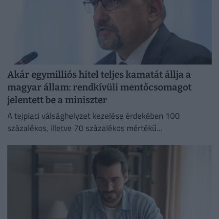
Akár egymilliós hitel teljes kamatát állja a
magyar állam: rendkívüli mentőcsomagot
jelentett be a miniszter
A tejpiaci válsághelyzet kezelése érdekében 100
százalékos, illetve 70 százalékos mértékű
kamattámogatást hirdetett Bóna Szabolcs