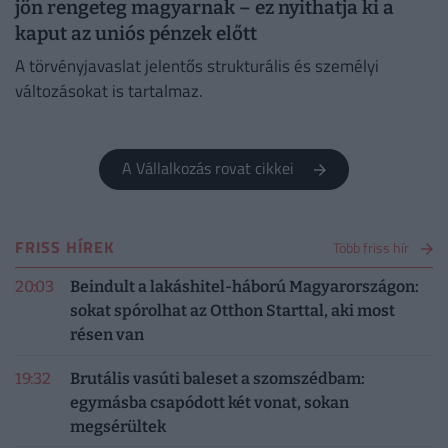
jön rengeteg magyarnak – ez nyithatja ki a
kaput az uniós pénzek előtt
A törvényjavaslat jelentős strukturális és személyi
változásokat is tartalmaz.
A Vállalkozás rovat cikkei
FRISS HÍREK
Több friss hír
20:03
Beindult a lakáshitel-háború Magyarországon:
sokat spórolhat az Otthon Starttal, aki most
résen van
19:32
Brutális vasúti baleset a szomszédbam:
egymásba csapódott két vonat, sokan
megsérültek