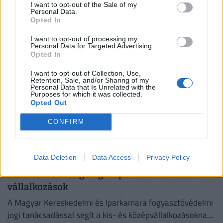
Az ellenőrzések a nyári szezon legforgalmasabb
I want to opt-out of the Sale of my
Personal Data.
helyszíneire koncentráltak, az ellenőrzött egységek 20
Opted In
százalékánál higiéniai hiányosságot tapasztaltak.
I want to opt-out of processing my
Personal Data for Targeted Advertising.
Opted In
I want to opt-out of Collection, Use,
Retention, Sale, and/or Sharing of my
Personal Data that Is Unrelated with the
Purposes for which it was collected.
Opted Out
CONFIRM
Data Deletion
Data Access
Privacy Policy
Kevés magyar cégvezető tud erről az ingyenes
mentőövről: rengeteget spórolhatnak vele a
vállalkozások
A Magyar Kereskedelmi és Iparkamara fogyasztóvédelmi
jogi tanácsadással segít a kis- és középvállalkozásoknak