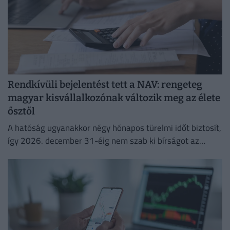
Rendkívüli bejelentést tett a NAV: rengeteg
magyar kisvállalkozónak változik meg az élete
ősztől
A hatóság ugyanakkor négy hónapos türelmi időt biztosít,
így 2026. december 31-éig nem szab ki bírságot az
esetleges hibák miatt.