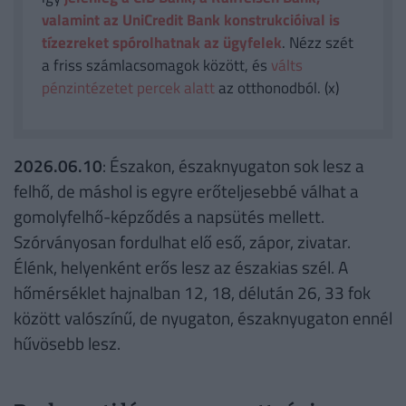
valamint az UniCredit Bank konstrukcióival is
tízezreket spórolhatnak az ügyfelek
. Nézz szét
a friss számlacsomagok között, és
válts
pénzintézetet percek alatt
az otthonodból. (x)
2026.06.10
: Északon, északnyugaton sok lesz a
felhő, de máshol is egyre erőteljesebbé válhat a
gomolyfelhő-képződés a napsütés mellett.
Szórványosan fordulhat elő eső, zápor, zivatar.
Élénk, helyenként erős lesz az északias szél. A
hőmérséklet hajnalban 12, 18, délután 26, 33 fok
között valószínű, de nyugaton, északnyugaton ennél
hűvösebb lesz.