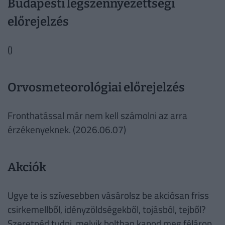
Budapesti légszennyezettségi
előrejelzés
()
Orvosmeteorológiai előrejelzés
Fronthatással már nem kell számolni az arra
érzékenyeknek. (2026.06.07)
Akciók
Ugye te is szívesebben vásárolsz be akciósan friss
csirkemellből, idényzöldségekből, tojásból, tejből?
Szeretnéd tudni, melyik boltban kapod meg féláron