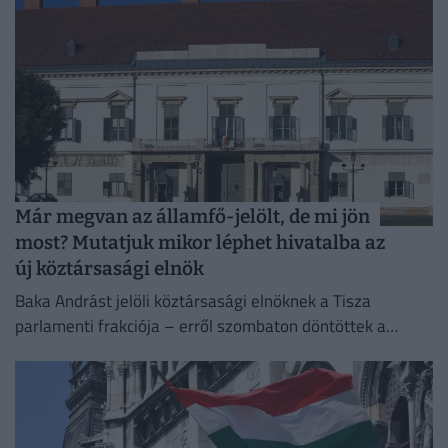
Már megvan az államfő-jelölt, de mi jön
most? Mutatjuk mikor léphet hivatalba az
új köztársasági elnök
Baka Andrást jelöli köztársasági elnöknek a Tisza
parlamenti frakciója – erről szombaton döntöttek a
képviselők.