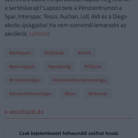
a sertéskarajt? Lapozz bele a Pénzcentrumon a
Spar, Interspar, Tesco, Auchan, Lidl, Aldi és a Diego
akciós újságjaiba! Ha nem szeretnél lemaradni az
akciókról,
kattints
!
#árfolyam
#időjárás
#hírek
#pénzügyek
#gazdaság
#tőzsde
#meteorológia
#közlekedésmeteorológia
#orvosmeteorológia
#bux
#névnap
0 HOZZÁSZÓLÁS
Csak bejelentkezett felhasználó szólhat hozzá.