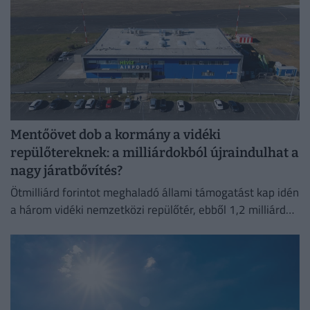
Mentőövet dob a kormány a vidéki
repülőtereknek: a milliárdokból újraindulhat a
nagy járatbővítés?
Ötmilliárd forintot meghaladó állami támogatást kap idén
a három vidéki nemzetközi repülőtér, ebből 1,2 milliárd
forint jut a sármelléki Hévíz–Balaton Airportnak.