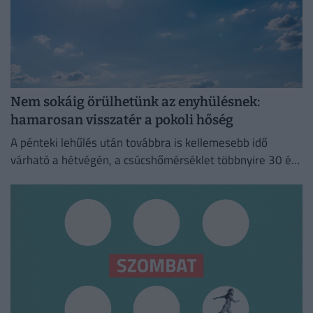
Nem sokáig örülhetünk az enyhülésnek:
hamarosan visszatér a pokoli hőség
A pénteki lehűlés után továbbra is kellemesebb idő
várható a hétvégén, a csúcshőmérséklet többnyire 30 és
35 fok között alakul.