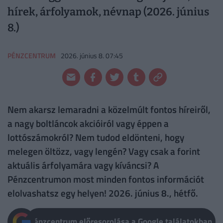
hírek, árfolyamok, névnap (2026. június
8.)
PÉNZCENTRUM
2026. június 8. 07:45
Nem akarsz lemaradni a közelmúlt fontos híreiről,
a nagy boltláncok akcióiról vagy éppen a
lottószámokról? Nem tudod eldönteni, hogy
melegen öltözz, vagy lengén? Vagy csak a forint
aktuális árfolyamára vagy kíváncsi? A
Pénzcentrumon most minden fontos információt
elolvashatsz egy helyen! 2026. június 8., hétfő.
Pénzcentrum előresorolása a Google találatokban