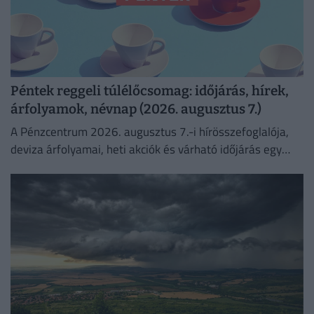
Péntek reggeli túlélőcsomag: időjárás, hírek,
árfolyamok, névnap (2026. augusztus 7.)
A Pénzcentrum 2026. augusztus 7.-i hírösszefoglalója,
deviza árfolyamai, heti akciók és várható időjárás egy
helyen!