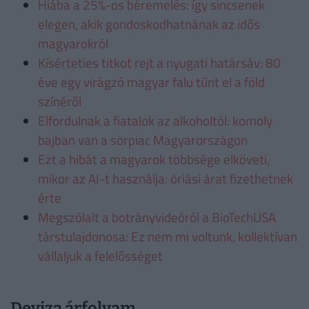
Hiába a 25%-os béremelés: így sincsenek
elegen, akik gondoskodhatnának az idős
magyarokról
Kísérteties titkot rejt a nyugati határsáv: 80
éve egy virágzó magyar falu tűnt el a föld
színéről
Elfordulnak a fiatalok az alkoholtól: komoly
bajban van a sörpiac Magyarországon
Ezt a hibát a magyarok többsége elköveti,
mikor az AI-t használja: óriási árat fizethetnek
érte
Megszólalt a botrányvideóról a BioTechUSA
társtulajdonosa: Ez nem mi voltunk, kollektívan
vállaljuk a felelősséget
Deviza árfolyam