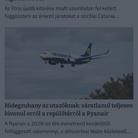
Az Etna újabb kitörése miatt szombaton fel kellett
függeszteni az érkező járatokat a szicíliai Catania
nemzetközi repülőterén.
Hidegzuhany az utazóknak: váratlanul teljesen
kivonul erről a repülőtérről a Ryanair
A Ryanair a 2026-os téli menetrend kezdetétől
felfüggeszti valamennyi, a délszerbiai Nisbe közlekedő,