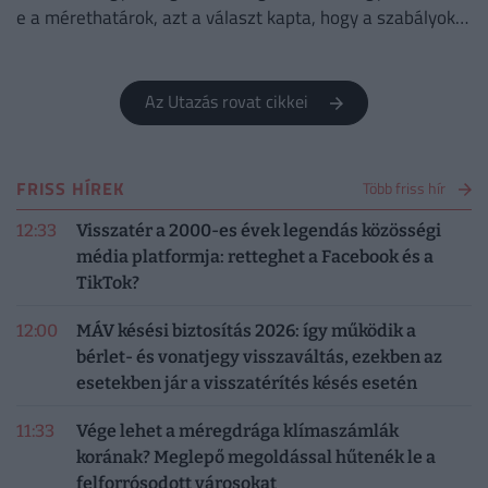
e a mérethatárok, azt a választ kapta, hogy a szabályok
változatlanok, de a betartatásuk szigorúbbá vált.
Az Utazás rovat cikkei
FRISS HÍREK
Több friss hír
12:33
Visszatér a 2000-es évek legendás közösségi
média platformja: retteghet a Facebook és a
TikTok?
12:00
MÁV késési biztosítás 2026: így működik a
bérlet- és vonatjegy visszaváltás, ezekben az
esetekben jár a visszatérítés késés esetén
11:33
Vége lehet a méregdrága klímaszámlák
korának? Meglepő megoldással hűtenék le a
felforrósodott városokat