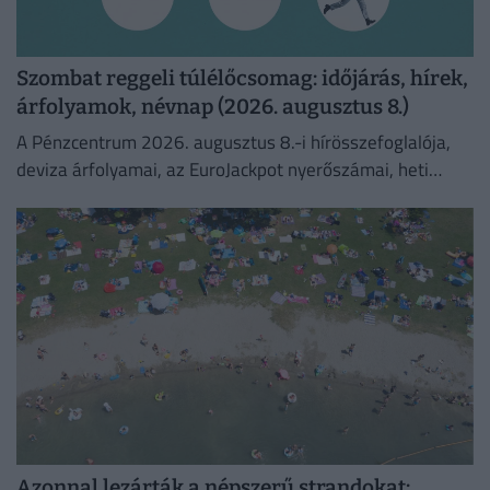
Szombat reggeli túlélőcsomag: időjárás, hírek,
árfolyamok, névnap (2026. augusztus 8.)
A Pénzcentrum 2026. augusztus 8.-i hírösszefoglalója,
deviza árfolyamai, az EuroJackpot nyerőszámai, heti
akciók és várható időjárás egy helyen!
Azonnal lezárták a népszerű strandokat: