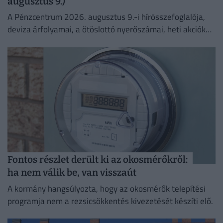
augusztus 9.)
A Pénzcentrum 2026. augusztus 9.-i hírösszefoglalója,
deviza árfolyamai, a ötöslottó nyerőszámai, heti akciók
és várható időjárás egy helyen!
Fontos részlet derült ki az okosmérőkről:
ha nem válik be, van visszaút
A kormány hangsúlyozta, hogy az okosmérők telepítési
programja nem a rezsicsökkentés kivezetését készíti elő.