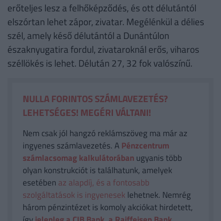
erőteljes lesz a felhőképződés, és ott délutántól
elszórtan lehet zápor, zivatar. Megélénkül a délies
szél, amely késő délutántól a Dunántúlon
északnyugatira fordul, zivataroknál erős, viharos
széllökés is lehet. Délután 27, 32 fok valószínű.
NULLA FORINTOS SZÁMLAVEZETÉS?
LEHETSÉGES! MEGÉRI VÁLTANI!
Nem csak jól hangzó reklámszöveg ma már az
ingyenes számlavezetés. A
Pénzcentrum
számlacsomag kalkulátorában
ugyanis több
olyan konstrukciót is találhatunk, amelyek
esetében
az alapdíj, és a fontosabb
szolgáltatások is ingyenesek
lehetnek. Nemrég
három pénzintézet is komoly akciókat hirdetett,
így
jelenleg a CIB Bank, a Raiffeisen Bank,