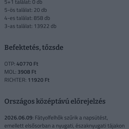
5+1 találat: 0 db
5-ös találat: 20 db
4-es találat: 858 db
3-as találat: 13922 db
Befektetés, tőzsde
OTP:
40770 Ft
MOL:
3908 Ft
RICHTER:
11920 Ft
Országos középtávú előrejelzés
2026.06.09
: Fátyolfelhők szűrik a napsütést,
emellett elsősorban a nyugati, északnyugati tájakon