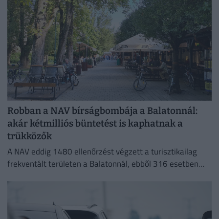
Robban a NAV bírságbombája a Balatonnál:
akár kétmilliós büntetést is kaphatnak a
trükközők
A NAV eddig 1480 ellenőrzést végzett a turisztikailag
frekventált területen a Balatonnál, ebből 316 esetben
tárt fel szabálytalanságot.