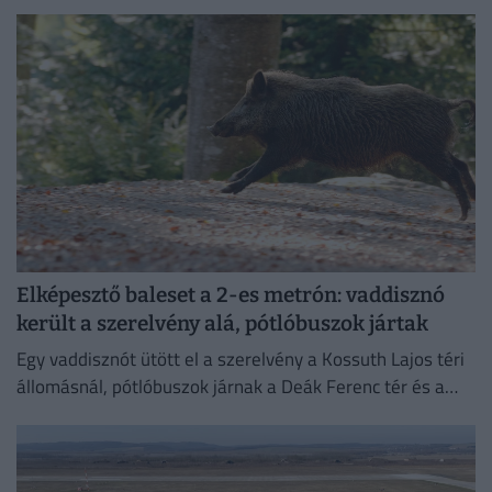
illetve onnan induló járatát.
Elképesztő baleset a 2-es metrón: vaddisznó
került a szerelvény alá, pótlóbuszok jártak
Egy vaddisznót ütött el a szerelvény a Kossuth Lajos téri
állomásnál, pótlóbuszok járnak a Deák Ferenc tér és a
Déli pályaudvar között.