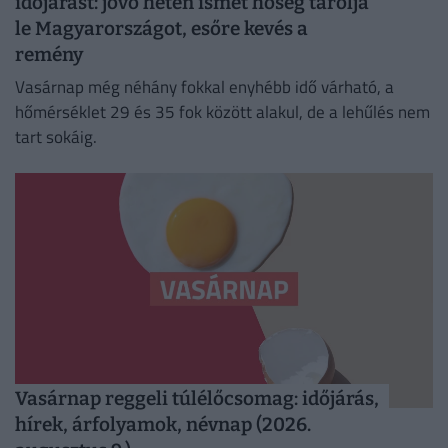
időjárást: jövő héten ismét hőség tarolja
le Magyarországot, esőre kevés a
remény
Vasárnap még néhány fokkal enyhébb idő várható, a
hőmérséklet 29 és 35 fok között alakul, de a lehűlés nem
tart sokáig.
Vasárnap reggeli túlélőcsomag: időjárás,
hírek, árfolyamok, névnap (2026.