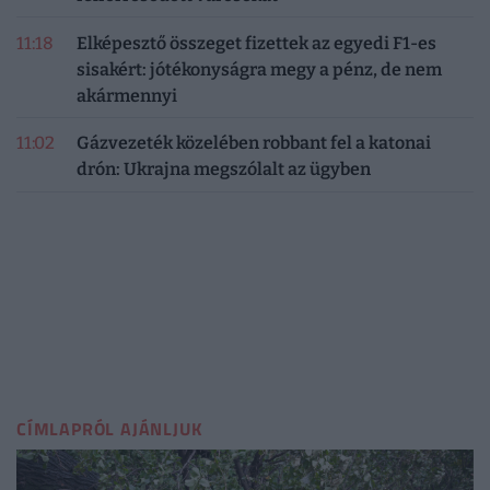
11:18
Elképesztő összeget fizettek az egyedi F1-es
sisakért: jótékonyságra megy a pénz, de nem
akármennyi
11:02
Gázvezeték közelében robbant fel a katonai
drón: Ukrajna megszólalt az ügyben
CÍMLAPRÓL AJÁNLJUK