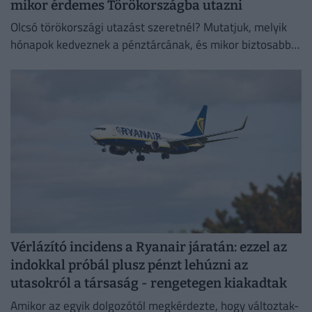
mikor érdemes Törökországba utazni
Olcsó törökországi utazást szeretnél? Mutatjuk, melyik
hónapok kedveznek a pénztárcának, és mikor biztosabb a
strandszezon.
Vérlázító incidens a Ryanair járatán: ezzel az
indokkal próbál plusz pénzt lehúzni az
utasokról a társaság - rengetegen kiakadtak
Amikor az egyik dolgozótól megkérdezte, hogy változtak-