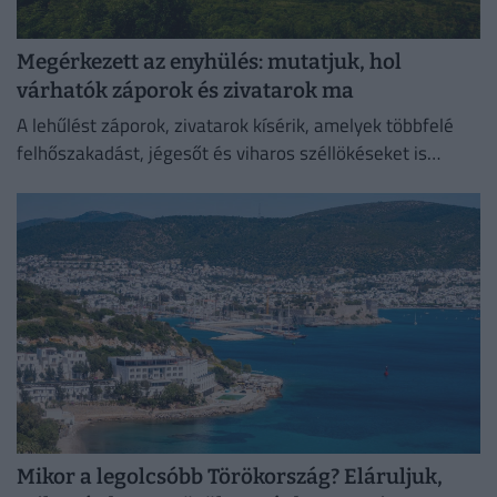
Megérkezett az enyhülés: mutatjuk, hol
várhatók záporok és zivatarok ma
A lehűlést záporok, zivatarok kísérik, amelyek többfelé
felhőszakadást, jégesőt és viharos széllökéseket is
okozhatnak.
Mikor a legolcsóbb Törökország? Eláruljuk,