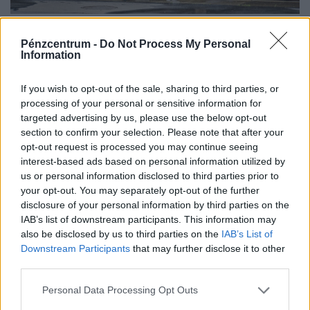
MÁV késési biztosítás 2026: így működik a
bérlet- és vonatjegy visszaváltás, ezekben az
Pénzcentrum -
Do Not Process My Personal
Information
esetekben jár a visszatérítés késés esetén
Késik vagy kimarad a vonat? Ilyenkor az is számít, milyen
If you wish to opt-out of the sale, sharing to third parties, or
jeggyel utaztunk. Mutatjuk, mikor jár pénzvisszafizetés,
processing of your personal or sensitive information for
kupon vagy kártérítés.
targeted advertising by us, please use the below opt-out
section to confirm your selection. Please note that after your
opt-out request is processed you may continue seeing
interest-based ads based on personal information utilized by
us or personal information disclosed to third parties prior to
your opt-out. You may separately opt-out of the further
disclosure of your personal information by third parties on the
IAB’s list of downstream participants. This information may
also be disclosed by us to third parties on the
IAB’s List of
Downstream Participants
that may further disclose it to other
third parties.
Personal Data Processing Opt Outs
Vitézy Dávid exkluzív, országos forgalom-