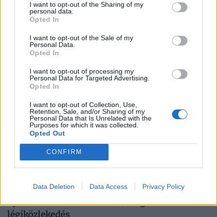
I want to opt-out of the Sharing of my
térképe jól mutatja, melyik autópályát kellene
personal data.
Opted In
azonnal kibővíteni
Az M7-es autópálya rendre elesik a nyári hétvégéken, de
I want to opt-out of the Sale of my
Personal Data.
a legtöbb nagyobb autópályán is tízezrek haladnak át
Opted In
naponta.
I want to opt-out of processing my
Personal Data for Targeted Advertising.
Opted In
I want to opt-out of Collection, Use,
Retention, Sale, and/or Sharing of my
Personal Data that Is Unrelated with the
Purposes for which it was collected.
Opted Out
CONFIRM
Data Deletion
Data Access
Privacy Policy
Nem várt csapás érte a főszezon közepén
nyaralókat: kitört a vulkán, megbénult a
légiközlekedés