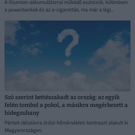
A lítiumion-akkumulátorral működő eszközök, különösen
a powerbankok és az e-cigaretták, ma már a légi
közlekedés egyik legnagyobb biztonsági kockázatát
jelentik.
Szó szerint kettészakadt az ország: az egyik
felén tombol a pokol, a másikra megérkezett a
hidegzuhany
Péntek délutánra óriási hőmérsékleti kontraszt alakult ki
Magyarországon.