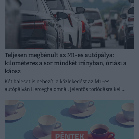
Teljesen megbénult az M1-es autópálya:
kilométeres a sor mindkét irányban, óriási a
káosz
Két baleset is nehezíti a közlekedést az M1-es
autópályán Herceghalomnál, jelentős torlódásra kell
készülni mindkét irányba.