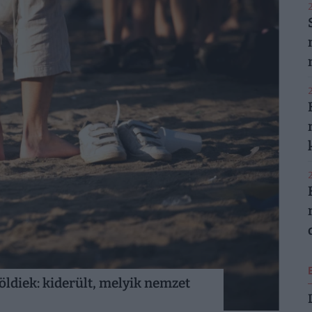
2
2
2
ldiek: kiderült, melyik nemzet