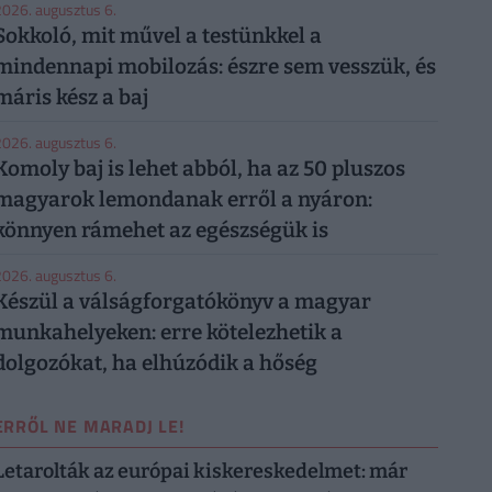
026. augusztus 6.
Sokkoló, mit művel a testünkkel a
mindennapi mobilozás: észre sem vesszük, és
máris kész a baj
026. augusztus 6.
Komoly baj is lehet abból, ha az 50 pluszos
magyarok lemondanak erről a nyáron:
könnyen rámehet az egészségük is
026. augusztus 6.
Készül a válságforgatókönyv a magyar
munkahelyeken: erre kötelezhetik a
dolgozókat, ha elhúzódik a hőség
ERRŐL NE MARADJ LE!
Letarolták az európai kiskereskedelmet: már