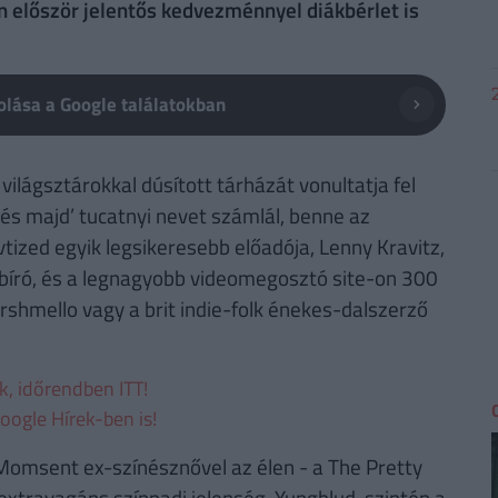
n először jelentős kedvezménnyel diákbérlet is
lása a Google találatokban
világsztárokkal dúsított tárházát vonultatja fel
tés majd’ tucatnyi nevet számlál, benne az
tized egyik legsikeresebb előadója, Lenny Kravitz,
l bíró, és a legnagyobb videomegosztó site-on 300
arshmello vagy a brit indie-folk énekes-dalszerző
ek, időrendben ITT!
oogle Hírek-ben is!
Momsent ex-színésznővel az élen - a The Pretty
i extravagáns színpadi jelenség, Yungblud, szintén a