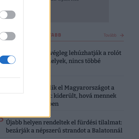
UTAZÁS LEGOLVASOTTABB
Tovább
1
3 napja
Kész, ennyi volt: végleg lehúzhatják a rolót
ezek a balatoni helyek, nincs többé
menekülőút
2
3 napja
Tömegével kerülik el Magyarországot a
külföldi turisták: kiderült, hová mennek
sokkal szívesebben
3
1 hete
Újabb helyen rendeltek el fürdési tilalmat:
bezárják a népszerű strandot a Balatonnál