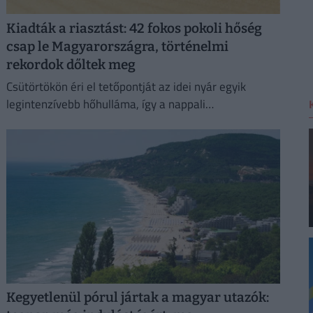
Kiadták a riasztást: 42 fokos pokoli hőség
csap le Magyarországra, történelmi
rekordok dőltek meg
Csütörtökön éri el tetőpontját az idei nyár egyik
legintenzívebb hőhulláma, így a nappali
csúcshőmérséklet akár a 42 Celsius-fokot is elérheti.
Kegyetlenül pórul jártak a magyar utazók: