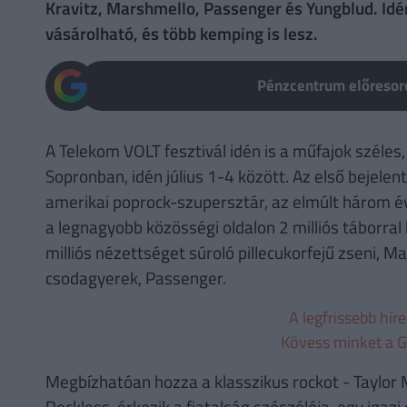
Kravitz, Marshmello, Passenger és Yungblud. Idé
vásárolható, és több kemping is lesz.
Pénzcentrum előresoro
A Telekom VOLT fesztivál idén is a műfajok széles, 
Sopronban, idén július 1-4 között. Az első bejelen
amerikai poprock-szupersztár, az elmúlt három év
a legnagyobb közösségi oldalon 2 milliós táborra
milliós nézettséget súroló pillecukorfejű zseni, M
csodagyerek, Passenger.
A legfrissebb hír
Kövess minket a G
Megbízhatóan hozza a klasszikus rockot - Taylor 
Reckless, érkezik a fiatalság szószólója, egy igaz