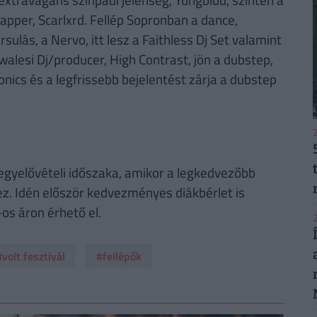
rapper, Scarlxrd. Fellép Sopronban a dance,
ulás, a Nervo, itt lesz a Faithless Dj Set valamint
walesi Dj/producer, High Contrast, jön a dubstep,
ics és a legfrissebb bejelentést zárja a dubstep
2
jegyelővételi időszaka, amikor a legkedvezőbb
ez. Idén először kedvezményes diákbérlet is
os áron érhető el.
2
#volt fesztivál
#fellépők