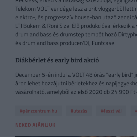
Telekom VOLT vendége lesz a brit vloggerből lett 
elektro-, és progresszív house-ban utazó zenei társ
LTJ Bukem & Roni Size. Élő produkcióval érkezik a 
drum and bass és drumstep tempót hozó Dirtyphon
és drum and bass producer/DJ, Funtcase.
Diákbérlet és early bird akció
December 5-én indul a VOLT 48 órás "early bird“ 
áron lehet hozzájutni bérletekhez és napijegyekh
vásárolható, amelyből az első 2020 db 24 990 Ft-
#pénzcentrum.hu
#utazás
#fesztivál
NEKED AJÁNLJUK