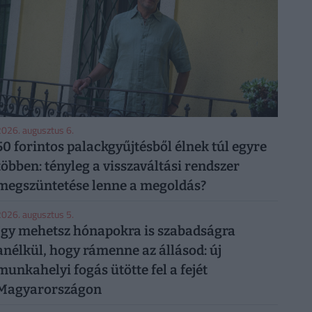
026. augusztus 6.
50 forintos palackgyűjtésből élnek túl egyre
többen: tényleg a visszaváltási rendszer
megszüntetése lenne a megoldás?
026. augusztus 5.
Így mehetsz hónapokra is szabadságra
anélkül, hogy rámenne az állásod: új
munkahelyi fogás ütötte fel a fejét
Magyarországon