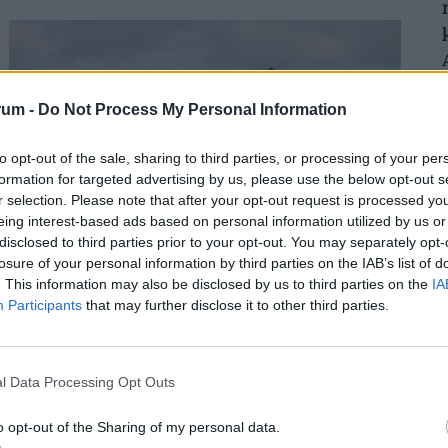
rum -
Do Not Process My Personal Information
to opt-out of the sale, sharing to third parties, or processing of your per
formation for targeted advertising by us, please use the below opt-out s
r selection. Please note that after your opt-out request is processed y
eing interest-based ads based on personal information utilized by us or
Vérlázító incidens a Ryanair járatán:
disclosed to third parties prior to your opt-out. You may separately opt-
ezzel az indokkal próbál plusz pénzt
losure of your personal information by third parties on the IAB’s list of
lehúzni az utasokról a társaság -
. This information may also be disclosed by us to third parties on the
IA
Participants
that may further disclose it to other third parties.
rengetegen kiakadtak
Amikor az egyik dolgozótól megkérdezte, hogy
változtak-e a mérethatárok, azt a választ kapta, hogy
l Data Processing Opt Outs
a szabályok változatlanok, de a betartatásuk
szigorúbbá vált.
o opt-out of the Sharing of my personal data.