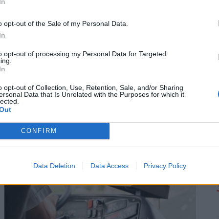
In
o opt-out of the Sale of my Personal Data.
In
to opt-out of processing my Personal Data for Targeted
ing.
In
Már nem működik a régi last minute
o opt-out of Collection, Use, Retention, Sale, and/or Sharing
trükk: durván ráfázhat, aki az utolsó
ersonal Data that Is Unrelated with the Purposes for which it
lected.
pillanatig vár a nyaralással
Out
Javában tart a nyári szezon, mégis sokan csak most
CONFIRM
keresik a tökéletes utazást.
Data Deletion
Data Access
Privacy Policy