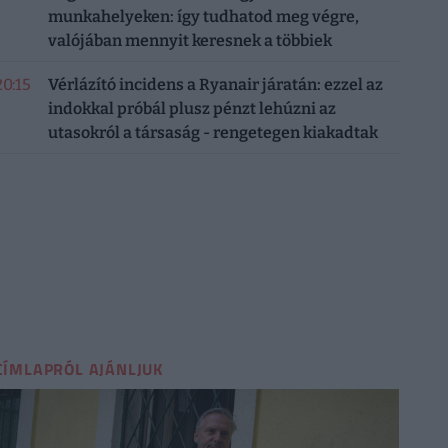
munkahelyeken: így tudhatod meg végre,
valójában mennyit keresnek a többiek
20:15
Vérlázító incidens a Ryanair járatán: ezzel az
indokkal próbál plusz pénzt lehúzni az
utasokról a társaság - rengetegen kiakadtak
CÍMLAPRÓL AJÁNLJUK