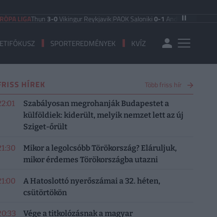
GA
Thun
3-0
Vikingur Reykjavik
|
PAOK Saloniki
0-1
Anderlecht
|
FC Hradec Král
ETIFÓKUSZ
SPORTEREDMÉNYEK
KVÍZ
FRISS HÍREK
Több friss hír
22:01
Szabályosan megrohanják Budapestet a
külföldiek: kiderült, melyik nemzet lett az új
Sziget-őrült
21:30
Mikor a legolcsóbb Törökország? Eláruljuk,
mikor érdemes Törökországba utazni
21:00
A Hatoslottó nyerőszámai a 32. héten,
csütörtökön
20:33
Vége a titkolózásnak a magyar