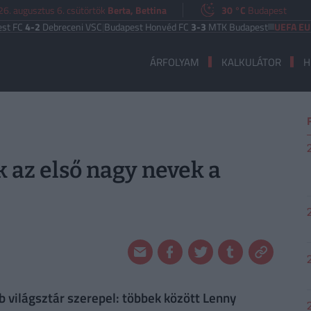
6. augusztus 6. csütörtök
Berta, Bettina
30 °C
Budapest
2
Debreceni VSC
|
Budapest Honvéd FC
3-3
MTK Budapest
UEFA EURÓPA LI
ÁRFOLYAM
KALKULÁTOR
H
 az első nagy nevek a
b világsztár szerepel: többek között Lenny