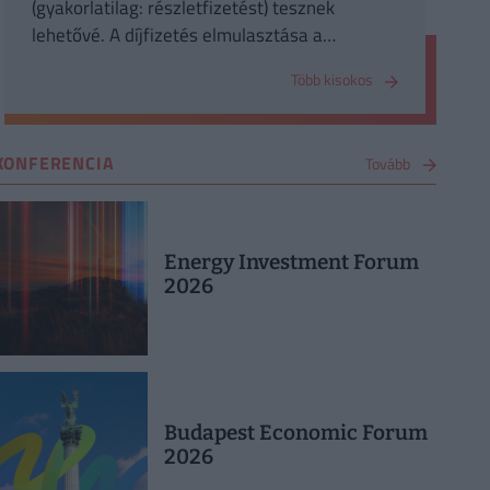
(gyakorlatilag: részletfizetést) tesznek
lehetővé. A díjfizetés elmulasztása a
szerződés megszűnését eredményezi.
Több kisokos
KONFERENCIA
Tovább
Energy Investment Forum
2026
Budapest Economic Forum
2026