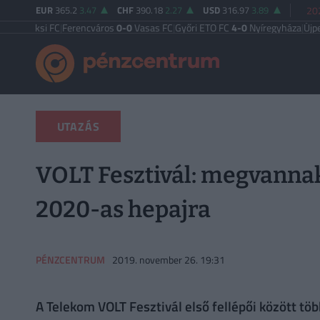
EUR
365.2
3.47
CHF
390.18
2.27
USD
316.97
3.89
202
si FC
|
Ferencváros
0-0
Vasas FC
|
Győri ETO FC
4-0
Nyíregyháza
|
Újpest FC
4-
UTAZÁS
VOLT Fesztivál: megvannak
2020-as hepajra
PÉNZCENTRUM
2019. november 26. 19:31
A Telekom VOLT Fesztivál első fellépői között töb