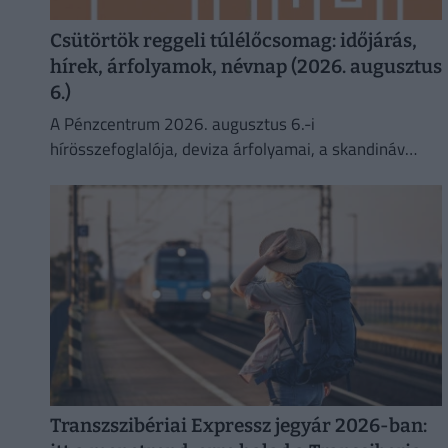
Csütörtök reggeli túlélőcsomag: időjárás,
hírek, árfolyamok, névnap (2026. augusztus
6.)
A Pénzcentrum 2026. augusztus 6.-i
hírösszefoglalója, deviza árfolyamai, a skandináv
lottó nyerőszámai, heti akciók és várható időjárás egy
helyen!
Transzszibériai Expressz jegyár 2026-ban: