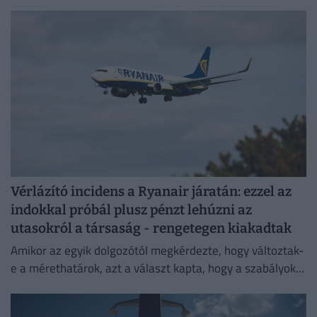
strandszezon.
Vérlázító incidens a Ryanair járatán: ezzel az
indokkal próbál plusz pénzt lehúzni az
utasokról a társaság - rengetegen kiakadtak
Amikor az egyik dolgozótól megkérdezte, hogy változtak-
e a mérethatárok, azt a választ kapta, hogy a szabályok
változatlanok, de a betartatásuk szigorúbbá vált.