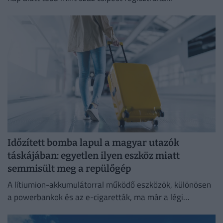
Időzített bomba lapul a magyar utazók
táskájában: egyetlen ilyen eszköz miatt
semmisült meg a repülőgép
A lítiumion-akkumulátorral működő eszközök, különösen
a powerbankok és az e-cigaretták, ma már a légi
közlekedés egyik legnagyobb biztonsági kockázatát
jelentik.