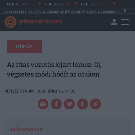
EUR
363.18
-2.23
CHF
388.84
-1.5
USD
314.21
-2.76
rszegi TE
|
MTK Budapest
2-3
Puskás Akadémia
|
Zalaegerszegi TE
5-2
Paksi 
UTAZÁS
Az ittas vezetés lejárt lemez: új,
végzetes módi hódít az utakon
PÉNZCENTRUM
2009. július 16. 14:02
ELŐZMÉNYEK