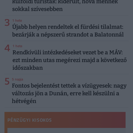
külföldi turisták: kiderült, hová mennek
sokkal szívesebben
3
1 hete
Újabb helyen rendeltek el fürdési tilalmat:
bezárják a népszerű strandot a Balatonnál
4
1 hete
Rendkívüli intézkedéseket vezet be a MÁV:
ezt minden utas megérezi majd a következő
időszakban
5
5 napja
Fontos bejelentést tettek a vízügyesek: nagy
változás jön a Dunán, erre kell készülni a
hétvégén
PÉNZÜGYI KISOKOS