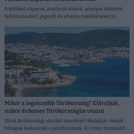
A lehűlést záporok, zivatarok kísérik, amelyek többfelé
felhőszakadást, jégesőt és viharos széllökéseket is
okozhatnak.
Mikor a legolcsóbb Törökország? Eláruljuk,
mikor érdemes Törökországba utazni
Olcsó törökországi utazást szeretnél? Mutatjuk, melyik
hónapok kedveznek a pénztárcának, és mikor biztosabb a