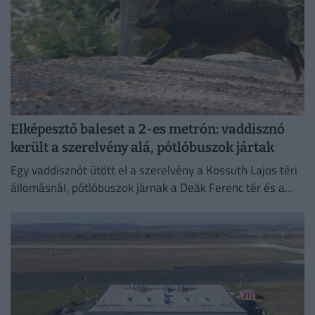
Elképesztő baleset a 2-es metrón: vaddisznó
került a szerelvény alá, pótlóbuszok jártak
Egy vaddisznót ütött el a szerelvény a Kossuth Lajos téri
állomásnál, pótlóbuszok járnak a Deák Ferenc tér és a
Déli pályaudvar között.