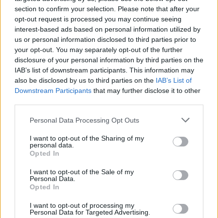
section to confirm your selection. Please note that after your
opt-out request is processed you may continue seeing
interest-based ads based on personal information utilized by
us or personal information disclosed to third parties prior to
your opt-out. You may separately opt-out of the further
disclosure of your personal information by third parties on the
Robban a NAV bírságbombája a Balatonnál:
IAB’s list of downstream participants. This information may
akár kétmilliós büntetést is kaphatnak a
also be disclosed by us to third parties on the
IAB’s List of
Downstream Participants
that may further disclose it to other
trükközők
third parties.
A NAV eddig 1480 ellenőrzést végzett a turisztikailag
frekventált területen a Balatonnál, ebből 316 esetben
Personal Data Processing Opt Outs
tárt fel szabálytalanságot.
I want to opt-out of the Sharing of my
personal data.
Opted In
I want to opt-out of the Sale of my
Personal Data.
Opted In
I want to opt-out of processing my
Personal Data for Targeted Advertising.