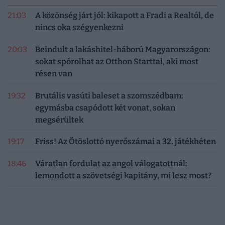
21:03
A közönség járt jól: kikapott a Fradi a Realtól, de
nincs oka szégyenkezni
20:03
Beindult a lakáshitel-háború Magyarországon:
sokat spórolhat az Otthon Starttal, aki most
résen van
19:32
Brutális vasúti baleset a szomszédbam:
egymásba csapódott két vonat, sokan
megsérültek
19:17
Friss! Az Ötöslottó nyerőszámai a 32. játékhéten
18:46
Váratlan fordulat az angol válogatottnál:
lemondott a szövetségi kapitány, mi lesz most?