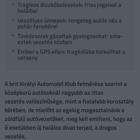
Tragikus diszkóbalesetek: friss jogsival a
halálba!
Veszélyes ünnepek: rengeteg autós néz a
pohár fenekére!
Tinédzserek gázoltak gyalogosokat: sms-
eztek vezetés közben
Ember a GPS ellen: tragédiába torkollhat a
verseny
A brit Királyi Automobil Klub felmérése szerint a
középkorú autósoknál nagyobb az ittas
vezetés valószínűsége, mint a fiatalabb korosztály
körében, de mielőtt az egekig magasztalnánk a
zöldfülű autóvezetőket, meg kell említeni, hogy az
ő esetükben új halálos divat terjed, a drogos
vezetés.