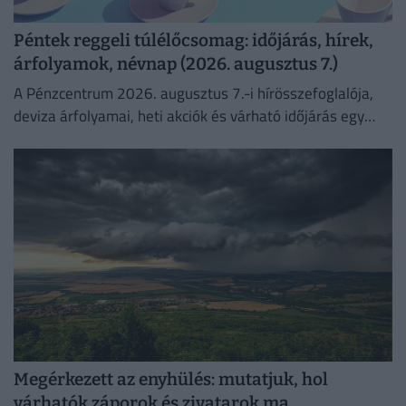
Péntek reggeli túlélőcsomag: időjárás, hírek,
árfolyamok, névnap (2026. augusztus 7.)
A Pénzcentrum 2026. augusztus 7.-i hírösszefoglalója,
deviza árfolyamai, heti akciók és várható időjárás egy
helyen!
Megérkezett az enyhülés: mutatjuk, hol
várhatók záporok és zivatarok ma