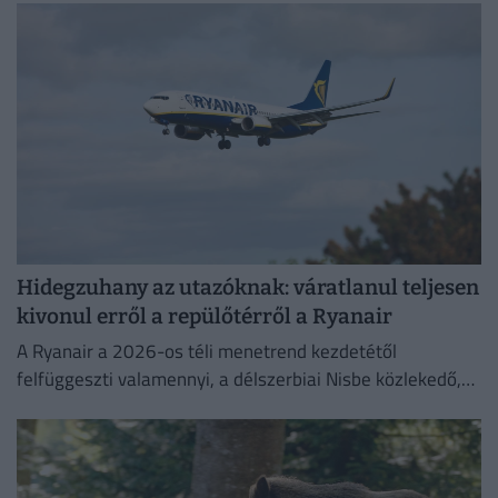
Hidegzuhany az utazóknak: váratlanul teljesen
kivonul erről a repülőtérről a Ryanair
A Ryanair a 2026-os téli menetrend kezdetétől
felfüggeszti valamennyi, a délszerbiai Nisbe közlekedő,
illetve onnan induló járatát.