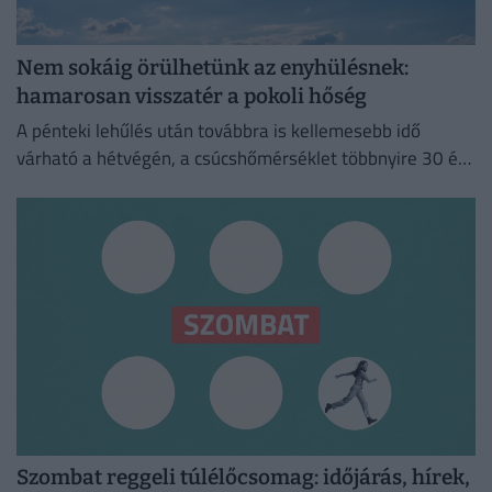
Nem sokáig örülhetünk az enyhülésnek:
hamarosan visszatér a pokoli hőség
A pénteki lehűlés után továbbra is kellemesebb idő
várható a hétvégén, a csúcshőmérséklet többnyire 30 és
35 fok között alakul.
Szombat reggeli túlélőcsomag: időjárás, hírek,