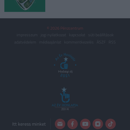
© 2026 Pénzcentrum
impresszum
jogi nyilatkozat
kapcsolat
süti beállítások
adatvédelem
médiaajánlat
kommentkezelés
ÁSZF
RSS
Itt keress minket