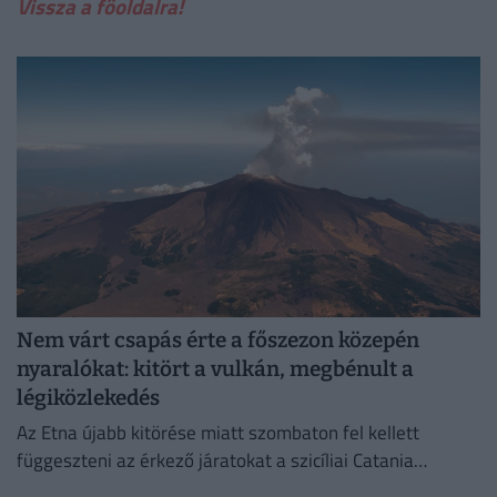
Vissza a főoldalra!
Nem várt csapás érte a főszezon közepén
nyaralókat: kitört a vulkán, megbénult a
légiközlekedés
Az Etna újabb kitörése miatt szombaton fel kellett
függeszteni az érkező járatokat a szicíliai Catania
nemzetközi repülőterén.