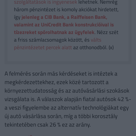
szolgáltatások is ingyenesek
lehetnek. Nemrég
három pénzintézet is komoly akciókat hirdetett,
így
jelenleg a CIB Bank, a Raiffeisen Bank,
valamint az UniCredit Bank konstrukcióival is
tízezreket spórolhatnak az ügyfelek
. Nézz szét
a friss számlacsomagok között, és
válts
pénzintézetet percek alatt
az otthonodból. (x)
A felmérés során más kérdéseket is intéztek a
megkérdezettekhez, ezek közé tartozott a
környezettudatosság és az autóvásárlási szokások
vizsgálata is. A válaszok alapján fiatal autósok 42 %-
a veszi figyelembe az alternatív technológiákat egy
új autó vásárlása során, míg a többi korosztály
tekintetében csak 26 % ez az arány.