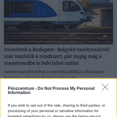
Döntöttek a Budapest–Belgrád vasútvonalról:
már tesztelik a rendszert, pár napig még a
menetrendbe is bele lehet szólni
Hamarosan elindulhat a személyszállítás a Budapest–
Belgrád vasútvonal magyar szakaszán.
Pénzcentrum -
Do Not Process My Personal
Information
If you wish to opt-out of the sale, sharing to third parties, or
processing of your personal or sensitive information for
targeted advertising by us, please use the below opt-out