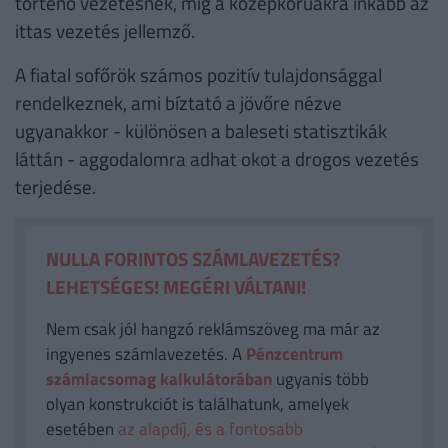
történő vezetésnek, míg a középkorúakra inkább az
ittas vezetés jellemző.
A fiatal sofőrök számos pozitív tulajdonsággal
rendelkeznek, ami bíztató a jövőre nézve
ugyanakkor - különösen a baleseti statisztikák
láttán - aggodalomra adhat okot a drogos vezetés
terjedése.
NULLA FORINTOS SZÁMLAVEZETÉS?
LEHETSÉGES! MEGÉRI VÁLTANI!
Nem csak jól hangzó reklámszöveg ma már az
ingyenes számlavezetés. A
Pénzcentrum
számlacsomag kalkulátorában
ugyanis több
olyan konstrukciót is találhatunk, amelyek
esetében
az alapdíj, és a fontosabb