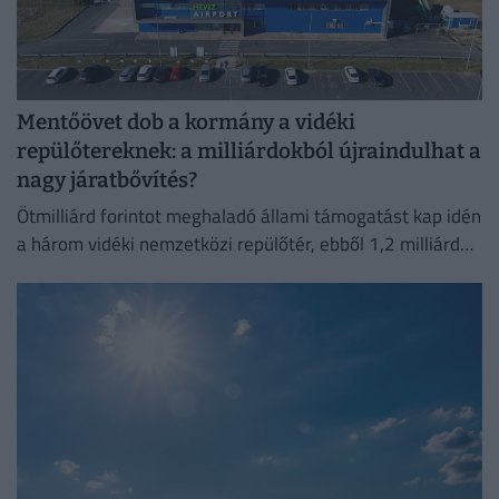
Mentőövet dob a kormány a vidéki
repülőtereknek: a milliárdokból újraindulhat a
nagy járatbővítés?
Ötmilliárd forintot meghaladó állami támogatást kap idén
a három vidéki nemzetközi repülőtér, ebből 1,2 milliárd
forint jut a sármelléki Hévíz–Balaton Airportnak.