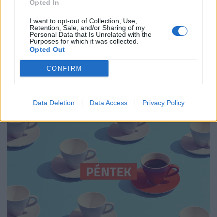
Opted In
I want to opt-out of Collection, Use,
Retention, Sale, and/or Sharing of my
Personal Data that Is Unrelated with the
Purposes for which it was collected.
Teljesen megbénult az M1-es autópálya:
Opted Out
kilométeres a sor mindkét irányban, óriási a
CONFIRM
káosz
Két baleset is nehezíti a közlekedést az M1-es
autópályán Herceghalomnál, jelentős torlódásra kell
Data Deletion
Data Access
Privacy Policy
készülni mindkét irányba.