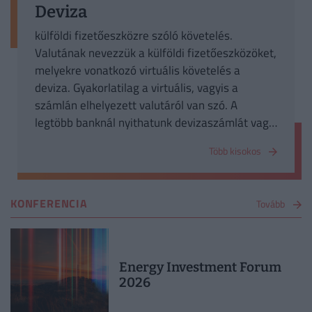
Deviza
külföldi fizetőeszközre szóló követelés.
Valutának nevezzük a külföldi fizetőeszközöket,
melyekre vonatkozó virtuális követelés a
deviza. Gyakorlatilag a virtuális, vagyis a
számlán elhelyezett valutáról van szó. A
legtöbb banknál nyithatunk devizaszámlát vagy
akár betétbe is helyezhetjük a devizánkat.
Több kisokos
KONFERENCIA
Tovább
Energy Investment Forum
2026