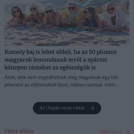
Komoly baj is lehet abból, ha az 50 pluszos
magyarok lemondanak erről a nyáron:
könnyen rámehet az egészségük is
Azok, akik nem engedhetnek meg maguknak egy hét
pihenést az otthonuktól távol, többen vannak, mint
gondolnánk.
Az Utazás rovat cikkei
FRISS HÍREK
Több friss hír