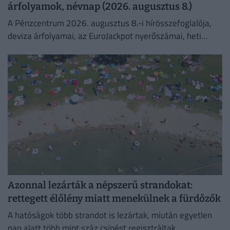
árfolyamok, névnap (2026. augusztus 8.)
A Pénzcentrum 2026. augusztus 8.-i hírösszefoglalója,
deviza árfolyamai, az EuroJackpot nyerőszámai, heti
akciók és várható időjárás egy helyen!
Azonnal lezárták a népszerű strandokat:
rettegett élőlény miatt menekülnek a fürdőzők
A hatóságok több strandot is lezártak, miután egyetlen
nap alatt több mint száz csípést regisztráltak.