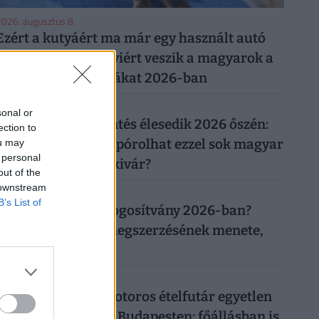
026. augusztus 8.
Ezért a kutyáért ma már egy használt autó
árát is elkérik: ennyiért veszik a magyarok a
legnépszerűbb fajtákat 2026-ban
026. augusztus 7.
sonal or
Újabb rezsicsökkentés élesedik 2026 őszén:
ection to
tényleg tízezreket spórolhat ezzel sok magyar
ou may
 personal
háztulaj, aki most kivár?
out of the
 downstream
026. augusztus 8.
B’s List of
Mennyibe kerül a jogosítvány 2026-ban?
Vezetői engedély megszerzésének menete,
ára
026. augusztus 8.
Ennyit keres egy motoros ételfutár egyetlen
hét alatt 2026-ban Budapesten: főállásban is