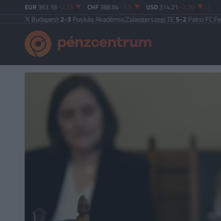
EUR
363.18
-2.23
CHF
388.84
-1.5
USD
314.21
-2.76
 Budapest
2-3
Puskás Akadémia
|
Zalaegerszegi TE
5-2
Paksi FC
|
Ferencváro