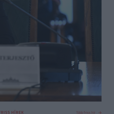
FRISS HÍREK
Több friss hír