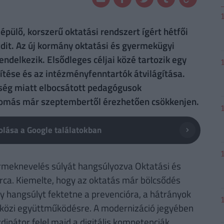
pülő, korszerű oktatási rendszert ígért hétfői
dit. Az új kormány oktatási és gyermekügyi
endelkezik. Elsődleges céljai közé tartozik egy
1
sítése és az intézményfenntartók átvilágítása.
nség miatt elbocsátott pedagógusok
nyomás már szeptembertől érezhetően csökkenjen.
lása a Google találatokban
yermeknevelés súlyát hangsúlyozva Oktatási és
ca. Kiemelte, hogy az oktatás már bölcsődés
y hangsúlyt fektetne a prevencióra, a hátrányok
tközi együttműködésre. A modernizáció jegyében
inátor felel majd a digitális kompetenciák