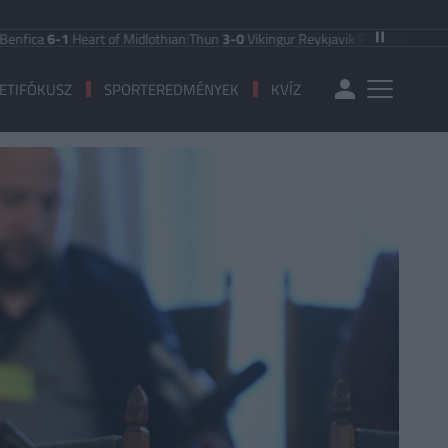
-1
Heart of Midlothian
|
Thun
3-0
Vikingur Reykjavik
|
PAOK Saloniki
0-1
Anderl
ETIFÓKUSZ
SPORTEREDMÉNYEK
KVÍZ