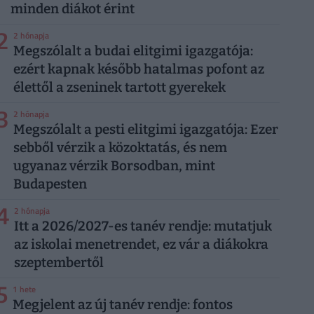
minden diákot érint
2
2 hónapja
Megszólalt a budai elitgimi igazgatója:
ezért kapnak később hatalmas pofont az
élettől a zseninek tartott gyerekek
3
2 hónapja
Megszólalt a pesti elitgimi igazgatója: Ezer
sebből vérzik a közoktatás, és nem
ugyanaz vérzik Borsodban, mint
Budapesten
4
2 hónapja
Itt a 2026/2027-es tanév rendje: mutatjuk
az iskolai menetrendet, ez vár a diákokra
szeptembertől
5
1 hete
Megjelent az új tanév rendje: fontos