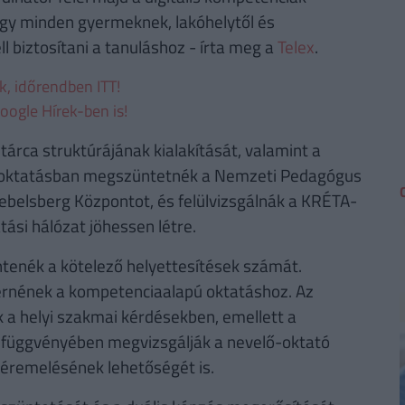
hogy minden gyermeknek, lakóhelytől és
l biztosítani a tanuláshoz - írta meg a
Telex
.
ek, időrendben ITT!
oogle Hírek-ben is!
tárca struktúrájának kialakítását, valamint a
közoktatásban megszüntetnék a Nemzeti Pedagógus
lebelsberg Központot, és felülvizsgálnák a KRÉTA-
ási hálózat jöhessen létre.
tenék a kötelező helyettesítések számát.
térnének a kompetenciaalapú oktatáshoz. Az
 helyi szakmai kérdésekben, emellett a
s függvényében megvizsgálják a nevelő-oktató
éremelésének lehetőségét is.