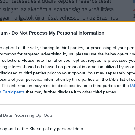
gszüntetését és a duális képzés megerősítését
t sürgeti az akadémiai szabadság helyreállítása
2
agyar hallgatók újra részt vehessenek az Erasmus
n van az Eötvös Loránd Tudományegyetem (ELTE)
 A miniszterjelölt hangsúlyozta, hogy a
rum -
Do Not Process My Personal Information
séri majd, amelyben a diákok véleményére is
2
to opt-out of the sale, sharing to third parties, or processing of your per
formation for targeted advertising by us, please use the below opt-out s
r selection. Please note that after your opt-out request is processed y
eing interest-based ads based on personal information utilized by us or
disclosed to third parties prior to your opt-out. You may separately opt-
losure of your personal information by third parties on the IAB’s list of
2
futamidőre, akkor a törlesztőrészletek szerinti
. This information may also be disclosed by us to third parties on the
IA
i 42 386
forintos törlesztővel a Raiffeisen Bank
Participants
that may further disclose it to other third parties.
től a
CIB Bank (THM 11,29%-ot)
és a
MagNet
i bankok ajánlataiért, illetve a konstrukciók
fizetendő összeg, stb.) keresd fel a
Pénzcentrum
l Data Processing Opt Outs
2
o opt-out of the Sharing of my personal data.