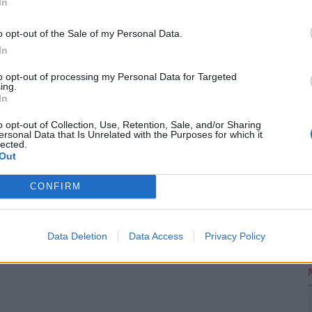
In
36 éve foglalkozik oktatáskutatással. A
o opt-out of the Sale of my Personal Data.
2
arendszer teljesítményének elismert
In
n merült fel, hogy az eredetileg esélyesnek
to opt-out of processing my Personal Data for Targeted
ing.
tak ki a nyilvánosságban. A miniszterjelölteket
In
ágban a Tisza Párt van többségben. A tervek
o opt-out of Collection, Use, Retention, Sale, and/or Sharing
eszik az esküt az Országgyűlésben.
ersonal Data that Is Unrelated with the Purposes for which it
lected.
Out
CONFIRM
eti le az esküt Magyar Péter kormánya
ndszert a Tisza leendő minisztere: torzítja a
ülönbségeket
Data Deletion
Data Access
Privacy Policy