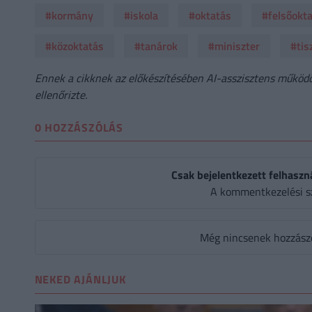
#kormány
#iskola
#oktatás
#felsőokt
#közoktatás
#tanárok
#miniszter
#tis
Ennek a cikknek az előkészítésében AI-asszisztens működöt
ellenőrizte.
0 HOZZÁSZÓLÁS
Csak bejelentkezett felhaszn
A kommentkezelési s
Még nincsenek hozzászól
NEKED AJÁNLJUK