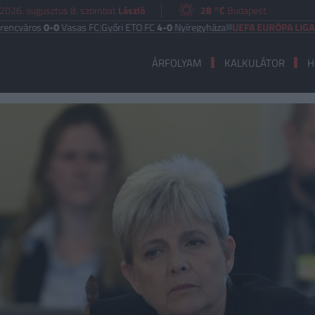
2026. augusztus 8. szombat
László
28 °C
Budapest
s
0-0
Vasas FC
|
Győri ETO FC
4-0
Nyíregyháza
UEFA EURÓPA LIGA
Benfica
6
ÁRFOLYAM
KALKULÁTOR
H