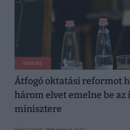
OKTATÁS
Átfogó oktatási reformot hi
három elvet emelne be az i
minisztere
PÉNZCENTRUM
2026. május 11. 14:37