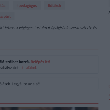
atás
#pedagógus
#diákok
za párt
t közre, a végleges tartalmat újságírónk szerkesztette és
áló szólhat hozzá.
Belépés itt!
zabályzatot
itt találod
.
ások. Legyél te az első!