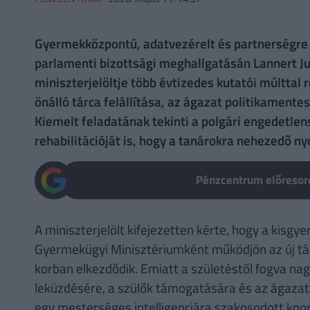
Gyermekközpontú, adatvezérelt és partnerségre é
parlamenti bizottsági meghallgatásán Lannert Ju
miniszterjelöltje több évtizedes kutatói múlttal r
önálló tárca felállítása, az ágazat politikamente
Kiemelt feladatának tekinti a polgári engedetle
rehabilitációját is, hogy a tanárokra nehezedő 
Pénzcentrum előresoro
A miniszterjelölt kifejezetten kérte, hogy a kisg
Gyermekügyi Minisztériumként működjön az új tár
korban elkezdődik. Emiatt a születéstől fogva nag
leküzdésére, a szülők támogatására és az ágaza
egy mesterséges intelligenciára szakosodott koord