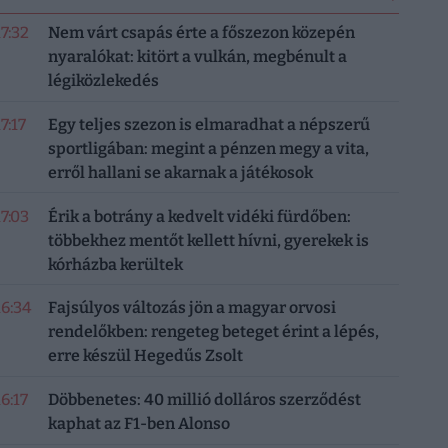
17:32
Nem várt csapás érte a főszezon közepén
nyaralókat: kitört a vulkán, megbénult a
légiközlekedés
7:17
Egy teljes szezon is elmaradhat a népszerű
sportligában: megint a pénzen megy a vita,
erről hallani se akarnak a játékosok
17:03
Érik a botrány a kedvelt vidéki fürdőben:
többekhez mentőt kellett hívni, gyerekek is
kórházba kerültek
16:34
Fajsúlyos változás jön a magyar orvosi
rendelőkben: rengeteg beteget érint a lépés,
erre készül Hegedűs Zsolt
16:17
Döbbenetes: 40 millió dolláros szerződést
kaphat az F1-ben Alonso