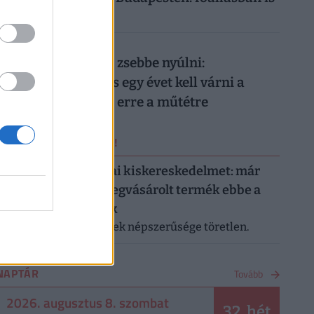
durván megéri
026. augusztus 8.
Nem elég mélyen a zsebbe nyúlni:
magánellátásban is egy évet kell várni a
magyar férfiaknak erre a műtétre
ERRŐL NE MARADJ LE!
Letarolták az európai kiskereskedelmet: már
minden második megvásárolt termék ebbe a
kategóriába tartozik
A saját márkás termékek népszerűsége töretlen.
NAPTÁR
Tovább
2026. augusztus 8. szombat
32. hét