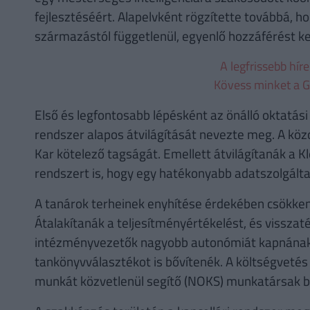
fejlesztéséért. Alapelvként rögzítette továbbá, 
származástól függetlenül, egyenlő hozzáférést kel
A legfrissebb hír
Kövess minket a G
Első és legfontosabb lépésként az önálló oktatási 
rendszer alapos átvilágítását nevezte meg. A 
Kar kötelező tagságát. Emellett átvilágítanák a K
rendszert is, hogy egy hatékonyabb adatszolgáltat
A tanárok terheinek enyhítése érdekében csökken
Átalakítanák a teljesítményértékelést, és vissza
intézményvezetők nagyobb autonómiát kapnának a
tankönyvválasztékot is bővítenék. A költségveté
munkát közvetlenül segítő (NOKS) munkatársak b