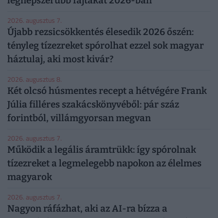
legnépszerűbb fajtákat 2026-ban
2026. augusztus 7.
Újabb rezsicsökkentés élesedik 2026 őszén:
tényleg tízezreket spórolhat ezzel sok magyar
háztulaj, aki most kivár?
2026. augusztus 8.
Két olcsó húsmentes recept a hétvégére Frank
Júlia filléres szakácskönyvéből: pár száz
forintból, villámgyorsan megvan
2026. augusztus 7.
Működik a legális áramtrükk: így spórolnak
tízezreket a legmelegebb napokon az élelmes
magyarok
2026. augusztus 7.
Nagyon ráfázhat, aki az AI-ra bízza a