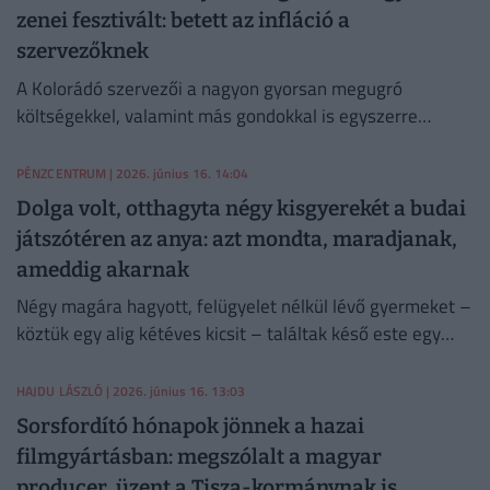
zenei fesztivált: betett az infláció a
szervezőknek
A Kolorádó szervezői a nagyon gyorsan megugró
költségekkel, valamint más gondokkal is egyszerre
indokolták, miért döntöttek az elhalasztás mellett.
PÉNZCENTRUM
| 2026. június 16. 14:04
Dolga volt, otthagyta négy kisgyerekét a budai
játszótéren az anya: azt mondta, maradjanak,
ameddig akarnak
Négy magára hagyott, felügyelet nélkül lévő gyermeket –
köztük egy alig kétéves kicsit – találtak késő este egy
újbudai játszótéren.
HAJDU LÁSZLÓ
| 2026. június 16. 13:03
Sorsfordító hónapok jönnek a hazai
filmgyártásban: megszólalt a magyar
producer, üzent a Tisza-kormánynak is