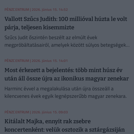
szerinte mennyire befolyásolja életét a pénz.
PÉNZCENTRUM
| 2026. június 15. 14:52
Vallott Szűcs Judith: 100 millióval húzta le volt
párja, teljesen kisemmizte
Szűcs Judit őszintén beszélt az elmúlt évek
megpróbáltatásairól, amelyek között súlyos betegségek
és egy rendkívül megterhelő párkapcsolat is szerepelt.
PÉNZCENTRUM
| 2026. június 15. 14:01
Most érkezett a bejelentés: több mint húsz év
után áll össze újra az ikonikus magyar zenekar
Harminc évvel a megalakulása után újra összeáll a
kilencvenes évek egyik legnépszerűbb magyar zenekara.
PÉNZCENTRUM
| 2026. június 15. 09:03
Kitálalt Majka, ennyit rak zsebre
koncertenként: velük osztozik a sztárgázsiján