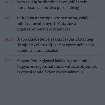
09:32
Nem sokáig örülhetünk az enyhülésnek:
hamarosan visszatér a pokoli hőség
09:03
Telitalálat az európai szuperlottón, valaki 11
milliárd forintot nyert! Mutatjuk a
giganyereményt érő számokat
08:32
Újabb kíméletlen éjszakai csapás rázta meg
Ukrajnát: Zelenszkij szerint egyre nehezebb
kivédeni a támadásokat
07:58
Magyar Péter: gigászi lakásprogram indul
Magyarországon, hatalmas változások jönnek
az orvosi rendelőkben és iskolákban is