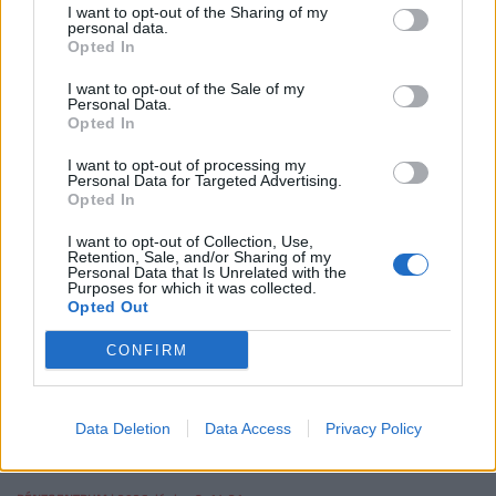
I want to opt-out of the Sharing of my
reklámmentesség havi 500 forintos felárért érhető el.
personal data.
Opted In
PÉNZCENTRUM
| 2026. június 9. 06:28
I want to opt-out of the Sale of my
ASAP Rocky Budapest 2026: jegyárak, helyszín,
Personal Data.
parkolás és minden fontos tudnivaló egy
Opted In
helyen
I want to opt-out of processing my
Personal Data for Targeted Advertising.
Hivatalosan is érkezik a 2026-os világturné, már elindult
Opted In
a jegyértékesítés.
I want to opt-out of Collection, Use,
Retention, Sale, and/or Sharing of my
Personal Data that Is Unrelated with the
PÉNZCENTRUM
| 2026. június 8. 15:30
Purposes for which it was collected.
Opted Out
Anyagi helyzetéről vallott a Tankcsapda
egykori gitárosa: vészesen fogy a pénze, mióta
CONFIRM
lelépett a zenekarból
Egy évvel a Tankcsapda elhagyása után saját zenekart
Data Deletion
Data Access
Privacy Policy
alapított Sidlovics Gábor, aki most minden energiáját új
projektjébe fekteti.