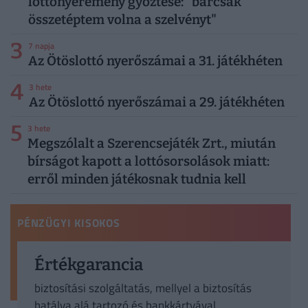
lottónyeremény győztese: "bárcsak
összetéptem volna a szelvényt"
3
7 napja
Az Ötöslottó nyerőszámai a 31. játékhéten
4
3 hete
Az Ötöslottó nyerőszámai a 29. játékhéten
5
3 hete
Megszólalt a Szerencsejáték Zrt., miután
bírságot kapott a lottósorsolások miatt:
erről minden játékosnak tudnia kell
PÉNZÜGYI KISOKOS
Értékgarancia
biztosítási szolgáltatás, mellyel a biztosítás
hatálya alá tartozó és bankkártyával