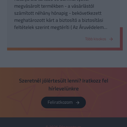
megvásárolt termékben - a vásárlástól
számított néhány hónapig - bekövetkezett
meghatározott kárt a biztosító a biztosítási
feltételek szerint megtéríti ( Az Áruvédelem
biztosítással szinonima fogalom)
Több kisokos
Szeretnél jólértesült lenni? Iratkozz fel
hírlevelünkre
Feliratkozom
© 2026 Pénzcentrum