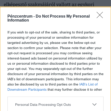
elképesztő szakmájáról vallott az egykori
magyar pornósztár
Pénzcentrum -
Do Not Process My Personal
Monique Covet fél éve él párkapcsolatban egy osztrák
Information
férfival, miközben szexuálterapeutaként dolgozik és
egészségügyi tanulmányokat folytat Bécsben.
If you wish to opt-out of the sale, sharing to third parties, or
processing of your personal or sensitive information for
PÉNZCENTRUM
| 2026. június 10. 21:10
targeted advertising by us, please use the below opt-out
A Skandináv lottó nyerőszámai a 24. héten,
section to confirm your selection. Please note that after your
2026-ban
opt-out request is processed you may continue seeing
interest-based ads based on personal information utilized by
Kihúzták a Skandináv lottó 2026/24. heti nyerőszámait.
us or personal information disclosed to third parties prior to
Mutatjuk, elvitték-e ezen a héten a főnyeremény.
your opt-out. You may separately opt-out of the further
disclosure of your personal information by third parties on the
IAB’s list of downstream participants. This information may
PÉNZCENTRUM
| 2026. június 10. 14:29
also be disclosed by us to third parties on the
IAB’s List of
Változtat a One: reklámok kerülnek az RTL+
Downstream Participants
that may further disclose it to other
third parties.
Premiumba, csak pluszpénzért lehet megúszni
A One Magyarország módosítja az RTL+ Premiumot:
Personal Data Processing Opt Outs
2026-tól reklámok jelennek meg az alapcsomagban,