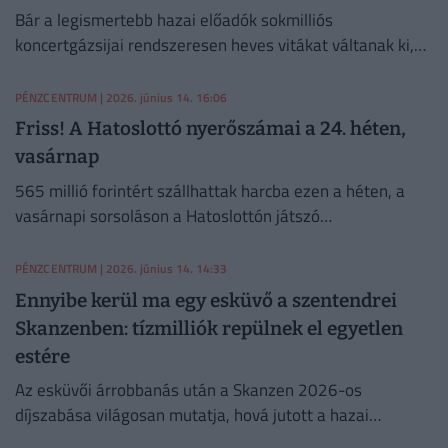
Bár a legismertebb hazai előadók sokmilliós
koncertgázsijai rendszeresen heves vitákat váltanak ki,
Majka szerint a nyilvánosságra kerülő összegek
megtévesztőek.
PÉNZCENTRUM
| 2026. június 14. 16:06
Friss! A Hatoslottó nyerőszámai a 24. héten,
vasárnap
565 millió forintért szállhattak harcba ezen a héten, a
vasárnapi sorsoláson a Hatoslottón játszó
szerencsevadászok. Lássuk, volt-e telitalálat!
PÉNZCENTRUM
| 2026. június 14. 14:33
Ennyibe kerül ma egy esküvő a szentendrei
Skanzenben: tízmilliók repülnek el egyetlen
estére
Az esküvői árrobbanás után a Skanzen 2026-os
díjszabása világosan mutatja, hová jutott a hazai
lagzipiac.