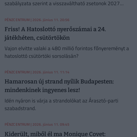
szabályzata szerint a visszaváltható zsetonok 2027
júniusában lejárnak, a fogyasztóknak nincs okuk az
aggodalomra.
PÉNZCENTRUM
| 2026. június 11. 20:56
Friss! A Hatoslottó nyerőszámai a 24.
játékhéten, csütörtökön
Vajon elvitte valaki a 480 millió forintos főnyereményt a
hatoslottó csütörtöki sorsolásán?
PÉNZCENTRUM
| 2026. június 11. 11:14
Hamarosan új strand nyílik Budapesten:
mindenkinek ingyenes lesz!
Idén nyáron is várja a strandolókat az Árasztó-parti
szabadstrand.
PÉNZCENTRUM
| 2026. június 11. 09:45
Kiderült, miből él ma Monique Covet: