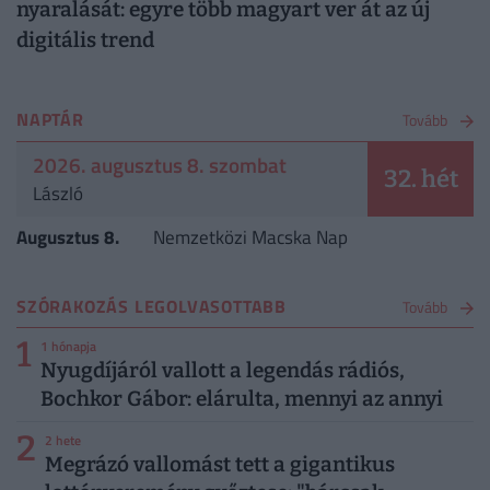
nyaralását: egyre több magyart ver át az új
digitális trend
NAPTÁR
Tovább
2026. augusztus 8. szombat
32. hét
László
Augusztus 8.
Nemzetközi Macska Nap
SZÓRAKOZÁS LEGOLVASOTTABB
Tovább
1
1 hónapja
Nyugdíjáról vallott a legendás rádiós,
Bochkor Gábor: elárulta, mennyi az annyi
2
2 hete
Megrázó vallomást tett a gigantikus