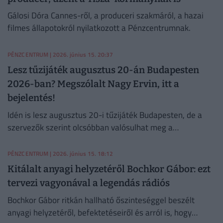
Gálosi Dóra Cannes-ről, a produceri szakmáról, a hazai
filmes állapotokról nyilatkozott a Pénzcentrumnak.
PÉNZCENTRUM
| 2026. június 15. 20:37
Lesz tűzijáték augusztus 20-án Budapesten
2026-ban? Megszólalt Nagy Ervin, itt a
bejelentés!
Idén is lesz augusztus 20-i tűzijáték Budapesten, de a
szervezők szerint olcsóbban valósulhat meg a
látványosság, mint az elmúlt években.
PÉNZCENTRUM
| 2026. június 15. 18:12
Kitálalt anyagi helyzetéről Bochkor Gábor: ezt
tervezi vagyonával a legendás rádiós
Bochkor Gábor ritkán hallható őszinteséggel beszélt
anyagi helyzetéről, befektetéseiről és arról is, hogy