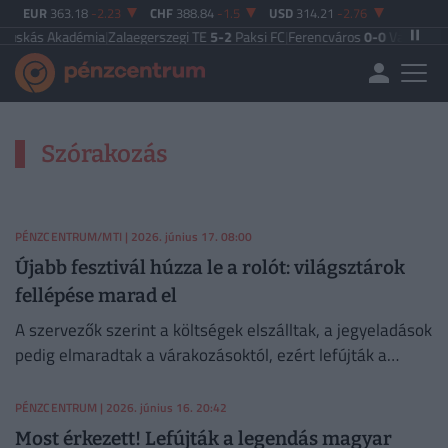
EUR
363.18
-2.23
CHF
388.84
-1.5
USD
314.21
-2.76
kás Akadémia
|
Zalaegerszegi TE
5-2
Paksi FC
|
Ferencváros
0-0
Vasas FC
|
Győ
Szórakozás
PÉNZCENTRUM/MTI
| 2026. június 17. 08:00
Újabb fesztivál húzza le a rolót: világsztárok
fellépése marad el
A szervezők szerint a költségek elszálltak, a jegyeladások
pedig elmaradtak a várakozásoktól, ezért lefújták a
fesztivált.
PÉNZCENTRUM
| 2026. június 16. 20:42
Most érkezett! Lefújták a legendás magyar