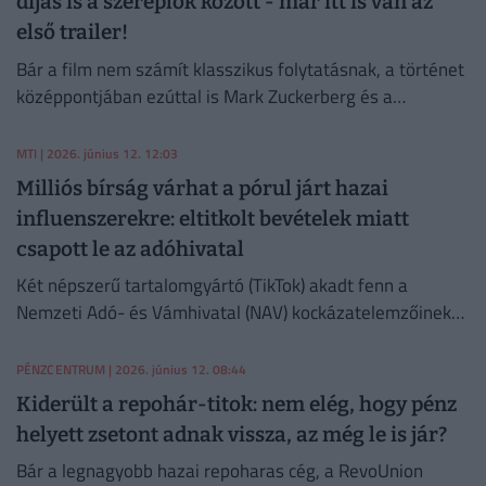
díjas is a szereplők között - már itt is van az
első trailer!
Bár a film nem számít klasszikus folytatásnak, a történet
középpontjában ezúttal is Mark Zuckerberg és a
Facebook áll.
MTI
| 2026. június 12. 12:03
Milliós bírság várhat a pórul járt hazai
influenszerekre: eltitkolt bevételek miatt
csapott le az adóhivatal
Két népszerű tartalomgyártó (TikTok) akadt fenn a
Nemzeti Adó- és Vámhivatal (NAV) kockázatelemzőinek
szűrőjén,
PÉNZCENTRUM
| 2026. június 12. 08:44
Kiderült a repohár-titok: nem elég, hogy pénz
helyett zsetont adnak vissza, az még le is jár?
Bár a legnagyobb hazai repoharas cég, a RevoUnion