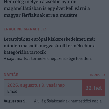
Nem elég mélyen a zsebbe nyúlni:
magánellátásban is egy évet kell várni a
magyar férfiaknak erre a műtétre
ERRŐL NE MARADJ LE!
Letarolták az európai kiskereskedelmet: már
minden második megvásárolt termék ebbe a
kategóriába tartozik
A saját márkás termékek népszerűsége töretlen.
NAPTÁR
Tovább
2026. augusztus 9. vasárnap
32. hét
Emőd
Augusztus 9.
A világ őslakosainak nemzetközi napja