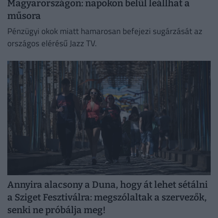
Magyarországon: napokon belül leállhat a
műsora
Pénzügyi okok miatt hamarosan befejezi sugárzását az
országos elérésű Jazz TV.
Annyira alacsony a Duna, hogy át lehet sétálni
a Sziget Fesztiválra: megszólaltak a szervezők,
senki ne próbálja meg!