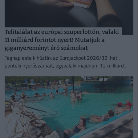
Telitalálat az európai szuperlottón, valaki
11 milliárd forintot nyert! Mutatjuk a
giganyereményt érő számokat
Tegnap este kihúzták az Eurojackpot 2026/32. heti,
pénteki nyerőszámait, egyvalaki majdnem 12 milliárd
forintot nyert!