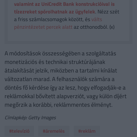
valamint az UniCredit Bank konstrukcióival is
tízezreket spórolhatnak az ügyfelek
. Nézz szét
a friss számlacsomagok között, és
válts
pénzintézetet percek alatt
az otthonodból. (x)
A módosítások összességében a szolgáltatás
monetizációs és technikai struktúrájának
átalakítását jelzik, miközben a tartalmi kínálat
változatlan marad. A felhasználók számára a
döntés fő kérdése így az lesz, hogy elfogadják-e a
reklámokkal bővített alapverziót, vagy külön díjért
megőrzik a korábbi, reklámmentes élményt.
Címlapkép: Getty Images
#televízió
#áremelés
#reklám