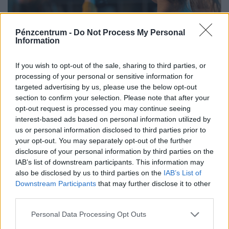
Pénzcentrum -
Do Not Process My Personal
Information
Rendkívüli bejelentés a Szigettől: így nézhetjük
If you wish to opt-out of the sale, sharing to third parties, or
otthonról, ingyen a magyar fellépők
processing of your personal or sensitive information for
targeted advertising by us, please use the below opt-out
koncertjeit
section to confirm your selection. Please note that after your
A magyar előadók koncertjeinek felvételét még a nyár
opt-out request is processed you may continue seeing
folyamán láthatják az M1 nézői, a fellépések korlátozott
interest-based ads based on personal information utilized by
us or personal information disclosed to third parties prior to
ideig a Médiaklikken is visszanézhetők lesznek.
your opt-out. You may separately opt-out of the further
disclosure of your personal information by third parties on the
IAB’s list of downstream participants. This information may
also be disclosed by us to third parties on the
IAB’s List of
Downstream Participants
that may further disclose it to other
third parties.
Personal Data Processing Opt Outs