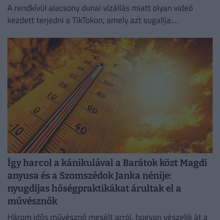
A rendkívül alacsony dunai vízállás miatt olyan videó
kezdett terjedni a TikTokon, amely azt sugallja:
gyakorlatilag gyalog is át lehet jutni a Hajógyári-szigetre.
Így harcol a kánikulával a Barátok közt Magdi
anyusa és a Szomszédok Janka nénije:
nyugdíjas hőségpraktikákat árultak el a
művésznők
Három idős művésznő mesélt arról, hogyan vészelik át a