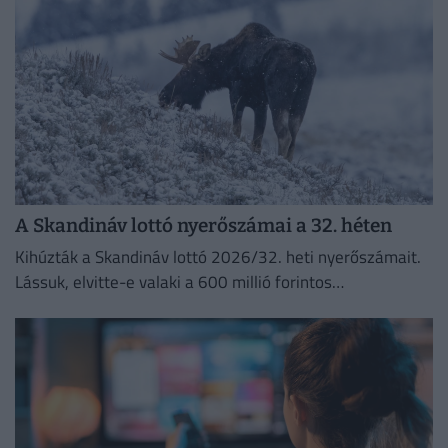
A Skandináv lottó nyerőszámai a 32. héten
Kihúzták a Skandináv lottó 2026/32. heti nyerőszámait.
Lássuk, elvitte-e valaki a 600 millió forintos
főnyereményt.