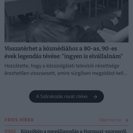
Visszatérhet a közmédiához a 80-as, 90-es
évek legendás tévése: "ingyen is elvállalnám"
Hozzátette, hogy a közszolgálati televízió nézettsége
érezhetően visszaesett, amire sürgősen megoldást kell
találni.
A Szórakozás rovat cikkei
FRISS HÍREK
Több friss hír
09:02
Küszöbön a megállapodás a Hormuzi-szorosról,