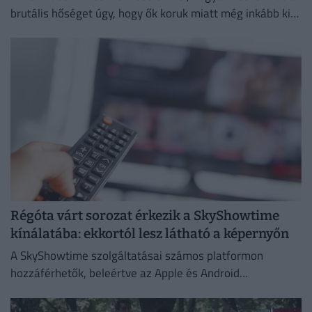
brutális hőséget úgy, hogy ők koruk miatt még inkább ki
vannak téve a brutális meleg hatásainak.
Régóta várt sorozat érkezik a SkyShowtime
kínálatába: ekkortól lesz látható a képernyőn
A SkyShowtime szolgáltatásai számos platformon
hozzáférhetők, beleértve az Apple és Android
okoseszközöket.