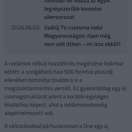
főhőssel tér vissza az egyik
legnépszerűbb konzolos
sikersorozat
2026.06.03.
Vadiúj TV-csatorna indul
Magyarországon: ilyen még
nem volt itthon – mi lesz ebből?
A reklámok nélküli hozzáférés megőrzése felárhoz
kötött: a szolgáltató havi 500 forintos pluszdíj
ellenében biztosítja továbbra is a
megszakításmentes verziót. Ez gyakorlatilag egy új
csomagstruktúrát jelent a korábbi egységes
kínálathoz képest, ahol a reklámmentesség
alapértelmezett volt.
A változásokkal párhuzamosan a One egy új