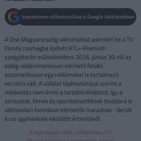
Pénzcentrum előresorolása a Google találatokban
A One Magyarország változtatást jelentett be a TV
Family csomagba épített RTL+ Premium
szolgáltatás működésében: 2026. június 30-tól az
eddig reklámmentesen elérhető felület
automatikusan egy reklámokat is tartalmazó
verzióra vált. A vállalat tájékoztatása szerint a
módosítás nem érinti a tartalmi kínálatot, így a
sorozatok, filmek és sportközvetítések továbbra is
változatlan formában elérhetők maradnak - derült
ki az ügyfeleknek kiküldött értesítővől.
A legfrissebb hírek, időrendben ITT!
Kövess minket a Google Hírek-ben is!