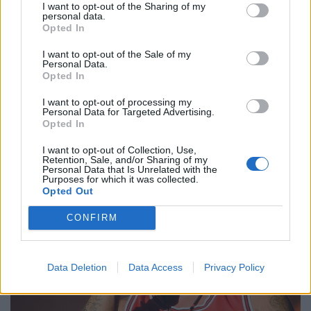
I want to opt-out of the Sharing of my
personal data.
Opted In
A kukában végezte a 400 milliós
I want to opt-out of the Sale of my
Personal Data.
lottófőnyeremény: hihetetlen hajsza indult a
Opted In
szelvényért
I want to opt-out of processing my
Egy dél-olaszországi lottójátékos véletlenül kidobta az
Personal Data for Targeted Advertising.
Opted In
egymillió eurót érő nyertes szelvényét, ám a
szemétszállítók kétnapos kutatás után megtalálták azt a
I want to opt-out of Collection, Use,
Retention, Sale, and/or Sharing of my
hulladékhegyben.
Personal Data that Is Unrelated with the
Purposes for which it was collected.
Opted Out
CONFIRM
Data Deletion
Data Access
Privacy Policy