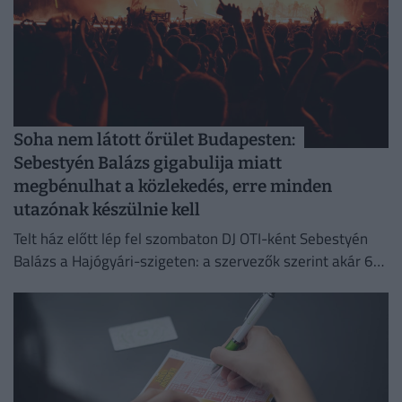
Soha nem látott őrület Budapesten:
Sebestyén Balázs gigabulija miatt
megbénulhat a közlekedés, erre minden
utazónak készülnie kell
Telt ház előtt lép fel szombaton DJ OTI-ként Sebestyén
Balázs a Hajógyári-szigeten: a szervezők szerint akár 65
ezer ember is érkezhet a rendezvényre.