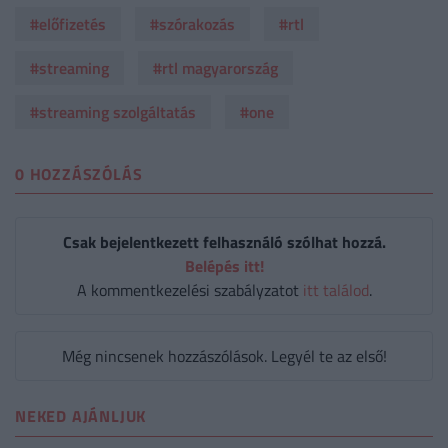
#előfizetés
#szórakozás
#rtl
#streaming
#rtl magyarország
#streaming szolgáltatás
#one
0 HOZZÁSZÓLÁS
Csak bejelentkezett felhasználó szólhat hozzá.
Belépés itt!
A kommentkezelési szabályzatot
itt találod
.
Még nincsenek hozzászólások. Legyél te az első!
NEKED AJÁNLJUK