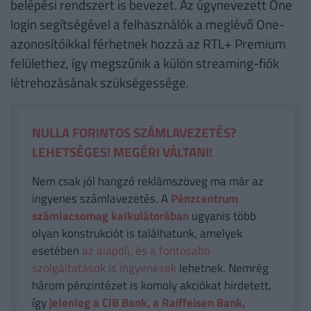
belépési rendszert is bevezet. Az úgynevezett One
login segítségével a felhasználók a meglévő One-
azonosítóikkal férhetnek hozzá az RTL+ Premium
felülethez, így megszűnik a külön streaming-fiók
létrehozásának szükségessége.
NULLA FORINTOS SZÁMLAVEZETÉS?
LEHETSÉGES! MEGÉRI VÁLTANI!
Nem csak jól hangzó reklámszöveg ma már az
ingyenes számlavezetés. A
Pénzcentrum
számlacsomag kalkulátorában
ugyanis több
olyan konstrukciót is találhatunk, amelyek
esetében
az alapdíj, és a fontosabb
szolgáltatások is ingyenesek
lehetnek. Nemrég
három pénzintézet is komoly akciókat hirdetett,
így
jelenleg a CIB Bank, a Raiffeisen Bank,