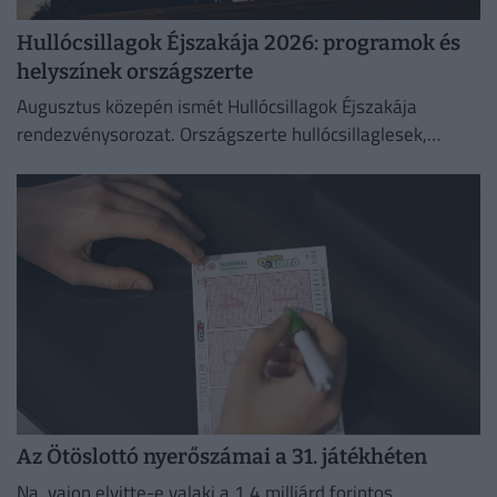
Hullócsillagok Éjszakája 2026: programok és
helyszínek országszerte
Augusztus közepén ismét Hullócsillagok Éjszakája
rendezvénysorozat. Országszerte hullócsillaglesek,
távcsöves bemutatók és különleges esti programok az
égbolt szerelmeseinek.
Az Ötöslottó nyerőszámai a 31. játékhéten
Na, vajon elvitte-e valaki a 1,4 milliárd forintos