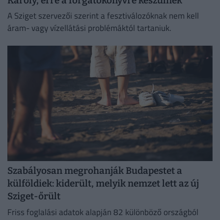
Károly, erre a forgatókönyvre készülnek
A Sziget szervezői szerint a fesztiválozóknak nem kell
áram- vagy vízellátási problémáktól tartaniuk.
Szabályosan megrohanják Budapestet a
külföldiek: kiderült, melyik nemzet lett az új
Sziget-őrült
Friss foglalási adatok alapján 82 különböző országból