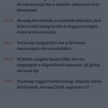
de Irán benyújtotta a számlát: elképesztő árat
követelnek
08:34
Ma még élvezhetjük az enyhébb időjárást: jövő
héten ismét hőség tarolja le Magyarországot,
esőre kevés a remény
08:15
Vasárnapi magyarfoci: ma is két hazai
összecsapás vár a szurkolókra
08:02
Működik a legális banki trükk: durván
megvágták a slágerhitelek kamatait, jól járhat,
aki most lép
07:45
Vasárnap reggeli túlélőcsomag: időjárás, hírek,
árfolyamok, névnap (2026. augusztus 9.)