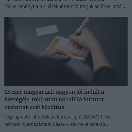
főnyereményt a 31. játékhéten? Mutatjuk az ötös lottó
nyerőszámait és a nyereményeket!
13 ezer magyarnak nagyon jól indult a
hétvégéje: több mint 64 millió forintot
osztottak szét közöttük
Tegnap este kihúzták az Eurojackpot 2026/31. heti,
pénteki nyerőszámait. Lássuk, elvitte-e valaki a
főnyereményt.