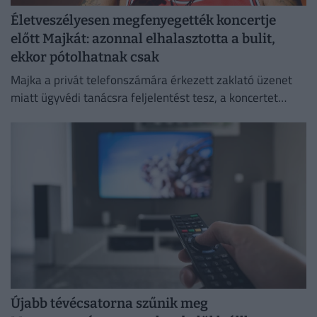
Életveszélyesen megfenyegették koncertje
előtt Majkát: azonnal elhalasztotta a bulit,
ekkor pótolhatnak csak
Majka a privát telefonszámára érkezett zaklató üzenet
miatt ügyvédi tanácsra feljelentést tesz, a koncertet
pedig csak a körülmények megnyugtató tisztázása után
pótolják.
Újabb tévécsatorna szűnik meg