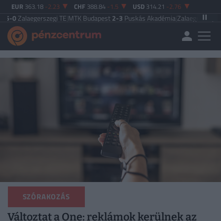
EUR
363.18
-2.23
CHF
388.84
-1.5
USD
314.21
-2.76
gerszegi TE
|
MTK Budapest
2-3
Puskás Akadémia
|
Zalaegerszegi TE
5-2
Paksi
SZÓRAKOZÁS
Változtat a One: reklámok kerülnek az