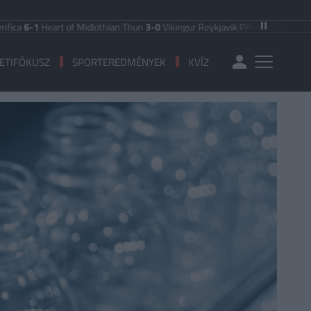
eart of Midlothian
|
Thun
3-0
Vikingur Reykjavik
|
PAOK Saloniki
0-1
Anderlec
ETIFÓKUSZ
SPORTEREDMÉNYEK
KVÍZ