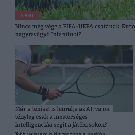
SPORT
Nincs még vége a FIFA-UEFA csatának: Euró
nagyravágyó Infantinot?
Már a teniszt is leuralja az AI: vajon
tényleg csak a mesterséges
intelligenciáa segít a játékosokon?
Több teniszező is kimondottan elutasító a