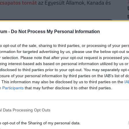
csapatos tornát
az Egyesült Államok, Kanada és
2
rum -
Do Not Process My Personal Information
2
to opt-out of the sale, sharing to third parties, or processing of your per
formation for targeted advertising by us, please use the below opt-out s
r selection. Please note that after your opt-out request is processed y
GÓLLÖVŐLISTA
eing interest-based ads based on personal information utilized by us or
disclosed to third parties prior to your opt-out. You may separately opt-
2
losure of your personal information by third parties on the IAB’s list of
m
# JÁTÉKOS
Gólok
. This information may also be disclosed by us to third parties on the
IA
0
Participants
that may further disclose it to other third parties.
Teljes lista
0
2
0
l Data Processing Opt Outs
0
o opt-out of the Sharing of my personal data.