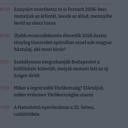
06:33
Ennyiért vezethetsz te is Ferrarit 2026-ban:
mutatjuk az árlistát, leesik az állad, mennyibe
kerül az olasz luxus
05:06
Újabb rezsicsökkentés élesedik 2026 őszén:
tényleg tízezreket spórolhat ezzel sok magyar
háztulaj, aki most kivár?
22:01
Szabályosan megrohanják Budapestet a
külföldiek: kiderült, melyik nemzet lett az új
Sziget-őrült
21:30
Mikor a legolcsóbb Törökország? Eláruljuk,
mikor érdemes Törökországba utazni
21:00
A Hatoslottó nyerőszámai a 32. héten,
csütörtökön