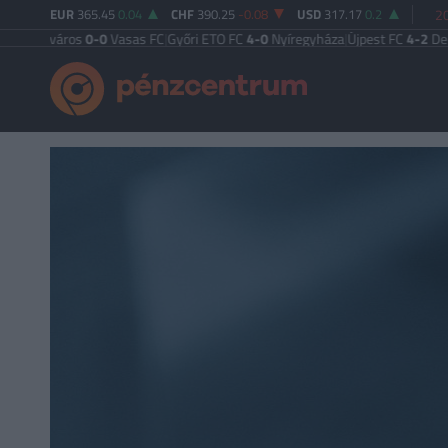
EUR
365.45
0.04
CHF
390.25
-0.08
USD
317.17
0.2
20
áros
0-0
Vasas FC
|
Győri ETO FC
4-0
Nyíregyháza
|
Újpest FC
4-2
Debreceni VS