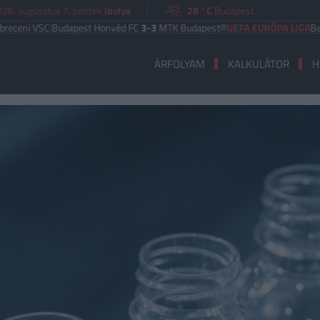
26. augusztus 7. péntek
Ibolya
28 °C
Budapest
C
|
Budapest Honvéd FC
3-3
MTK Budapest
UEFA EURÓPA LIGA
Benfica
6-1
H
ÁRFOLYAM
KALKULÁTOR
H