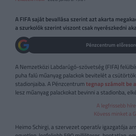
A FIFA saját bevallása szerint azt akarta megaka
a szurkolók szerint viszont csak nyerészkedni aka
Pénzcentrum előresoro
A Nemzetközi Labdarúgó-szövetség (FIFA) felülbír
puha falú műanyag palackok bevitelét a csütörtök
stadionjaiba. A Pénzcentrum
tegnap számolt be a
lesz műanyag palackokat bevinni a stadionba, elk
A legfrissebb hír
Kövess minket a G
Heimo Schirgi, a szervezet operatív igazgatója arr
egyetlen, legfeljebb 590 milliliteres, bontatlan,