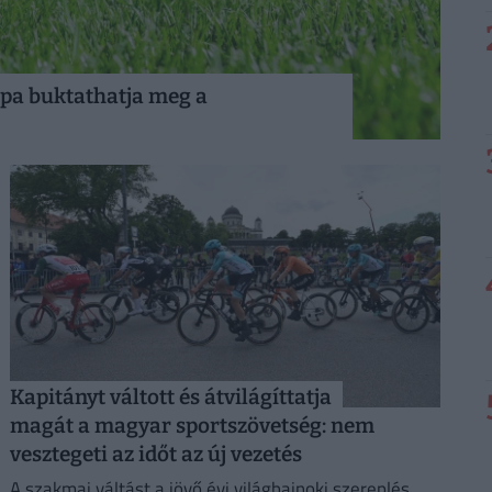
pa buktathatja meg a
Kapitányt váltott és átvilágíttatja
magát a magyar sportszövetség: nem
vesztegeti az időt az új vezetés
A szakmai váltást a jövő évi világbajnoki szereplés,