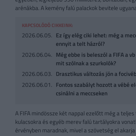
arénákba. A kemény falú palackok bevitele ugyanak
KAPCSOLÓDÓ CIKKEINK:
2026.06.05.
Ez így elég ciki lehet: még a me
ennyit a telt házról?
2026.06.04.
Még ebbe is beleszól a FIFA a vb
mit szólnak a szurkolók?
2026.06.03.
Drasztikus változás jön a focivé
2026.06.01.
Fontos szabályt hozott a vébé elő
csinálni a meccseken
A FIFA mindössze két nappal ezelőtt még a teljes 
kulacsokra és egyéb merev falú tartályokra vonat
érvényben maradnak, mivel a szövetség el akarja 