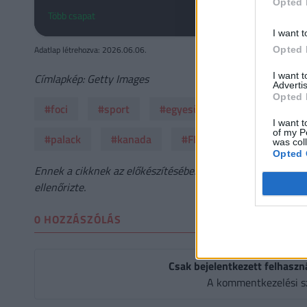
Opted 
Több csapat
I want t
Adatlap létrehozva: 2026.06.06.
Opted 
I want 
Címlapkép: Getty Images
Advertis
Opted 
#foci
#sport
#egyesült államok
#stadi
I want t
of my P
#palack
#kanada
#FIFA
#vb 2026
was col
Opted 
Ennek a cikknek az előkészítésében AI-asszisztens működöt
ellenőrizte.
0 HOZZÁSZÓLÁS
Csak bejelentkezett felhaszn
A kommentkezelési s