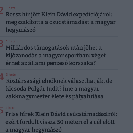
2
3 hete
Rossz hír jött Klein Dávid expedíciójáról:
megszakította a csúcstámadást a magyar
hegymászó
3
1 hete
Milliárdos támogatások után jöhet a
kijózanodás a magyar sportban: véget
érhet az állami pénzeső korszaka?
4
3 hete
Köztársasági elnöknek választhatják, de
kicsoda Polgár Judit? Íme a magyar
sakknagymester élete és pályafutása
5
2 hete
Friss hírek Klein Dávid csúcstámadásáról:
ezért fordult vissza 50 méterrel a cél előtt
a magyar hegymászó