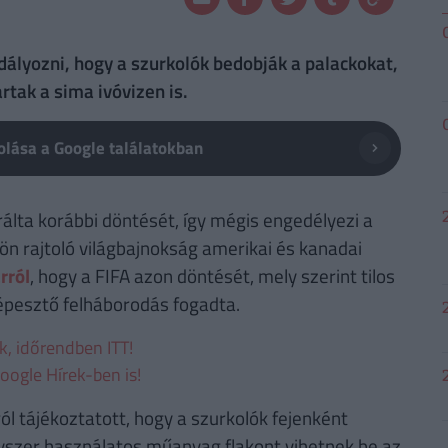
dályozni, hogy a szurkolók bedobják a palackokat,
rtak a sima ivóvizen is.
lása a Google találatokban
álta korábbi döntését, így mégis engedélyezi a
ön rajtoló világbajnokság amerikai és kanadai
rról
, hogy a FIFA azon döntését, mely szerint tilos
épesztő felháborodás fogadta.
ek, időrendben ITT!
oogle Hírek-ben is!
ól tájékoztatott, hogy a szurkolók fejenként
 egyszer használatos műanyag flakont vihetnek be az