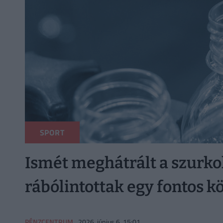
SPORT
Ismét meghátrált a szurkol
rábólintottak egy fontos k
PÉNZCENTRUM
2026. június 6. 15:01