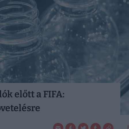
ók előtt a FIFA:
övetelésre