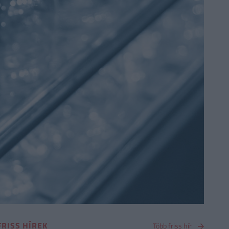
FRISS HÍREK
Több friss hír