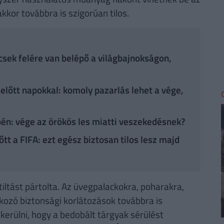
kor továbbra is szigorúan tilos.
ccsek felére van belépő a világbajnokságon,
 előtt napokkal: komoly pazarlás lehet a vége,
bén: vége az örökös les miatti veszekedésnek?
tt a FIFA: ezt egész biztosan tilos lesz majd
tiltást pártolta. Az üvegpalackokra, poharakra,
kozó biztonsági korlátozások továbbra is
kerülni, hogy a bedobált tárgyak sérülést