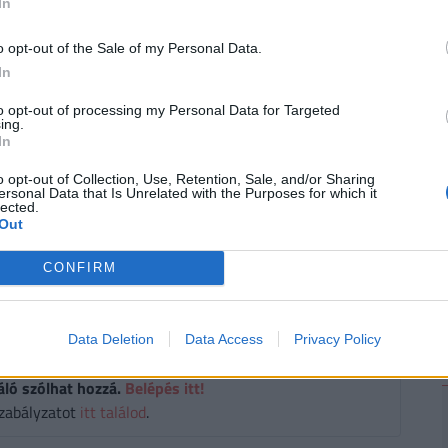
In
2
o opt-out of the Sale of my Personal Data.
In
to opt-out of processing my Personal Data for Targeted
ing.
In
on
#műanyag
#világbajnokság
o opt-out of Collection, Use, Retention, Sale, and/or Sharing
ersonal Data that Is Unrelated with the Purposes for which it
#szurkolók
lected.
Out
t közre, a végleges tartalmat újságírónk szerkesztette és
CONFIRM
Data Deletion
Data Access
Privacy Policy
áló szólhat hozzá.
Belépés itt!
zabályzatot
itt találod
.