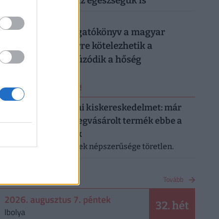
könnyen rámehet az egészségük is
026. augusztus 6.
Készül a válságforgatókönyv a magyar
munkahelyeken: erre kötelezhetik a
dolgozókat, ha elhúzódik a hőség
ERRŐL NE MARADJ LE!
Letarolták az európai kiskereskedelmet: már
minden második megvásárolt termék ebbe a
kategóriába tartozik
A saját márkás termékek népszerűsége töretlen.
NAPTÁR
Tovább
2026. augusztus 7. péntek
32. hét
Ibolya