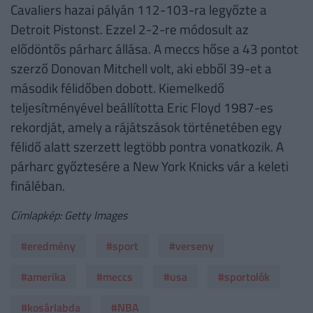
Cavaliers hazai pályán 112-103-ra legyőzte a
Detroit Pistonst. Ezzel 2-2-re módosult az
elődöntős párharc állása. A meccs hőse a 43 pontot
szerző Donovan Mitchell volt, aki ebből 39-et a
második félidőben dobott. Kiemelkedő
teljesítményével beállította Eric Floyd 1987-es
rekordját, amely a rájátszások történetében egy
félidő alatt szerzett legtöbb pontra vonatkozik. A
párharc győztesére a New York Knicks vár a keleti
fináléban.
Címlapkép: Getty Images
#eredmény
#sport
#verseny
#amerika
#meccs
#usa
#sportolók
#kosárlabda
#NBA