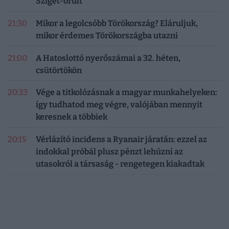
Sziget-őrült
21:30
Mikor a legolcsóbb Törökország? Eláruljuk,
mikor érdemes Törökországba utazni
21:00
A Hatoslottó nyerőszámai a 32. héten,
csütörtökön
20:33
Vége a titkolózásnak a magyar munkahelyeken:
így tudhatod meg végre, valójában mennyit
keresnek a többiek
20:15
Vérlázító incidens a Ryanair járatán: ezzel az
indokkal próbál plusz pénzt lehúzni az
utasokról a társaság - rengetegen kiakadtak