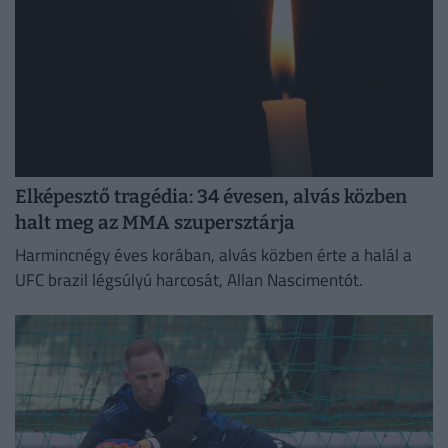
Elképesztő tragédia: 34 évesen, alvás közben
halt meg az MMA szupersztárja
Harmincnégy éves korában, alvás közben érte a halál a
UFC brazil légsúlyú harcosát, Allan Nascimentót.