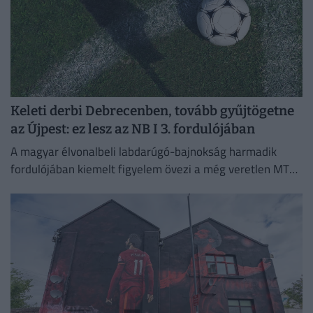
Keleti derbi Debrecenben, tovább gyűjtögetne
az Újpest: ez lesz az NB I 3. fordulójában
A magyar élvonalbeli labdarúgó-bajnokság harmadik
fordulójában kiemelt figyelem övezi a még veretlen MTK
meccsét, emellett Kisvárdán az Újpest is pályára lép.