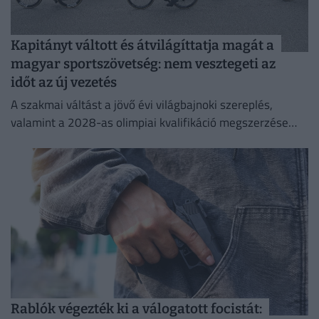
Kapitányt váltott és átvilágíttatja magát a
magyar sportszövetség: nem vesztegeti az
időt az új vezetés
A szakmai váltást a jövő évi világbajnoki szereplés,
valamint a 2028-as olimpiai kvalifikáció megszerzése
indokolja, miután a korábbi szakvezető, Dér Zsolt mindkét
posztjáról távozott.
Rablók végezték ki a válogatott focistát: