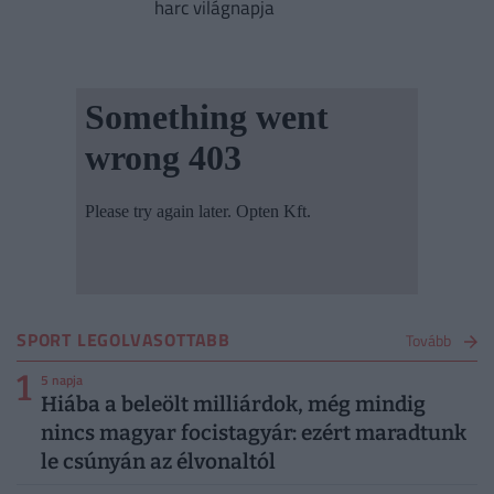
harc világnapja
SPORT LEGOLVASOTTABB
Tovább
1
5 napja
Hiába a beleölt milliárdok, még mindig
nincs magyar focistagyár: ezért maradtunk
le csúnyán az élvonaltól