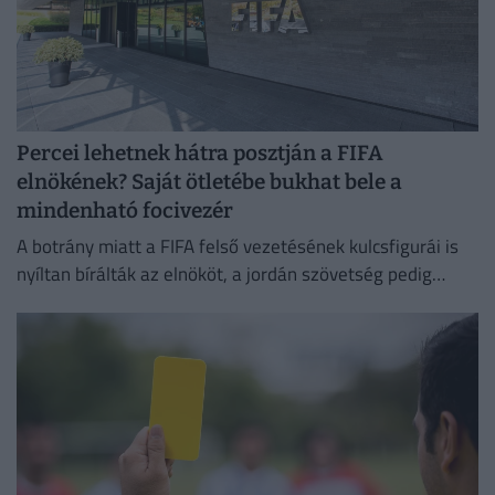
Percei lehetnek hátra posztján a FIFA
elnökének? Saját ötletébe bukhat bele a
mindenható focivezér
A botrány miatt a FIFA felső vezetésének kulcsfigurái is
nyíltan bírálták az elnököt, a jordán szövetség pedig
egyenesen zsarolással vádolja a nemzetközi szervezetet.