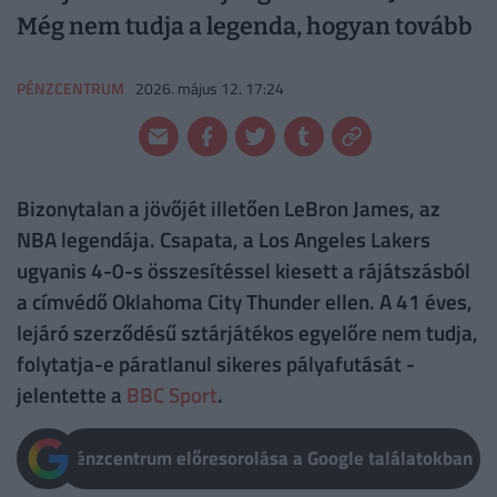
Még nem tudja a legenda, hogyan tovább
PÉNZCENTRUM
2026. május 12. 17:24
Bizonytalan a jövőjét illetően LeBron James, az
NBA legendája. Csapata, a Los Angeles Lakers
ugyanis 4-0-s összesítéssel kiesett a rájátszásból
a címvédő Oklahoma City Thunder ellen. A 41 éves,
lejáró szerződésű sztárjátékos egyelőre nem tudja,
folytatja-e páratlanul sikeres pályafutását -
jelentette a
BBC Sport
.
Pénzcentrum előresorolása a Google találatokban