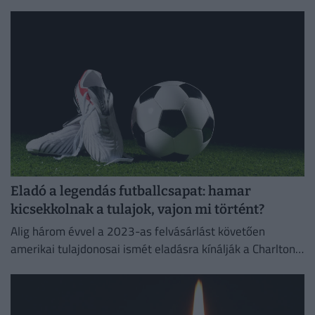
kertjében a Freedom-gálát, ez derült ki az anyavállalat...
Eladó a legendás futballcsapat: hamar
kicsekkolnak a tulajok, vajon mi történt?
Alig három évvel a 2023-as felvásárlást követően
amerikai tulajdonosai ismét eladásra kínálják a Charlton
Athletic labdarúgócsapatát.