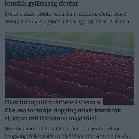
brutális gyilkosság történt
Brutális utcai rablótámadásban vesztette életét David
Owori, a 27 éves ugandai labdarúgó, aki az SC Villa és a
nemzeti válogatott meghatározó játékosa volt.
Húsz hónap után térhetett vissza a
Chelsea focistája: dopping miatt kaszálták
el, vajon mit láthatunk majd tőle?
Húsz hónapos eltiltását követően, a Juventus elleni
hongkongi felkészülési mérkőzésen tért vissza a pályára