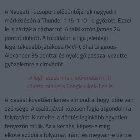
A Nyugati Főcsoport elődöntőjének negyedik
mérkőzésén a Thunder 115-110-re győzött. Ezzel
le is zárták a párharcot. A találkozón James 24
pontot dobott. A túloldalon a liga jelenlegi
legértékesebb játékosa (MVP), Shai Gilgeous-
Alexander 35 ponttal és nyolc gólpasszal vezette
győzelemre a címvédőt.
A legfrissebb hírek, időrendben ITT!
Kövess minket a Google Hírek-ben is!
A kiesést követően James elmondta, hogy időre van
szüksége. A családjával közösen fogja átgondolni a
folytatást. Kiemelte, a döntés leginkább egyetlen
tényezőn múlik. Az a kérdés, képes-e még
elköteleződni a folyamat iránt, és megvan-e benne