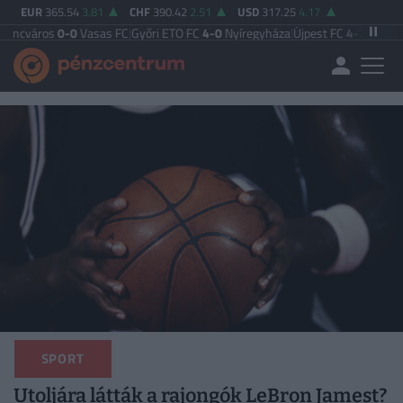
EUR
365.54
3.81
CHF
390.42
2.51
USD
317.25
4.17
0-0
Vasas FC
|
Győri ETO FC
4-0
Nyíregyháza
|
Újpest FC
4-2
Debreceni VSC
|
Bu
SPORT
Utoljára látták a rajongók LeBron Jamest?