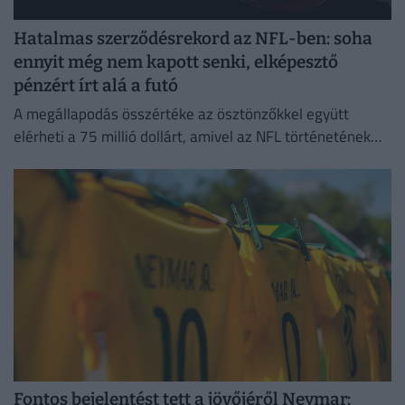
Hatalmas szerződésrekord az NFL-ben: soha
ennyit még nem kapott senki, elképesztő
pénzért írt alá a futó
A megállapodás összértéke az ösztönzőkkel együtt
elérheti a 75 millió dollárt, amivel az NFL történetének
legmagasabb garantált összegét biztosítja egy futó
számára.
Fontos bejelentést tett a jövőjéről Neymar: