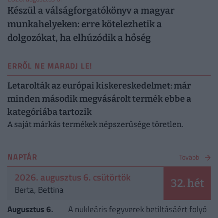
Készül a válságforgatókönyv a magyar
munkahelyeken: erre kötelezhetik a
dolgozókat, ha elhúzódik a hőség
ERRŐL NE MARADJ LE!
Letarolták az európai kiskereskedelmet: már
minden második megvásárolt termék ebbe a
kategóriába tartozik
A saját márkás termékek népszerűsége töretlen.
NAPTÁR
Tovább
2026. augusztus 6. csütörtök
32. hét
Berta, Bettina
Augusztus 6.
A nukleáris fegyverek betiltásáért folyó