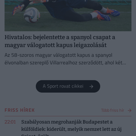
Hivatalos: bejelentette a spanyol csapat a
magyar válogatott kapus leigazolását
Az 58-szoros magyar válogatott kapus a spanyol
élvonalban szereplő Villarrealhoz szerződött, ahol két
évre írt alá.
A Sport rovat cikkei
FRISS HÍREK
Több friss hír
22:01
Szabályosan megrohanják Budapestet a
külföldiek: kiderült, melyik nemzet lett az új