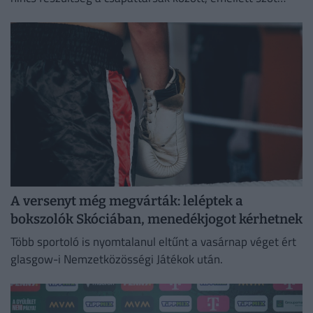
ejtett a megüresedett csapatkapitány-helyettesi
tisztségről is.
A versenyt még megvárták: leléptek a
bokszolók Skóciában, menedékjogot kérhetnek
Több sportoló is nyomtalanul eltűnt a vasárnap véget ért
glasgow-i Nemzetközösségi Játékok után.