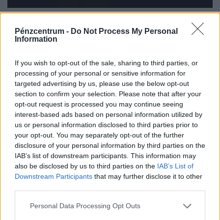
Elhunyt Melis Zoltán olimpiai ezüstérmes
evezős, korábbi szövetségi kapitány
Pénzcentrum -
Do Not Process My Personal
Information
Hetvennyolc éves korában elhunyt Melis Zoltán olimpiai
ezüstérmes evezős, aki két ciklusban közel húsz éven
If you wish to opt-out of the sale, sharing to third parties, or
keresztül volt szövetségi kapitány.
processing of your personal or sensitive information for
targeted advertising by us, please use the below opt-out
section to confirm your selection. Please note that after your
opt-out request is processed you may continue seeing
interest-based ads based on personal information utilized by
us or personal information disclosed to third parties prior to
your opt-out. You may separately opt-out of the further
disclosure of your personal information by third parties on the
IAB’s list of downstream participants. This information may
also be disclosed by us to third parties on the
IAB’s List of
Downstream Participants
that may further disclose it to other
third parties.
Komoly fogás a PL-címvédő Arsenalnál: 75
Personal Data Processing Opt Outs
millióért vettek brazil középpályást, nem is