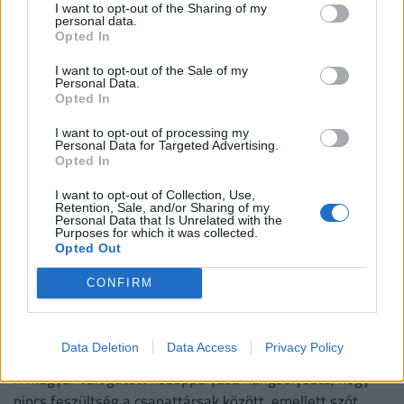
I want to opt-out of the Sharing of my
akárkit
personal data.
Opted In
Bruno Guimarães 75 millió fontért az Arsenalhoz, a brazil
középpályás már el is hagyta csapata spanyolországi
I want to opt-out of the Sale of my
edzőtáborát, hogy Londonban orvosi vizsgálaton vegyen
Personal Data.
Opted In
részt.
I want to opt-out of processing my
Personal Data for Targeted Advertising.
Opted In
I want to opt-out of Collection, Use,
Retention, Sale, and/or Sharing of my
Personal Data that Is Unrelated with the
Purposes for which it was collected.
Opted Out
CONFIRM
Nyugtatja a kedélyeket Szoboszlai Dominik:
tényleg belharc tört ki a Liverpoolnál?
Data Deletion
Data Access
Privacy Policy
A magyar válogatott középpályása hangsúlyozta, hogy
nincs feszültség a csapattársak között, emellett szót