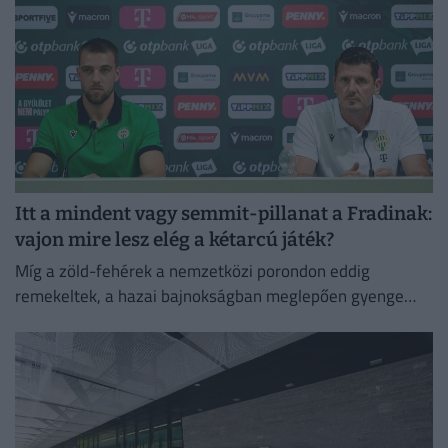
Itt a mindent vagy semmit-pillanat a Fradinak:
vajon mire lesz elég a kétarcú játék?
Míg a zöld-fehérek a nemzetközi porondon eddig
remekeltek, a hazai bajnokságban meglepően gyenge
rajtot vettek. A párharc tétje a Trabzonspor elleni
rájátszásba jutás.