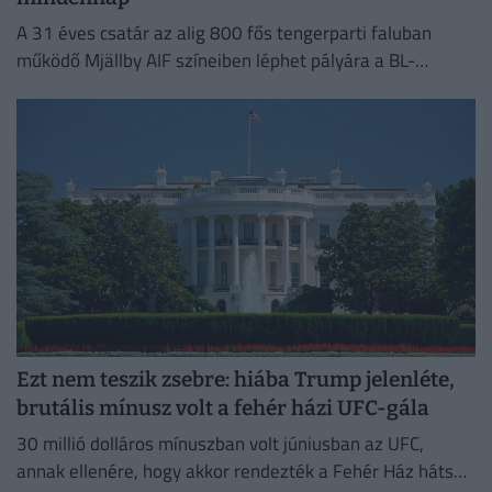
A 31 éves csatár az alig 800 fős tengerparti faluban
működő Mjällby AIF színeiben léphet pályára a BL-
selejtezőben.
Ezt nem teszik zsebre: hiába Trump jelenléte,
brutális mínusz volt a fehér házi UFC-gála
30 millió dolláros mínuszban volt júniusban az UFC,
annak ellenére, hogy akkor rendezték a Fehér Ház hátsó