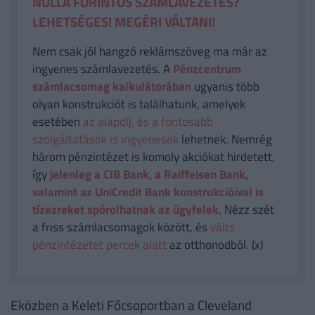
NULLA FORINTOS SZÁMLAVEZETÉS?
LEHETSÉGES! MEGÉRI VÁLTANI!
Nem csak jól hangzó reklámszöveg ma már az
ingyenes számlavezetés. A
Pénzcentrum
számlacsomag kalkulátorában
ugyanis több
olyan konstrukciót is találhatunk, amelyek
esetében
az alapdíj, és a fontosabb
szolgáltatások is ingyenesek
lehetnek. Nemrég
három pénzintézet is komoly akciókat hirdetett,
így
jelenleg a CIB Bank, a Raiffeisen Bank,
valamint az UniCredit Bank konstrukcióival is
tízezreket spórolhatnak az ügyfelek
. Nézz szét
a friss számlacsomagok között, és
válts
pénzintézetet percek alatt
az otthonodból. (x)
Eközben a Keleti Főcsoportban a Cleveland