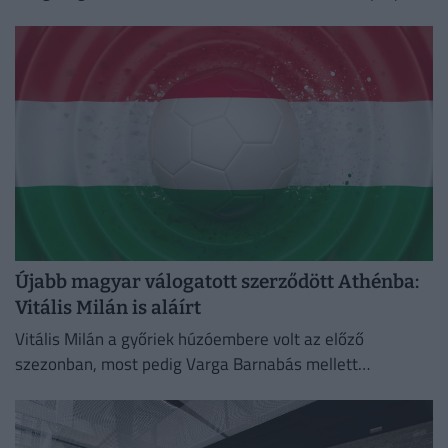
a Chelsea ukrán támadója, Mihajlo Mudrik.
Újabb magyar válogatott szerződött Athénba:
Vitális Milán is aláírt
Vitális Milán a győriek húzóembere volt az előző
szezonban, most pedig Varga Barnabás mellett
bizonyíthat Görögországban.