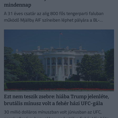
mindennap
A 31 éves csatár az alig 800 fős tengerparti faluban
működő Mjällby AIF színeiben léphet pályára a BL-
selejtezőben.
Ezt nem teszik zsebre: hiába Trump jelenléte,
brutális mínusz volt a fehér házi UFC-gála
30 millió dolláros mínuszban volt júniusban az UFC,