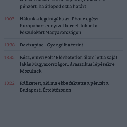
pénzért, ha átléped ezt a határt
19:03
Nálunk a legdrágább az iPhone egész
Európában: ennyivel kérnek többet a
készülékért Magyarországon
18:38
Devizapiac - Gyengült a forint
18:32
Kész, ennyi volt? Elérhetetlen álom lett a saját
lakás Magyarországon, drasztikus lépésekre
készülnek
18:22
Ráfizetett, aki ma ebbe fektette a pénzét a
Budapesti Értéktőzsdén