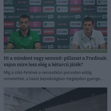
Itt a mindent vagy semmit-pillanat a Fradinak:
vajon mire lesz elég a kétarcú játék?
Míg a zöld-fehérek a nemzetközi porondon eddig
remekeltek, a hazai bajnokságban meglepően gyenge
rajtot vettek. A párharc tétje a Trabzonspor elleni
rájátszásba jutás.