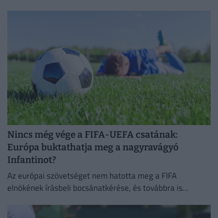
megerősítette a támogatását.
Nincs még vége a FIFA-UEFA csatának:
Európa buktathatja meg a nagyravágyó
Infantinot?
Az európai szövetséget nem hatotta meg a FIFA
elnökének írásbeli bocsánatkérése, és továbbra is
Infantino leváltására törekszik