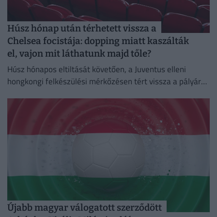
Húsz hónap után térhetett vissza a
Chelsea focistája: dopping miatt kaszálták
el, vajon mit láthatunk majd tőle?
Húsz hónapos eltiltását követően, a Juventus elleni
hongkongi felkészülési mérkőzésen tért vissza a pályára
a Chelsea ukrán támadója, Mihajlo Mudrik.
Újabb magyar válogatott szerződött