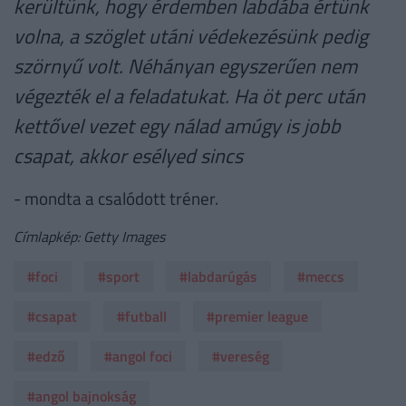
kerültünk, hogy érdemben labdába értünk
volna, a szöglet utáni védekezésünk pedig
szörnyű volt. Néhányan egyszerűen nem
végezték el a feladatukat. Ha öt perc után
kettővel vezet egy nálad amúgy is jobb
csapat, akkor esélyed sincs
- mondta a csalódott tréner.
Címlapkép: Getty Images
#foci
#sport
#labdarúgás
#meccs
#csapat
#futball
#premier league
#edző
#angol foci
#vereség
#angol bajnokság