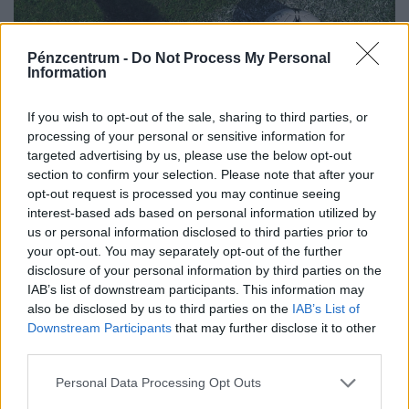
Pénzcentrum -
Do Not Process My Personal
Information
If you wish to opt-out of the sale, sharing to third parties, or
processing of your personal or sensitive information for
targeted advertising by us, please use the below opt-out
Keleti derbi Debrecenben, tovább gyűjtögetne
section to confirm your selection. Please note that after your
az Újpest: ez lesz az NB I 3. fordulójában
opt-out request is processed you may continue seeing
interest-based ads based on personal information utilized by
A magyar élvonalbeli labdarúgó-bajnokság harmadik
us or personal information disclosed to third parties prior to
fordulójában kiemelt figyelem övezi a még veretlen MTK
your opt-out. You may separately opt-out of the further
meccsét, emellett Kisvárdán az Újpest is pályára lép.
disclosure of your personal information by third parties on the
IAB’s list of downstream participants. This information may
also be disclosed by us to third parties on the
IAB’s List of
Downstream Participants
that may further disclose it to other
third parties.
Personal Data Processing Opt Outs