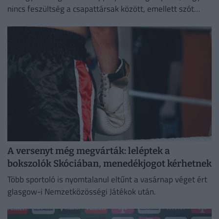
nincs feszültség a csapattársak között, emellett szót
ejtett a megüresedett csapatkapitány-helyettesi
tisztségről is.
A versenyt még megvárták: leléptek a
bokszolók Skóciában, menedékjogot kérhetnek
Több sportoló is nyomtalanul eltűnt a vasárnap véget ért
glasgow-i Nemzetközösségi Játékok után.