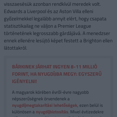
visszaesésük azonban rendkívül meredek volt.
Edwards a Liverpool és az Aston Villa elleni
győzelmekkel legalább annyit elért, hogy csapata
statisztikailag ne váljon a Premier League
történetének legrosszabb gárdájává. A menedzser
ennek ellenére lesújtó képet festett a Brighton ellen
látottakról.
BÁRKINEK JÁRHAT INGYEN 8-11 MILLIÓ
FORINT, HA NYUGDÍJBA MEGY: EGYSZERŰ
IGÉNYELNI!
A magyarok körében évről-évre nagyobb
népszerűségnek örvendenek a
nyugdíjmegtakarítási lehetőségek
, ezen belül is
különösen a
nyugdíjbiztosítás
. Mivel évtizedekre