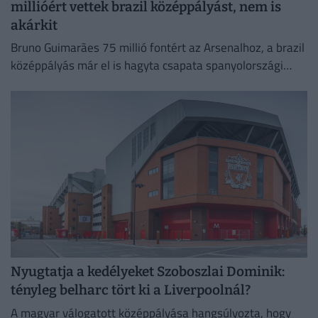
millióért vettek brazil középpályást, nem is
akárkit
Bruno Guimarães 75 millió fontért az Arsenalhoz, a brazil
középpályás már el is hagyta csapata spanyolországi
edzőtáborát, hogy Londonban orvosi vizsgálaton vegyen
részt.
Nyugtatja a kedélyeket Szoboszlai Dominik:
tényleg belharc tört ki a Liverpoolnál?
A magyar válogatott középpályása hangsúlyozta, hogy