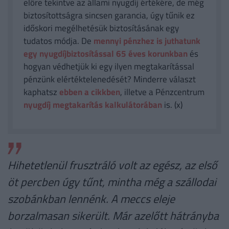
előre tekintve az állami nyugdíj értékére, de még
biztosítottságra sincsen garancia, úgy tűnik ez
időskori megélhetésük biztosításának egy
tudatos módja. De
mennyi pénzhez is juthatunk
egy nyugdíjbiztosítással 65 éves korunkban
és
hogyan védhetjük ki egy ilyen megtakarítással
pénzünk elértéktelenedését? Minderre választ
kaphatsz
ebben a cikkben
, illetve a Pénzcentrum
nyugdíj megtakarítás kalkulátorában
is. (x)
Hihetetlenül frusztráló volt az egész, az első
öt percben úgy tűnt, mintha még a szállodai
szobánkban lennénk. A meccs eleje
borzalmasan sikerült. Már azelőtt hátrányba