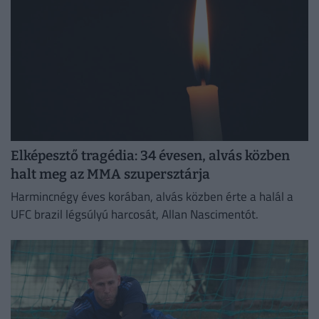
Elképesztő tragédia: 34 évesen, alvás közben
halt meg az MMA szupersztárja
Harmincnégy éves korában, alvás közben érte a halál a
UFC brazil légsúlyú harcosát, Allan Nascimentót.