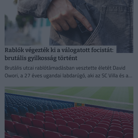
Rablók végezték ki a válogatott focistát:
brutális gyilkosság történt
Brutális utcai rablótámadásban vesztette életét David
Owori, a 27 éves ugandai labdarúgó, aki az SC Villa és a
nemzeti válogatott meghatározó játékosa volt.