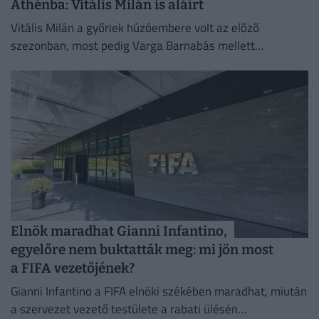
Athénba: Vitális Milán is aláírt
Vitális Milán a győriek húzóembere volt az előző
szezonban, most pedig Varga Barnabás mellett
bizonyíthat Görögországban.
Elnök maradhat Gianni Infantino,
egyelőre nem buktatták meg: mi jön most
a FIFA vezetőjének?
Gianni Infantino a FIFA elnöki székében maradhat, miután
a szervezet vezető testülete a rabati ülésén