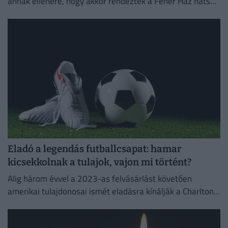
annak ellenére, hogy akkor rendezték a Fehér Ház hátsó
kertjében a Freedom-gálát, ez derült ki az anyavállalat...
Eladó a legendás futballcsapat: hamar
kicsekkolnak a tulajok, vajon mi történt?
Alig három évvel a 2023-as felvásárlást követően
amerikai tulajdonosai ismét eladásra kínálják a Charlton
Athletic labdarúgócsapatát.