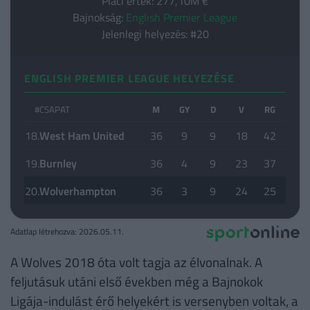
Piaci érték: 277,10M €
Bajnokság:
English Premier League
Jelenlegi helyezés: #20
ENGLISH PREMIER LEAGUE HELYEZÉSE
#
CSAPAT
M
GY
D
V
RG
KG
18.
West Ham United
36
9
9
18
42
62
19.
Burnley
36
4
9
23
37
73
20.
Wolverhampton
36
3
9
24
25
66
Adatlap létrehozva: 2026.05.11.
A Wolves 2018 óta volt tagja az élvonalnak. A
feljutásuk utáni első években még a Bajnokok
Ligája-indulást érő helyekért is versenyben voltak, a