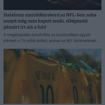
Hatalmas szerződésrekord az NFL-ben: soha
ennyit még nem kapott senki, elképesztő
pénzért írt alá a futó
A megállapodás összértéke az ösztönzőkkel együtt
elérheti a 75 millió dollárt, amivel az NFL történetének
legmagasabb garantált összegét biztosítja egy futó
számára.