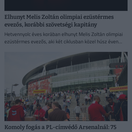
Elhunyt Melis Zoltán olimpiai ezüstérmes
evezős, korábbi szövetségi kapitány
Hetvennyolc éves korában elhunyt Melis Zoltán olimpiai
ezüstérmes evezős, aki két ciklusban közel húsz éven
keresztül volt szövetségi kapitány.
Komoly fogás a PL-címvédő Arsenalnál: 75