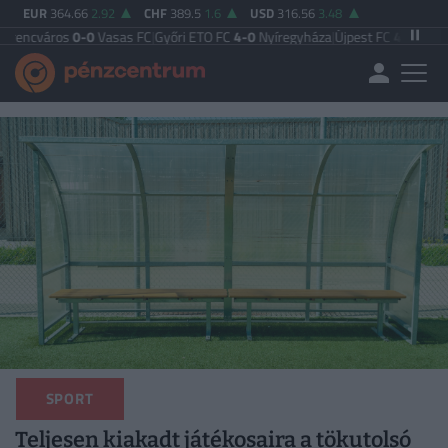
EUR
364.66
2.92
CHF
389.5
1.6
USD
316.56
3.48
0-0
Vasas FC
|
Győri ETO FC
4-0
Nyíregyháza
|
Újpest FC
4-2
Debreceni VSC
|
B
SPORT
Teljesen kiakadt játékosaira a tökutolsó