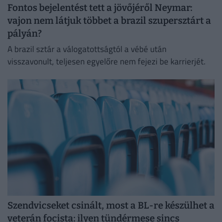
Fontos bejelentést tett a jövőjéről Neymar:
vajon nem látjuk többet a brazil szupersztárt a
pályán?
A brazil sztár a válogatottságtól a vébé után
visszavonult, teljesen egyelőre nem fejezi be karrierjét.
Szendvicseket csinált, most a BL-re készülhet a
veterán focista: ilyen tündérmese sincs