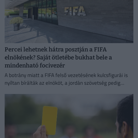
Percei lehetnek hátra posztján a FIFA
elnökének? Saját ötletébe bukhat bele a
mindenható focivezér
A botrány miatt a FIFA felső vezetésének kulcsfigurái is
nyíltan bírálták az elnököt, a jordán szövetség pedig
egyenesen zsarolással vádolja a nemzetközi szervezetet.