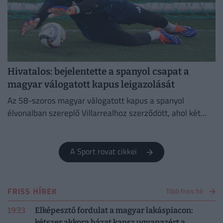
Hivatalos: bejelentette a spanyol csapat a
magyar válogatott kapus leigazolását
Az 58-szoros magyar válogatott kapus a spanyol
élvonalban szereplő Villarrealhoz szerződött, ahol két
évre írt alá.
A Sport rovat cikkei
FRISS HÍREK
Több friss hír
19:33
Elképesztő fordulat a magyar lakáspiacon:
kétszer akkora házat kapsz ugyanazért a