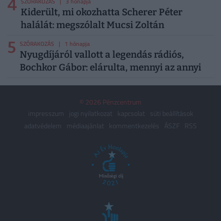
4
SZÓRAKOZÁS
| 3 hónapja
Kiderült, mi okozhatta Scherer Péter
halálát: megszólalt Mucsi Zoltán
5
SZÓRAKOZÁS
| 1 hónapja
Nyugdíjáról vallott a legendás rádiós,
Bochkor Gábor: elárulta, mennyi az annyi
© 2026 Pénzcentrum
impresszum
jogi nyilatkozat
kapcsolat
süti beállítások
adatvédelem
médiaajánlat
kommentkezelés
ÁSZF
RSS