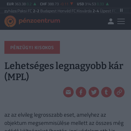
EUR
363.38
0.2
CHF
388.73
-0.11
USD
314.53
0.33
regyháza
|
Paksi FC
2-2
Budapest Honvéd FC
|
Kisvárda
2-4
Újpest FC
|
Vasas F
PÉNZÜGYI KISOKOS
Lehetséges legnagyobb kár
(MPL)
az az elvileg legrosszabb eset, amelyhez az
objektum megsemmisülése mellett az összes még
adódó költségeket (bontás, jogi védelem stb.) is