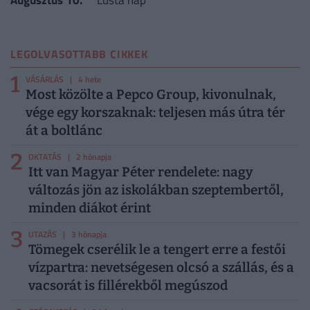
Augusztus 10.
Lusta nap
LEGOLVASOTTABB CIKKEK
1
VÁSÁRLÁS
| 4 hete
Most közölte a Pepco Group, kivonulnak,
vége egy korszaknak: teljesen más útra tér
át a boltlánc
2
OKTATÁS
| 2 hónapja
Itt van Magyar Péter rendelete: nagy
változás jön az iskolákban szeptembertől,
minden diákot érint
3
UTAZÁS
| 3 hónapja
Tömegek cserélik le a tengert erre a festői
vízpartra: nevetségesen olcsó a szállás, és a
vacsorát is fillérekből megúszod