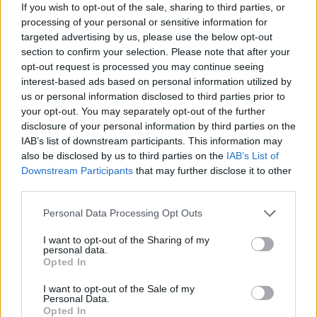
If you wish to opt-out of the sale, sharing to third parties, or
processing of your personal or sensitive information for
targeted advertising by us, please use the below opt-out
section to confirm your selection. Please note that after your
opt-out request is processed you may continue seeing
interest-based ads based on personal information utilized by
us or personal information disclosed to third parties prior to
2026. augusztus 10.
your opt-out. You may separately opt-out of the further
Durva drágulás jöhet a hiteleknél: keményen
disclosure of your personal information by third parties on the
ráfázhat minden magyar, ha ezt meglépik a
IAB’s list of downstream participants. This information may
also be disclosed by us to third parties on the
IAB’s List of
végrehajtókkal
Downstream Participants
that may further disclose it to other
third parties.
2026. augusztus 9.
Életveszélyes fákkal van tele Budapest:
Personal Data Processing Opt Outs
bármikor kidőlhetnek, vigyázz hová parkolsz,
I want to opt-out of the Sharing of my
merre sétálsz ezeken a helyeken
personal data.
Opted In
2026. augusztus 9.
I want to opt-out of the Sale of my
„Banántrükkel” verik át a boltokat a rafinált
Personal Data.
vásárlók: az önkiszolgáló kasszáknál működik
Opted In