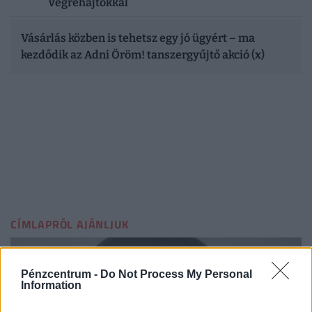
végrehajtókkal
Vásárlás közben is tehetsz egy jó ügyért – ma
kezdődik az Adni Öröm! tanszergyűjtő akció (x)
CÍMLAPRÓL AJÁNLJUK
Pénzcentrum -
Do Not Process My Personal
Information