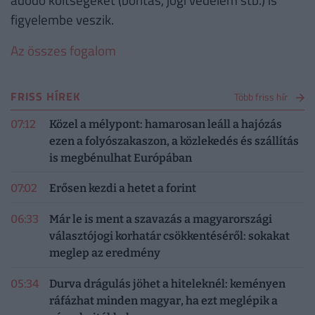
figyelembe veszik.
Az összes fogalom
FRISS HÍREK
Több friss hír
07:12
Közel a mélypont: hamarosan leáll a hajózás
ezen a folyószakaszon, a közlekedés és szállítás
is megbénulhat Európában
07:02
Erősen kezdi a hetet a forint
06:33
Már le is ment a szavazás a magyarországi
választójogi korhatár csökkentéséről: sokakat
meglep az eredmény
05:34
Durva drágulás jöhet a hiteleknél: keményen
ráfázhat minden magyar, ha ezt meglépik a