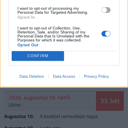
a csel
I want to opt-out of processing my
Personal Data for Targeted Advertising.
2026. augusztus 9.
Opted In
Rengetegen kezdenek itt új életet 2026-ban:
I want to opt-out of Collection, Use,
ezekben a régiókban, városokban még fizetnek
Retention, Sale, and/or Sharing of my
Personal Data that Is Unrelated with the
is, hogy oda költözz
Purposes for which it was collected.
Opted Out
2026. augusztus 9.
CONFIRM
Ennyit kaszáltak Sebestyén Balázsék a 65 ezres
DJ Oti retró slágerkoncerttel a Szigeten
Data Deletion
Data Access
Privacy Policy
NAPTÁR
Tovább
2026. augusztus 10. hétfő
33. hét
Lőrinc
Augusztus 10.
A biodízel nemzetközi napja