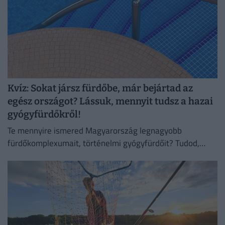
Kvíz: Sokat jársz fürdőbe, már bejártad az
egész országot? Lássuk, mennyit tudsz a hazai
gyógyfürdőkről!
Te mennyire ismered Magyarország legnagyobb
fürdőkomplexumait, történelmi gyógyfürdőit? Tudod,
mely városaink híresek fürdőikről?