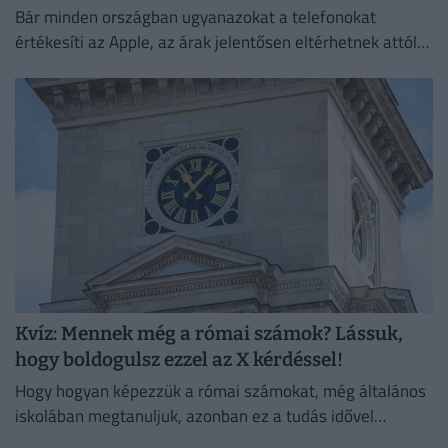
Bár minden országban ugyanazokat a telefonokat
értékesíti az Apple, az árak jelentősen eltérhetnek attól
függően, hol vásároljuk meg az új mobilunkat.
Kvíz: Mennek még a római számok? Lássuk,
hogy boldogulsz ezzel az X kérdéssel!
Hogy hogyan képezzük a római számokat, még általános
iskolában megtanuljuk, azonban ez a tudás idővel
megkophat.