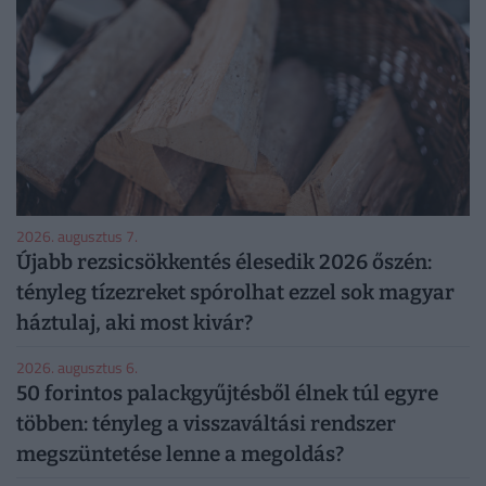
2026. augusztus 7.
Újabb rezsicsökkentés élesedik 2026 őszén:
tényleg tízezreket spórolhat ezzel sok magyar
háztulaj, aki most kivár?
2026. augusztus 6.
50 forintos palackgyűjtésből élnek túl egyre
többen: tényleg a visszaváltási rendszer
megszüntetése lenne a megoldás?