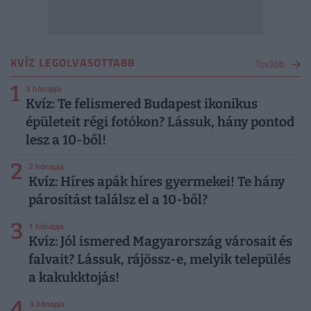
KVÍZ LEGOLVASOTTABB
Tovább
1
3 hónapja
Kvíz: Te felismered Budapest ikonikus
épületeit régi fotókon? Lássuk, hány pontod
lesz a 10-ből!
2
2 hónapja
Kvíz: Híres apák híres gyermekei! Te hány
párosítást találsz el a 10-ből?
3
1 hónapja
Kvíz: Jól ismered Magyarország városait és
falvait? Lássuk, rájössz-e, melyik település
a kakukktojás!
4
3 hónapja