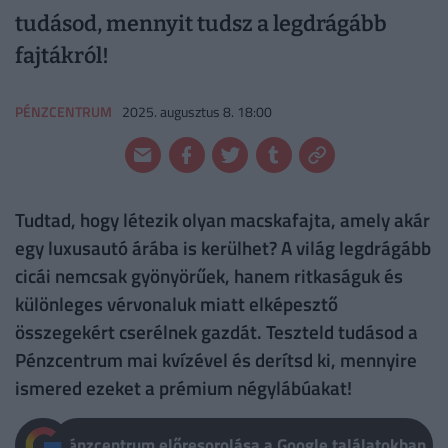
tudásod, mennyit tudsz a legdrágább
fajtákról!
PÉNZCENTRUM
2025. augusztus 8. 18:00
Tudtad, hogy létezik olyan macskafajta, amely akár
egy luxusautó árába is kerülhet? A világ legdrágább
cicái nemcsak gyönyörűek, hanem ritkaságuk és
különleges vérvonaluk miatt elképesztő
összegekért cserélnek gazdát. Teszteld tudásod a
Pénzcentrum mai kvízével és derítsd ki, mennyire
ismered ezeket a prémium négylábúakat!
Pénzcentrum előresorolása a Google találatokban