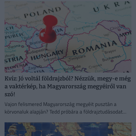
Kvíz: Jó voltál földrajzból? Nézzük, megy-e még
a vaktérkép, ha Magyarország megyéiről van
szó!
Vajon felismered Magyarország megyéit pusztán a
körvonaluk alapján? Tedd próbára a földrajztudásodat
ezzel a 10 kérdéses vaktérképes kvízzel!