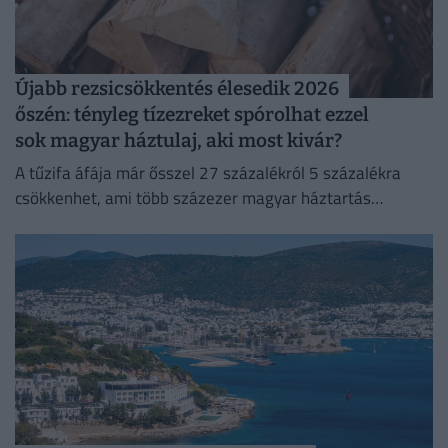
Újabb rezsicsökkentés élesedik 2026
őszén: tényleg tízezreket spórolhat ezzel
sok magyar háztulaj, aki most kivár?
A tűzifa áfája már ősszel 27 százalékról 5 százalékra
csökkenhet, ami több százezer magyar háztartás
számára jelenthet könnyebbséget.