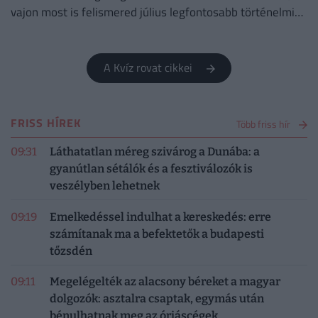
vajon most is felismered július legfontosabb történelmi
fordulatait?
A Kvíz rovat cikkei
FRISS HÍREK
Több friss hír
09:31
Láthatatlan méreg szivárog a Dunába: a
gyanútlan sétálók és a fesztiválozók is
veszélyben lehetnek
09:19
Emelkedéssel indulhat a kereskedés: erre
számítanak ma a befektetők a budapesti
tőzsdén
09:11
Megelégelték az alacsony béreket a magyar
dolgozók: asztalra csaptak, egymás után
bénulhatnak meg az óriáscégek