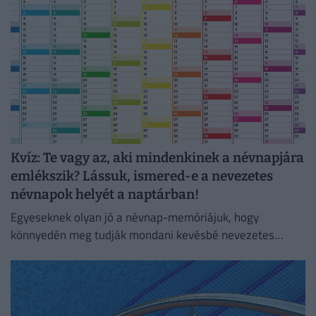
Kvíz: Te vagy az, aki mindenkinek a névnapjára
emlékszik? Lássuk, ismered-e a nevezetes
névnapok helyét a naptárban!
Egyeseknek olyan jó a névnap-memóriájuk, hogy
könnyedén meg tudják mondani kevésbé nevezetes
dátumokról is, milyen névnap kötődiik hozzájuk.