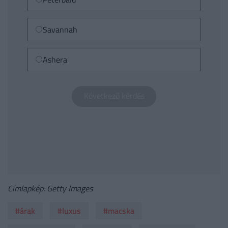
Savannah
Ashera
Címlapkép: Getty Images
#árak
#luxus
#macska