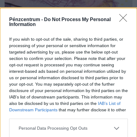
Kvíz: Itt a forint születésnapja! Te mennyit
Pénzcentrum -
Do Not Process My Personal
tudsz a magyar fizetőeszközről?
Information
A mai kvíz során a magyar fizetőeszköz bevezetésének
évfordulója alkalmából a jelenleg forgalomban lévő
If you wish to opt-out of the sale, sharing to third parties, or
magyar forint kapcsán teszünk fel izgalmas, érdekes
processing of your personal or sensitive information for
targeted advertising by us, please use the below opt-out
kérdéseket.
section to confirm your selection. Please note that after your
opt-out request is processed you may continue seeing
interest-based ads based on personal information utilized by
us or personal information disclosed to third parties prior to
your opt-out. You may separately opt-out of the further
disclosure of your personal information by third parties on the
IAB’s list of downstream participants. This information may
also be disclosed by us to third parties on the
IAB’s List of
Downstream Participants
that may further disclose it to other
third parties.
Kvíz: Hallottad már ezeket a nyári szólásokat
Personal Data Processing Opt Outs
és mondásokat? A jelentésükön sokan