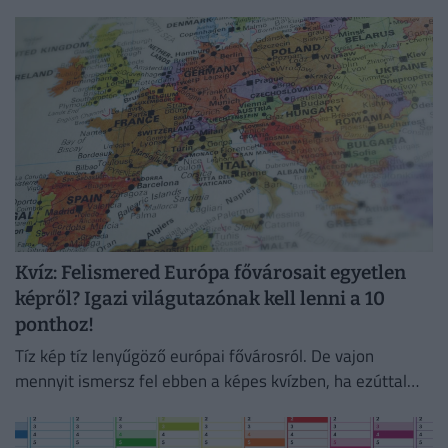
szlogeneket és márkákat!
Kvíz: Felismered Európa fővárosait egyetlen
képről? Igazi világutazónak kell lenni a 10
ponthoz!
Tíz kép tíz lenyűgöző európai fővárosról. De vajon
mennyit ismersz fel ebben a képes kvízben, ha ezúttal
nem a legismertebb nevezetességeket látod?