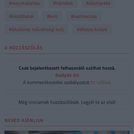
#macskatartás
#háziállat
#állattartás
#háziállatok
#kvíz
#vadmacska
#általános műveltségi kvíz
#állatos kvízek
0 HOZZÁSZÓLÁS
Csak bejelentkezett felhasználó szólhat hozzá.
Belépés itt!
A kommentkezelési szabályzatot
itt találod
.
Még nincsenek hozzászólások. Legyél te az első!
NEKED AJÁNLJUK