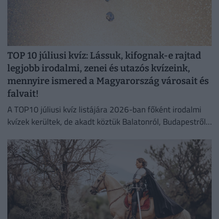
TOP 10 júliusi kvíz: Lássuk, kifognak-e rajtad
legjobb irodalmi, zenei és utazós kvízeink,
mennyire ismered a Magyarország városait és
falvait!
A TOP10 júliusi kvíz listájára 2026-ban főként irodalmi
kvízek kerültek, de akadt köztük Balatonról, Budapestről,
zenéről szóló kvíz is. Tölts ki 1-2 kérdéssort a
legjobbakból!