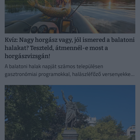
Kvíz: Nagy horgász vagy, jól ismered a balatoni
halakat? Teszteld, átmennél-e most a
horgászvizsgán!
A balatoni halak napját számos településen
gasztronómiai programokkal, halászléfőző versenyekkel
és horgászversenyekkel ünneplik.