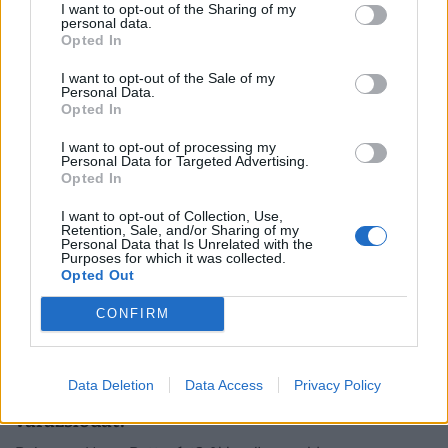
I want to opt-out of the Sharing of my
elbuknak!
personal data.
Opted In
A nyárhoz kapcsolódó régi magyar mondások között
akadnak könnyűek és igazi fejtörők is. Vajon neked
I want to opt-out of the Sale of my
Personal Data.
sikerül összegyűjteni a maximális pontszámot?
Opted In
I want to opt-out of processing my
Personal Data for Targeted Advertising.
Opted In
I want to opt-out of Collection, Use,
Retention, Sale, and/or Sharing of my
Personal Data that Is Unrelated with the
Purposes for which it was collected.
Opted Out
CONFIRM
Kvíz: Boldog szülinapot, Harry Potter! Vajon
Data Deletion
Data Access
Privacy Policy
sikerül 10 ponttal ünnepelned kedvenc
varázslódat?