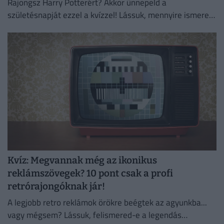
Rajongsz Harry Potterért? Akkor ünnepeld a
születésnapját ezzel a kvízzel! Lássuk, mennyire ismered
valójában a kedvenc varázslódat!
Kvíz: Megvannak még az ikonikus
reklámszövegek? 10 pont csak a profi
retrórajongóknak jár!
A legjobb retro reklámok örökre beégtek az agyunkba...
vagy mégsem? Lássuk, felismered-e a legendás