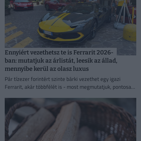
Ennyiért vezethetsz te is Ferrarit 2026-
ban: mutatjuk az árlistát, leesik az állad,
mennyibe kerül az olasz luxus
Pár tízezer forintért szinte bárki vezethet egy igazi
Ferrarit, akár többfélét is - most megmutatjuk, pontosan
mennyibe kerül a nem mindennapi élmény.