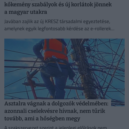
kőkemény szabályok és új korlátok jönnek
a magyar utakra
Javában zajlik az új KRESZ társadalmi egyeztetése,
amelynek egyik legfontosabb kérdése az e-rollerek
használatának szabályozása, beleértve a
sebességhatárokat, a korhatárt és a kötelező
sisakviselést.
Asztalra vágnak a dolgozók védelmében:
azonnali cselekvésre hívnak, nem tűrik
tovább, ami a hőségben megy
A szakszervezet szerint a jelenlegi előírások nem