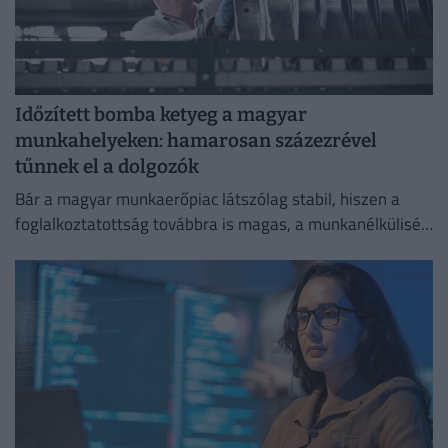
Időzített bomba ketyeg a magyar
munkahelyeken: hamarosan százezrével
tűnnek el a dolgozók
Bár a magyar munkaerőpiac látszólag stabil, hiszen a
foglalkoztatottság továbbra is magas, a munkanélküliség
pedig nem emelkedik drámai mértékben.