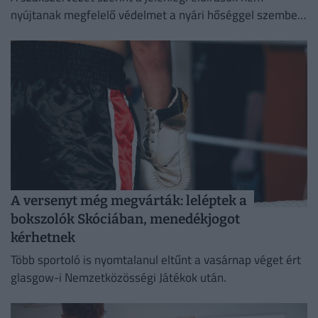
nyújtanak megfelelő védelmet a nyári hőséggel szemben,
ezért aláírásgyűjtést indítottak a dolgozók egészségének
védelmében.
A versenyt még megvárták: leléptek a
bokszolók Skóciában, menedékjogot
kérhetnek
Több sportoló is nyomtalanul eltűnt a vasárnap véget ért
glasgow-i Nemzetközösségi Játékok után.