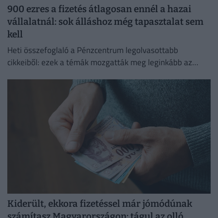
900 ezres a fizetés átlagosan ennél a hazai
vállalatnál: sok álláshoz még tapasztalat sem
kell
Heti összefoglaló a Pénzcentrum legolvasottabb
cikkeiből: ezek a témák mozgatták meg leginkább az
olvasókat.
Kiderült, ekkora fizetéssel már jómódúnak
számítasz Magyarországon: tágul az olló