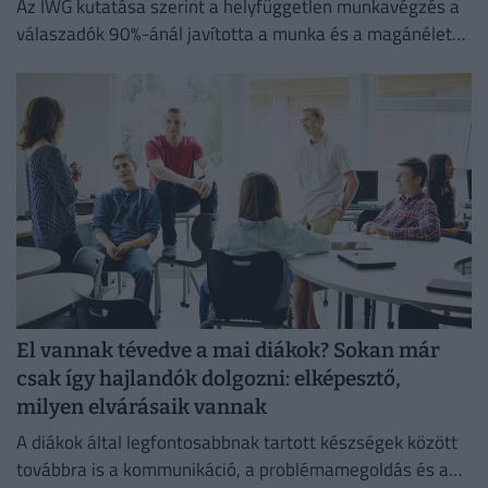
Az IWG kutatása szerint a helyfüggetlen munkavégzés a
válaszadók 90%-ánál javította a munka és a magánélet
egyensúlyát, míg 80%-uk produktívabbnak érzi magát.
El vannak tévedve a mai diákok? Sokan már
csak így hajlandók dolgozni: elképesztő,
milyen elvárásaik vannak
A diákok által legfontosabbnak tartott készségek között
továbbra is a kommunikáció, a problémamegoldás és a