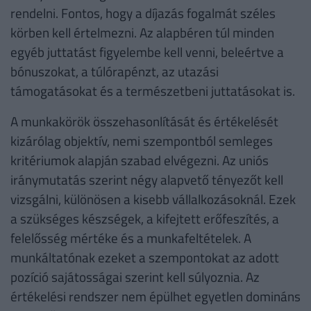
rendelni. Fontos, hogy a díjazás fogalmát széles
körben kell értelmezni. Az alapbéren túl minden
egyéb juttatást figyelembe kell venni, beleértve a
bónuszokat, a túlórapénzt, az utazási
támogatásokat és a természetbeni juttatásokat is.
A munkakörök összehasonlítását és értékelését
kizárólag objektív, nemi szempontból semleges
kritériumok alapján szabad elvégezni. Az uniós
iránymutatás szerint négy alapvető tényezőt kell
vizsgálni, különösen a kisebb vállalkozásoknál. Ezek
a szükséges készségek, a kifejtett erőfeszítés, a
felelősség mértéke és a munkafeltételek. A
munkáltatónak ezeket a szempontokat az adott
pozíció sajátosságai szerint kell súlyoznia. Az
értékelési rendszer nem épülhet egyetlen domináns