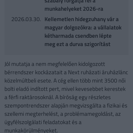
szabály forgatja fel a
munkahelyeket 2026-ra
2026.03.30.
Kellemetlen hidegzuhany vár a
magyar dolgozókra: a vállalatok
kétharmada csendben lépte
meg ezt a durva szigorítást
Jól mutatja a nem megfelelően kidolgozott
bérrendszer kockázatait a Next ruházati áruházlánc
közelmúltbeli esete. A cég ellen több mint 3500 női
bolti eladó indított pert, mivel kevesebbet kerestek
a férfi raktárosoknál. A bíróság egy részletes
szempontrendszer alapján megvizsgálta a fizikai és
szellemi megterhelést, a problémamegoldást, az
ügyfélszolgálati feladatokat és a
munkakörülményeket.