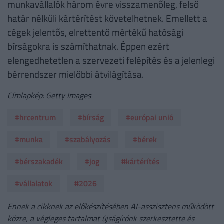
munkavállalók három évre visszamenőleg, felső
határ nélküli kártérítést követelhetnek. Emellett a
cégek jelentős, elrettentő mértékű hatósági
bírságokra is számíthatnak. Éppen ezért
elengedhetetlen a szervezeti felépítés és a jelenlegi
bérrendszer mielőbbi átvilágítása.
Címlapkép: Getty Images
#hrcentrum
#bírság
#európai unió
#munka
#szabályozás
#bérek
#bérszakadék
#jog
#kártérítés
#vállalatok
#2026
Ennek a cikknek az előkészítésében AI-asszisztens működött
közre, a végleges tartalmat újságírónk szerkesztette és