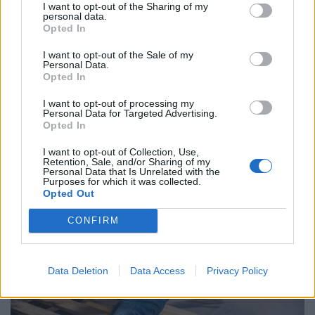
I want to opt-out of the Sharing of my
personal data.
Opted In
I want to opt-out of the Sale of my
Personal Data.
Opted In
I want to opt-out of processing my
Personal Data for Targeted Advertising.
Opted In
Így mehetsz hónapokra is szabadságra
anélkül, hogy rámenne az állásod: új
I want to opt-out of Collection, Use,
Retention, Sale, and/or Sharing of my
munkahelyi fogás ütötte fel a fejét
Personal Data that Is Unrelated with the
Purposes for which it was collected.
Magyarországon
Opted Out
Egy jól időzített és megtervezett karrierszünet nemcsak a
CONFIRM
vezetőt, hanem a vállalkozást is új pályára állíthatja.
Data Deletion
Data Access
Privacy Policy