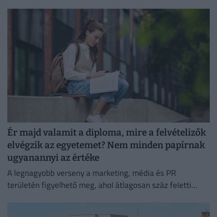
kritikus gondolkodás vezet.
Ér majd valamit a diploma, mire a felvételizők
elvégzik az egyetemet? Nem minden papírnak
ugyanannyi az értéke
A legnagyobb verseny a marketing, média és PR
területén figyelhető meg, ahol átlagosan száz feletti
jelentkező juthat egy pályakezdő állásra.