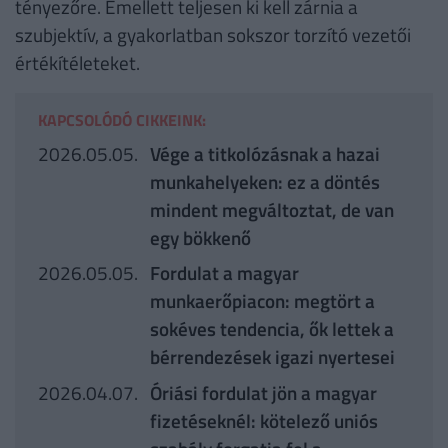
tényezőre. Emellett teljesen ki kell zárnia a
szubjektív, a gyakorlatban sokszor torzító vezetői
értékítéleteket.
KAPCSOLÓDÓ CIKKEINK:
2026.05.05.
Vége a titkolózásnak a hazai
munkahelyeken: ez a döntés
mindent megváltoztat, de van
egy bökkenő
2026.05.05.
Fordulat a magyar
munkaerőpiacon: megtört a
sokéves tendencia, ők lettek a
bérrendezések igazi nyertesei
2026.04.07.
Óriási fordulat jön a magyar
fizetéseknél: kötelező uniós