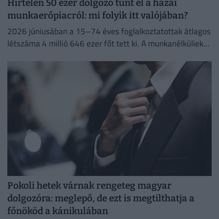
Hirtelen 50 ezer dolgozó tűnt el a hazai
munkaerőpiacról: mi folyik itt valójában?
2026 júniusában a 15–74 éves foglalkoztatottak átlagos
létszáma 4 millió 646 ezer főt tett ki. A munkanélküliek
száma 214 ezer fő, a munkanélküliségi ráta 4,4%...
Pokoli hetek várnak rengeteg magyar
dolgozóra: meglepő, de ezt is megtilthatja a
főnököd a kánikulában