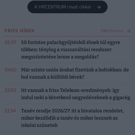
A HRCENTRUM rovat cikkei
FRISS HÍREK
Több friss hír
05:37
50 forintos palackgyűjtésből élnek túl egyre
többen: tényleg a visszaváltási rendszer
megszüntetése lenne a megoldás?
04:03
Már szinte uniós árakat fizetünk a boltokban: de
hol vannak a külföldi bérek?
22:02
Itt vannak a friss Telekom-eredmények: így
indul neki a következő negyedéveknek a gigacég
21:34
Tanév rendje 2026/27: itt a hivatalos rendelet,
mikor kezdődik a tanév és mikor lesznek az
iskolai szünetek