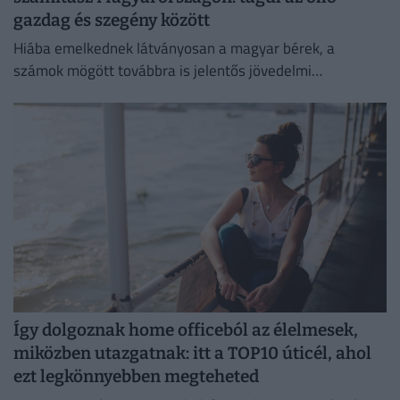
gazdag és szegény között
Hiába emelkednek látványosan a magyar bérek, a
számok mögött továbbra is jelentős jövedelmi
különbségek húzódnak meg.
Így dolgoznak home officeból az élelmesek,
miközben utazgatnak: itt a TOP10 úticél, ahol
ezt legkönnyebben megteheted