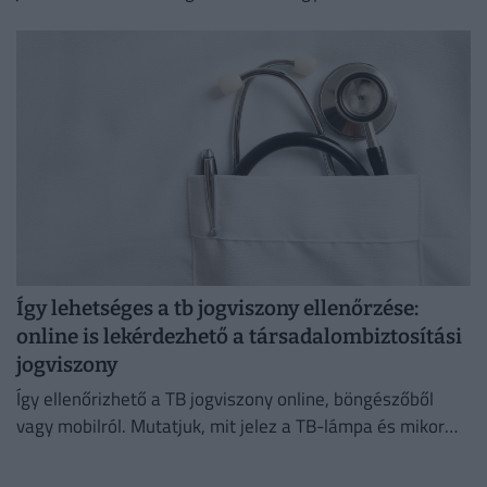
szerint már nem kizárólag a magasabb fizetés motiválja
őket.
Így lehetséges a tb jogviszony ellenőrzése:
online is lekérdezhető a társadalombiztosítási
jogviszony
Így ellenőrizhető a TB jogviszony online, böngészőből
vagy mobilról. Mutatjuk, mit jelez a TB-lámpa és mikor
kell igazolás.