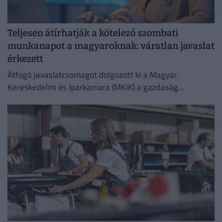
Teljesen átírhatják a kötelező szombati
munkanapot a magyaroknak: váratlan javaslat
érkezett
Átfogó javaslatcsomagot dolgozott ki a Magyar
Kereskedelmi és Iparkamara (MKIK) a gazdaság
működőképességének megőrzése és az energiaválság
kezelése érdekében.