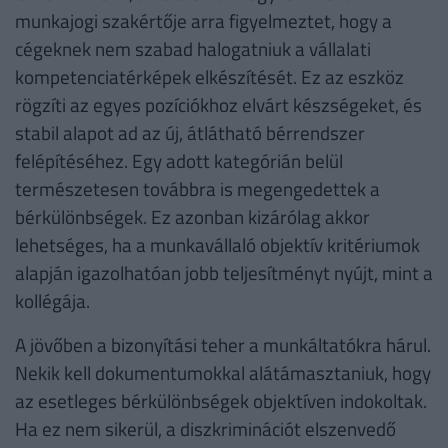
munkajogi szakértője arra figyelmeztet, hogy a
cégeknek nem szabad halogatniuk a vállalati
kompetenciatérképek elkészítését. Ez az eszköz
rögzíti az egyes pozíciókhoz elvárt készségeket, és
stabil alapot ad az új, átlátható bérrendszer
felépítéséhez. Egy adott kategórián belül
természetesen továbbra is megengedettek a
bérkülönbségek. Ez azonban kizárólag akkor
lehetséges, ha a munkavállaló objektív kritériumok
alapján igazolhatóan jobb teljesítményt nyújt, mint a
kollégája.
A jövőben a bizonyítási teher a munkáltatókra hárul.
Nekik kell dokumentumokkal alátámasztaniuk, hogy
az esetleges bérkülönbségek objektíven indokoltak.
Ha ez nem sikerül, a diszkriminációt elszenvedő