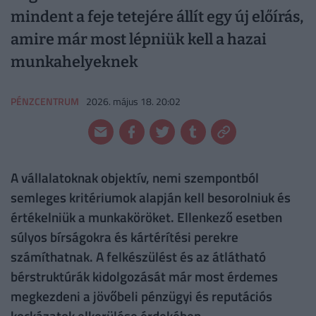
mindent a feje tetejére állít egy új előírás,
amire már most lépniük kell a hazai
munkahelyeknek
PÉNZCENTRUM
2026. május 18. 20:02
A vállalatoknak objektív, nemi szempontból
semleges kritériumok alapján kell besorolniuk és
értékelniük a munkaköröket. Ellenkező esetben
súlyos bírságokra és kártérítési perekre
számíthatnak. A felkészülést és az átlátható
bérstruktúrák kidolgozását már most érdemes
megkezdeni a jövőbeli pénzügyi és reputációs
kockázatok elkerülése érdekében.