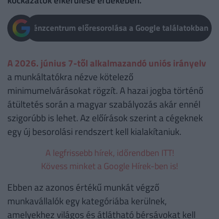
Pénzcentrum előresorolása a Google találatokban
A 2026. június 7-től alkalmazandó uniós irányelv
a munkáltatókra nézve kötelező
minimumelvárásokat rögzít. A hazai jogba történő
átültetés során a magyar szabályozás akár ennél
szigorúbb is lehet. Az előírások szerint a cégeknek
egy új besorolási rendszert kell kialakítaniuk.
A legfrissebb hírek, időrendben ITT!
Kövess minket a Google Hírek-ben is!
Ebben az azonos értékű munkát végző
munkavállalók egy kategóriába kerülnek,
amelyekhez világos és átlátható bérsávokat kell