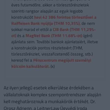
éves futamidőre, akkor a törlesztőrészletek
szerinti rangsor alapján az egyik legjobb
konstrukciót
havi 42 386
forintos törlesztővel a
Raiffeisen Bank nyújtja (THM 10,35%),
de nem
sokkal marad el ettől a
CIB Bank (THM 11,29%-
ot)
és a
MagNet Bank (THM 11.68%-ot)
ígérő
ajánlata sem. További bankok ajánlataiért, illetve
a konstrukciók pontos részleteiért (THM,
törlesztőrészlet, visszafizetendő összeg, stb.)
keresd fel a
Pénzcentrum megújult személyi
kölcsön kalkulátorát.
(x)
Az ilyen jellegű esetek elkerülése érdekében a
vállalatoknak komplex szempontrendszer alapján
kell meghatározniuk a munkakörök értékét. Dr.
Orosz Adrienn, a LeitnerLaw Ügyvédi Iroda