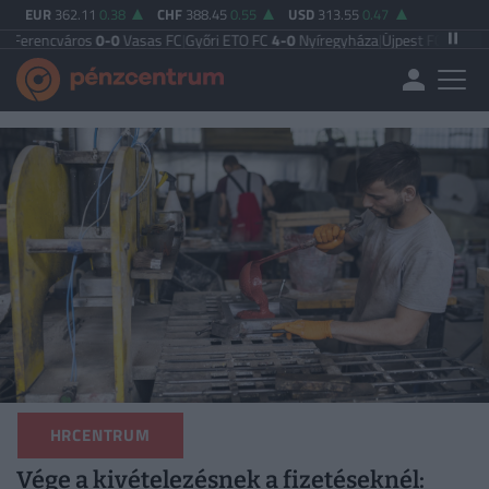
EUR
362.11
0.38
CHF
388.45
0.55
USD
313.55
0.47
ros
0-0
Vasas FC
|
Győri ETO FC
4-0
Nyíregyháza
|
Újpest FC
4-2
Debreceni VS
HRCENTRUM
Vége a kivételezésnek a fizetéseknél: