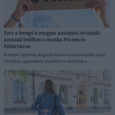
Forr a levegő a magyar autóipari óriásnál:
azonnal leállhat a munka Pécsen és
Fehérváron
A Hanon Systems dolgozói készek a határozatlan idejű
sztrájkra, ugyanakkor továbbra is nyitottak a
megállapodásra.