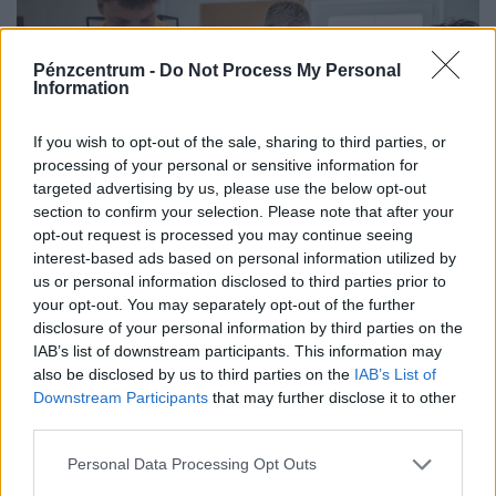
Pénzcentrum -
Do Not Process My Personal
Information
If you wish to opt-out of the sale, sharing to third parties, or
processing of your personal or sensitive information for
targeted advertising by us, please use the below opt-out
section to confirm your selection. Please note that after your
opt-out request is processed you may continue seeing
Így próbálják túlélni a kegyetlen hőséget a
interest-based ads based on personal information utilized by
us or personal information disclosed to third parties prior to
magyar melósok: ingyen sör és jégkrém jár a
your opt-out. You may separately opt-out of the further
gyárakban
disclosure of your personal information by third parties on the
A kánikula elleni védekezést bonyolítja, hogy a
IAB’s list of downstream participants. This information may
also be disclosed by us to third parties on the
IAB’s List of
kormányzati elvárásokkal összhangban a cégeknek az
Downstream Participants
that may further disclose it to other
energiafogyasztásukat is mérsékelniük kell.
third parties.
Personal Data Processing Opt Outs