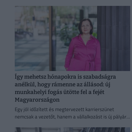
szemben, ezért aláírásgyűjtést indítottak a dolgozók
egészségének védelmében.
Így mehetsz hónapokra is szabadságra
anélkül, hogy rámenne az állásod: új
munkahelyi fogás ütötte fel a fejét
Magyarországon
Egy jól időzített és megtervezett karrierszünet
nemcsak a vezetőt, hanem a vállalkozást is új pályára
állíthatja.