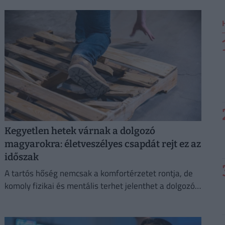
energiafogyasztásukat is mérsékelniük kell.
Kegyetlen hetek várnak a dolgozó
magyarokra: életveszélyes csapdát rejt ez az
időszak
A tartós hőség nemcsak a komfortérzetet rontja, de
komoly fizikai és mentális terhet jelenthet a dolgozók
számára.