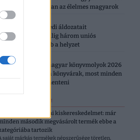
milliókhoz olcsóbban az élelmes magyarok
026. augusztus 5.
Csendes gyilkos szedi áldozatait
Magyarországon: alig három uniós
országban rosszabb a helyzet
026. augusztus 5.
Így trükköznek a magyar könyvmolyok 2026
nyarán: elszálltak a könyvárak, most minden
forintot meg kell menteni
ERRŐL NE MARADJ LE!
Letarolták az európai kiskereskedelmet: már
minden második megvásárolt termék ebbe a
kategóriába tartozik
A saját márkás termékek népszerűsége töretlen.