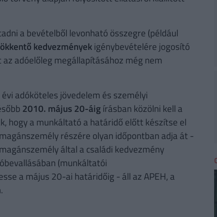
tadni a bevételből levonható összegre (például
ökkentő kedvezmények
igénybevételére jogosító
at az adóelőleg megállapításához még nem
 évi adóköteles jövedelem és személyi
később
2010. május 20-áig
írásban közölni kell a
, hogy a munkáltató a határidő előtt készítse el
 a magánszemély részére olyan időpontban adja át -
 a magánszemély által a családi kedvezmény
dóbevallásában (munkáltatói
se a május 20-ai határidőig - áll az APEH, a
.