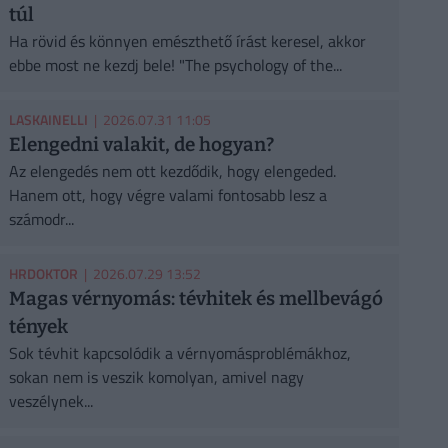
túl
Ha rövid és könnyen emészthető írást keresel, akkor
ebbe most ne kezdj bele! "The psychology of the...
LASKAINELLI
| 2026.07.31 11:05
Elengedni valakit, de hogyan?
Az elengedés nem ott kezdődik, hogy elengeded.
Hanem ott, hogy végre valami fontosabb lesz a
számodr...
HRDOKTOR
| 2026.07.29 13:52
Magas vérnyomás: tévhitek és mellbevágó
tények
Sok tévhit kapcsolódik a vérnyomásproblémákhoz,
sokan nem is veszik komolyan, amivel nagy
veszélynek...