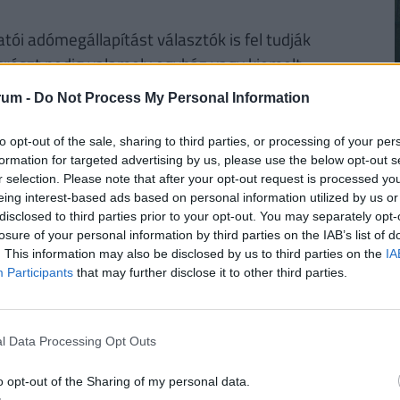
ói adómegállapítást választók is fel tudják
ásrészt pedig valamely egyház vagy kiemelt
rum -
Do Not Process My Personal Information
2
to opt-out of the sale, sharing to third parties, or processing of your per
formation for targeted advertising by us, please use the below opt-out s
r selection. Please note that after your opt-out request is processed y
futamidőre, akkor a törlesztőrészletek szerinti
eing interest-based ads based on personal information utilized by us or
i 42 386
forintos törlesztővel a Raiffeisen Bank
disclosed to third parties prior to your opt-out. You may separately opt-
től a
CIB Bank (THM 11,29%-ot)
és a
MagNet
losure of your personal information by third parties on the IAB’s list of
2
. This information may also be disclosed by us to third parties on the
IA
i bankok ajánlataiért, illetve a konstrukciók
Participants
that may further disclose it to other third parties.
fizetendő összeg, stb.) keresd fel a
Pénzcentrum
l Data Processing Opt Outs
2
10. május 20-áig kísérőjegyzékkel adják át az
o opt-out of the Sharing of my personal data.