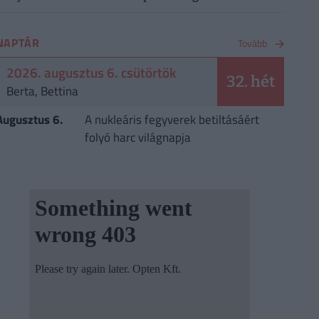
NAPTÁR
Tovább
2026. augusztus 6. csütörtök
32. hét
Berta, Bettina
Augusztus 6.
A nukleáris fegyverek betiltásáért
folyó harc világnapja