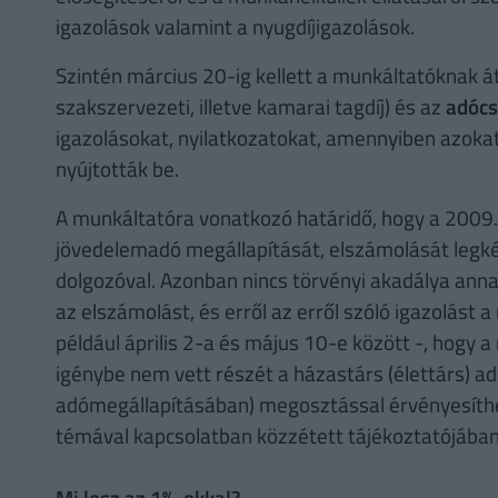
igazolások valamint a nyugdíjigazolások.
Szintén március 20-ig kellett a munkáltatóknak á
szakszervezeti, illetve kamarai tagdíj) és az
adócs
igazolásokat, nyilatkozatokat, amennyiben azok
nyújtották be.
A munkáltatóra vonatkozó határidő, hogy a 2009.
jövedelemadó megállapítását, elszámolását leg
dolgozóval. Azonban nincs törvényi akadálya annak
az elszámolást, és erről az erről szóló igazolást
például április 2-a és május 10-e között -, hogy
igénybe nem vett részét a házastárs (élettárs) a
adómegállapításában) megosztással érvényesíthes
témával kapcsolatban közzétett tájékoztatójában
Mi lesz az 1%-okkal?