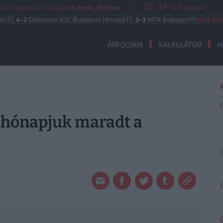
6. augusztus 6. csütörtök
Berta, Bettina
37 °C
Budapest
2
Debreceni VSC
|
Budapest Honvéd FC
3-3
MTK Budapest
UEFA EURÓPA LI
ÁRFOLYAM
KALKULÁTOR
H
 hónapjuk maradt a