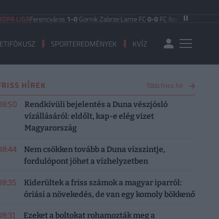
GA
Ferencváros
1-0
Gornik Zabrze
|
Larne FC
0-0
FC Iberia 1999
|
Shamrock Ro
ETIFÓKUSZ
SPORTEREDMÉNYEK
KVÍZ
FRISS HÍREK
Több friss hír
08:50
Rendkívüli bejelentés a Duna vészjósló
vízállásáról: eldőlt, kap-e elég vizet
Magyarország
08:44
Nem csökken tovább a Duna vízszintje,
fordulópont jöhet a vízhelyzetben
08:35
Kiderültek a friss számok a magyar iparról:
óriási a növekedés, de van egy komoly bökkenő
08:31
Ezeket a boltokat rohamozták meg a