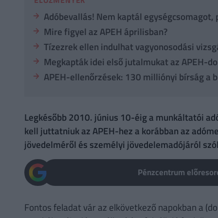
Adóbevallás! Nem kaptál egységcsomagot, p
Mire figyel az APEH áprilisban?
Tízezrek ellen indulhat vagyonosodási vizsg
Megkapták idei első jutalmukat az APEH-do
APEH-ellenőrzések: 130 milliónyi bírság a 
Legkésőbb 2010. június 10-éig a munkáltatói ad
kell juttatniuk az APEH-hez a korábban az adóm
jövedelméről és személyi jövedelemadójáról szó
Pénzcentrum előresoro
Fontos feladat vár az elkövetkező napokban a (do