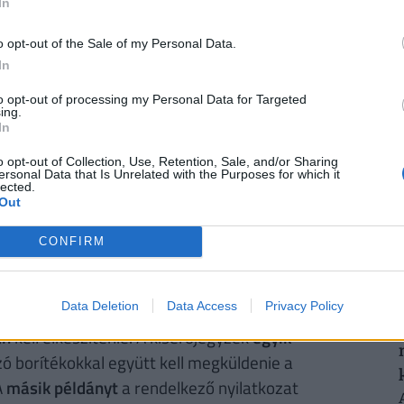
azó borítékokat. A
munkavállalóknak
pedig
In
 borítékot át kell adnia a munkáltatójának. A
o opt-out of the Sale of my Personal Data.
nem ismerheti meg. Ennek érdekében a
2
In
ott és ragasztott felületére átnyúlóan saját
to opt-out of processing my Personal Data for Targeted
kező nyilatkozatot a munkáltatójának.
ing.
In
ző nyilatkozatot tevő magánszemély nevét,
o opt-out of Collection, Use, Retention, Sale, and/or Sharing
2
 tényét igazoló munkavállalói aláírást. Ezeken
ersonal Data that Is Unrelated with the Purposes for which it
lected.
ltató nevét, adószámát. Többoldalas kísérőjegyzék
Out
ell ellátni, megismételve a munkáltató azonosító
mmal kell ellátni, a kísérőjegyzék végén az
CONFIRM
ét is szerepeltetni kell.
Ha
több telephelye
van a
ítőt kell készíteni.
Data Deletion
Data Access
Privacy Policy
an
kell elkészítenie. A kísérőjegyzék
egyik
ó borítékokkal együtt kell megküldenie a
A
másik példányt
a rendelkező nyilatkozat