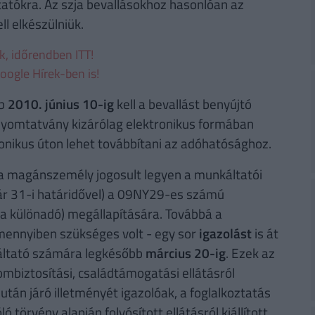
tatókra. Az szja bevallásokhoz hasonlóan az
l elkészülniük.
ek, időrendben ITT!
oogle Hírek-ben is!
bb
2010. június 10-ig
kell a bevallást benyújtó
yomtatvány kizárólag elektronikus formában
ronikus úton lehet továbbítani az adóhatósághoz.
a magánszemély jogosult legyen a munkáltatói
ár 31-i határidővel) a 09NY29-es számú
 a különadó) megállapítására. Továbbá a
amennyiben szükséges volt - egy sor
igazolást
is át
káltató számára legkésőbb
március 20-ig
. Ezek az
ombiztosítási, családtámogatási ellátásról
után járó illetményét igazolóak, a foglalkoztatás
 törvény alapján folyósított ellátásról kiállított