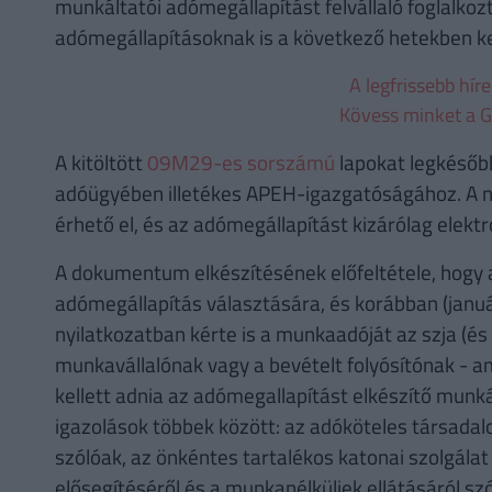
munkáltatói adómegállapítást felvállaló foglalkoz
adómegállapításoknak is a következő hetekben kel
A legfrissebb hír
Kövess minket a G
A kitöltött
09M29-es sorszámú
lapokat legkéső
adóügyében illetékes APEH-igazgatóságához. A n
érhető el, és az adómegállapítást kizárólag elekt
A dokumentum elkészítésének előfeltétele, hogy 
adómegállapítás választására, és korábban (janu
nyilatkozatban kérte is a munkaadóját az szja (és
munkavállalónak vagy a bevételt folyósítónak - 
kellett adnia az adómegallapítást elkészítő mun
igazolások többek között: az adóköteles társadal
szólóak, az önkéntes tartalékos katonai szolgálat 
elősegítéséről és a munkanélküliek ellátásáról szóló