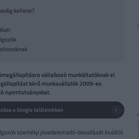
edig kellene?
álat!
lgozók
boltosoknak
ómegállapításra vállalkozó munkáltatóknak el
egállapítást kérő munkavállalók 2009-es
ló nyomtatványokat.
lása a Google találatokban
lgozók személyi jövedelemadó-bevallását kiváltó)