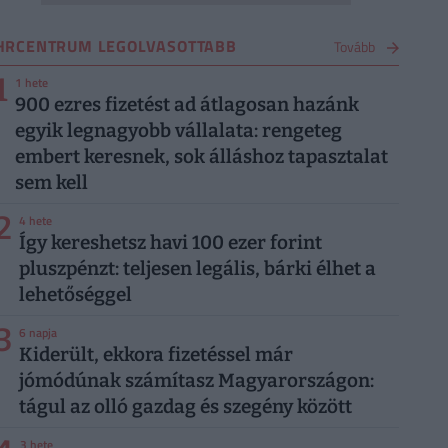
HRCENTRUM LEGOLVASOTTABB
Tovább
1
1 hete
900 ezres fizetést ad átlagosan hazánk
egyik legnagyobb vállalata: rengeteg
embert keresnek, sok álláshoz tapasztalat
sem kell
2
4 hete
Így kereshetsz havi 100 ezer forint
pluszpénzt: teljesen legális, bárki élhet a
lehetőséggel
3
6 napja
Kiderült, ekkora fizetéssel már
jómódúnak számítasz Magyarországon:
tágul az olló gazdag és szegény között
3 hete