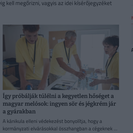
g kell megőrizni, vagyis az idei kísérőjegyzéket
Így próbálják túlélni a kegyetlen hőséget a
magyar melósok: ingyen sör és jégkrém jár
a gyárakban
A kánikula elleni védekezést bonyolítja, hogy a
kormányzati elvárásokkal összhangban a cégeknek az