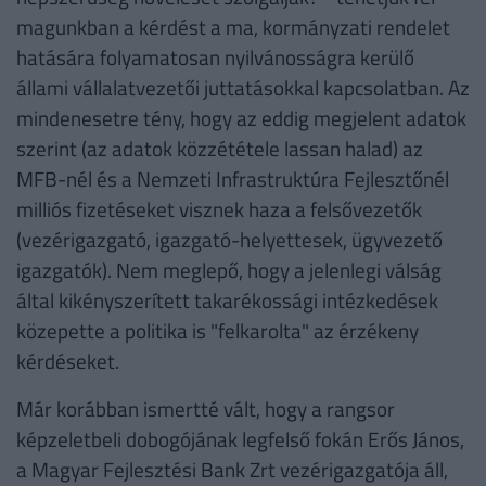
magunkban a kérdést a ma, kormányzati rendelet
hatására folyamatosan nyilvánosságra kerülő
állami vállalatvezetői juttatásokkal kapcsolatban. Az
mindenesetre tény, hogy az eddig megjelent adatok
szerint (az adatok közzététele lassan halad) az
MFB-nél és a Nemzeti Infrastruktúra Fejlesztőnél
milliós fizetéseket visznek haza a felsővezetők
(vezérigazgató, igazgató-helyettesek, ügyvezető
igazgatók). Nem meglepő, hogy a jelenlegi válság
által kikényszerített takarékossági intézkedések
közepette a politika is "felkarolta" az érzékeny
kérdéseket.
Már korábban ismertté vált, hogy a rangsor
képzeletbeli dobogójának legfelső fokán Erős János,
a Magyar Fejlesztési Bank Zrt vezérigazgatója áll,