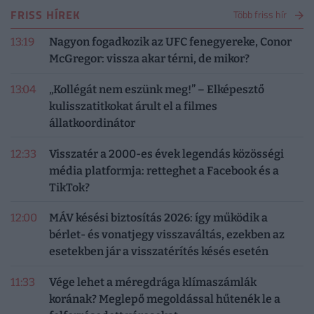
FRISS HÍREK
Több friss hír
13:19
Nagyon fogadkozik az UFC fenegyereke, Conor
McGregor: vissza akar térni, de mikor?
13:04
„Kollégát nem eszünk meg!” – Elképesztő
kulisszatitkokat árult el a filmes
állatkoordinátor
12:33
Visszatér a 2000-es évek legendás közösségi
média platformja: retteghet a Facebook és a
TikTok?
12:00
MÁV késési biztosítás 2026: így működik a
bérlet- és vonatjegy visszaváltás, ezekben az
esetekben jár a visszatérítés késés esetén
11:33
Vége lehet a méregdrága klímaszámlák
korának? Meglepő megoldással hűtenék le a