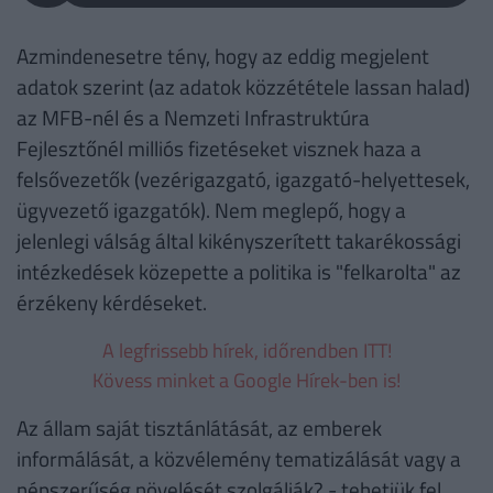
Azmindenesetre tény, hogy az eddig megjelent
adatok szerint (az adatok közzététele lassan halad)
az MFB-nél és a Nemzeti Infrastruktúra
Fejlesztőnél milliós fizetéseket visznek haza a
felsővezetők (vezérigazgató, igazgató-helyettesek,
ügyvezető igazgatók). Nem meglepő, hogy a
jelenlegi válság által kikényszerített takarékossági
intézkedések közepette a politika is "felkarolta" az
érzékeny kérdéseket.
A legfrissebb hírek, időrendben ITT!
Kövess minket a Google Hírek-ben is!
Az állam saját tisztánlátását, az emberek
informálását, a közvélemény tematizálását vagy a
népszerűség növelését szolgálják? - tehetjük fel