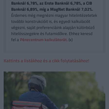
Banknál 6,78%, az Erste Banknál 6,78%, a CIB
Banknál 6,89%, míg a MagNet Banknál 7,02%.
Érdemes még megnézni magyar hitelintézetetek
további konstrukcióit is, és egyedi kalkulációt
végezni, saját preferenciáink alapján különböző
hitelösszegekre és futamidőkre. Ehhez keresd
fel a
Pénzcentrum kalkulátorát.
(x)
Kattints a listákhoz és a cikk folytatásához!