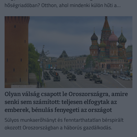
hőségriadóban? Otthon, ahol mindenki külön hűti a
lakását, vagy egy korszerű, energiahatékony
irodaházban, ahol a hűtés központilag működik.
Olyan válság csapott le Oroszországra, amire
senki sem számított: teljesen elfogytak az
emberek, bénulás fenyegeti az országot
Súlyos munkaerőhiányt és fenntarthatatlan bérspirált
okozott Oroszországban a háborús gazdálkodás.