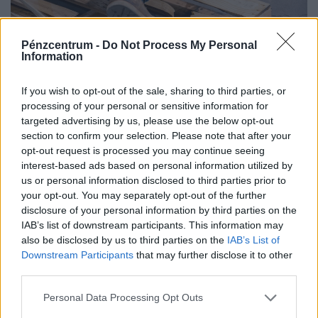
Pénzcentrum -
Do Not Process My Personal
Information
If you wish to opt-out of the sale, sharing to third parties, or
Kegyetlen hetek várnak a dolgozó
processing of your personal or sensitive information for
magyarokra: életveszélyes csapdát rejt ez az
targeted advertising by us, please use the below opt-out
időszak
section to confirm your selection. Please note that after your
opt-out request is processed you may continue seeing
A tartós hőség nemcsak a komfortérzetet rontja, de
interest-based ads based on personal information utilized by
komoly fizikai és mentális terhet jelenthet a dolgozók
us or personal information disclosed to third parties prior to
számára.
your opt-out. You may separately opt-out of the further
disclosure of your personal information by third parties on the
IAB’s list of downstream participants. This information may
also be disclosed by us to third parties on the
IAB’s List of
Downstream Participants
that may further disclose it to other
third parties.
Personal Data Processing Opt Outs