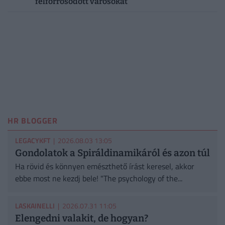
felforrósodott városokat
HR BLOGGER
LEGACYKFT
| 2026.08.03 13:05
Gondolatok a Spiráldinamikáról és azon túl
Ha rövid és könnyen emészthető írást keresel, akkor
ebbe most ne kezdj bele! "The psychology of the...
LASKAINELLI
| 2026.07.31 11:05
Elengedni valakit, de hogyan?