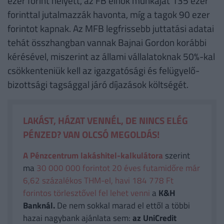
ezer forint helyett, az FB elnök munkáját 135 ezer
forinttal jutalmazzák havonta, míg a tagok 90 ezer
forintot kapnak. Az MFB legfrissebb juttatási adatai
tehát összhangban vannak Bajnai Gordon korábbi
kérésével, miszerint az állami vállalatoknak 50%-kal
csökkenteniük kell az igazgatósági és felügyelő-
bizottsági tagsággal járó díjazások költségét.
LAKÁST, HÁZAT VENNÉL, DE NINCS ELÉG
PÉNZED? VAN OLCSÓ MEGOLDÁS!
A Pénzcentrum lakáshitel-kalkulátora
szerint
ma
30 000 000 forintot 20 éves futamidőre már
6,62 százalékos THM-el, havi 184 778 Ft
forintos törlesztővel fel lehet venni
a
K&H
Banknál.
De nem sokkal marad el ettől a többi
hazai nagybank ajánlata sem:
az UniCredit