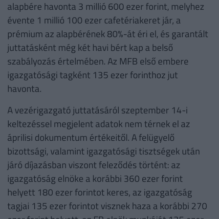
alapbére havonta 3 millió 600 ezer forint, melyhez
évente 1 millió 100 ezer cafetériakeret jár, a
prémium az alapbérének 80%-át éri el, és garantált
juttatásként még két havi bért kap a belső
szabályozás értelmében. Az MFB első embere
igazgatósági tagként 135 ezer forinthoz jut
havonta.
A vezérigazgató juttatásáról szeptember 14-i
keltezéssel megjelent adatok nem térnek el az
áprilisi dokumentum értékeitől. A felügyelő
bizottsági, valamint igazgatósági tisztségek után
járó díjazásban viszont feleződés történt: az
igazgatóság elnöke a korábbi 360 ezer forint
helyett 180 ezer forintot keres, az igazgatóság
tagjai 135 ezer forintot visznek haza a korábbi 270