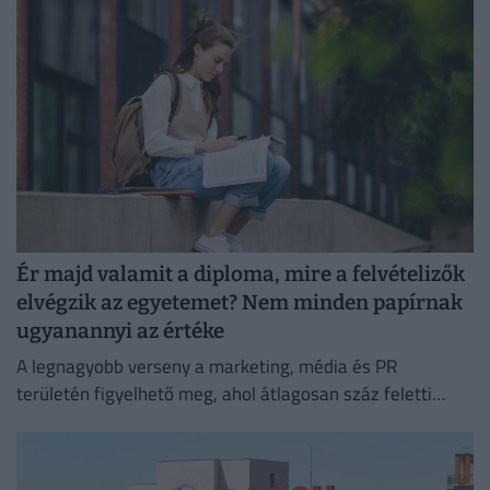
Ér majd valamit a diploma, mire a felvételizők
elvégzik az egyetemet? Nem minden papírnak
ugyanannyi az értéke
A legnagyobb verseny a marketing, média és PR
területén figyelhető meg, ahol átlagosan száz feletti
jelentkező juthat egy pályakezdő állásra.