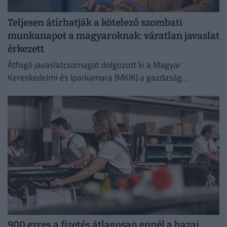
Teljesen átírhatják a kötelező szombati
munkanapot a magyaroknak: váratlan javaslat
érkezett
Átfogó javaslatcsomagot dolgozott ki a Magyar
Kereskedelmi és Iparkamara (MKIK) a gazdaság
működőképességének megőrzése és az energiaválság
kezelése érdekében.
900 ezres a fizetés átlagosan ennél a hazai