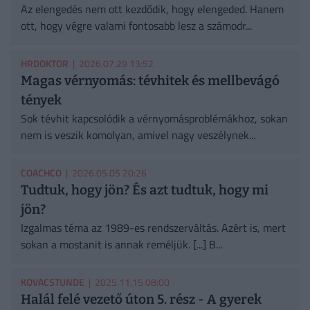
Az elengedés nem ott kezdődik, hogy elengeded. Hanem
ott, hogy végre valami fontosabb lesz a számodr...
HRDOKTOR
| 2026.07.29 13:52
Magas vérnyomás: tévhitek és mellbevágó
tények
Sok tévhit kapcsolódik a vérnyomásproblémákhoz, sokan
nem is veszik komolyan, amivel nagy veszélynek...
COACHCO
| 2026.05.05 20:26
Tudtuk, hogy jön? És azt tudtuk, hogy mi
jön?
Izgalmas téma az 1989-es rendszerváltás. Azért is, mert
sokan a mostanit is annak reméljük. [...] B...
KOVACSTUNDE
| 2025.11.15 08:00
Halál felé vezető úton 5. rész - A gyerek