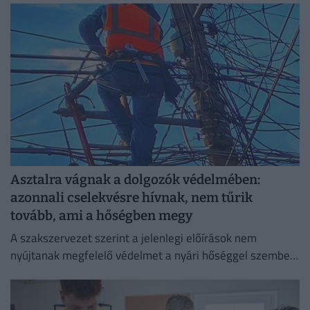
Asztalra vágnak a dolgozók védelmében:
azonnali cselekvésre hívnak, nem tűrik
tovább, ami a hőségben megy
A szakszervezet szerint a jelenlegi előírások nem
nyújtanak megfelelő védelmet a nyári hőséggel szemben,
ezért aláírásgyűjtést indítottak a dolgozók egészségének
védelmében.