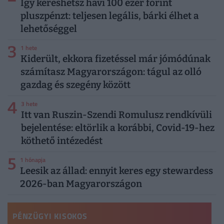
Így kereshetsz havi 100 ezer forint
pluszpénzt: teljesen legális, bárki élhet a
lehetőséggel
3
1 hete
Kiderült, ekkora fizetéssel már jómódúnak
számítasz Magyarországon: tágul az olló
gazdag és szegény között
4
3 hete
Itt van Ruszin-Szendi Romulusz rendkívüli
bejelentése: eltörlik a korábbi, Covid-19-hez
köthető intézedést
5
1 hónapja
Leesik az állad: ennyit keres egy stewardess
2026-ban Magyarországon
PÉNZÜGYI KISOKOS