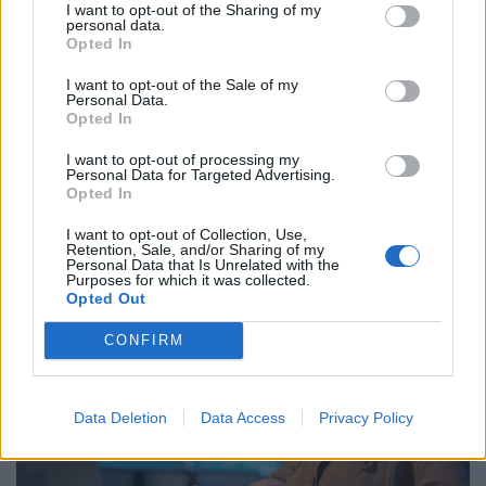
I want to opt-out of the Sharing of my
personal data.
Opted In
I want to opt-out of the Sale of my
Időzített bomba ketyeg a magyar
Personal Data.
Opted In
munkahelyeken: hamarosan százezrével
tűnnek el a dolgozók
I want to opt-out of processing my
Personal Data for Targeted Advertising.
Bár a magyar munkaerőpiac látszólag stabil, hiszen a
Opted In
foglalkoztatottság továbbra is magas, a munkanélküliség
I want to opt-out of Collection, Use,
pedig nem emelkedik drámai mértékben.
Retention, Sale, and/or Sharing of my
Personal Data that Is Unrelated with the
Purposes for which it was collected.
Opted Out
CONFIRM
Data Deletion
Data Access
Privacy Policy