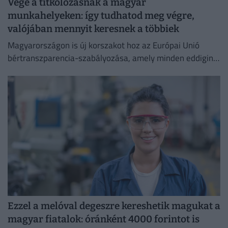
Vége a titkolózásnak a magyar
munkahelyeken: így tudhatod meg végre,
valójában mennyit keresnek a többiek
Magyarországon is új korszakot hoz az Európai Unió
bértranszparencia-szabályozása, amely minden eddiginél
átláthatóbbá teszi a vállalati javadalmazást:
Ezzel a melóval degeszre kereshetik magukat a
magyar fiatalok: óránként 4000 forintot is