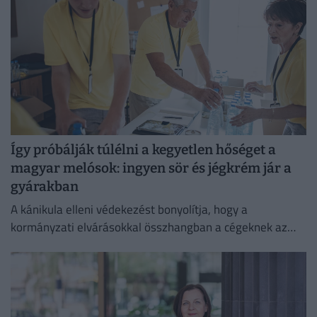
Így próbálják túlélni a kegyetlen hőséget a
magyar melósok: ingyen sör és jégkrém jár a
gyárakban
A kánikula elleni védekezést bonyolítja, hogy a
kormányzati elvárásokkal összhangban a cégeknek az
energiafogyasztásukat is mérsékelniük kell.