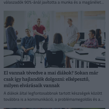
válaszadók 90%-ánál javította a munka és a magánélet
egyensúlyát, míg 80%-uk produktívabbnak érzi magát.
El vannak tévedve a mai diákok? Sokan már
csak így hajlandók dolgozni: elképesztő,
milyen elvárásaik vannak
A diákok által legfontosabbnak tartott készségek között
továbbra is a kommunikáció, a problémamegoldás és a
kritikus gondolkodás vezet.