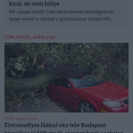
kicsi, de nem hülye
Pár nappal ezelőtt Gabi barátnőmmel beszélgettünk,
éppen ennek a cikknek a gondolataival voltam elfo...
CÍMLAPRÓL AJÁNLJUK
2026. augusztus 9.
Életveszélyes fákkal van tele Budapest: