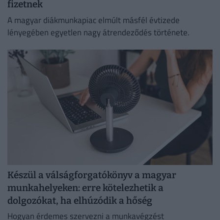
fizetnek
A magyar diákmunkapiac elmúlt másfél évtizede
lényegében egyetlen nagy átrendeződés története.
Készül a válságforgatókönyv a magyar
munkahelyeken: erre kötelezhetik a
dolgozókat, ha elhúzódik a hőség
Hogyan érdemes szervezni a munkavégzést