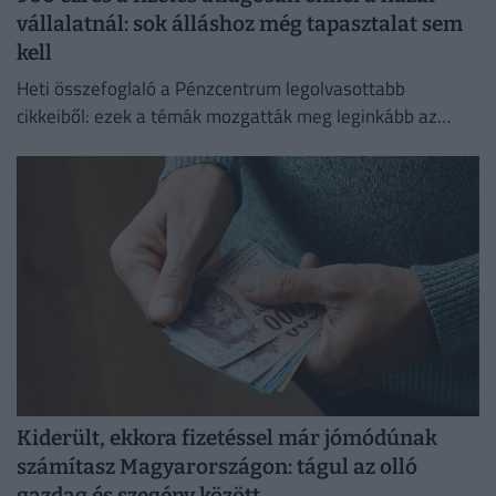
vállalatnál: sok álláshoz még tapasztalat sem
kell
Heti összefoglaló a Pénzcentrum legolvasottabb
cikkeiből: ezek a témák mozgatták meg leginkább az
olvasókat.
Kiderült, ekkora fizetéssel már jómódúnak
számítasz Magyarországon: tágul az olló
gazdag és szegény között