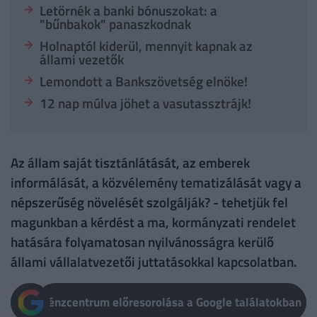
Letörnék a banki bónuszokat: a
"bűnbakok" panaszkodnak
Holnaptól kiderül, mennyit kapnak az
állami vezetők
Lemondott a Bankszövetség elnöke!
12 nap múlva jöhet a vasutassztrájk!
Az állam saját tisztánlátását, az emberek
informálását, a közvélemény tematizálását vagy a
népszerűség növelését szolgálják? - tehetjük fel
magunkban a kérdést a ma, kormányzati rendelet
hatására folyamatosan nyilvánosságra kerülő
állami vállalatvezetői juttatásokkal kapcsolatban.
Pénzcentrum előresorolása a Google találatokban