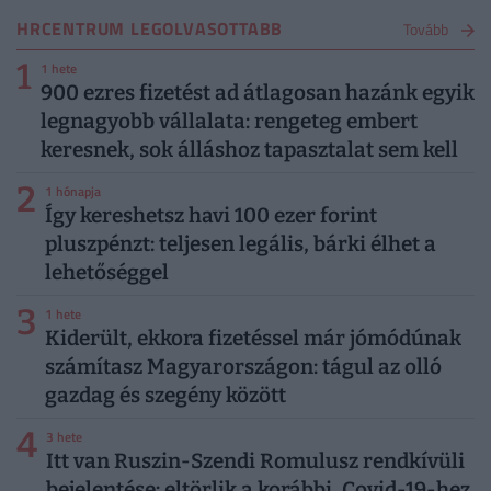
HRCENTRUM LEGOLVASOTTABB
Tovább
1
1 hete
900 ezres fizetést ad átlagosan hazánk egyik
legnagyobb vállalata: rengeteg embert
keresnek, sok álláshoz tapasztalat sem kell
2
1 hónapja
Így kereshetsz havi 100 ezer forint
pluszpénzt: teljesen legális, bárki élhet a
lehetőséggel
3
1 hete
Kiderült, ekkora fizetéssel már jómódúnak
számítasz Magyarországon: tágul az olló
gazdag és szegény között
4
3 hete
Itt van Ruszin-Szendi Romulusz rendkívüli
bejelentése: eltörlik a korábbi, Covid-19-hez