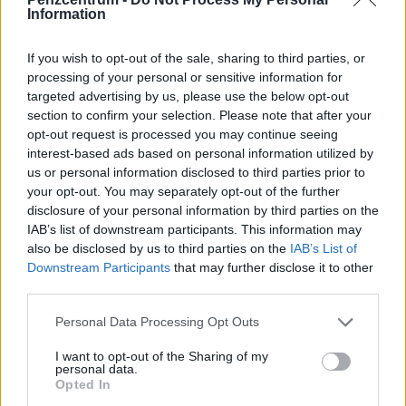
Information
If you wish to opt-out of the sale, sharing to third parties, or
processing of your personal or sensitive information for
targeted advertising by us, please use the below opt-out
section to confirm your selection. Please note that after your
opt-out request is processed you may continue seeing
interest-based ads based on personal information utilized by
us or personal information disclosed to third parties prior to
Kiderült, ekkora fizetéssel már jómódúnak
your opt-out. You may separately opt-out of the further
számítasz Magyarországon: tágul az olló
disclosure of your personal information by third parties on the
gazdag és szegény között
IAB’s list of downstream participants. This information may
also be disclosed by us to third parties on the
IAB’s List of
Hiába emelkednek látványosan a magyar bérek, a
Downstream Participants
that may further disclose it to other
számok mögött továbbra is jelentős jövedelmi
third parties.
különbségek húzódnak meg.
Personal Data Processing Opt Outs
I want to opt-out of the Sharing of my
personal data.
Opted In