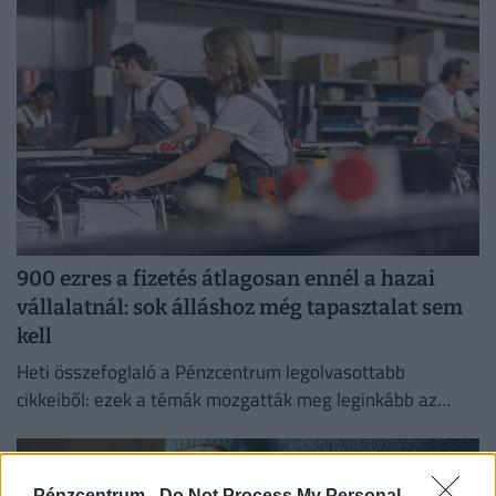
kezelése érdekében.
900 ezres a fizetés átlagosan ennél a hazai
vállalatnál: sok álláshoz még tapasztalat sem
kell
Heti összefoglaló a Pénzcentrum legolvasottabb
cikkeiből: ezek a témák mozgatták meg leginkább az
olvasókat.
Pénzcentrum -
Do Not Process My Personal