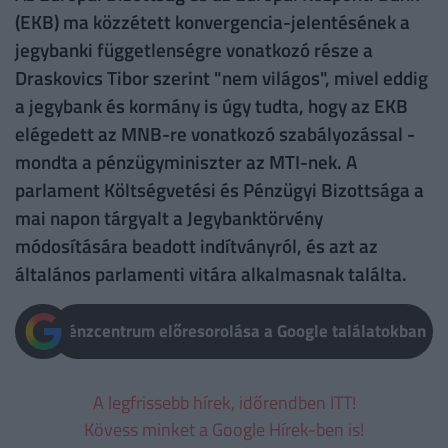
(EKB) ma közzétett konvergencia-jelentésének a
jegybanki függetlenségre vonatkozó része a
Draskovics Tibor szerint "nem világos", mivel eddig
a jegybank és kormány is úgy tudta, hogy az EKB
elégedett az MNB-re vonatkozó szabályozással -
mondta a pénzügyminiszter az MTI-nek. A
parlament Költségvetési és Pénzügyi Bizottsága a
mai napon tárgyalt a Jegybanktörvény
módosítására beadott indítványról, és azt az
általános parlamenti vitára alkalmasnak találta.
Pénzcentrum előresorolása a Google találatokban
A legfrissebb hírek, időrendben ITT!
Kövess minket a Google Hírek-ben is!