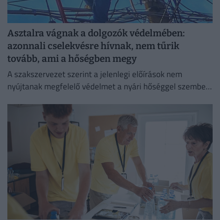
Asztalra vágnak a dolgozók védelmében:
azonnali cselekvésre hívnak, nem tűrik
tovább, ami a hőségben megy
A szakszervezet szerint a jelenlegi előírások nem
nyújtanak megfelelő védelmet a nyári hőséggel szemben,
ezért aláírásgyűjtést indítottak a dolgozók egészségének
védelmében.