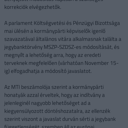
korrekciók elvégezhetők.
A parlament Költségvetési és Pénzügyi Bizottsága
mai ülésén a kormánypárti képviselők igenlő
szavazatával általános vitára alkalmasnak találta a
jegybanktörvény MSZP-SZDSZ-es módosítását, és
megnyílt a lehetőség arra, hogy az eredeti
terveknek megfelelően (várhatóan November 15-
ig) elfogadhatja a módosító javaslatot.
Az MTI beszámolója szerint a kormánypárti
honatyák azzal érveltek, hogy az indítvány a
jelenleginél nagyobb lehetőséget ad a
kiegyensúlyozott döntéshozatalra, az ellenzék
szerint viszont a javaslat durván sérti a jegybank
függetlenségét, szemben áll az európai