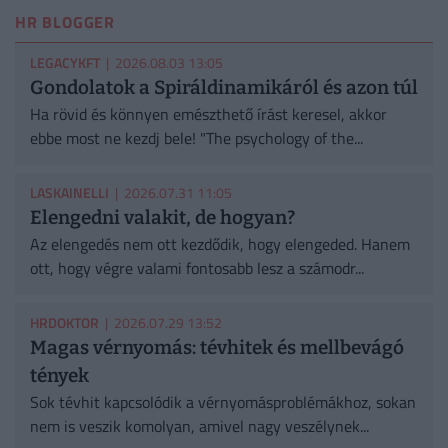
HR BLOGGER
LEGACYKFT
| 2026.08.03 13:05
Gondolatok a Spiráldinamikáról és azon túl
Ha rövid és könnyen emészthető írást keresel, akkor
ebbe most ne kezdj bele! "The psychology of the...
LASKAINELLI
| 2026.07.31 11:05
Elengedni valakit, de hogyan?
Az elengedés nem ott kezdődik, hogy elengeded. Hanem
ott, hogy végre valami fontosabb lesz a számodr...
HRDOKTOR
| 2026.07.29 13:52
Magas vérnyomás: tévhitek és mellbevágó
tények
Sok tévhit kapcsolódik a vérnyomásproblémákhoz, sokan
nem is veszik komolyan, amivel nagy veszélynek...