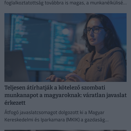
foglalkoztatottság továbbra is magas, a munkanélküliség
pedig nem emelkedik drámai mértékben.
Teljesen átírhatják a kötelező szombati
munkanapot a magyaroknak: váratlan javaslat
érkezett
Átfogó javaslatcsomagot dolgozott ki a Magyar
Kereskedelmi és Iparkamara (MKIK) a gazdaság
működőképességének megőrzése és az energiaválság