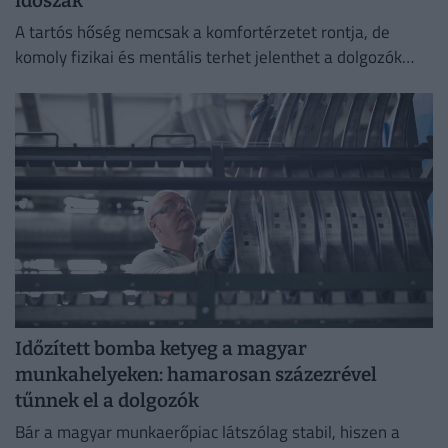
időszak
A tartós hőség nemcsak a komfortérzetet rontja, de
komoly fizikai és mentális terhet jelenthet a dolgozók
számára.
Időzített bomba ketyeg a magyar
munkahelyeken: hamarosan százezrével
tűnnek el a dolgozók
Bár a magyar munkaerőpiac látszólag stabil, hiszen a