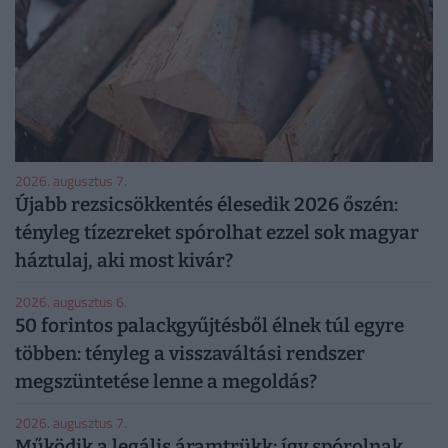
2026. augusztus 7.
Újabb rezsicsökkentés élesedik 2026 őszén:
tényleg tízezreket spórolhat ezzel sok magyar
háztulaj, aki most kivár?
2026. augusztus 6.
50 forintos palackgyűjtésből élnek túl egyre
többen: tényleg a visszaváltási rendszer
megszüntetése lenne a megoldás?
2026. augusztus 7.
Működik a legális áramtrükk: így spórolnak