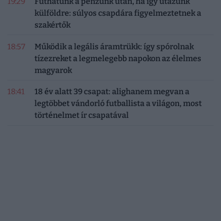
19:29
Futhatunk a pénzünk után, ha így utazunk
külföldre: súlyos csapdára figyelmeztetnek a
szakértők
18:57
Működik a legális áramtrükk: így spórolnak
tízezreket a legmelegebb napokon az élelmes
magyarok
18:41
18 év alatt 39 csapat: alighanem megvan a
legtöbbet vándorló futballista a világon, most
történelmet ír csapatával