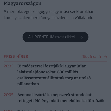
Magyarországon
A mérnöki, egészségügyi és gyártási szektorokban
komoly szakemberhiánnyal küzdenek a vállalatok.
A HRCENTRUM rovat cikkei
FRISS HÍREK
Több friss hír
20:33
Új módszerrel fosztják ki a gyanútlan
lakástulajdonosokat: 600 milliós
csalássorozatot állítottak meg az utolsó
pillanatban
20:05
Azonnal lezárták a népszerű strandokat:
rettegett élőlény miatt menekülnek a fürdőzők