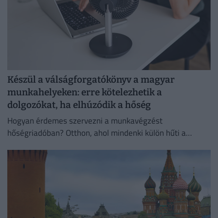
Készül a válságforgatókönyv a magyar
munkahelyeken: erre kötelezhetik a
dolgozókat, ha elhúzódik a hőség
Hogyan érdemes szervezni a munkavégzést
hőségriadóban? Otthon, ahol mindenki külön hűti a
lakását, vagy egy korszerű, energiahatékony
irodaházban, ahol a hűtés központilag működik.