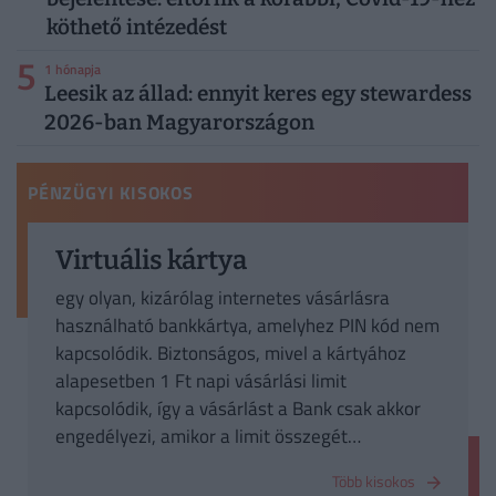
köthető intézedést
5
1 hónapja
Leesik az állad: ennyit keres egy stewardess
2026-ban Magyarországon
PÉNZÜGYI KISOKOS
Virtuális kártya
egy olyan, kizárólag internetes vásárlásra
használható bankkártya, amelyhez PIN kód nem
kapcsolódik. Biztonságos, mivel a kártyához
alapesetben 1 Ft napi vásárlási limit
kapcsolódik, így a vásárlást a Bank csak akkor
engedélyezi, amikor a limit összegét
megemeled. A napi limit összegét kizárólag Te
Több kisokos
tudod módosítani telebankon keresztül.