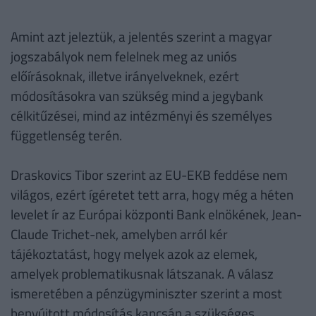
Amint azt jeleztük, a jelentés szerint a magyar
jogszabályok nem felelnek meg az uniós
előírásoknak, illetve irányelveknek, ezért
módosításokra van szükség mind a jegybank
célkitűzései, mind az intézményi és személyes
függetlenség terén.
Draskovics Tibor szerint az EU-EKB feddése nem
világos, ezért ígéretet tett arra, hogy még a héten
levelet ír az Európai központi Bank elnökének, Jean-
Claude Trichet-nek, amelyben arról kér
tájékoztatást, hogy melyek azok az elemek,
amelyek problematikusnak látszanak. A válasz
ismeretében a pénzügyminiszter szerint a most
benyújtott módosítás kapcsán a szükséges