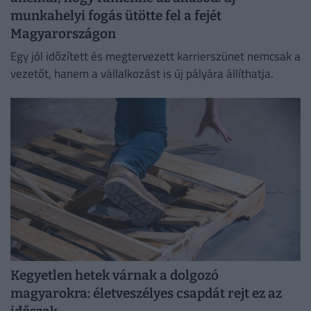
munkahelyi fogás ütötte fel a fejét
Magyarországon
Egy jól időzített és megtervezett karrierszünet nemcsak a
vezetőt, hanem a vállalkozást is új pályára állíthatja.
Kegyetlen hetek várnak a dolgozó
magyarokra: életveszélyes csapdát rejt ez az