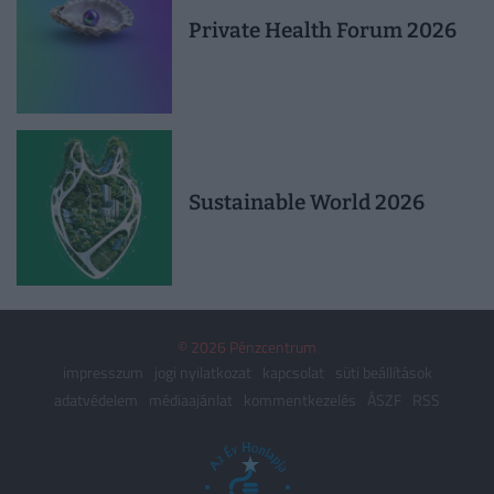
Private Health Forum 2026
Sustainable World 2026
© 2026 Pénzcentrum
impresszum
jogi nyilatkozat
kapcsolat
süti beállítások
adatvédelem
médiaajánlat
kommentkezelés
ÁSZF
RSS