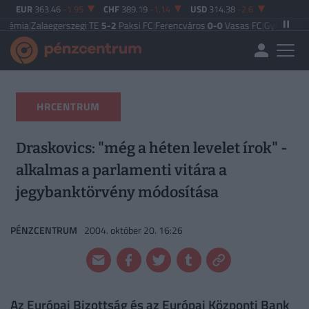
EUR
363.46
-1.95
CHF
389.19
-1.14
USD
314.38
-2.6
laegerszegi TE
5-2
Paksi FC
|
Ferencváros
0-0
Vasas FC
|
Győri ETO FC
4-0
Nyí
HRCENTRUM
Draskovics: "még a héten levelet írok" -
alkalmas a parlamenti vitára a
jegybanktörvény módosítása
PÉNZCENTRUM
2004. október 20. 16:26
Az Európai Bizottság és az Európai Központi Bank