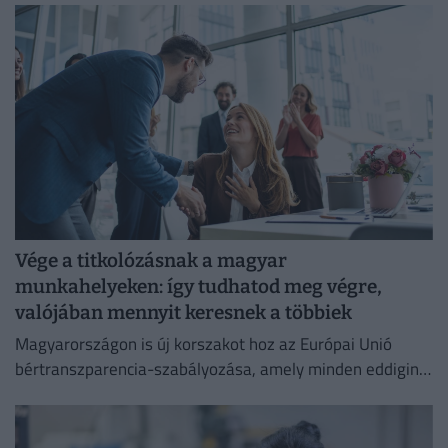
Vége a titkolózásnak a magyar
munkahelyeken: így tudhatod meg végre,
valójában mennyit keresnek a többiek
Magyarországon is új korszakot hoz az Európai Unió
bértranszparencia-szabályozása, amely minden eddiginél
átláthatóbbá teszi a vállalati javadalmazást: