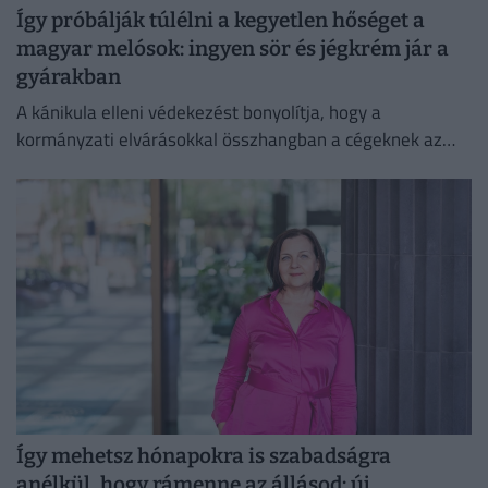
Így próbálják túlélni a kegyetlen hőséget a
magyar melósok: ingyen sör és jégkrém jár a
gyárakban
A kánikula elleni védekezést bonyolítja, hogy a
kormányzati elvárásokkal összhangban a cégeknek az
energiafogyasztásukat is mérsékelniük kell.
Így mehetsz hónapokra is szabadságra
anélkül, hogy rámenne az állásod: új