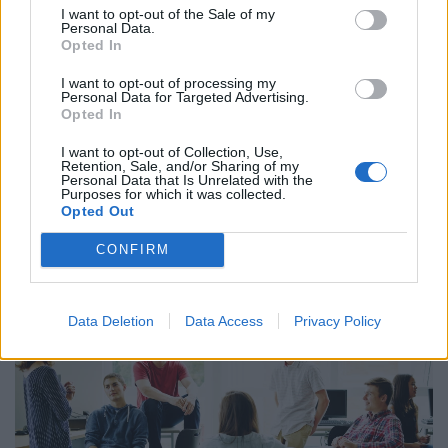
I want to opt-out of the Sale of my
Personal Data.
Opted In
I want to opt-out of processing my
Personal Data for Targeted Advertising.
Opted In
Így dolgoznak home officeból az élelmesek,
I want to opt-out of Collection, Use,
Retention, Sale, and/or Sharing of my
miközben utazgatnak: itt a TOP10 úticél, ahol
Personal Data that Is Unrelated with the
Purposes for which it was collected.
ezt legkönnyebben megteheted
Opted Out
Az IWG kutatása szerint a helyfüggetlen munkavégzés a
CONFIRM
válaszadók 90%-ánál javította a munka és a magánélet
egyensúlyát, míg 80%-uk produktívabbnak érzi magát.
Data Deletion
Data Access
Privacy Policy