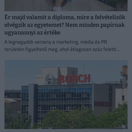
Ér majd valamit a diploma, mire a felvételizők
elvégzik az egyetemet? Nem minden papírnak
ugyanannyi az értéke
A legnagyobb verseny a marketing, média és PR
területén figyelhető meg, ahol átlagosan száz feletti
jelentkező juthat egy pályakezdő állásra.