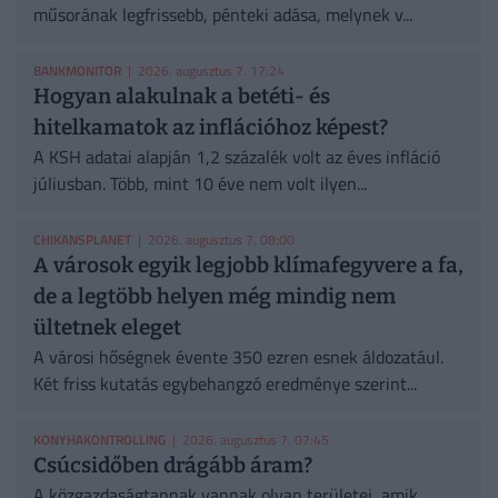
műsorának legfrissebb, pénteki adása, melynek v...
BANKMONITOR
| 2026. augusztus 7. 17:24
Hogyan alakulnak a betéti- és
hitelkamatok az inflációhoz képest?
A KSH adatai alapján 1,2 százalék volt az éves infláció
júliusban. Több, mint 10 éve nem volt ilyen...
CHIKANSPLANET
| 2026. augusztus 7. 08:00
A városok egyik legjobb klímafegyvere a fa,
de a legtöbb helyen még mindig nem
ültetnek eleget
A városi hőségnek évente 350 ezren esnek áldozatául.
Két friss kutatás egybehangzó eredménye szerint...
KONYHAKONTROLLING
| 2026. augusztus 7. 07:45
Csúcsidőben drágább áram?
A közgazdaságtannak vannak olyan területei, amik