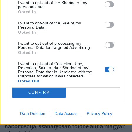
Döbbenetes lakástrükk terjed
I want to opt-out of the Sharing of my
personal data.
Magyarországon: így jutott 50 milliós
Opted In
segítséghez ez a fiatal pár
I want to opt-out of the Sale of my
Egy átlagos család akár 50 millió forintot is elérhet két
Personal Data.
konstrukció kombinálásával: az Otthon Start és a CSOK
Opted In
Plusz együtt jóval kedvezőbb feltételeket kínál.
I want to opt-out of processing my
Personal Data for Targeted Advertising.
Opted In
I want to opt-out of Collection, Use,
Retention, Sale, and/or Sharing of my
Personal Data that Is Unrelated with the
Purposes for which it was collected.
Opted Out
CONFIRM
Data Deletion
Data Access
Privacy Policy
Keményen betett a forintnak Donald Trump
háborúsdija: szabályosan földbe állt a magyar