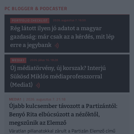
PC BLOGGER & PODCASTER
2026. augusztus 7. 16:50
PORTFOLIO CHECKLIST
Rég látott ilyen jó adatot a magyar
gazdaság: már csak az a kérdés, mit lép
erre a jegybank
2026. július 16. 18:28
MEDIA1
Új médiatörvény, új korszak? Interjú
Sükösd Miklós médiaprofesszorral
(Media1)
MEDIA1
| 2026. augusztus 7. 21:18
Újabb kulcsember távozott a Partizántól:
Benyó Rita elbúcsúzott a nézőktől,
megszűnik az Elemző
Váratlan pillanatokkal zárult a Partizán Elemző című