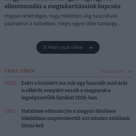
ellentmondás a megtakarításaink kapcsán
Hogyan lehetséges, hogy miközben alig használunk
papírpénzt a boltokban, mégis egyre több bankjegy
áramlik ki a jegybankból?
A Hitel rovat cikkei
FRISS HÍREK
Több friss hír
06:03
Ezért a kutyáért ma már egy használt autó árát
is elkérik: ennyiért veszik a magyarok a
legnépszerűbb fajtákat 2026-ban
21:01
Hatalmas változás jön a magyar általános
iskolákban szeptembertől: ezt minden szülőnek
látnia kell