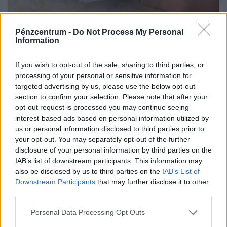
Elindult a dominóhatás: megkapta az első
Pénzcentrum -
Do Not Process My Personal
kemény pofont a forint a közel-keleti
Information
események után
If you wish to opt-out of the sale, sharing to third parties, or
Az olaj drágulása felerősítette a tartós inflációval és a
processing of your personal or sensitive information for
monetáris szigorítással kapcsolatos aggodalmakat.
targeted advertising by us, please use the below opt-out
section to confirm your selection. Please note that after your
opt-out request is processed you may continue seeing
interest-based ads based on personal information utilized by
us or personal information disclosed to third parties prior to
your opt-out. You may separately opt-out of the further
disclosure of your personal information by third parties on the
IAB’s list of downstream participants. This information may
also be disclosed by us to third parties on the
IAB’s List of
Downstream Participants
that may further disclose it to other
third parties.
Personal Data Processing Opt Outs