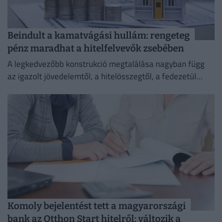
Beindult a kamatvágási hullám: rengeteg
pénz maradhat a hitelfelvevők zsebében
A legkedvezőbb konstrukció megtalálása nagyban függ
az igazolt jövedelemtől, a hitelösszegtől, a fedezetül
szolgáló ingatlan értékétől és a vállalt banki feltételektől
is.
Komoly bejelentést tett a magyarországi
bank az Otthon Start hitelről: változik a