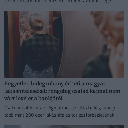
közel kétharmaduk nem vett fel hitelt az elmúlt egy
évben
Kegyetlen hidegzuhany érheti a magyar
lakáshiteleseket: rengeteg család kaphat nem
várt levelet a bankjától
Csaknem öt év után véget érhet az intézkedés, amely
több mint 200 ezer lakáshiteles törlesztőrészletének
emelkedését akadályozta meg.