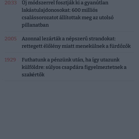
20:33
Új módszerrel fosztják ki a gyanútlan
lakástulajdonosokat: 600 milliós
csalássorozatot állítottak meg az utolsó
pillanatban
20:05
Azonnal lezárták a népszerű strandokat:
rettegett élőlény miatt menekülnek a fürdőzők
19:29
Futhatunk a pénzünk után, ha így utazunk
külföldre: súlyos csapdára figyelmeztetnek a
szakértők