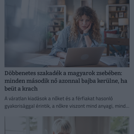
Döbbenetes szakadék a magyarok zsebében:
minden második nő azonnal bajba kerülne, ha
beüt a krach
A váratlan kiadások a nőket és a férfiakat hasonló
gyakorisággal érintik, a nőkre viszont mind anyagi, mind
lelki szempontból lényegesen nagyobb terhet rónak.