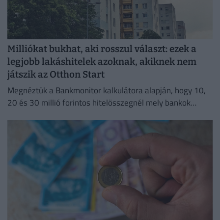
Milliókat bukhat, aki rosszul választ: ezek a
legjobb lakáshitelek azoknak, akiknek nem
játszik az Otthon Start
Megnéztük a Bankmonitor kalkulátora alapján, hogy 10,
20 és 30 millió forintos hitelösszegnél mely bankok
kínálják jelenleg a legkedvezőbb ajánlatokat.