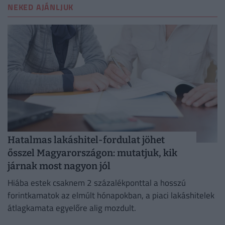
NEKED AJÁNLJUK
Hatalmas lakáshitel-fordulat jöhet
ősszel Magyarországon: mutatjuk, kik
járnak most nagyon jól
Hiába estek csaknem 2 százalékponttal a hosszú
forintkamatok az elmúlt hónapokban, a piaci lakáshitelek
átlagkamata egyelőre alig mozdult.