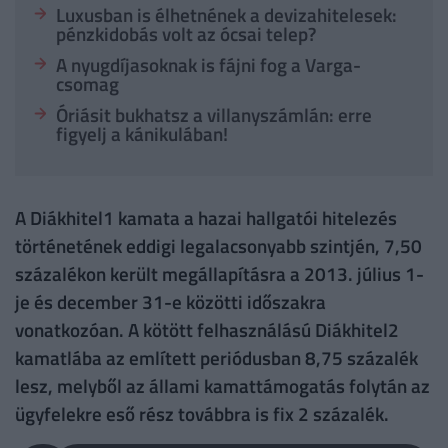
Luxusban is élhetnének a devizahitelesek:
pénzkidobás volt az ócsai telep?
A nyugdíjasoknak is fájni fog a Varga-
csomag
Óriásit bukhatsz a villanyszámlán: erre
figyelj a kánikulában!
A Diákhitel1 kamata a hazai hallgatói hitelezés
történetének eddigi legalacsonyabb szintjén, 7,50
százalékon került megállapításra a 2013. július 1-
je és december 31-e közötti időszakra
vonatkozóan. A kötött felhasználású Diákhitel2
kamatlába az említett periódusban 8,75 százalék
lesz, melyből az állami kamattámogatás folytán az
ügyfelekre eső rész továbbra is fix 2 százalék.