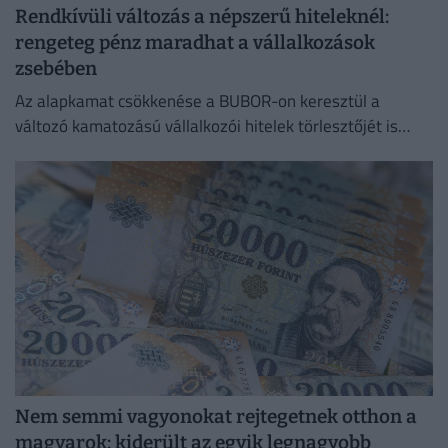
Rendkívüli változás a népszerű hiteleknél:
rengeteg pénz maradhat a vállalkozások
zsebében
Az alapkamat csökkenése a BUBOR-on keresztül a
változó kamatozású vállalkozói hitelek törlesztőjét is
lejjebb viheti.
Nem semmi vagyonokat rejtegetnek otthon a
magyarok: kiderült az egyik legnagyobb