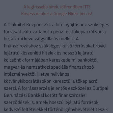
A legfrissebb hírek, időrendben ITT!
Kövess minket a Google Hírek-ben is!
A Diákhitel Központ Zrt. a hitelnyújtáshoz szükséges
forrásait változatlanul a pénz- és tőkepiacról vonja
be, állami kezességvállalás mellett. A
finanszírozáshoz szükséges külső forrásokat rövid
lejáratú készenléti hitelek és hosszú lejáratú
kölcsönök formájában kereskedelmi bankoktól,
magyar és nemzetközi speciális finanszírozó
intézményektől, illetve nyilvános
kötvénykibocsátásokon keresztül a tőkepiacról
szerzi. A forrásszerzés jelentős eszközei az Európai
Beruházási Bankkal kötött finanszírozási
szerződések is, amely hosszú lejáratú források
kedvező feltételekkel történő igénybevételét teszik