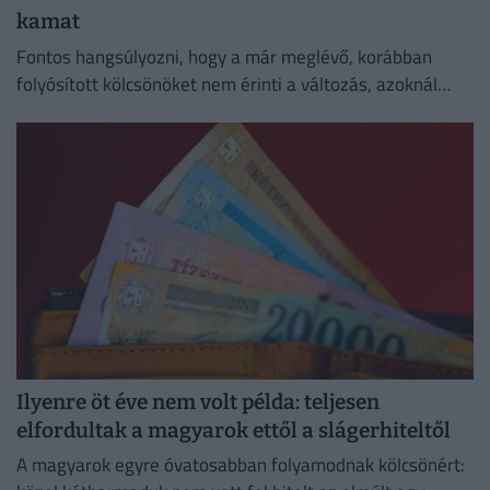
kamat
Fontos hangsúlyozni, hogy a már meglévő, korábban
folyósított kölcsönöket nem érinti a változás, azoknál
megmarad a szerződésben rögzített kamat és
törlesztőrészlet.
Ilyenre öt éve nem volt példa: teljesen
elfordultak a magyarok ettől a slágerhiteltől
A magyarok egyre óvatosabban folyamodnak kölcsönért: