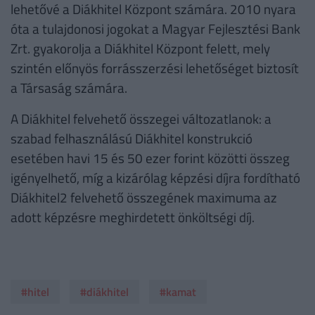
lehetővé a Diákhitel Központ számára. 2010 nyara
óta a tulajdonosi jogokat a Magyar Fejlesztési Bank
Zrt. gyakorolja a Diákhitel Központ felett, mely
szintén előnyös forrásszerzési lehetőséget biztosít
a Társaság számára.
A Diákhitel felvehető összegei változatlanok: a
szabad felhasználású Diákhitel konstrukció
esetében havi 15 és 50 ezer forint közötti összeg
igényelhető, míg a kizárólag képzési díjra fordítható
Diákhitel2 felvehető összegének maximuma az
adott képzésre meghirdetett önköltségi díj.
#hitel
#diákhitel
#kamat