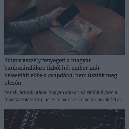
Súlyos veszély fenyegeti a magyar
bankszámlákat: tízből hét ember már
belesétált ebbe a csapdába, nem úszták meg
olcsón
Annak jártunk utána, hogyan alakult az elmúlt évben a
folyószámlahitel-piac és milyen veszélyekre hívják fel a
figyelmet a bankok és a szakértők.