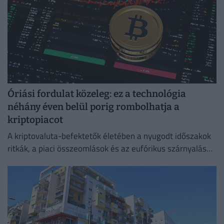
Óriási fordulat közeleg: ez a technológia
néhány éven belül porig rombolhatja a
kriptopiacot
A kriptovaluta-befektetők életében a nyugodt időszakok
ritkák, a piaci összeomlások és az eufórikus szárnyalások
pedig gyakran napok alatt követik egymást.