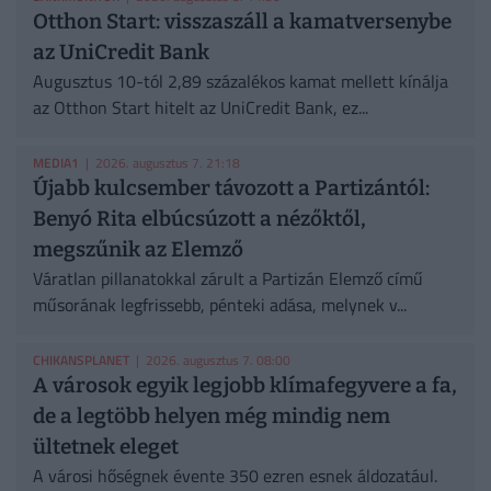
Otthon Start: visszaszáll a kamatversenybe
az UniCredit Bank
Augusztus 10-tól 2,89 százalékos kamat mellett kínálja
az Otthon Start hitelt az UniCredit Bank, ez...
MEDIA1
| 2026. augusztus 7. 21:18
Újabb kulcsember távozott a Partizántól:
Benyó Rita elbúcsúzott a nézőktől,
megszűnik az Elemző
Váratlan pillanatokkal zárult a Partizán Elemző című
műsorának legfrissebb, pénteki adása, melynek v...
CHIKANSPLANET
| 2026. augusztus 7. 08:00
A városok egyik legjobb klímafegyvere a fa,
de a legtöbb helyen még mindig nem
ültetnek eleget
A városi hőségnek évente 350 ezren esnek áldozatául.