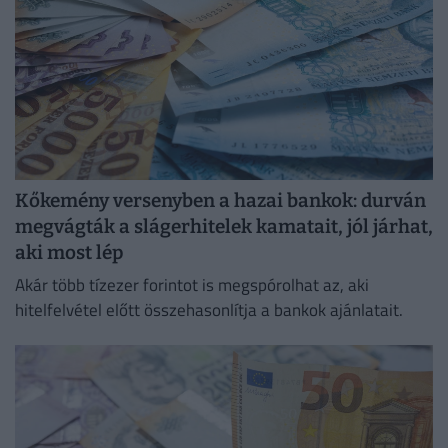
Kőkemény versenyben a hazai bankok: durván
megvágták a slágerhitelek kamatait, jól járhat,
aki most lép
Akár több tízezer forintot is megspórolhat az, aki
hitelfelvétel előtt összehasonlítja a bankok ajánlatait.