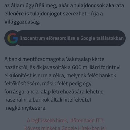
az állam úgy ítéli meg, akár a tulajdonosok akarata
ellenére is tulajdonjogot szerezhet - írja a
Világgazdaság.
Pénzcentrum előresorolása a Google találatokban
A banki mentőcsomagot a Valutaalap kérte
hazánktól, és ők javasolták a 600 milliárd forintnyi
elkülönítést is erre a célra, melynek felét bankok
feltőkésítésére, másik felét pedig egy
forrásgarancia-alap létrehozására lehetne
használni, a bankok általi hitelfelvétel
megkönnyítésére.
A legfrissebb hírek, időrendben ITT!
Kövess minket a Google Hírek-ben is!