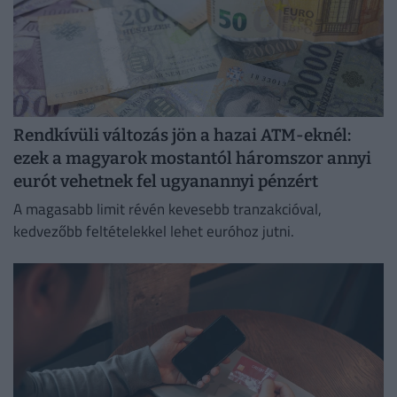
Rendkívüli változás jön a hazai ATM-eknél:
ezek a magyarok mostantól háromszor annyi
eurót vehetnek fel ugyanannyi pénzért
A magasabb limit révén kevesebb tranzakcióval,
kedvezőbb feltételekkel lehet euróhoz jutni.