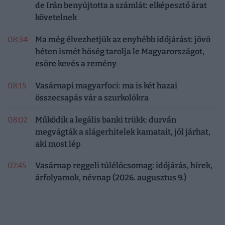
de Irán benyújtotta a számlát: elképesztő árat
követelnek
08:34
Ma még élvezhetjük az enyhébb időjárást: jövő
héten ismét hőség tarolja le Magyarországot,
esőre kevés a remény
08:15
Vasárnapi magyarfoci: ma is két hazai
összecsapás vár a szurkolókra
08:02
Működik a legális banki trükk: durván
megvágták a slágerhitelek kamatait, jól járhat,
aki most lép
07:45
Vasárnap reggeli túlélőcsomag: időjárás, hírek,
árfolyamok, névnap (2026. augusztus 9.)