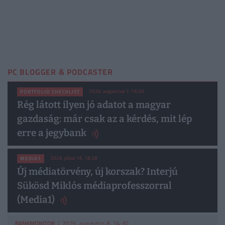
PC BLOGGER & PODCASTER
2026. augusztus 7. 16:50
PORTFOLIO CHECKLIST
Rég látott ilyen jó adatot a magyar
gazdaság: már csak az a kérdés, mit lép
erre a jegybank
2026. július 16. 18:28
MEDIA1
Új médiatörvény, új korszak? Interjú
Sükösd Miklós médiaprofesszorral
(Media1)
BANKMONITOR
| 2026. augusztus 8. 14:30