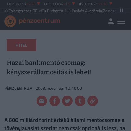
EUR
363.18
-2.23
CHF
388.84
-1.5
USD
314.21
-2.76
rszegi TE
|
MTK Budapest
2-3
Puskás Akadémia
|
Zalaegerszegi TE
5-2
Paksi F
HITEL
Hazai bankmentő csomag:
kényszerállamosítás is lehet!
PÉNZCENTRUM
2008. november 12. 10:00
A 600 milliárd forint értékű állami mentőcsomag a
tövényjavaslat szerint nem csak opcionális lesz, ha