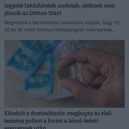
legjobb lakáshitelek azoknak, akiknek nem
játszik az Otthon Start
Megnéztük a Bankmonitor kalkulátora alapján, hogy 10,
20 és 30 millió forintos hitelösszegnél mely bankok
kínálják jelenleg a legkedvezőbb ajánlatokat.
Elindult a dominóhatás: megkapta az első
kemény pofont a forint a közel-keleti
események után