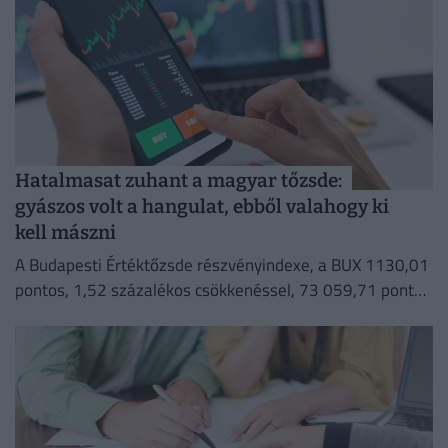
Hatalmasat zuhant a magyar tőzsde:
gyászos volt a hangulat, ebből valahogy ki
kell mászni
A Budapesti Értéktőzsde részvényindexe, a BUX 1130,01
pontos, 1,52 százalékos csökkenéssel, 73 059,71 ponton
zárt szerdán.