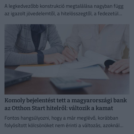
A legkedvezőbb konstrukció megtalálása nagyban függ
az igazolt jövedelemtől, a hitelösszegtől, a fedezetül
szolgáló ingatlan értékétől és a vállalt banki feltételektől
is.
Komoly bejelentést tett a magyarországi bank
az Otthon Start hitelről: változik a kamat
Fontos hangsúlyozni, hogy a már meglévő, korábban
folyósított kölcsönöket nem érinti a változás, azoknál
megmarad a szerződésben rögzített kamat és