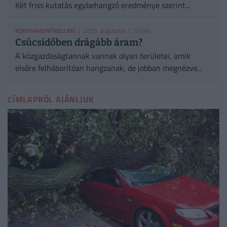
Két friss kutatás egybehangzó eredménye szerint...
KONYHAKONTROLLING
| 2026. augusztus 7. 07:45
Csúcsidőben drágább áram?
A közgazdaságtannak vannak olyan területei, amik
elsőre felháborítóan hangzanak, de jobban megnézve...
CÍMLAPRÓL AJÁNLJUK