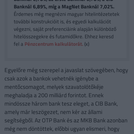
Banknál 6,89%, míg a MagNet Banknál 7,02%.
Érdemes még megnézni magyar hitelintézetetek
további konstrukcióit is, és egyedi kalkulációt
végezni, saját preferenciáink alapján különböző
hitelösszegekre és futamidőkre. Ehhez keresd
fel a
Pénzcentrum kalkulátorát.
(x)
Egyelőre még szerepel a javaslat szövegében, hogy
csak azok a bankok vehetnék igénybe a
mentőcsomagot, melyek szavatolótőkéje
meghaladja a 200 milliárd forintot. Ennek
mindössze három bank tesz eleget, a CIB Bank,
amely már leszögezet, nem kér az állami
segítségből. Az OTP Bank és az MKB Bank azonban
még nem döntöttek, előbbi ugyan elismeri, hogy