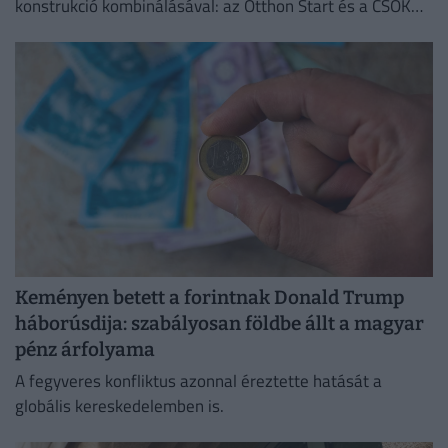
konstrukció kombinálásával: az Otthon Start és a CSOK
Plusz együtt jóval kedvezőbb feltételeket kínál.
Keményen betett a forintnak Donald Trump
háborúsdija: szabályosan földbe állt a magyar
pénz árfolyama
A fegyveres konfliktus azonnal éreztette hatását a
globális kereskedelemben is.