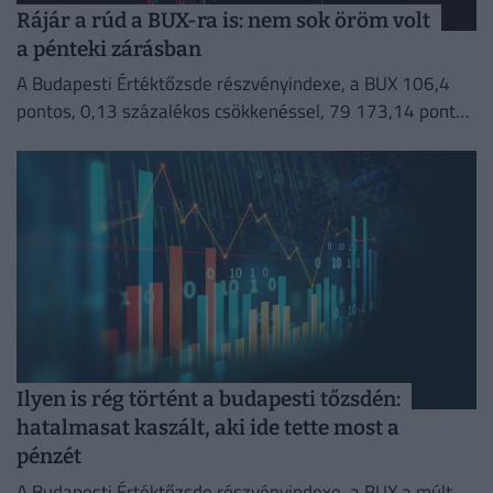
Rájár a rúd a BUX-ra is: nem sok öröm volt
a pénteki zárásban
A Budapesti Értéktőzsde részvényindexe, a BUX 106,4
pontos, 0,13 százalékos csökkenéssel, 79 173,14 ponton
zárt pénteken.
Ilyen is rég történt a budapesti tőzsdén:
hatalmasat kaszált, aki ide tette most a
pénzét
A Budapesti Értéktőzsde részvényindexe, a BUX a múlt