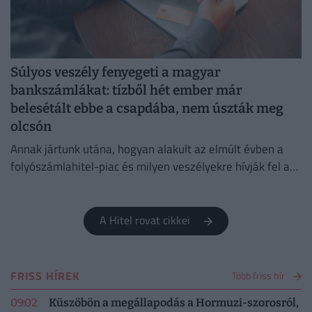
Súlyos veszély fenyegeti a magyar
bankszámlákat: tízből hét ember már
belesétált ebbe a csapdába, nem úszták meg
olcsón
Annak jártunk utána, hogyan alakult az elmúlt évben a
folyószámlahitel-piac és milyen veszélyekre hívják fel a
figyelmet a bankok és a szakértők.
A Hitel rovat cikkei
FRISS HÍREK
Több friss hír
09:02
Küszöbön a megállapodás a Hormuzi-szorosról,