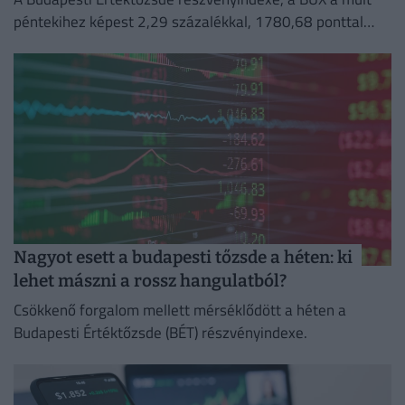
péntekihez képest 2,29 százalékkal, 1780,68 ponttal
emelkedve történelmi csúcson, 79 551,80 ponton zárta a
hetet.
Nagyot esett a budapesti tőzsde a héten: ki
lehet mászni a rossz hangulatból?
Csökkenő forgalom mellett mérséklődött a héten a
Budapesti Értéktőzsde (BÉT) részvényindexe.