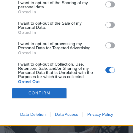
I want to opt-out of the Sharing of my
personal data.
Opted In
I want to opt-out of the Sale of my
Personal Data.
Opted In
Döbbenetes szakadék a magyarok zsebében:
I want to opt-out of processing my
Personal Data for Targeted Advertising.
minden második nő azonnal bajba kerülne, ha
Opted In
beüt a krach
I want to opt-out of Collection, Use,
A váratlan kiadások a nőket és a férfiakat hasonló
Retention, Sale, and/or Sharing of my
gyakorisággal érintik, a nőkre viszont mind anyagi, mind
Personal Data that Is Unrelated with the
Purposes for which it was collected.
lelki szempontból lényegesen nagyobb terhet rónak.
Opted Out
CONFIRM
Data Deletion
Data Access
Privacy Policy