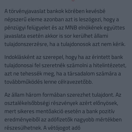
A törvényjavaslat bankok körében kevésbé
népszerű eleme azonban azt is leszögezi, hogy a
pénzügyi felügyelet és az MNB elnökének együttes
javaslata esetén akkor is sor kerülhet állami
tulajdonszerzésre, ha a tulajdonosok azt nem kérik.
Indoklásként az szerepel, hogy ha az érintett bank
tulajdonosai fel szeretnék számolni a hitelintézetet,
azt ne tehessék meg, ha a társadalom számára a
továbbműködés lenne célravezetőbb.
Az állam három formában szerezhet tulajdont. Az
osztalékelsőbbségi részvények azért előnyösek,
mert sikeres mentőakció esetén a bank pozitív
eredményeiből az adófizetők nagyobb mértékben
részesülhetnek. A vétójogot adó