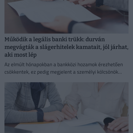
Működik a legális banki trükk: durván
megvágták a slágerhitelek kamatait, jól járhat,
aki most lép
Az elmúlt hónapokban a bankközi hozamok érezhetően
csökkentek, ez pedig megjelent a személyi kölcsönök
piacán is.