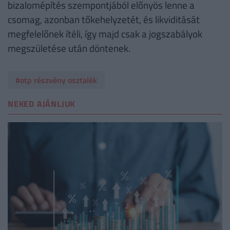
bizalomépítés szempontjából előnyös lenne a
csomag, azonban tőkehelyzetét, és likviditását
megfelelőnek ítéli, így majd csak a jogszabályok
megszületése után döntenek.
#otp részvény osztalék
NEKED AJÁNLJUK