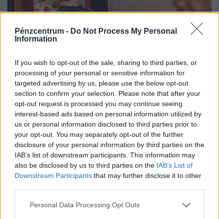
Pénzcentrum -
Do Not Process My Personal
Information
If you wish to opt-out of the sale, sharing to third parties, or
processing of your personal or sensitive information for
targeted advertising by us, please use the below opt-out
Kegyetlen hidegzuhany érheti a magyar
section to confirm your selection. Please note that after your
lakáshiteleseket: rengeteg család kaphat nem
opt-out request is processed you may continue seeing
interest-based ads based on personal information utilized by
várt levelet a bankjától
us or personal information disclosed to third parties prior to
Csaknem öt év után véget érhet az intézkedés, amely
your opt-out. You may separately opt-out of the further
több mint 200 ezer lakáshiteles törlesztőrészletének
disclosure of your personal information by third parties on the
emelkedését akadályozta meg.
IAB’s list of downstream participants. This information may
also be disclosed by us to third parties on the
IAB’s List of
Downstream Participants
that may further disclose it to other
third parties.
Personal Data Processing Opt Outs