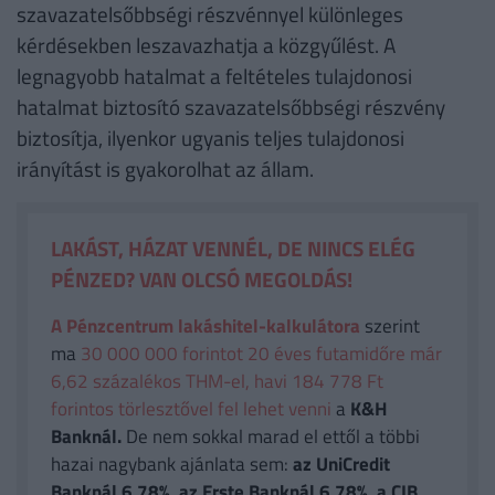
szavazatelsőbbségi részvénnyel különleges
kérdésekben leszavazhatja a közgyűlést. A
legnagyobb hatalmat a feltételes tulajdonosi
hatalmat biztosító szavazatelsőbbségi részvény
biztosítja, ilyenkor ugyanis teljes tulajdonosi
irányítást is gyakorolhat az állam.
LAKÁST, HÁZAT VENNÉL, DE NINCS ELÉG
PÉNZED? VAN OLCSÓ MEGOLDÁS!
A Pénzcentrum lakáshitel-kalkulátora
szerint
ma
30 000 000 forintot 20 éves futamidőre már
6,62 százalékos THM-el, havi 184 778 Ft
forintos törlesztővel fel lehet venni
a
K&H
Banknál.
De nem sokkal marad el ettől a többi
hazai nagybank ajánlata sem:
az UniCredit
Banknál 6,78%, az Erste Banknál 6,78%, a CIB