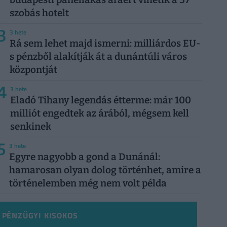
szobás hotelt
3
3 hete
Rá sem lehet majd ismerni: milliárdos EU-
s pénzből alakítják át a dunántúli város
központját
4
3 hete
Eladó Tihany legendás étterme: már 100
milliót engedtek az árából, mégsem kell
senkinek
5
3 hete
Egyre nagyobb a gond a Dunánál:
hamarosan olyan dolog történhet, amire a
történelemben még nem volt példa
PÉNZÜGYI KISOKOS