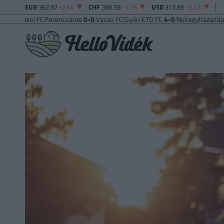
EUR
362.97
-2.44
CHF
388.58
-1.76
USD
313.85
-3.12
ksi FC
|
Ferencváros
0-0
Vasas FC
|
Győri ETO FC
4-0
Nyíregyháza
|
Újpest FC
4