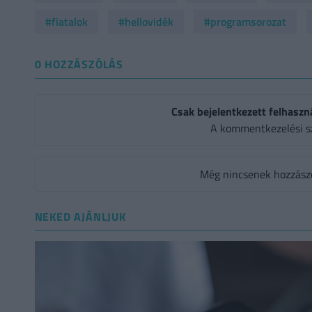
#fiatalok
#hellovidék
#programsorozat
0 HOZZÁSZÓLÁS
Csak bejelentkezett felhaszn
A kommentkezelési s
Még nincsenek hozzászól
NEKED AJÁNLJUK