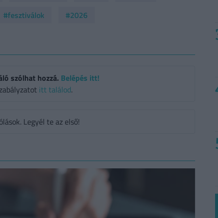
#fesztiválok
#2026
áló szólhat hozzá.
Belépés itt!
zabályzatot
itt találod
.
ások. Legyél te az első!