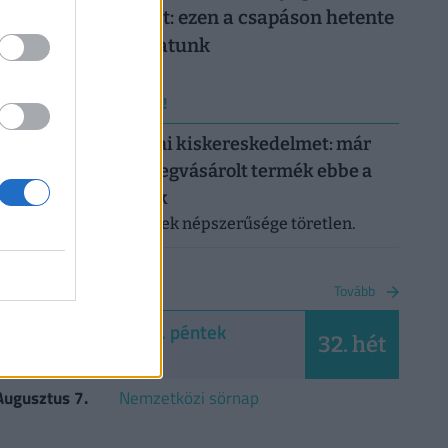
magyar gazdaságot: ezen a csapáson hetente
milliárdokat bukhatunk
ERRŐL NE MARADJ LE!
Letarolták az európai kiskereskedelmet: már
minden második megvásárolt termék ebbe a
kategóriába tartozik
A saját márkás termékek népszerűsége töretlen.
NAPTÁR
Tovább
2026. augusztus 7. péntek
32. hét
Ibolya
Augusztus 7.
Nemzetközi sörnap