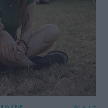
FRISS HÍREK
Több friss hír