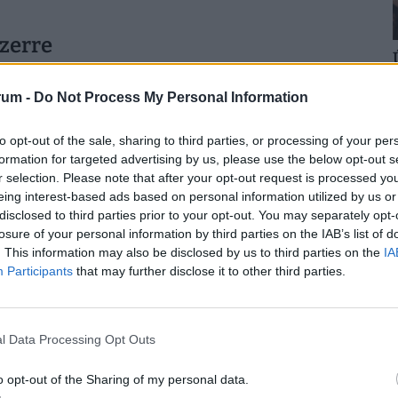
szerre
ti, hogy a tanév végi vizsgák és az érettségi
rum -
Do Not Process My Personal Information
olsó szakaszával. Ennek ellenére a csapat célja
emény megvalósítása Balatonalmádiban.
to opt-out of the sale, sharing to third parties, or processing of your per
formation for targeted advertising by us, please use the below opt-out s
r selection. Please note that after your opt-out request is processed y
eing interest-based ads based on personal information utilized by us or
ÉNZED? VAN OLCSÓ MEGOLDÁS!
disclosed to third parties prior to your opt-out. You may separately opt-
losure of your personal information by third parties on the IAB’s list of
a
30 000 000 forintot 20 éves futamidőre már
. This information may also be disclosed by us to third parties on the
IA
törlesztővel fel lehet venni
a
K&H Banknál.
De
Participants
that may further disclose it to other third parties.
k ajánlata sem:
az UniCredit Banknál 6,78%, az
 a MagNet Banknál 7,02%.
Érdemes még megnézni
és egyedi kalkulációt végezni, saját preferenciáink
l Data Processing Opt Outs
e. Ehhez keresd fel a
Pénzcentrum kalkulátorát.
o opt-out of the Sharing of my personal data.