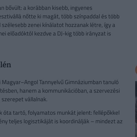
 bővült: a korábban kisebb, ingyenes
ztivállá nőtte ki magát, több színpaddal és több
l szélesebb zenei kínálatot hozzanak létre, így a
i előadóktól kezdve a DJ-kig több irányzat is
élén
ádi Magyar–Angol Tannyelvű Gimnáziumban tanuló
szítésben, hanem a kommunikációban, a szervezési
szerepet vállalnak.
 óta tartó, folyamatos munkát jelent: fellépőkkel
y teljes logisztikáját is koordinálják – mindezt az