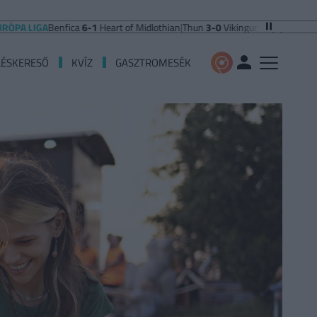
GA
Benfica
6-1
Heart of Midlothian
|
Thun
3-0
Vikingur Reykjavik
|
PAOK Saloni
LÉSKERESŐ
KVÍZ
GASZTROMESÉK