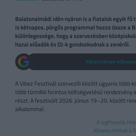
Balatonalmádi idén nyáron is a fiatalok egyik fő 
is kétnapos, pörgős programmal hozza össze a Ba
különlegessége, hogy a szervezésben középiskolá
hazai előadók és DJ-k gondoskodnak a zenéről.
Pénzcentrum előresoro
A Vibez Fesztivál szervezői között ugyanis több kö
több tízmillió forintos költségvetésű rendezvény
részt. A fesztivált 2026. június 19–20. között 
alkalommal.
A legfrissebb hír
Kövess minket a G