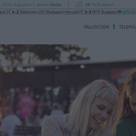
2026. augusztus 7. péntek
Ibolya
29 °C
Budapest
-2
Debreceni VSC
|
Budapest Honvéd FC
3-3
MTK Budapest
UEFA EURÓPA LI
FALUSI CSOK
TELEPÜ