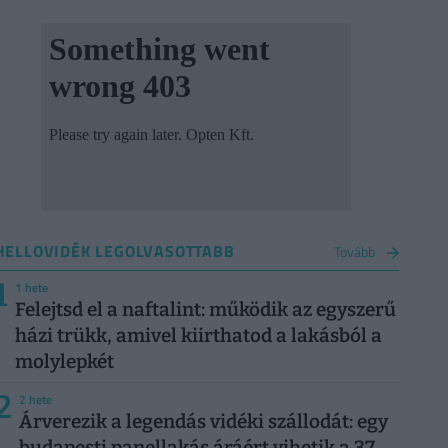
HELLOVIDÉK LEGOLVASOTTABB
Tovább
1
1 hete
Felejtsd el a naftalint: működik az egyszerű
házi trükk, amivel kiirthatod a lakásból a
molylepkét
2
2 hete
Árverezik a legendás vidéki szállodát: egy
budapesti panellakás áráért vihetik a 37