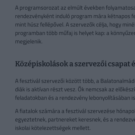
A programsorozat az elmúlt években folyamatosan
rendezvényként induló program mára kétnapos fes
mint húsz fellépővel. A szervezők célja, hogy miné
programban több műfaj is helyet kap: a könnyűzene
megjelenik.
Középiskolások a szervezői csapat 
A fesztivál szervezői között több, a Balatonalm
diák is aktívan részt vesz. Ők nemcsak az előké
feladatokban és a rendezvény lebonyolításában is 
A fiatalok számára a fesztivál szervezése hónapok
egyeztetnek, partnereket keresnek, és a rendezvén
iskolai kötelezettségek mellett.