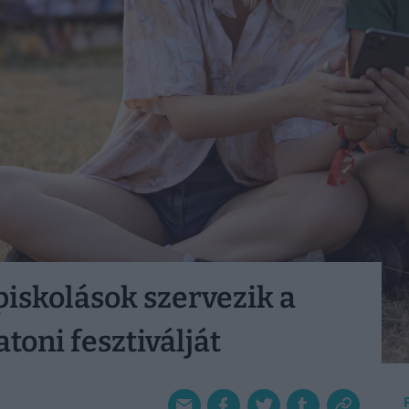
iskolások szervezik a
toni fesztiválját