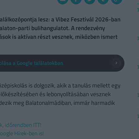
találkozópontja lesz: a Vibez Fesztivál 2026-ban
laton-parti bulihangulatot. A rendezvény
sok is aktívan részt vesznek, miközben ismert
lása a Google találatokban
zépiskolás is dolgozik, akik a tanulás mellett egy
 előkészítésében és lebonyolításában vesznek
rendezik meg Balatonalmádiban, immár harmadik
ek, időrendben ITT!
oogle Hírek-ben is!