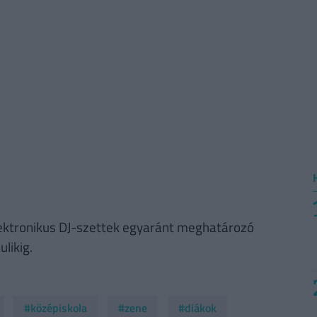
 elektronikus DJ-szettek egyaránt meghatározó
likig.
#középiskola
#zene
#diákok