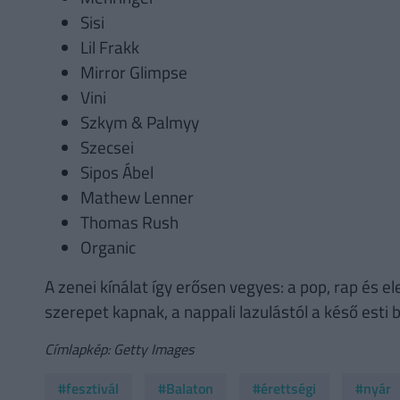
Sisi
Lil Frakk
Mirror Glimpse
Vini
Szkym & Palmyy
Szecsei
Sipos Ábel
Mathew Lenner
Thomas Rush
Organic
A zenei kínálat így erősen vegyes: a pop, rap és
szerepet kapnak, a nappali lazulástól a késő esti bu
Címlapkép: Getty Images
#fesztivál
#Balaton
#érettségi
#nyár