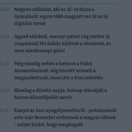
16:02
Nagyon ráfázhat, aki az AI-ra bízza a
nyaralását: egyre több magyart ver át az új
digitális trend
15:43
Agyad eldobod, mennyi pénzt vág zsebre új
csapatánál Mo Salah: kijöttek a részletek, ez
nem mindennapi gázsi
15:29
Még mindig nehéz a helyzet a Paksi
Atomerőműnél: alig tizedét termeli a
megszokottnak, most jött a friss jelentés
15:20
Közeleg a döntés napja: holnap elárulják a
három államfőjelölt nevét
15:14
Ennyit az őszi nyugdíjemelésről, -prémiumról:
erre már keresztet vethetnek a magyar idősek
- szinte kizárt, hogy megkapják