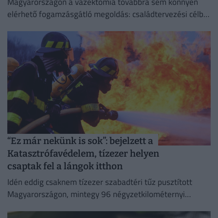
Magyarországon a vazektómia továbbra sem könnyen
elérhető fogamzásgátló megoldás: családtervezési célból
csak szigorú feltételek teljesülése esetén végezhető el.
“Ez már nekünk is sok”: bejelzett a
Katasztrófavédelem, tízezer helyen
csaptak fel a lángok itthon
Idén eddig csaknem tízezer szabadtéri tűz pusztított
Magyarországon, mintegy 96 négyzetkilométernyi
területet emésztve fel.