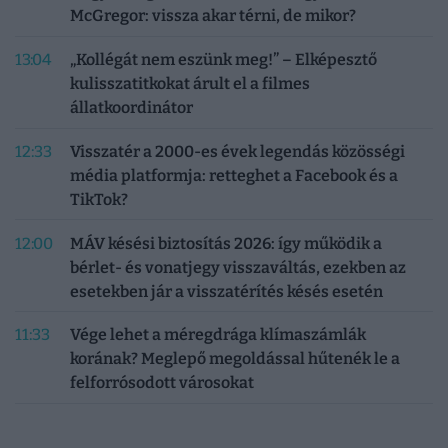
McGregor: vissza akar térni, de mikor?
13:04
„Kollégát nem eszünk meg!” – Elképesztő
kulisszatitkokat árult el a filmes
állatkoordinátor
12:33
Visszatér a 2000-es évek legendás közösségi
média platformja: retteghet a Facebook és a
TikTok?
12:00
MÁV késési biztosítás 2026: így működik a
bérlet- és vonatjegy visszaváltás, ezekben az
esetekben jár a visszatérítés késés esetén
11:33
Vége lehet a méregdrága klímaszámlák
korának? Meglepő megoldással hűtenék le a
felforrósodott városokat