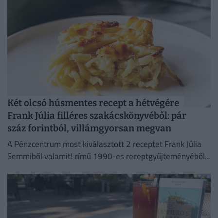
Két olcsó húsmentes recept a hétvégére
Frank Júlia filléres szakácskönyvéből: pár
száz forintból, villámgyorsan megvan
A Pénzcentrum most kiválasztott 2 receptet Frank Júlia
Semmiből valamit! című 1990-es receptgyűjteményéből
és megvizsgáltuk, mennyibe kerülne az elkészítésük ma.