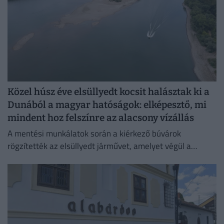
Közel húsz éve elsüllyedt kocsit halásztak ki a
Dunából a magyar hatóságok: elképesztő, mi
mindent hoz felszínre az alacsony vízállás
A mentési munkálatok során a kiérkező búvárok
rögzítették az elsüllyedt járművet, amelyet végül a
műszaki mentő csörlőjének segítségével vontattak ki a
partra.