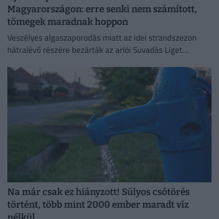
Magyarországon: erre senki nem számított,
tömegek maradnak hoppon
Veszélyes algaszaporodás miatt az idei strandszezon
hátralévő részére bezárták az arlói Suvadás Liget
Strandot.
Na már csak ez hiányzott! Súlyos csőtörés
történt, több mint 2000 ember maradt víz
nélkül