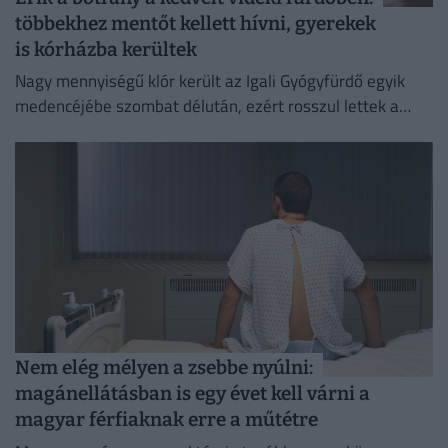
többekhez mentőt kellett hívni, gyerekek
is kórházba kerültek
Nagy mennyiségű klór került az Igali Gyógyfürdő egyik
medencéjébe szombat délután, ezért rosszul lettek a
fürdőzők.
Nem elég mélyen a zsebbe nyúlni:
magánellátásban is egy évet kell várni a
magyar férfiaknak erre a műtétre