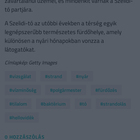
zavartalanul üzemel, és mindenkit várnak a Szelidi-
tó partjára.
A Szelidi-tó az utóbbi években a térség egyik
legnépszerűbb természetes fürdőhelye, amely
különösen a nyári hónapokban vonzza a
látogatókat.
Címlapkép: Getty Images
#vizsgálat
#strand
#nyár
#vízminőség
#polgármester
#fürdőzés
#tilalom
#baktérium
#tó
#strandolás
#hellovidék
0 HOZZÁSZÓLÁS