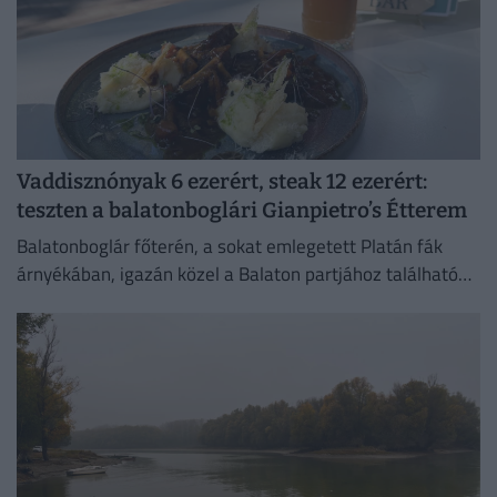
Vaddisznónyak 6 ezerért, steak 12 ezerért:
teszten a balatonboglári Gianpietro’s Étterem
Balatonboglár főterén, a sokat emlegetett Platán fák
árnyékában, igazán közel a Balaton partjához található
tesztünk alanya, a Gianpietro’s Étterem.