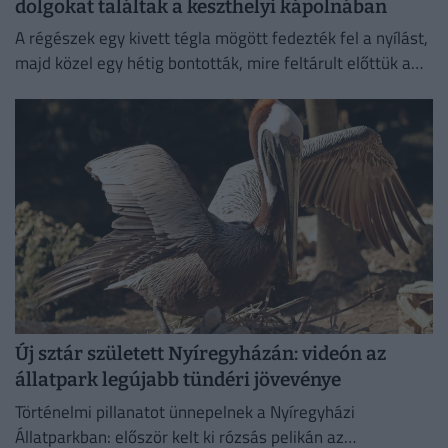
dolgokat találtak a keszthelyi kápolnában
A régészek egy kivett tégla mögött fedezték fel a nyílást,
majd közel egy hétig bontották, mire feltárult előttük a
különös temetkezési hely.
Új sztár született Nyíregyházán: videón az
állatpark legújabb tündéri jövevénye
Történelmi pillanatot ünnepelnek a Nyíregyházi
Állatparkban: először kelt ki rózsás pelikán az