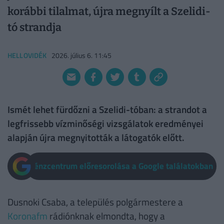
korábbi tilalmat, újra megnyílt a Szelidi-
tó strandja
HELLOVIDÉK
2026. július 6. 11:45
Ismét lehet fürdőzni a Szelidi-tóban: a strandot a
legfrissebb vízminőségi vizsgálatok eredményei
alapján újra megnyitották a látogatók előtt.
Pénzcentrum előresorolása a Google találatokban
Dusnoki Csaba, a település polgármestere a
Koronafm
rádiónknak elmondta, hogy a