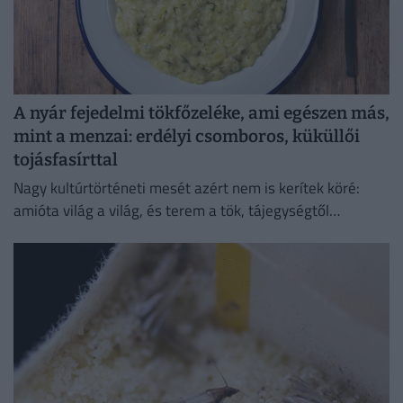
A nyár fejedelmi tökfőzeléke, ami egészen más,
mint a menzai: erdélyi csomboros, küküllői
tojásfasírttal
Nagy kultúrtörténeti mesét azért nem is kerítek köré:
amióta világ a világ, és terem a tök, tájegységtől
függetlenül annyi háziasszony esküszik a saját
módszerére.