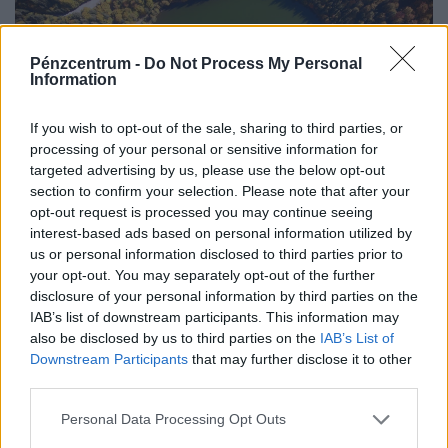
Pénzcentrum -
Do Not Process My Personal
Information
If you wish to opt-out of the sale, sharing to third parties, or
processing of your personal or sensitive information for
targeted advertising by us, please use the below opt-out
section to confirm your selection. Please note that after your
opt-out request is processed you may continue seeing
interest-based ads based on personal information utilized by
Újabb közkedvelt strandon rendeltek el fürdési
us or personal information disclosed to third parties prior to
tilalmat: súlyos a vízminőség-romlás
your opt-out. You may separately opt-out of the further
disclosure of your personal information by third parties on the
A Szent Anna-tó Közép- és Kelet-Európa egyetlen
IAB’s list of downstream participants. This information may
épségben fennmaradt vulkáni krátertava.
also be disclosed by us to third parties on the
IAB’s List of
Downstream Participants
that may further disclose it to other
third parties.
Personal Data Processing Opt Outs