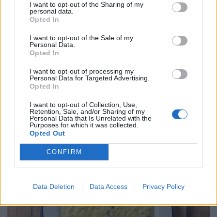
I want to opt-out of the Sharing of my
personal data.
Opted In
I want to opt-out of the Sale of my
Personal Data.
Opted In
I want to opt-out of processing my
Personal Data for Targeted Advertising.
Könyörtelen vérszívók támadnak
Opted In
Magyarországon: fényes nappal is lesben
I want to opt-out of Collection, Use,
állnak - indul az irtás
Retention, Sale, and/or Sharing of my
Personal Data that Is Unrelated with the
A következő napokban nyolc megye negyvenhárom
Purposes for which it was collected.
Opted Out
településén lesznek kezelések.
CONFIRM
Data Deletion
Data Access
Privacy Policy