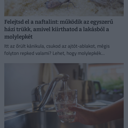
Felejtsd el a naftalint: működik az egyszerű
házi trükk, amivel kiirthatod a lakásból a
molylepkét
Itt az őrült kánikula, csukod az ajtót-ablakot, mégis
folyton repked valami? Lehet, hogy molylepkék
szaporodtak el – de melyikkel van dolgunk, és hogyan
szabadulhatsz meg...