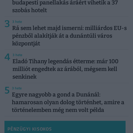
budapesti panellakás áráért vihetik a 37
szobás hotelt
3
3 hete
Rá sem lehet majd ismerni: milliárdos EU-s
pénzből alakítják át a dunántúli város
központját
4
3 hete
Eladó Tihany legendás étterme: már 100
milliót engedtek az árából, mégsem kell
senkinek
5
3 hete
Egyre nagyobb a gond a Dunánál:
hamarosan olyan dolog történhet, amire a
történelemben még nem volt példa
PÉNZÜGYI KISOKOS