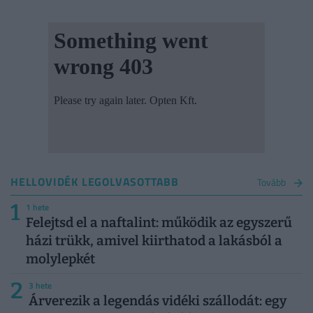
HELLOVIDÉK LEGOLVASOTTABB
Tovább
1
1 hete
Felejtsd el a naftalint: működik az egyszerű
házi trükk, amivel kiirthatod a lakásból a
molylepkét
2
3 hete
Árverezik a legendás vidéki szállodát: egy