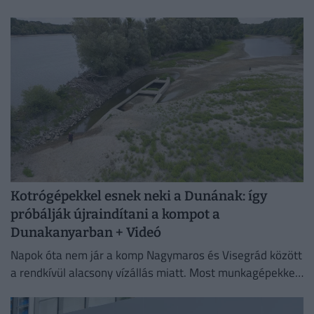
intézményben. A július 4-én született fiókát mindkét
szülő gondosan neveli, a kicsi pedig...
Kotrógépekkel esnek neki a Dunának: így
próbálják újraindítani a kompot a
Dunakanyarban + Videó
Napok óta nem jár a komp Nagymaros és Visegrád között
a rendkívül alacsony vízállás miatt. Most munkagépekkel
mélyítik a medret a kompkikötőnél, hogy ismét
biztonságosan...