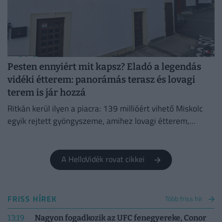
Pesten ennyiért mit kapsz? Eladó a legendás
vidéki étterem: panorámás terasz és lovagi
terem is jár hozzá
Ritkán kerül ilyen a piacra: 139 millióért vihető Miskolc
egyik rejtett gyöngyszeme, amihez lovagi étterem,
titokzatos pince és városi panoráma is jár.
A HelloVidék rovat cikkei
FRISS HÍREK
Több friss hír
13:19
Nagyon fogadkozik az UFC fenegyereke, Conor