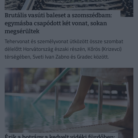
Brutális vasúti baleset a szomszédbam:
egymásba csapódott két vonat, sokan
megsérültek
Tehervonat és személyvonat ütközött össze szombat
délelőtt Horvátország északi részén, Kőrös (Krizevci)
térségében, Sveti Ivan Zabno és Gradec között.
Érik a botrány a kedvelt vidéki fürdőben: