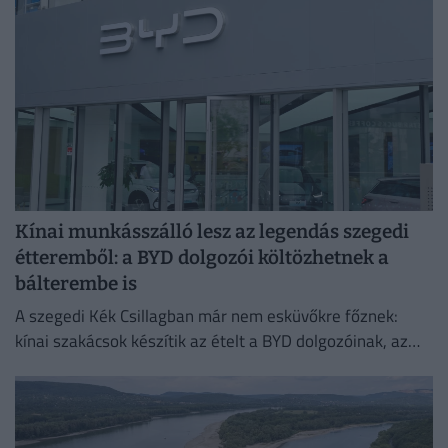
Kínai munkásszálló lesz az legendás szegedi
étteremből: a BYD dolgozói költözhetnek a
bálterembe is
A szegedi Kék Csillagban már nem esküvőkre főznek:
kínai szakácsok készítik az ételt a BYD dolgozóinak, az
egykori bálteremből és más helyiségekből pedig
munkásszállás lehet.