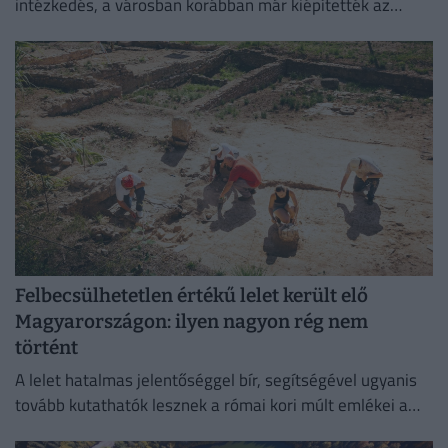
intézkedés, a városban korábban már kiépítették az
okosrendszert.
Felbecsülhetetlen értékű lelet került elő
Magyarországon: ilyen nagyon rég nem
történt
A lelet hatalmas jelentőséggel bír, segítségével ugyanis
tovább kutathatók lesznek a római kori múlt emlékei a
környéken.