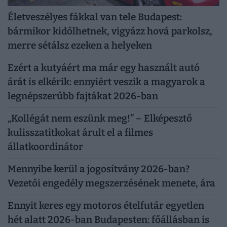
Életveszélyes fákkal van tele Budapest:
bármikor kidőlhetnek, vigyázz hová parkolsz,
merre sétálsz ezeken a helyeken
Ezért a kutyáért ma már egy használt autó
árát is elkérik: ennyiért veszik a magyarok a
legnépszerűbb fajtákat 2026-ban
„Kollégát nem eszünk meg!” – Elképesztő
kulisszatitkokat árult el a filmes
állatkoordinátor
Mennyibe kerül a jogosítvány 2026-ban?
Vezetői engedély megszerzésének menete, ára
Ennyit keres egy motoros ételfutár egyetlen
hét alatt 2026-ban Budapesten: főállásban is