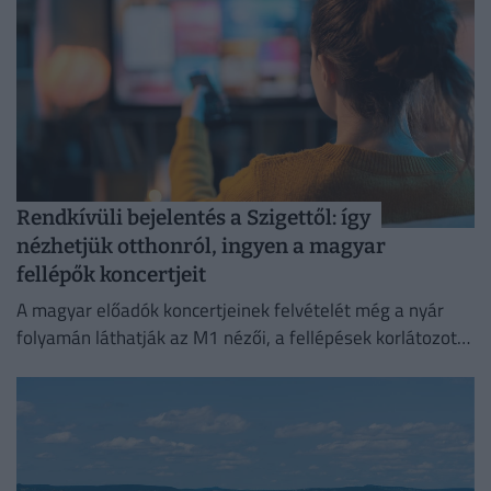
Rendkívüli bejelentés a Szigettől: így
nézhetjük otthonról, ingyen a magyar
fellépők koncertjeit
A magyar előadók koncertjeinek felvételét még a nyár
folyamán láthatják az M1 nézői, a fellépések korlátozott
ideig a Médiaklikken is visszanézhetők lesznek.