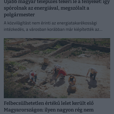
Újabb magyar település tekeri le a fényeket: így
spórolnak az energiával, megszólalt a
polgármester
A közvilágítást nem érinti az energiatakarékossági
intézkedés, a városban korábban már kiépítették az
okosrendszert.
Felbecsülhetetlen értékű lelet került elő
Magyarországon: ilyen nagyon rég nem