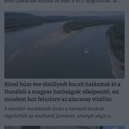
kínai szakácsok készítik az ételt a BYD dolgozóinak, az
egykori bálteremből és más helyiségekből pedig
munkásszállás lehet.
Közel húsz éve elsüllyedt kocsit halásztak ki a
Dunából a magyar hatóságok: elképesztő, mi
mindent hoz felszínre az alacsony vízállás
A mentési munkálatok során a kiérkező búvárok
rögzítették az elsüllyedt járművet, amelyet végül a
műszaki mentő csörlőjének segítségével vontattak ki a