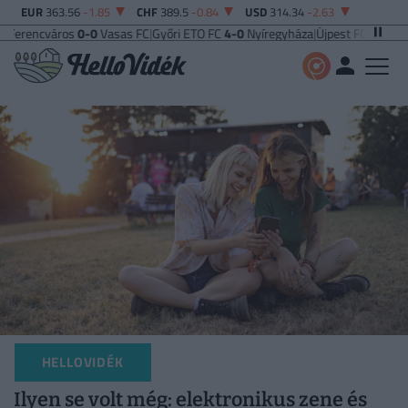
EUR
363.56
-1.85
CHF
389.5
-0.84
USD
314.34
-2.63
os
0-0
Vasas FC
|
Győri ETO FC
4-0
Nyíregyháza
|
Újpest FC
4-2
Debreceni VSC
|
HELLOVIDÉK
Ilyen se volt még: elektronikus zene és