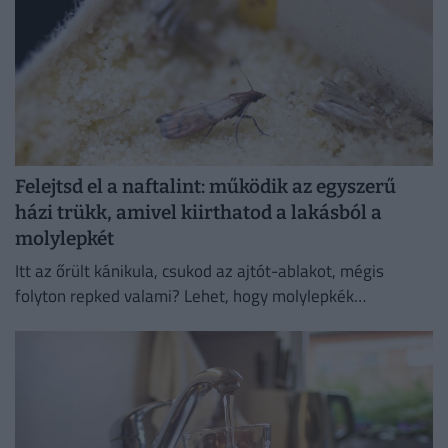
Felejtsd el a naftalint: működik az egyszerű
házi trükk, amivel kiirthatod a lakásból a
molylepkét
Itt az őrült kánikula, csukod az ajtót-ablakot, mégis
folyton repked valami? Lehet, hogy molylepkék
szaporodtak el – de melyikkel van dolgunk, és hogyan
szabadulhatsz meg...