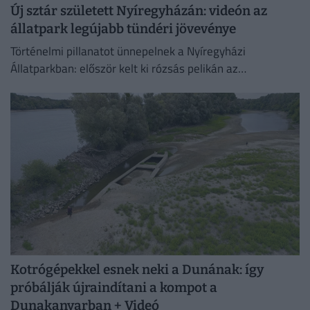
Új sztár született Nyíregyházán: videón az
állatpark legújabb tündéri jövevénye
Történelmi pillanatot ünnepelnek a Nyíregyházi
Állatparkban: először kelt ki rózsás pelikán az
intézményben. A július 4-én született fiókát mindkét
szülő gondosan neveli, a kicsi pedig...
Kotrógépekkel esnek neki a Dunának: így
próbálják újraindítani a kompot a
Dunakanyarban + Videó