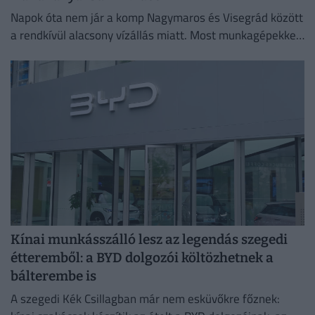
Napok óta nem jár a komp Nagymaros és Visegrád között
a rendkívül alacsony vízállás miatt. Most munkagépekkel
mélyítik a medret a kompkikötőnél, hogy ismét
biztonságosan...
Kínai munkásszálló lesz az legendás szegedi
étteremből: a BYD dolgozói költözhetnek a
bálterembe is
A szegedi Kék Csillagban már nem esküvőkre főznek: