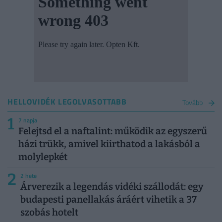
HELLOVIDÉK LEGOLVASOTTABB
Tovább
1
7 napja
Felejtsd el a naftalint: működik az egyszerű
házi trükk, amivel kiirthatod a lakásból a
molylepkét
2
2 hete
Árverezik a legendás vidéki szállodát: egy
budapesti panellakás áráért vihetik a 37
szobás hotelt