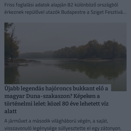
Friss foglalási adatok alapján 82 különböző országból
érkeznek repülővel utazók Budapestre a Sziget Fesztivál
idején,
Újabb legendás hajóroncs bukkant elő a
magyar Duna-szakaszon? Képeken a
történelmi lelet: közel 80 éve lehetett víz
alatt
A járművet a második világháború végén, a saját,
visszavonuló legénysége süllyesztette el egy zátonyon.