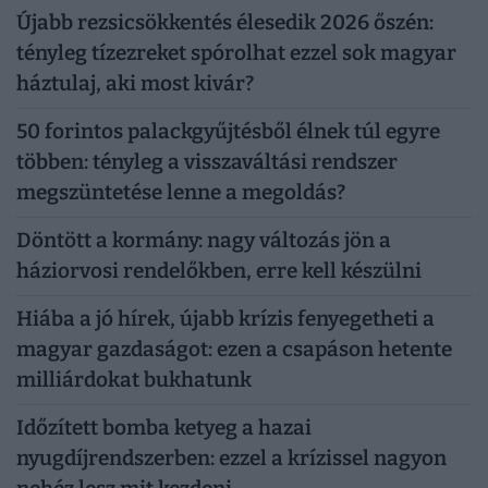
Újabb rezsicsökkentés élesedik 2026 őszén:
tényleg tízezreket spórolhat ezzel sok magyar
háztulaj, aki most kivár?
50 forintos palackgyűjtésből élnek túl egyre
többen: tényleg a visszaváltási rendszer
megszüntetése lenne a megoldás?
Döntött a kormány: nagy változás jön a
háziorvosi rendelőkben, erre kell készülni
Hiába a jó hírek, újabb krízis fenyegetheti a
magyar gazdaságot: ezen a csapáson hetente
milliárdokat bukhatunk
Időzített bomba ketyeg a hazai
nyugdíjrendszerben: ezzel a krízissel nagyon