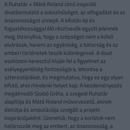
A Ruhatár × Máté Roland című inspiráló
divatbemutató a sokszínűséget, az elfogadást és az
önazonosságot ünnepli. A kifutón ép és
fogyatékossággal élő résztvevők együtt jelennek
meg, bizonyítva, hogy a szépséget nem a külső
elvárások, hanem az egyéniség, a bátorság és az
emberi történetek teszik különlegessé. A divat
eszközein keresztül hívják fel a figyelmet az
esélyegyenlőség fontosságára, lebontva a
sztereotípiákat, és megmutatva, hogy ez egy olyan
kifutó, ahol mindenki helyet kap. A kezdeményezés
megálmodói Szabó Gréta, a szegedi Ruhatár
alapítója és Máté Roland műsorvezető, akinek
életútja és amputációja szolgált a projekt
inspirációjaként. Üzenetük, hogy a korlátok nem
határozzák meg az embert, az önazonosság, a