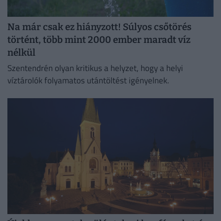
Na már csak ez hiányzott! Súlyos csőtörés
történt, több mint 2000 ember maradt víz
nélkül
Szentendrén olyan kritikus a helyzet, hogy a helyi
víztárolók folyamatos utántöltést igényelnek.