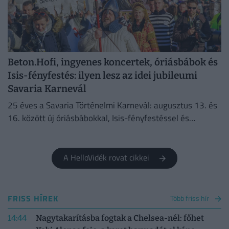
Beton.Hofi, ingyenes koncertek, óriásbábok és
Isis-fényfestés: ilyen lesz az idei jubileumi
Savaria Karnevál
25 éves a Savaria Történelmi Karnevál: augusztus 13. és
16. között új óriásbábokkal, Isis-fényfestéssel és
izgalmas programokkal népesül be Szombathely
belvárosa.
A HelloVidék rovat cikkei
FRISS HÍREK
Több friss hír
14:44
Nagytakarításba fogtak a Chelsea-nél: főhet