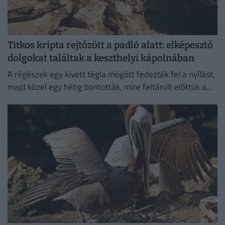
Titkos kripta rejtőzött a padló alatt: elképesztő
dolgokat találtak a keszthelyi kápolnában
A régészek egy kivett tégla mögött fedezték fel a nyílást,
majd közel egy hétig bontották, mire feltárult előttük a
különös temetkezési hely.