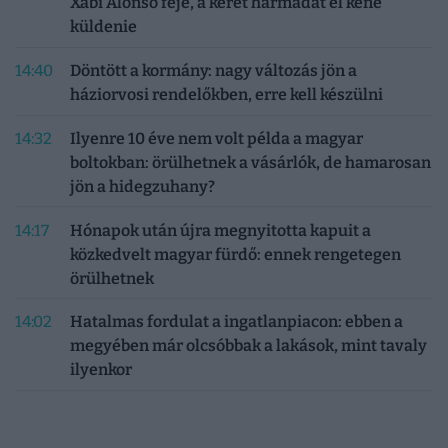
Xabi Alonso feje, a keret harmadát el kéne
küldenie
14:40
Döntött a kormány: nagy változás jön a
háziorvosi rendelőkben, erre kell készülni
14:32
Ilyenre 10 éve nem volt példa a magyar
boltokban: örülhetnek a vásárlók, de hamarosan
jön a hidegzuhany?
14:17
Hónapok után újra megnyitotta kapuit a
közkedvelt magyar fürdő: ennek rengetegen
örülhetnek
14:02
Hatalmas fordulat a ingatlanpiacon: ebben a
megyében már olcsóbbak a lakások, mint tavaly
ilyenkor