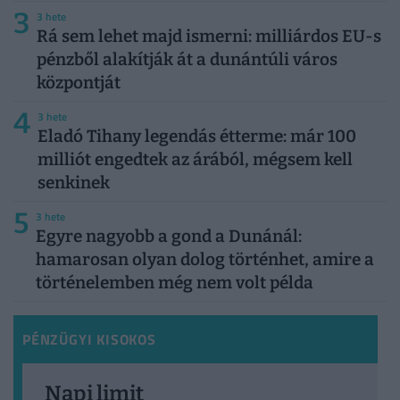
3
3 hete
Rá sem lehet majd ismerni: milliárdos EU-s
pénzből alakítják át a dunántúli város
központját
4
3 hete
Eladó Tihany legendás étterme: már 100
milliót engedtek az árából, mégsem kell
senkinek
5
3 hete
Egyre nagyobb a gond a Dunánál:
hamarosan olyan dolog történhet, amire a
történelemben még nem volt példa
PÉNZÜGYI KISOKOS
Napi limit