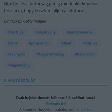
kitartás és a bátorság pedig mindenkit képessé
tesz arra, hogy büszkén álljon a kifutóra.
Címlapkép: Getty Images
#fesztivál
#alapítvány
#gasztronómia
#zene
#programok
#divat
#kultúra
#csongrád
#fogyatékosság
#hellovidék
#hagyomány
0 HOZZÁSZÓLÁS
Csak bejelentkezett felhasználó szólhat hozzá.
Belépés itt!
A kommentkezelési szabályzatot
itt találod
.