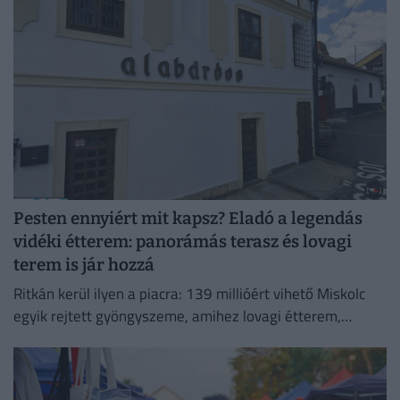
partra.
Pesten ennyiért mit kapsz? Eladó a legendás
vidéki étterem: panorámás terasz és lovagi
terem is jár hozzá
Ritkán kerül ilyen a piacra: 139 millióért vihető Miskolc
egyik rejtett gyöngyszeme, amihez lovagi étterem,
titokzatos pince és városi panoráma is jár.