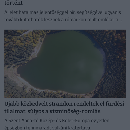
történt
A lelet hatalmas jelentőséggel bír, segítségével ugyanis
tovább kutathatók lesznek a római kori múlt emlékei a
környéken.
Újabb közkedvelt strandon rendeltek el fürdési
tilalmat: súlyos a vízminőség-romlás
A Szent Anna-tó Közép- és Kelet-Európa egyetlen
épségben fennmaradt vulkáni krátertava.