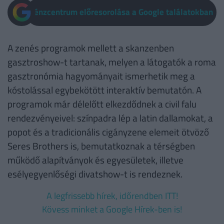
Pénzcentrum előresorolása a Google találatokban
A zenés programok mellett a skanzenben
gasztroshow-t tartanak, melyen a látogatók a roma
gasztronómia hagyományait ismerhetik meg a
kóstolással egybekötött interaktív bemutatón. A
programok már délelőtt elkezdődnek a civil falu
rendezvényeivel: színpadra lép a latin dallamokat, a
popot és a tradicionális cigányzene elemeit ötvöző
Seres Brothers is, bemutatkoznak a térségben
működő alapítványok és egyesületek, illetve
esélyegyenlőségi divatshow-t is rendeznek.
A legfrissebb hírek, időrendben ITT!
Kövess minket a Google Hírek-ben is!