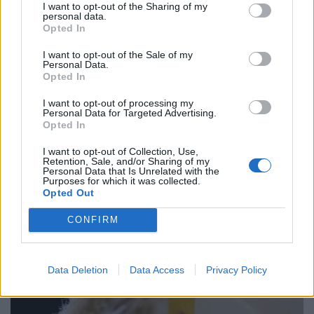
I want to opt-out of the Sharing of my
personal data.
Opted In
I want to opt-out of the Sale of my
Personal Data.
Opted In
I want to opt-out of processing my
Personal Data for Targeted Advertising.
Opted In
I want to opt-out of Collection, Use,
Retention, Sale, and/or Sharing of my
A nyár fejedelmi tökfőzeléke, ami egészen más,
Personal Data that Is Unrelated with the
mint a menzai: erdélyi csomboros, küküllői
Purposes for which it was collected.
Opted Out
tojásfasírttal
Nagy kultúrtörténeti mesét azért nem is kerítek köré:
CONFIRM
amióta világ a világ, és terem a tök, tájegységtől
függetlenül annyi háziasszony esküszik a saját
Data Deletion
Data Access
Privacy Policy
módszerére.