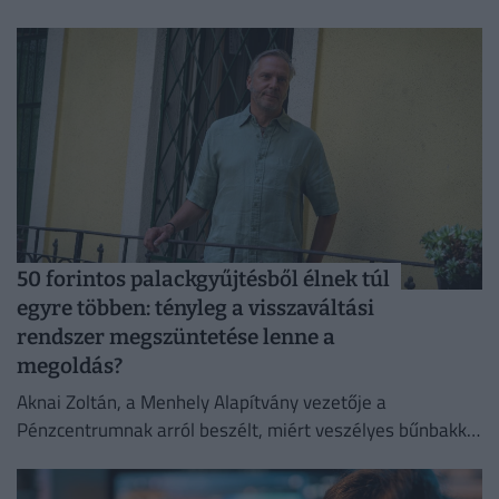
50 forintos palackgyűjtésből élnek túl
egyre többen: tényleg a visszaváltási
rendszer megszüntetése lenne a
megoldás?
Aknai Zoltán, a Menhely Alapítvány vezetője a
Pénzcentrumnak arról beszélt, miért veszélyes bűnbakká
tenni a hajléktalan embereket,