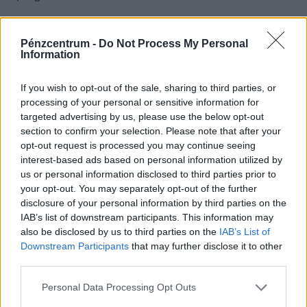
Pénzcentrum -
Do Not Process My Personal
Information
If you wish to opt-out of the sale, sharing to third parties, or
processing of your personal or sensitive information for
targeted advertising by us, please use the below opt-out
section to confirm your selection. Please note that after your
opt-out request is processed you may continue seeing
interest-based ads based on personal information utilized by
us or personal information disclosed to third parties prior to
your opt-out. You may separately opt-out of the further
Könyörtelen vérszívók támadnak
disclosure of your personal information by third parties on the
Magyarországon: fényes nappal is lesben
IAB’s list of downstream participants. This information may
állnak - indul az irtás
also be disclosed by us to third parties on the
IAB’s List of
Downstream Participants
that may further disclose it to other
A következő napokban nyolc megye negyvenhárom
third parties.
településén lesznek kezelések.
Personal Data Processing Opt Outs