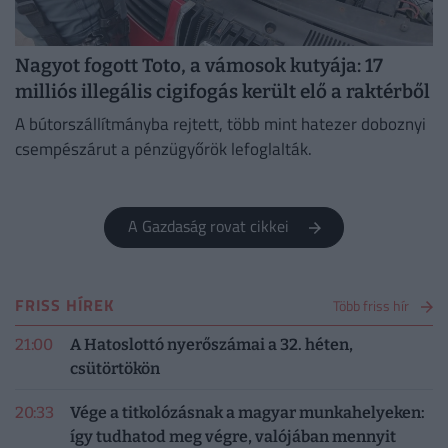
Nagyot fogott Toto, a vámosok kutyája: 17
milliós illegális cigifogás került elő a raktérből
A bútorszállítmányba rejtett, több mint hatezer doboznyi
csempészárut a pénzügyőrök lefoglalták.
A Gazdaság rovat cikkei
FRISS HÍREK
Több friss hír
21:00
A Hatoslottó nyerőszámai a 32. héten,
csütörtökön
20:33
Vége a titkolózásnak a magyar munkahelyeken:
így tudhatod meg végre, valójában mennyit