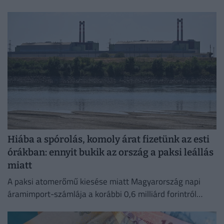
az elmúlt időszakban,
Hiába a spórolás, komoly árat fizetünk az esti
órákban: ennyit bukik az ország a paksi leállás
miatt
A paksi atomerőmű kiesése miatt Magyarország napi
áramimport-számlája a korábbi 0,6 milliárd forintról
mintegy 4 milliárd forintra ugrott.