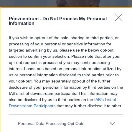
Pénzcentrum -
Do Not Process My Personal
Information
Elárulta Bóna Szabolcs, mikor csökkenhet a
If you wish to opt-out of the sale, sharing to third parties, or
zöldségek és gyümölcsök áfája 5%-ra
processing of your personal or sensitive information for
targeted advertising by us, please use the below opt-out
A 2026-os aszály a várakozások szerint még a 2022-es
section to confirm your selection. Please note that after your
rekordokat is felülmúlhatja, miközben a kukoricatermés
opt-out request is processed you may continue seeing
jelentős visszaesése miatt Magyarország ismét importra
interest-based ads based on personal information utilized by
szorulhat.
us or personal information disclosed to third parties prior to
your opt-out. You may separately opt-out of the further
disclosure of your personal information by third parties on the
IAB’s list of downstream participants. This information may
also be disclosed by us to third parties on the
IAB’s List of
Downstream Participants
that may further disclose it to other
third parties.
Personal Data Processing Opt Outs