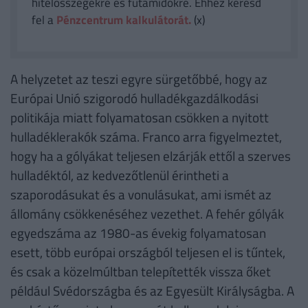
hitelösszegekre és futamidőkre. Ehhez keresd
fel a
Pénzcentrum kalkulátorát.
(x)
A helyzetet az teszi egyre sürgetőbbé, hogy az
Európai Unió szigorodó hulladékgazdálkodási
politikája miatt folyamatosan csökken a nyitott
hulladéklerakók száma. Franco arra figyelmeztet,
hogy ha a gólyákat teljesen elzárják ettől a szerves
hulladéktól, az kedvezőtlenül érintheti a
szaporodásukat és a vonulásukat, ami ismét az
állomány csökkenéséhez vezethet. A fehér gólyák
egyedszáma az 1980-as évekig folyamatosan
esett, több európai országból teljesen el is tűntek,
és csak a közelmúltban telepítették vissza őket
például Svédországba és az Egyesült Királyságba. A