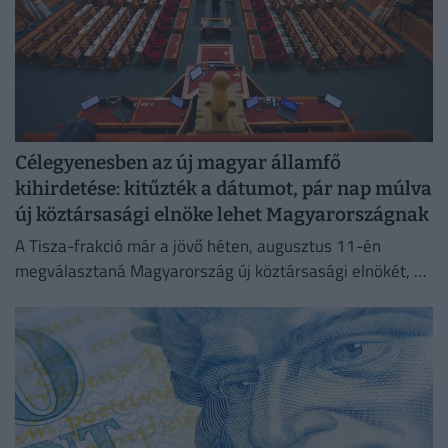
Célegyenesben az új magyar államfő
kihirdetése: kitűzték a dátumot, pár nap múlva
új köztársasági elnöke lehet Magyarországnak
A Tisza-frakció már a jövő héten, augusztus 11-én
megválasztaná Magyarország új köztársasági elnökét, az
erről szóló indítványt szerdán be is nyújtották az
Országgyűlésnek.