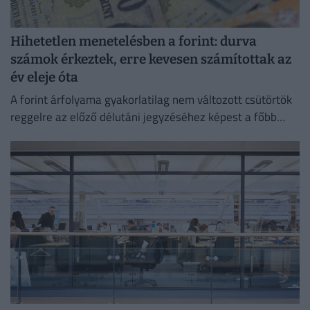
Hihetetlen menetelésben a forint: durva
számok érkeztek, erre kevesen számítottak az
év eleje óta
A forint árfolyama gyakorlatilag nem változott csütörtök
reggelre az előző délutáni jegyzéséhez képest a főbb
devizákkal szemben a bankközi piacon.