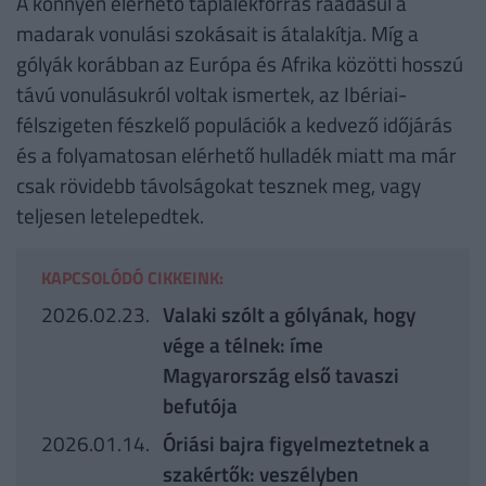
A könnyen elérhető táplálékforrás ráadásul a
madarak vonulási szokásait is átalakítja. Míg a
gólyák korábban az Európa és Afrika közötti hosszú
távú vonulásukról voltak ismertek, az Ibériai-
félszigeten fészkelő populációk a kedvező időjárás
és a folyamatosan elérhető hulladék miatt ma már
csak rövidebb távolságokat tesznek meg, vagy
teljesen letelepedtek.
KAPCSOLÓDÓ CIKKEINK:
2026.02.23.
Valaki szólt a gólyának, hogy
vége a télnek: íme
Magyarország első tavaszi
befutója
2026.01.14.
Óriási bajra figyelmeztetnek a
szakértők: veszélyben