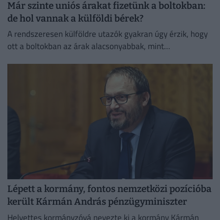
Már szinte uniós árakat fizetünk a boltokban:
de hol vannak a külföldi bérek?
A rendszeresen külföldre utazók gyakran úgy érzik, hogy
ott a boltokban az árak alacsonyabbak, mint
Magyarországon.
Lépett a kormány, fontos nemzetközi pozícióba
került Kármán András pénzügyminiszter
Helyettes kormányzóvá nevezte ki a kormány Kármán