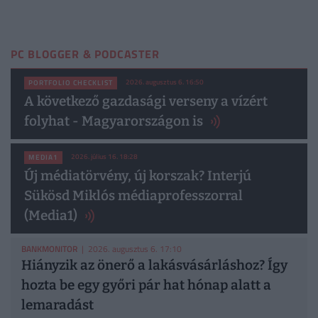
PC BLOGGER & PODCASTER
2026. augusztus 6. 16:50
PORTFOLIO CHECKLIST
A következő gazdasági verseny a vízért
folyhat - Magyarországon is
2026. július 16. 18:28
MEDIA1
Új médiatörvény, új korszak? Interjú
Sükösd Miklós médiaprofesszorral
(Media1)
BANKMONITOR
| 2026. augusztus 6. 17:10
Hiányzik az önerő a lakásvásárláshoz? Így
hozta be egy győri pár hat hónap alatt a
lemaradást