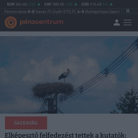
EUR
364.66
2.92
CHF
389.56
1.66
USD
316.48
3.4
ros
0-0
Vasas FC
|
Győri ETO FC
4-0
Nyíregyháza
|
Újpest FC
4-2
Debreceni VS
GAZDASÁG
Elképesztő felfedezést tettek a kutatók: