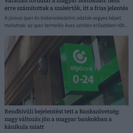
Váratlan fordulat a magyar boltokban: nem
erre számítottak a szakértők, itt a friss jelentés
A júniusi ipari és kiskereskedelmi adatok vegyes képet
mutatnak: az ipari termelés éves szinten erősebben nőtt
a vártnál.
Rendkívüli bejelentést tett a Bankszövetség:
nagy változás jön a magyar bankokban a
kánikula miatt