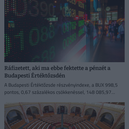
Ráfizetett, aki ma ebbe fektette a pénzét a
Budapesti Értéktőzsdén
A Budapesti Értéktőzsde részvényindexe, a BUX 998,5
pontos, 0,67 százalékos csökkenéssel, 148 085,97
ponton zárt szerdán.