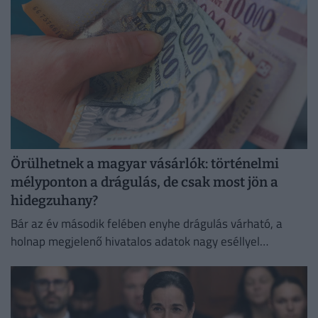
Örülhetnek a magyar vásárlók: történelmi
mélyponton a drágulás, de csak most jön a
hidegzuhany?
Bár az év második felében enyhe drágulás várható, a
holnap megjelenő hivatalos adatok nagy eséllyel
megerősítik a jegybank augusztusra tervezett
kamatvágását.