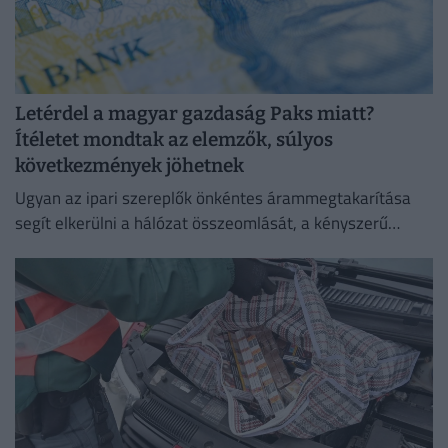
Letérdel a magyar gazdaság Paks miatt?
Ítéletet mondtak az elemzők, súlyos
következmények jöhetnek
Ugyan az ipari szereplők önkéntes árammegtakarítása
segít elkerülni a hálózat összeomlását, a kényszerű
leállások és a súlyos aszály hetente akár 0,1 százalékkal
is csökkenthetik a...