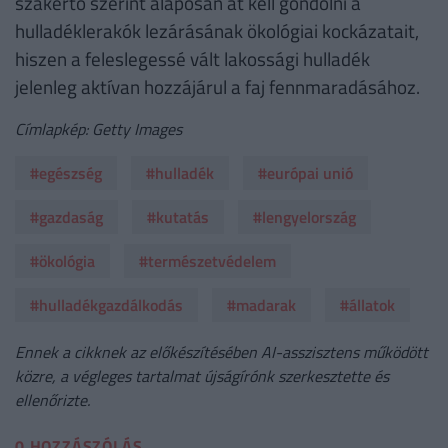
szakértő szerint alaposan át kell gondolni a
hulladéklerakók lezárásának ökológiai kockázatait,
hiszen a feleslegessé vált lakossági hulladék
jelenleg aktívan hozzájárul a faj fennmaradásához.
Címlapkép: Getty Images
#egészség
#hulladék
#európai unió
#gazdaság
#kutatás
#lengyelország
#ökológia
#természetvédelem
#hulladékgazdálkodás
#madarak
#állatok
Ennek a cikknek az előkészítésében AI-asszisztens működött
közre, a végleges tartalmat újságírónk szerkesztette és
ellenőrizte.
0 HOZZÁSZÓLÁS