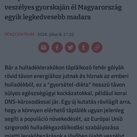
veszélyes gyorskaján él Magyarország
egyik legkedvesebb madara
PÉNZCENTRUM
2026. július 8. 21:32
Bár a hulladéklerakókon táplálkozó fehér gólyák
rövid távon energiához jutnak és híznak az emberi
hulladékból, ez a "gyorsétel-diéta" hosszú távon
súlyos egészségügyi kockázatokkal, például korai
DNS-károsodással jár. Egy új kutatás rávilágít arra,
hogy a könnyen elérhető táplálék ugyan jelenleg
segíti a populáció növekedését, az Európai Unió
szigorodó hulladékgazdálkodási szabályozása
miatti lerakóbezárások a jövőben újabb veszélyt