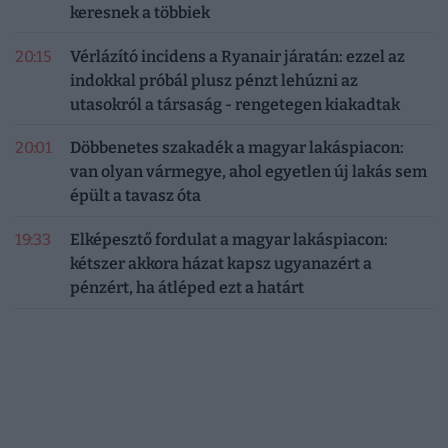
keresnek a többiek
20:15
Vérlázító incidens a Ryanair járatán: ezzel az
indokkal próbál plusz pénzt lehúzni az
utasokról a társaság - rengetegen kiakadtak
20:01
Döbbenetes szakadék a magyar lakáspiacon:
van olyan vármegye, ahol egyetlen új lakás sem
épült a tavasz óta
19:33
Elképesztő fordulat a magyar lakáspiacon:
kétszer akkora házat kapsz ugyanazért a
pénzért, ha átléped ezt a határt