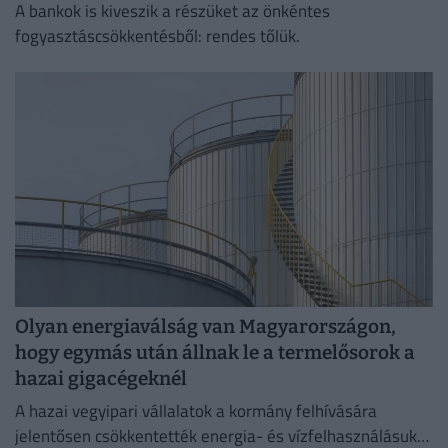
A bankok is kiveszik a részüket az önkéntes
fogyasztáscsökkentésből: rendes tőlük.
Olyan energiaválság van Magyarországon,
hogy egymás után állnak le a termelősorok a
hazai gigacégeknél
A hazai vegyipari vállalatok a kormány felhívására
jelentősen csökkentették energia- és vízfelhasználásukat