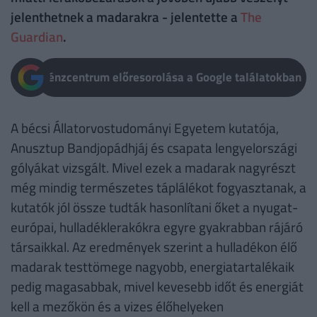
jelenthetnek a madarakra - jelentette a
The
Guardian
.
Pénzcentrum előresorolása a Google találatokban
A bécsi Állatorvostudományi Egyetem kutatója,
Anusztup Bandjopádhjáj és csapata lengyelországi
gólyákat vizsgált. Mivel ezek a madarak nagyrészt
még mindig természetes táplálékot fogyasztanak, a
kutatók jól össze tudták hasonlítani őket a nyugat-
európai, hulladéklerakókra egyre gyakrabban rájáró
társaikkal. Az eredmények szerint a hulladékon élő
madarak testtömege nagyobb, energiatartalékaik
pedig magasabbak, mivel kevesebb időt és energiát
kell a mezőkön és a vizes élőhelyeken