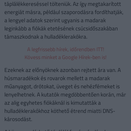
táplálékkereséssel tölteniük. Az így megtakarított
energiát másra, például szaporodásra fordíthatják,
a lengyel adatok szerint ugyanis a madarak
leginkább a fiókák etetésének csúcsidőszakában
támaszkodnak a hulladéklerakókra.
A legfrissebb hírek, időrendben ITT!
Kövess minket a Google Hírek-ben is!
Ezeknek az előnyöknek azonban rejtett ára van. A
húsmaradékok és rovarok mellett a madarak
műanyagot, drótokat, üveget és nehézfémeket is
lenyelhetnek. A kutatók megdöbbentően korán, már
az alig egyhetes fiókáknál is kimutatták a
hulladéklerakókhoz köthető étrend miatti DNS-
károsodást.