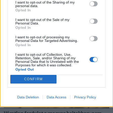
I want to opt-out of the Sharing of my
personal data.
Opted In
Olyan krízis érte el Magyarországot, amire
senki sem készült fel: a Duna miatt roppanhat
I want to opt-out of the Sale of my
Personal Data.
meg a forint
Opted In
A 2026-os rendkívüli nyári aszály már messze túlmutat a
I want to opt-out of processing my
mezőgazdaság problémáin.
Personal Data for Targeted Advertising.
Opted In
I want to opt-out of Collection, Use,
Retention, Sale, and/or Sharing of my
Personal Data that Is Unrelated with the
Purposes for which it was collected.
Opted Out
CONFIRM
Data Deletion
Data Access
Privacy Policy