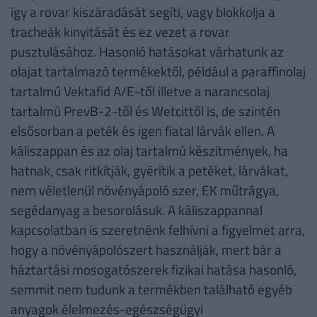
így a rovar kiszáradását segíti, vagy blokkolja a
tracheák kinyitását és ez vezet a rovar
pusztulásához. Hasonló hatásokat várhatunk az
olajat tartalmazó termékektől, például a paraffinolaj
tartalmú Vektafid A/E-től illetve a narancsolaj
tartalmú PrevB-2-től és Wetcittől is, de szintén
elsősorban a peték és igen fiatal lárvák ellen. A
káliszappan és az olaj tartalmú készítmények, ha
hatnak, csak ritkítják, gyérítik a petéket, lárvákat,
nem véletlenül növényápoló szer, EK műtrágya,
segédanyag a besorolásuk. A káliszappannal
kapcsolatban is szeretnénk felhívni a figyelmet arra,
hogy a növényápolószert használják, mert bár a
háztartási mosogatószerek fizikai hatása hasonló,
semmit nem tudunk a termékben található egyéb
anyagok élelmezés-egészségügyi