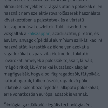
almaültetvényekben virágzás után a poloskák ellen
használt nem szelektív rovarölőszerek használata
következtében a pajzstetvek és a vértetű
felszaporodását észlelték. Több kísérletben
vizsgálták a
káliszappan
, azadirachtin, piretrin, és
ásványi anyagok (például alumínium szilikát, kaolin)
használatát. Keresték az élőhelyen azokat a
ragadozókat és parazita életmódot folytató
rovarokat, amelyek a poloskák tojásait, lárváit,
imágóit ritkítják. Amerikai kutatások alapján
megfigyelték, hogy a polifág ragadozók, fátyolkák,
katicabogarak, fülbemászók, ragadozó pókok
ritkítják a különböző fejlődési állapotú poloskákat,
erre vonatkozóan európai adatok is vannak.
Ökológiai gazdálkodók legális technológiaként