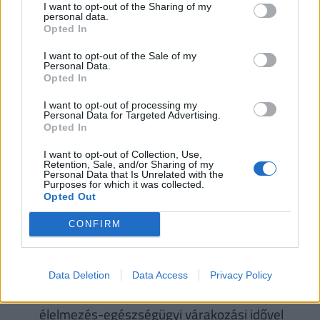
környezetbarát módon a különböző poloskafajok
I want to opt-out of the Sharing of my
personal data.
ellen. Ennek alapján a következőket tegyük:
Opted In
A lakásokba, ablakrepedésekbe behúzódó,
I want to opt-out of the Sale of my
Personal Data.
telelni készülő, vagy telelő imágókat gyűjtsük
Opted In
össze porszívóval, sepréssel. Semmisítsük
I want to opt-out of processing my
meg őket. Van természetes piretrin
Personal Data for Targeted Advertising.
Opted In
hatóanyagú bioicid háztartási rovarölőszer, ez
azonban csak az épületekben, a címkének
I want to opt-out of Collection, Use,
Retention, Sale, and/or Sharing of my
megfelelően használandó ellenük. A biocid nem
Personal Data that Is Unrelated with the
Purposes for which it was collected.
növényvédőszer, tehát ilyen terméket
Opted Out
haszonnövényen ne használjanak, akkor se, ha
CONFIRM
termék hatóanyaga alapján megfelelőnek
tűnik! A növényvédőszerek esetén a címke
tartalmazza azt a leírást, hogy milyen
Data Deletion
Data Access
Privacy Policy
dózisban, milyen kultúrában és mennyi
élelmezés-egészségügyi várakozási idővel