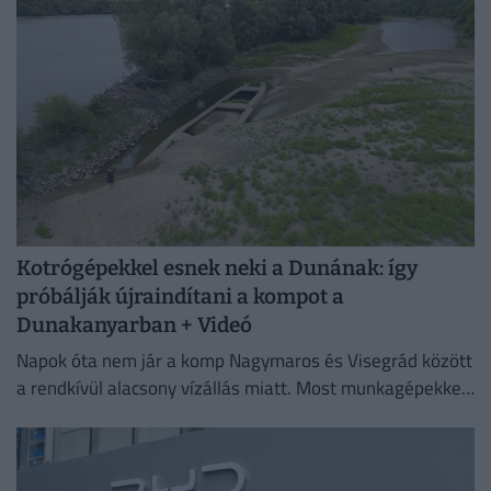
szülő gondosan neveli, a kicsi pedig...
Kotrógépekkel esnek neki a Dunának: így
próbálják újraindítani a kompot a
Dunakanyarban + Videó
Napok óta nem jár a komp Nagymaros és Visegrád között
a rendkívül alacsony vízállás miatt. Most munkagépekkel
mélyítik a medret a kompkikötőnél, hogy ismét
biztonságosan...