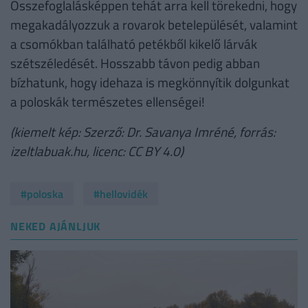
Összefoglalásképpen tehát arra kell törekedni, hogy
megakadályozzuk a rovarok betelepülését, valamint
a csomókban található petékből kikelő lárvák
szétszéledését. Hosszabb távon pedig abban
bízhatunk, hogy idehaza is megkönnyítik dolgunkat
a poloskák természetes ellenségei!
(kiemelt kép: Szerző: Dr. Savanya Imréné, forrás:
izeltlabuak.hu, licenc: CC BY 4.0)
#poloska
#hellovidék
NEKED AJÁNLJUK