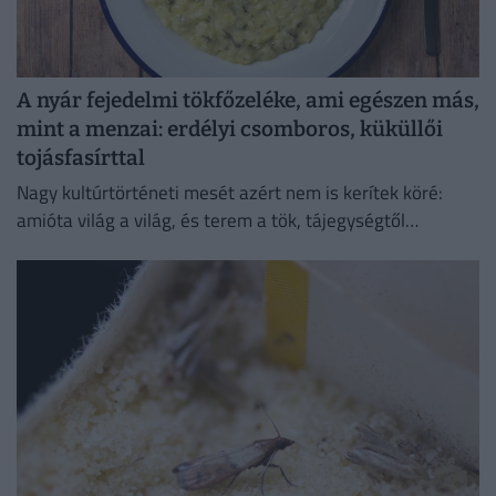
A nyár fejedelmi tökfőzeléke, ami egészen más,
mint a menzai: erdélyi csomboros, küküllői
tojásfasírttal
Nagy kultúrtörténeti mesét azért nem is kerítek köré:
amióta világ a világ, és terem a tök, tájegységtől
függetlenül annyi háziasszony esküszik a saját
módszerére.