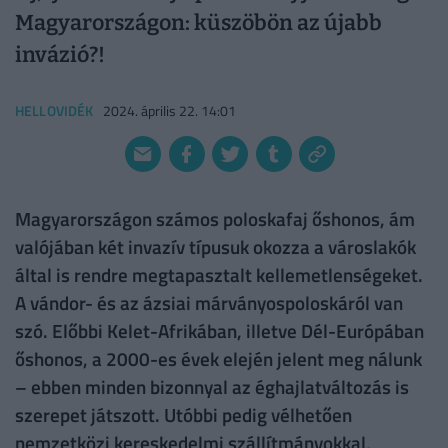
Magyarországon: küszöbön az újabb
invázió?!
HELLOVIDÉK
2024. április 22. 14:01
Magyarországon számos poloskafaj őshonos, ám
valójában két invazív típusuk okozza a városlakók
által is rendre megtapasztalt kellemetlenségeket.
A vándor- és az ázsiai márványospoloskáról van
szó. Előbbi Kelet-Afrikában, illetve Dél-Európában
őshonos, a 2000-es évek elején jelent meg nálunk
– ebben minden bizonnyal az éghajlatváltozás is
szerepet játszott. Utóbbi pedig vélhetően
nemzetközi kereskedelmi szállítmányokkal,