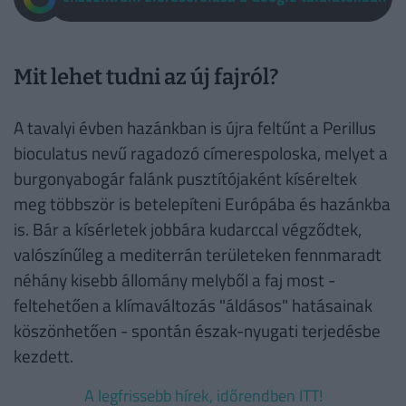
Mit lehet tudni az új fajról?
A tavalyi évben hazánkban is újra feltűnt a Perillus
bioculatus nevű ragadozó címerespoloska, melyet a
burgonyabogár falánk pusztítójaként kíséreltek
meg többször is betelepíteni Európába és hazánkba
is. Bár a kísérletek jobbára kudarccal végződtek,
valószínűleg a mediterrán területeken fennmaradt
néhány kisebb állomány melyből a faj most -
feltehetően a klímaváltozás "áldásos" hatásainak
köszönhetően - spontán észak-nyugati terjedésbe
kezdett.
A legfrissebb hírek, időrendben ITT!