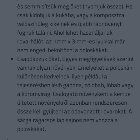
és semmisítsük meg őket (nyomjuk össze). Ha
csak kidobjuk a kukába, vagy a komposztra,
valószínűleg kikelnek és újabb tápnövényt
fognak találni. Ahol lehet használjanak
rovarhálót, az 1mm x 3 mm-es lyukkal már
nem engedi beköltözni a poloskákat.
Csapdázzuk őket. Egyes megfigyelések szerint
vannak olyan növények, amelyeket a poloskák
különösen kedvelnek, ilyen például a
tejesérésben lévő gabona, zöldbab, lóbab vagy
a körömvirág. Csalogató növényként a kertbe
ültetett növényekről azonban rendszeresen
össze kell gyűjteni az odavonzott rovarokat. A
sárga ragacsos lap sajnos nem vonzza a
poloskákat.