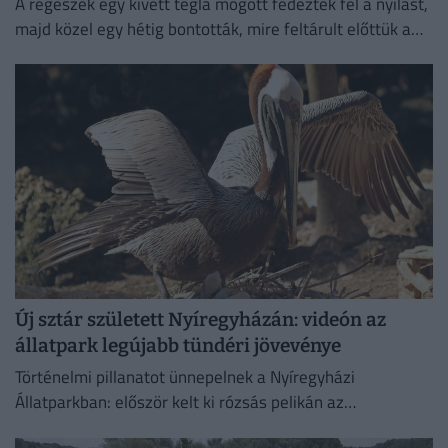
A régészek egy kivett tégla mögött fedezték fel a nyílást,
majd közel egy hétig bontották, mire feltárult előttük a
különös temetkezési hely.
Új sztár született Nyíregyházán: videón az
állatpark legújabb tündéri jövevénye
Történelmi pillanatot ünnepelnek a Nyíregyházi
Állatparkban: először kelt ki rózsás pelikán az
intézményben. A július 4-én született fiókát mindkét