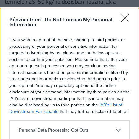
termelők 25-50 kg/ha dózisban használják a
poloska ellen. Vannak ugyanakkor más, kaolin alapú
termésnövelő anyagként engedélyezett termékek,
Pénzcentrum -
Do Not Process My Personal
Information
ezeket kisebb dózisban elsősorban napégés ellen
forgalmazzák. Zárt termesztőberendezések,
If you wish to opt-out of the sale, sharing to third parties, or
üvegházak, fóliák esetén a poloskák ellen is
processing of your personal or sensitive information for
vektorhálóval kell védeni a bejáratokat. Kisebb
targeted advertising by us, please use the below opt-out
section to confirm your selection. Please note that after your
számú növény esetén a terméseket egyedileg
opt-out request is processed you may continue seeing
úgynevezett termésvédő hálóval is lehet védeni.
interest-based ads based on personal information utilized by
us or personal information disclosed to third parties prior to
your opt-out. You may separately opt-out of the further
disclosure of your personal information by third parties on the
Van valamilyen környezetbarát
IAB’s list of downstream participants. This information may
módszer ellenük?
also be disclosed by us to third parties on the
IAB’s List of
Downstream Participants
that may further disclose it to other
third parties.
Az ÖMKi - Ökológiai Mezőgazdasági Kutatóintézet
korábban már írt arról, hogy védekezhetünk
Personal Data Processing Opt Outs