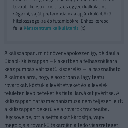
további konstrukcióit is, és egyedi kalkulációt
végezni, saját preferenciáink alapján különböző
hitelösszegekre és futamidőkre. Ehhez keresd
fel a
Pénzcentrum kalkulátorát.
(x)
A káliszappan, mint növényápolószer, így például a
Biosol-Káliszappan – kiskertben a felhasználásra
kész pumpás változatú kiszerelés – is használható.
Alkalmas arra, hogy elsősorban a lágy testű
rovarokat, köztük a levéltetveket és a levelek
felületén lévő petéket és fiatal lárvákat gyérítse. A
káliszappan hatásmechanizmusa nem teljesen leírt:
a káliszappan bekerülve a rovarok tracheáiba,
légcsöveibe, ott a sejtfalakat károsítja, vagy
megoldja a rovar kültakaróján a fedő viaszréteget,