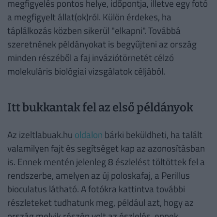
megfigyelés pontos helye, időpontja, illetve egy fotó
a megfigyelt állat(ok)ról. Külön érdekes, ha
táplálkozás közben sikerül "elkapni". Továbbá
szeretnének példányokat is begyűjteni az ország
minden részéből a faj inváziótörnetét célzó
molekuláris biológiai vizsgálatok céljából.
Itt bukkantak fel az első példányok
Az izeltlabuak.hu
oldalon
bárki beküldheti, ha talált
valamilyen fajt és segítséget kap az azonosításban
is. Ennek mentén jelenleg 8 észlelést töltöttek fel a
rendszerbe, amelyen az új poloskafaj, a Perillus
bioculatus látható. A fotókra kattintva további
részleteket tudhatunk meg, például azt, hogy az
ország melyik részén volt az észlelés, ennek