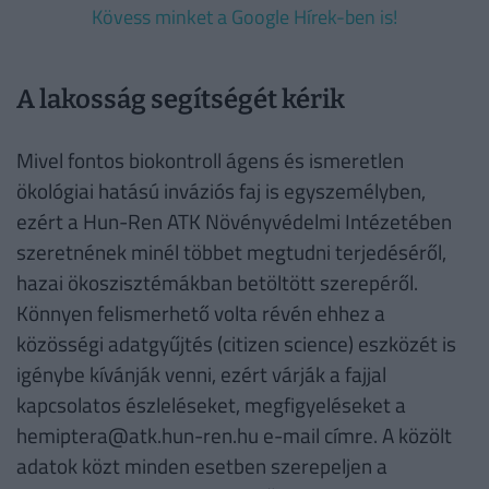
Kövess minket a Google Hírek-ben is!
A lakosság segítségét kérik
Mivel fontos biokontroll ágens és ismeretlen
ökológiai hatású inváziós faj is egyszemélyben,
ezért a Hun-Ren ATK Növényvédelmi Intézetében
szeretnének minél többet megtudni terjedéséről,
hazai ökoszisztémákban betöltött szerepéről.
Könnyen felismerhető volta révén ehhez a
közösségi adatgyűjtés (citizen science) eszközét is
igénybe kívánják venni, ezért várják a fajjal
kapcsolatos észleléseket, megfigyeléseket a
hemiptera@atk.hun-ren.hu e-mail címre. A közölt
adatok közt minden esetben szerepeljen a