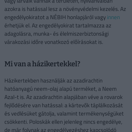
vagy lárváik vannak a területen, nyilvánvalóan
azokra is hatással lesz a növényvédelmi kezelés. Az
engedélyokiratot a NÉBIH honlapjáról vagy
innen
érhetjük el. Az engedélyokirat tartalmazza az
adagolásra, munka- és élelmiszerbiztonsági
várakozási időre vonatkozó előírásokat is.
Mi van a házikertekkel?
Házikertekben használják az azadirachtin
hatóanyagú neem-olaj alapú terméket, a Neem
Azal-t is. Az azadirachtin alapjában véve a rovarok
fejlődésére van hatással: a kártevők táplálkozását
és vedlésüket gátolja, valamint termékenységüket
csökkenti. Poloskák ellen jelenleg nincs engedélye,
de már folynak az engedélyezéshez kapcsolódó