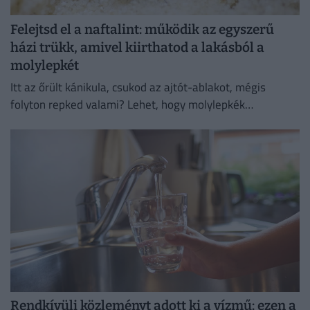
Felejtsd el a naftalint: működik az egyszerű
házi trükk, amivel kiirthatod a lakásból a
molylepkét
Itt az őrült kánikula, csukod az ajtót-ablakot, mégis
folyton repked valami? Lehet, hogy molylepkék
szaporodtak el – de melyikkel van dolgunk, és hogyan
szabadulhatsz meg...
Rendkívüli közleményt adott ki a vízmű: ezen a