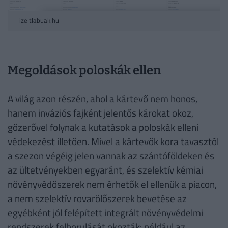
izeltlabuak.hu
Megoldások poloskák ellen
A világ azon részén, ahol a kártevő nem honos,
hanem inváziós fajként jelentős károkat okoz,
gőzerővel folynak a kutatások a poloskák elleni
védekezést illetően. Mivel a kártevők kora tavasztól
a szezon végéig jelen vannak az szántóföldeken és
az ültetvényekben egyaránt, és szelektív kémiai
növényvédőszerek nem érhetők el ellenük a piacon,
a nem szelektív rovarölőszerek bevetése az
egyébként jól felépített integrált növényvédelmi
rendszerek felborulását okozták: például az