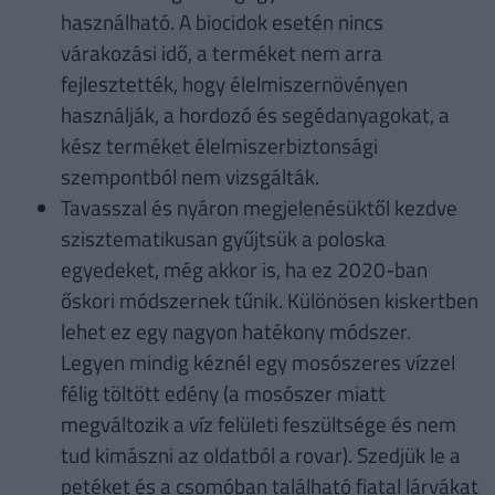
használható. A biocidok esetén nincs
várakozási idő, a terméket nem arra
fejlesztették, hogy élelmiszernövényen
használják, a hordozó és segédanyagokat, a
kész terméket élelmiszerbiztonsági
szempontból nem vizsgálták.
Tavasszal és nyáron megjelenésüktől kezdve
szisztematikusan gyűjtsük a poloska
egyedeket, még akkor is, ha ez 2020-ban
őskori módszernek tűnik. Különösen kiskertben
lehet ez egy nagyon hatékony módszer.
Legyen mindig kéznél egy mosószeres vízzel
félig töltött edény (a mosószer miatt
megváltozik a víz felületi feszültsége és nem
tud kimászni az oldatból a rovar). Szedjük le a
petéket és a csomóban található fiatal lárvákat