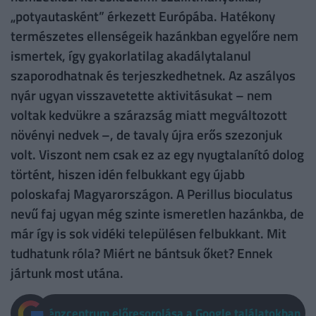
„potyautasként” érkezett Európába. Hatékony
természetes ellenségeik hazánkban egyelőre nem
ismertek, így gyakorlatilag akadálytalanul
szaporodhatnak és terjeszkedhetnek. Az aszályos
nyár ugyan visszavetette aktivitásukat – nem
voltak kedvükre a szárazság miatt megváltozott
növényi nedvek –, de tavaly újra erős szezonjuk
volt. Viszont nem csak ez az egy nyugtalanító dolog
történt, hiszen idén felbukkant egy újabb
poloskafaj Magyarországon. A Perillus bioculatus
nevű faj ugyan még szinte ismeretlen hazánkba, de
már így is sok vidéki településen felbukkant. Mit
tudhatunk róla? Miért ne bántsuk őket? Ennek
jártunk most utána.
Pénzcentrum előresorolása a Google találatokban