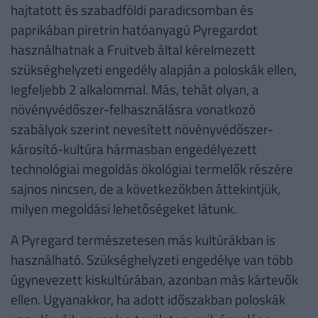
hajtatott és szabadföldi paradicsomban és
paprikában piretrin hatóanyagú Pyregardot
használhatnak a Fruitveb által kérelmezett
szükséghelyzeti engedély alapján a poloskák ellen,
legfeljebb 2 alkalommal. Más, tehát olyan, a
növényvédőszer-felhasználásra vonatkozó
szabályok szerint nevesített növényvédőszer-
károsító-kultúra hármasban engedélyezett
technológiai megoldás ökológiai termelők részére
sajnos nincsen, de a következőkben áttekintjük,
milyen megoldási lehetőségeket látunk.
A Pyregard természetesen más kultúrákban is
használható. Szükséghelyzeti engedélye van több
úgynevezett kiskultúrában, azonban más kártevők
ellen. Ugyanakkor, ha adott időszakban poloskák