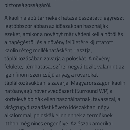
biztonságosságáról.
A kaolin alapú termékek hatása összetett: egyrészt
legtöbbször abban az időszakban használják
ezeket, amikor a növényt már védeni kell a hőtől és
a napégéstől, és a növény felületére kijuttatott
kaolin réteg mellékhatásként riasztja,
táplálkozásában zavarja a poloskát. A növény
felülete, kémhatása, színe megváltozik, valamint az
igen finom szemcséjű anyag a rovarokat
táplálkozásukban is zavarja. Magyarországon kaolin
hatóanyagú növényvédőszert (Surround WP) a
körtelevélbolhák ellen használhatnak, tavasszal, a
virágrügyduzzadást követő időszakban, négy
alkalommal, poloskák ellen ennek a terméknek
itthon még nincs engedélye. Az észak amerikai