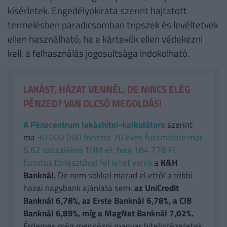
kísérletek. Engedélyokirata szerint hajtatott
termelésben paradicsomban tripszek és levéltetvek
ellen használható, ha e kártevők ellen védekezni
kell, a felhasználás jogosultsága indokolható.
LAKÁST, HÁZAT VENNÉL, DE NINCS ELÉG
PÉNZED? VAN OLCSÓ MEGOLDÁS!
A Pénzcentrum lakáshitel-kalkulátora
szerint
ma
30 000 000 forintot 20 éves futamidőre már
6,62 százalékos THM-el, havi 184 778 Ft
forintos törlesztővel fel lehet venni
a
K&H
Banknál.
De nem sokkal marad el ettől a többi
hazai nagybank ajánlata sem:
az UniCredit
Banknál 6,78%, az Erste Banknál 6,78%, a CIB
Banknál 6,89%, míg a MagNet Banknál 7,02%.
Érdemes még megnézni magyar hitelintézetetek