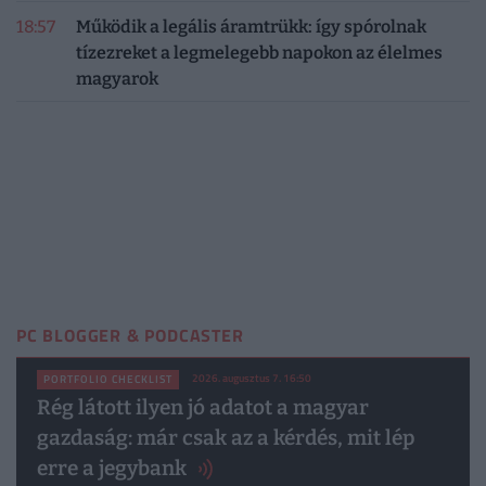
18:57
Működik a legális áramtrükk: így spórolnak
tízezreket a legmelegebb napokon az élelmes
magyarok
PC BLOGGER & PODCASTER
2026. augusztus 7. 16:50
PORTFOLIO CHECKLIST
Rég látott ilyen jó adatot a magyar
gazdaság: már csak az a kérdés, mit lép
erre a jegybank