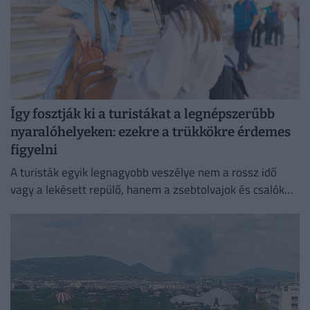
Így fosztják ki a turistákat a legnépszerűbb
nyaralóhelyeken: ezekre a trükkökre érdemes
figyelni
A turisták egyik legnagyobb veszélye nem a rossz idő
vagy a lekésett repülő, hanem a zsebtolvajok és csalók
kifinomult módszerei lehetnek.