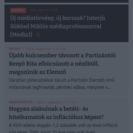
2026. július 16. 18:28
MEDIA1
Új médiatörvény, új korszak? Interjú
Sükösd Miklós médiaprofesszorral
(Media1)
MEDIA1
| 2026. augusztus 7. 21:18
Újabb kulcsember távozott a Partizántól:
Benyó Rita elbúcsúzott a nézőktől,
megszűnik az Elemző
Váratlan pillanatokkal zárult a Partizán Elemző című
műsorának legfrissebb, pénteki adása, melynek v...
BANKMONITOR
| 2026. augusztus 7. 17:24
Hogyan alakulnak a betéti- és
hitelkamatok az inflációhoz képest?
A KSH adatai alapján 1,2 százalék volt az éves infláció
júliusban. Több, mint 10 éve nem volt ilyen...