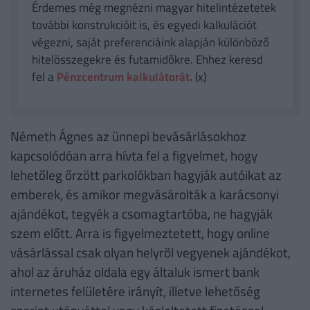
Érdemes még megnézni magyar hitelintézetetek
további konstrukcióit is, és egyedi kalkulációt
végezni, saját preferenciáink alapján különböző
hitelösszegekre és futamidőkre. Ehhez keresd
fel a
Pénzcentrum kalkulátorát.
(x)
Németh Ágnes az ünnepi bevásárlásokhoz
kapcsolódóan arra hívta fel a figyelmet, hogy
lehetőleg őrzött parkolókban hagyják autóikat az
emberek, és amikor megvásárolták a karácsonyi
ajándékot, tegyék a csomagtartóba, ne hagyják
szem előtt. Arra is figyelmeztetett, hogy online
vásárlással csak olyan helyről vegyenek ajándékot,
ahol az áruház oldala egy általuk ismert bank
internetes felületére irányít, illetve lehetőség