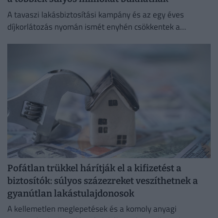
A tavaszi lakásbiztosítási kampány és az egy éves
díjkorlátozás nyomán ismét enyhén csökkentek a
lakásbiztosítási díjak.
Pofátlan trükkel hárítják el a kifizetést a
biztosítók: súlyos százezreket veszíthetnek a
gyanútlan lakástulajdonosok
A kellemetlen meglepetések és a komoly anyagi