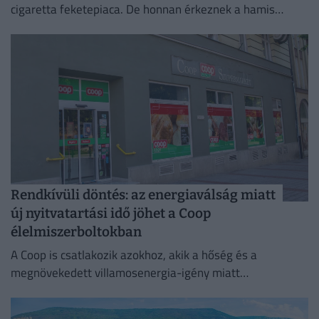
cigaretta feketepiaca. De honnan érkeznek a hamis
cigaretták Magyarországra, és hol a legnagyobb a
feketepiac?
Rendkívüli döntés: az energiaválság miatt
új nyitvatartási idő jöhet a Coop
élelmiszerboltokban
A Coop is csatlakozik azokhoz, akik a hőség és a
megnövekedett villamosenergia-igény miatt
energiatakarékossági intézkedéseket vezetnek be.