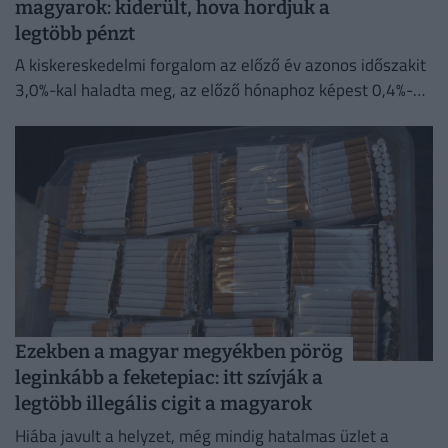
magyarok: kiderült, hova hordjuk a
legtöbb pénzt
A kiskereskedelmi forgalom az előző év azonos időszakit
3,0%-kal haladta meg, az előző hónaphoz képest 0,4%-
kal mérséklődött
Ezekben a magyar megyékben pörög
leginkább a feketepiac: itt szívják a
legtöbb illegális cigit a magyarok
Hiába javult a helyzet, még mindig hatalmas üzlet a