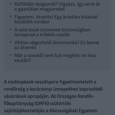
Külföldön dolgoznál? Vigyázz, így verik át
a gyanútlan magyarokat
Figyelem, átverés! Egy ártatlan hívással
kezdődik minden
A vaterások sincsenek biztonságban:
lecsapnak a trükkös csalók
Otthon végezhető álommunka? Ez benne
az átverés
Már a szexből sem tud megélni: mi lesz
ezután?
A zseblopások veszélyeire figyelmeztetett a
rendőrség a karácsonyi ünnepekhez kapcsolódó
vásárlások apropóján. Az Országos Rendőr-
főkapitányság (ORFK) csütörtöki
sajtótájékoztatóján a Közszolgálati Egyetem