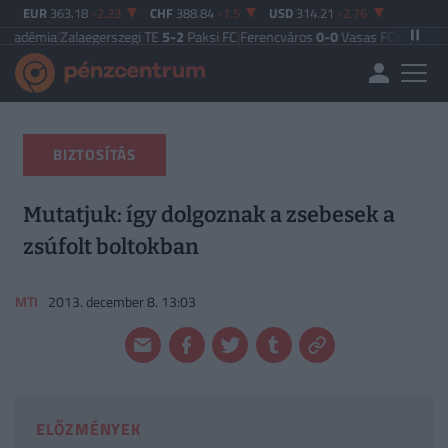
EUR
363.18
-2.23
CHF
388.84
-1.5
USD
314.21
-2.76
alaegerszegi TE
5-2
Paksi FC
|
Ferencváros
0-0
Vasas FC
|
Győri ETO FC
4-0
Ny
BIZTOSÍTÁS
Mutatjuk: így dolgoznak a zsebesek a
zsúfolt boltokban
MTI
2013. december 8. 13:03
ELŐZMÉNYEK