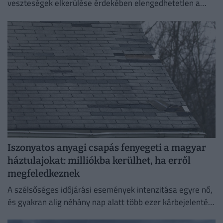
veszteségek elkerülése érdekében elengedhetetlen a
szerződési feltételek alapos áttekintése.
Iszonyatos anyagi csapás fenyegeti a magyar
háztulajokat: milliókba kerülhet, ha erről
megfeledkeznek
A szélsőséges időjárási események intenzitása egyre nő,
és gyakran alig néhány nap alatt több ezer kárbejelentést
eredményeznek, emiatt pedig egyre fontosabbá válik a