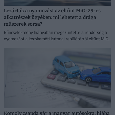
Lezárták a nyomozást az eltűnt MiG-29-es
alkatrészek ügyében: mi lehetett a drága
műszerek sorsa?
Bűncselekmény hiányában megszüntette a rendőrség a
nyomozást a kecskeméti katonai repülőtérről eltűnt MiG–
29-es vadászgépalkatrészek ügyében.
Komoly csapda vár a magyar autósokra: hiába