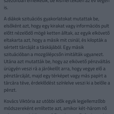
szezonban emelkedik, de kismértékben az év végén
is.
A diákok szituációs gyakorlatokat mutattak be,
elsőként azt, hogy egy kirakat vagy információs pult
előtt nézelődő mögé ketten álltak, az egyik elkövető
eltakarta azt, hogy a másik mit csinál, és kilopták a
sértett tárcáját a táskájából. Egy másik
szituációban a mozgólépcsőn imitálták ugyanezt.
Utána azt mutatták be, hogy az elkövető pénzváltás
ürügyén veszi rá a járókelőt arra, hogy vegye elő a
pénztárcáját, majd egy térképet vagy más papírt a
tárcára téve, érdeklődést színlelve veszi ki a belőle a
pénzt.
Kovács Viktória az utóbbi idők egyik legjellemzőbb
módszereként említette azt, amikor két-három nő