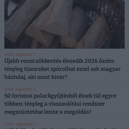
2026. augusztus 7.
Újabb rezsicsökkentés élesedik 2026 őszén:
tényleg tízezreket spórolhat ezzel sok magyar
háztulaj, aki most kivár?
2026. augusztus 6.
50 forintos palackgyűjtésből élnek túl egyre
többen: tényleg a visszaváltási rendszer
megszüntetése lenne a megoldás?
2026. augusztus 7.