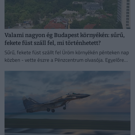
Valami nagyon ég Budapest környékén: sűrű,
fekete füst száll fel, mi történhetett?
Sűrű, fekete füst szállt fel Üröm környékén pénteken nap
közben - vette észre a Pénzcentrum olvasója. Egyelőre
nem tudni, mi állhat a háttérben.