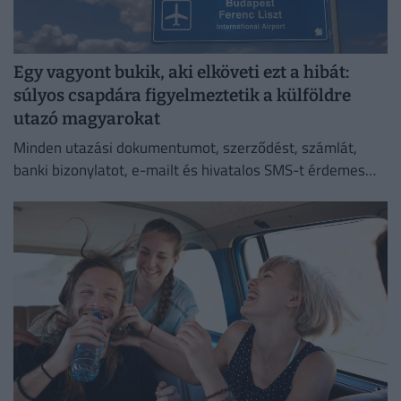
Egy vagyont bukik, aki elköveti ezt a hibát:
súlyos csapdára figyelmeztetik a külföldre
utazó magyarokat
Minden utazási dokumentumot, szerződést, számlát,
banki bizonylatot, e-mailt és hivatalos SMS-t érdemes
megőriznie annak, aki utazásszervezőn keresztül indul
külföldi nyaralásra.