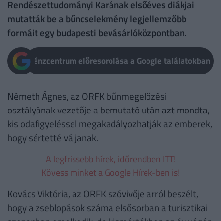
Rendészettudományi Karának elsőéves diákjai
mutatták be a bűncselekmény legjellemzőbb
formáit egy budapesti bevásárlóközpontban.
Pénzcentrum előresorolása a Google találatokban
Németh Ágnes, az ORFK bűnmegelőzési
osztályának vezetője a bemutató után azt mondta,
kis odafigyeléssel megakadályozhatják az emberek,
hogy sértetté váljanak.
A legfrissebb hírek, időrendben ITT!
Kövess minket a Google Hírek-ben is!
Kovács Viktória, az ORFK szóvivője arról beszélt,
hogy a zseblopások száma elsősorban a turisztikai