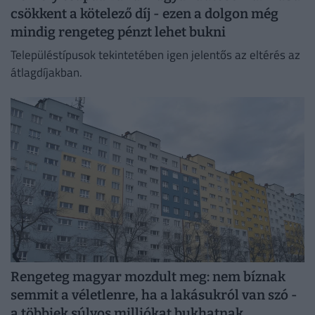
csökkent a kötelező díj - ezen a dolgon még
mindig rengeteg pénzt lehet bukni
Településtípusok tekintetében igen jelentős az eltérés az
átlagdíjakban.
Rengeteg magyar mozdult meg: nem bíznak
semmit a véletlenre, ha a lakásukról van szó -
a többiek súlyos milliókat bukhatnak