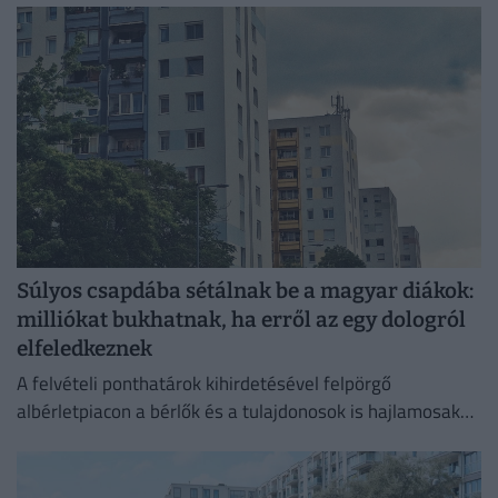
Súlyos csapdába sétálnak be a magyar diákok:
milliókat bukhatnak, ha erről az egy dologról
elfeledkeznek
A felvételi ponthatárok kihirdetésével felpörgő
albérletpiacon a bérlők és a tulajdonosok is hajlamosak
megfeledkezni a megfelelő lakásbiztosításról.