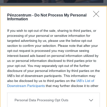
Autóval mész nyaralni? A legtöbben enélkül
már nem is indulnak útnak: csak pár kattintás
Pénzcentrum -
Do Not Process My Personal
Information
beszerezni
A nyári autós utak egyértelmű favoritja Horvátország,
If you wish to opt-out of the sale, sharing to third parties, or
amely az úti célok több mint harmadában szerepelt.
processing of your personal or sensitive information for
targeted advertising by us, please use the below opt-out
section to confirm your selection. Please note that after your
opt-out request is processed you may continue seeing
interest-based ads based on personal information utilized by
us or personal information disclosed to third parties prior to
your opt-out. You may separately opt-out of the further
disclosure of your personal information by third parties on the
IAB’s list of downstream participants. This information may
also be disclosed by us to third parties on the
IAB’s List of
Downstream Participants
that may further disclose it to other
third parties.
Personal Data Processing Opt Outs
Kiderült, mi ad valódi biztonságérzetet a