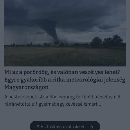
megelőzés.
Mi az a porördög, és valóban veszélyes lehet?
Egyre gyakoribb a ritka meteorológiai jelenség
Magyarországon
A pesterzsébeti strandon nemrég történt baleset ismét
ráirányította a figyelmet egy kevéssé ismert
meteorológiai jelenségre, a porördögre.
A Biztosítás rovat cikkei