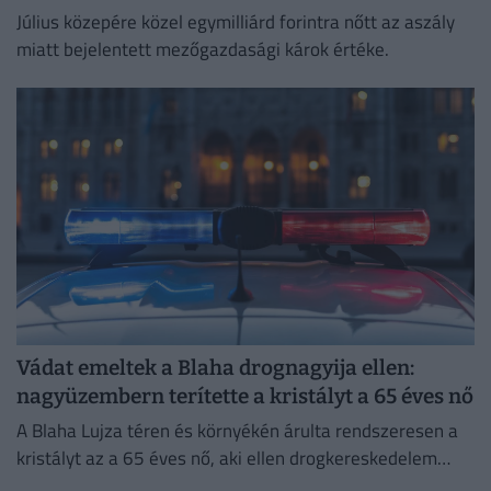
Július közepére közel egymilliárd forintra nőtt az aszály
miatt bejelentett mezőgazdasági károk értéke.
Vádat emeltek a Blaha drognagyija ellen:
nagyüzembern terítette a kristályt a 65 éves nő
A Blaha Lujza téren és környékén árulta rendszeresen a
kristályt az a 65 éves nő, aki ellen drogkereskedelem
miatt emelt vádat a Budapesti VIII. Kerületi...