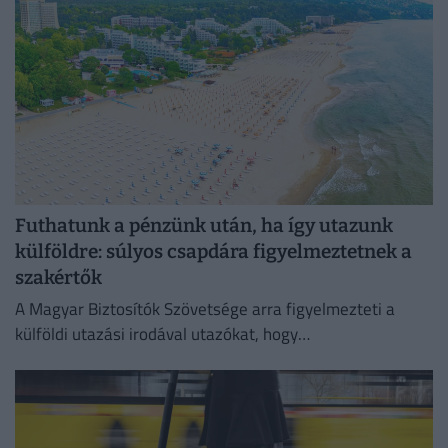
Futhatunk a pénzünk után, ha így utazunk
külföldre: súlyos csapdára figyelmeztetnek a
szakértők
A Magyar Biztosítók Szövetsége arra figyelmezteti a
külföldi utazási irodával utazókat, hogy
fizetésképtelenség esetén a kártérítés szabályai
eltérhetnek a magyar gyakorlattól