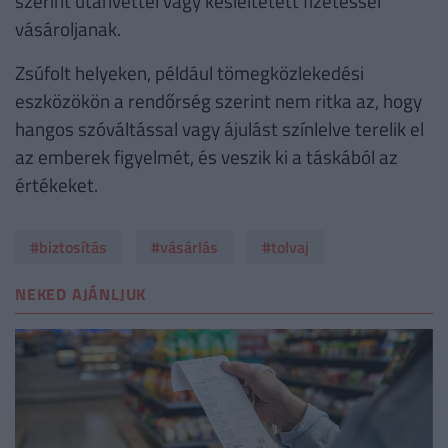
szerint utánvéttel vagy késleltetett fizetéssel
vásároljanak.
Zsúfolt helyeken, például tömegközlekedési
eszközökön a rendőrség szerint nem ritka az, hogy
hangos szóváltással vagy ájulást színlelve terelik el
az emberek figyelmét, és veszik ki a táskából az
értékeket.
#biztosítás
#vásárlás
#tolvaj
NEKED AJÁNLJUK