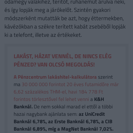
odamegy valakihez, terítőt, ruhaneműt árulva neki,
és így lopják meg a járókelőt. Szintén gyakori
módszerként mutatták be azt, hogy éttermekben,
kávézókban a székre terített kabát zsebéből lopják
ki a telefont, illetve az értékeket.
LAKÁST, HÁZAT VENNÉL, DE NINCS ELÉG
PÉNZED? VAN OLCSÓ MEGOLDÁS!
A Pénzcentrum lakáshitel-kalkulátora
szerint
ma
30 000 000 forintot 20 éves futamidőre már
6,62 százalékos THM-el, havi 184 778 Ft
forintos törlesztővel fel lehet venni
a
K&H
Banknál.
De nem sokkal marad el ettől a többi
hazai nagybank ajánlata sem:
az UniCredit
Banknál 6,78%, az Erste Banknál 6,78%, a CIB
Banknál 6,89%, míg a MagNet Banknál 7,02%.