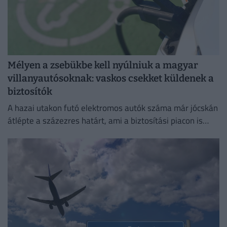
Mélyen a zsebükbe kell nyúlniuk a magyar
villanyautósoknak: vaskos csekket küldenek a
biztosítók
A hazai utakon futó elektromos autók száma már jócskán
átlépte a százezres határt, ami a biztosítási piacon is
egyértelműen érezteti a hatását.