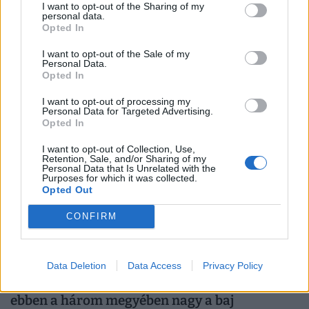
magyaroknak: nem a milliók és nem is a saját
I want to opt-out of the Sharing of my
personal data.
lakás a legfontosabb
Opted In
A magyarok számára a szeretetteljes emberi kapcsolatok
I want to opt-out of the Sale of my
ugyanolyan fontosak a biztonságérzethez, mint az anyagi
Personal Data.
Opted In
biztonság vagy az egészség.
I want to opt-out of processing my
Personal Data for Targeted Advertising.
Opted In
I want to opt-out of Collection, Use,
Retention, Sale, and/or Sharing of my
Personal Data that Is Unrelated with the
Purposes for which it was collected.
Opted Out
CONFIRM
Iszonyú csapás érte a magyar
Data Deletion
Data Access
Privacy Policy
mezőgazdaságot, milliókat buknak a gazdák:
ebben a három megyében nagy a baj