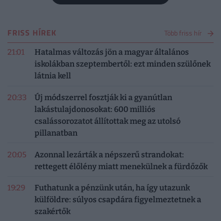
FRISS HÍREK
Több friss hír
21:01
Hatalmas változás jön a magyar általános
iskolákban szeptembertől: ezt minden szülőnek
látnia kell
20:33
Új módszerrel fosztják ki a gyanútlan
lakástulajdonosokat: 600 milliós
csalássorozatot állítottak meg az utolsó
pillanatban
20:05
Azonnal lezárták a népszerű strandokat:
rettegett élőlény miatt menekülnek a fürdőzők
19:29
Futhatunk a pénzünk után, ha így utazunk
külföldre: súlyos csapdára figyelmeztetnek a
szakértők