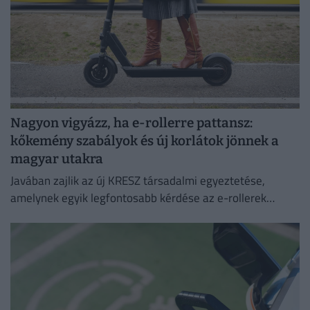
Nagyon vigyázz, ha e-rollerre pattansz:
kőkemény szabályok és új korlátok jönnek a
magyar utakra
Javában zajlik az új KRESZ társadalmi egyeztetése,
amelynek egyik legfontosabb kérdése az e-rollerek
használatának szabályozása, beleértve a
sebességhatárokat, a korhatárt és a kötelező
sisakviselést.