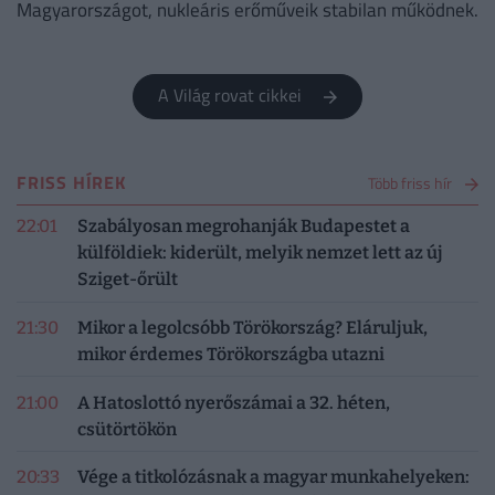
Magyarországot, nukleáris erőműveik stabilan működnek.
A Világ rovat cikkei
FRISS HÍREK
Több friss hír
22:01
Szabályosan megrohanják Budapestet a
külföldiek: kiderült, melyik nemzet lett az új
Sziget-őrült
21:30
Mikor a legolcsóbb Törökország? Eláruljuk,
mikor érdemes Törökországba utazni
21:00
A Hatoslottó nyerőszámai a 32. héten,
csütörtökön
20:33
Vége a titkolózásnak a magyar munkahelyeken: