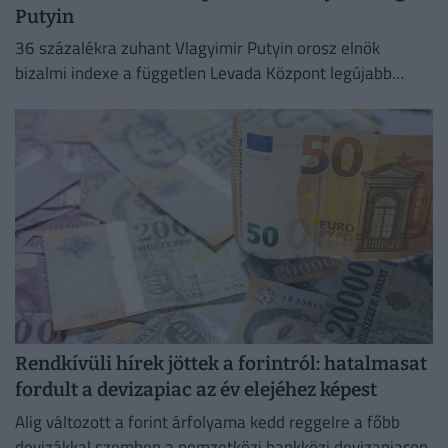
Putyin
36 százalékra zuhant Vlagyimir Putyin orosz elnök
bizalmi indexe a független Levada Központ legújabb
felmérése szerint
Rendkívüli hírek jöttek a forintról: hatalmasat
fordult a devizapiac az év elejéhez képest
Alig változott a forint árfolyama kedd reggelre a főbb
devizákkal szemben a nemzetközi bankközi devizapiacon.