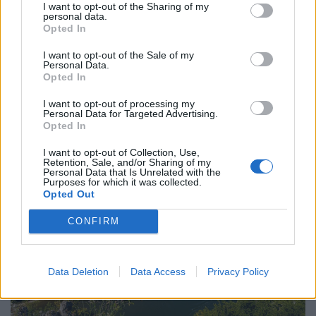
I want to opt-out of the Sharing of my
personal data.
Opted In
I want to opt-out of the Sale of my
Personal Data.
Opted In
Szorul a hurok Donald Trump körül: olyan
I want to opt-out of processing my
helyről perelik, ahonnan biztosan nem várta
Personal Data for Targeted Advertising.
Opted In
A júliusban életbe lépett - szinte a teljes amerikai
importot lefedő - 10–12,5 százalékos
I want to opt-out of Collection, Use,
Retention, Sale, and/or Sharing of my
vámintézkedéseket Washington a kényszermunka elleni
Personal Data that Is Unrelated with the
Purposes for which it was collected.
fellépéssel indokolja.
Opted Out
CONFIRM
Data Deletion
Data Access
Privacy Policy