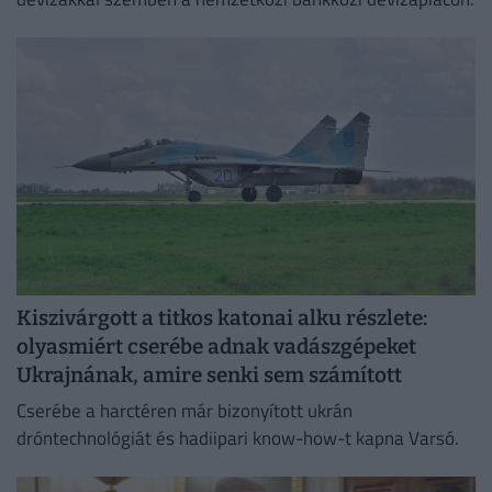
Kiszivárgott a titkos katonai alku részlete:
olyasmiért cserébe adnak vadászgépeket
Ukrajnának, amire senki sem számított
Cserébe a harctéren már bizonyított ukrán
dróntechnológiát és hadiipari know-how-t kapna Varsó.