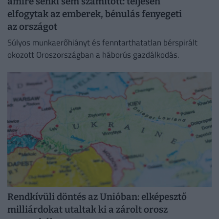
amire senki sem számított: teljesen
elfogytak az emberek, bénulás fenyegeti
az országot
Súlyos munkaerőhiányt és fenntarthatatlan bérspirált
okozott Oroszországban a háborús gazdálkodás.
Rendkívüli döntés az Unióban: elképesztő
milliárdokat utaltak ki a zárolt orosz