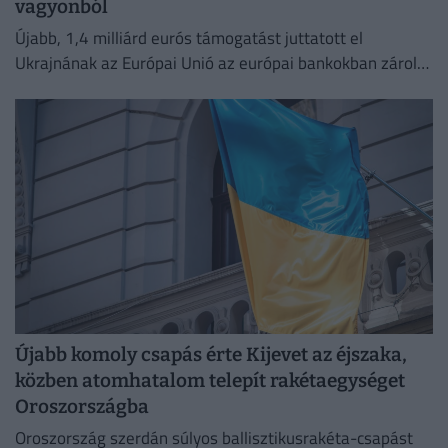
vagyonból
Újabb, 1,4 milliárd eurós támogatást juttatott el
Ukrajnának az Európai Unió az európai bankokban zárolt
orosz vagyon hozamából.
Újabb komoly csapás érte Kijevet az éjszaka,
közben atomhatalom telepít rakétaegységet
Oroszországba
Oroszország szerdán súlyos ballisztikusrakéta-csapást