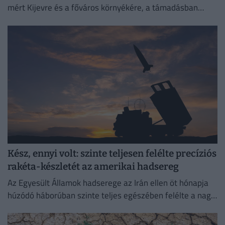
mért Kijevre és a főváros környékére, a támadásban
legalább 17 ember életét vesztette.
Kész, ennyi volt: szinte teljesen felélte precíziós
rakéta-készletét az amerikai hadsereg
Az Egyesült Államok hadserege az Irán ellen öt hónapja
húzódó háborúban szinte teljes egészében felélte a nagy
hatótávolságú precíziós rakétáinak globális készletét.