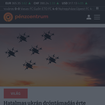
EUR
365.35
3.62
CHF
390.24
2.33
USD
317.13
4.05
0-0
Vasas FC
|
Győri ETO FC
4-0
Nyíregyháza
|
Újpest FC
4-2
Debreceni VSC
|
B
VILÁG
Hatalmas ukrán dróntámadás érte