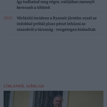
így tudhatod meg végre, valójában mennyit
keresnek a többiek
20:15
Vérlázító incidens a Ryanair járatán: ezzel az
indokkal próbál plusz pénzt lehúzni az
utasokról a társaság - rengetegen kiakadtak
CÍMLAPRÓL AJÁNLJUK