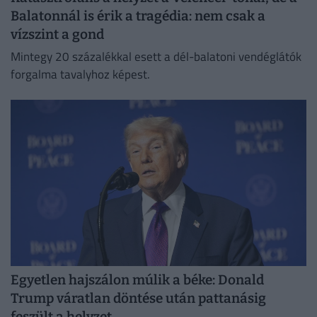
Balatonnál is érik a tragédia: nem csak a
vízszint a gond
Mintegy 20 százalékkal esett a dél-balatoni vendéglátók
forgalma tavalyhoz képest.
Egyetlen hajszálon múlik a béke: Donald
Trump váratlan döntése után pattanásig
feszült a helyzet