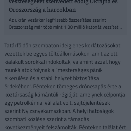
veszteségeket szenvedett eddig Ukrajna és
Oroszország a harcokban
Az ukrán vezérkar legfrissebb összesítése szerint
Oroszország már több mint 1,38 millió katonát veszített
a háború 2022-es kezdete óta.
Tatárföldön szombaton ideiglenes korlátozásokat
vezettek be egyes töltőállomásokon, amit az ott
kialakult sorokkal indokoltak, valamint azzal, hogy
munkálatok folynak a "mesterséges pánik
elkerülése és a stabil helyzet biztosítása
érdekében". Pénteken tömeges dróncsapás érte a
köztársaság kámántúli régióját, amelynek célpontja
egy petrolkémiai vállalat volt, sajtójelentések
szerint Nyizsnyekamszkban. A helyi hatóságok
szombati közlése szerint a támadás
következményeit felszámolták. Pénteken találat ért