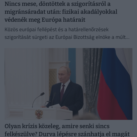
Nincs mese, döntöttek a szigorításról a
migránsáradat után: fizikai akadályokkal
védenék meg Európa határait
Közös európai fellépést és a határellenőrzések
szigorítását sürgeti az Európai Bizottság elnöke a múlt
heti ceutai migrációs válság nyomán.
Olyan krízis közeleg, amire senki sincs
felkészülve? Durva lépésre szánhatja el magát