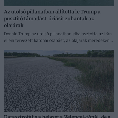
Az utolsó pillanatban állította le Trump a
pusztító támadást: óriásit zuhantak az
olajárak
Donald Trump az utolsó pillanatban elhalasztotta az Irán
elleni tervezett katonai csapást, az olajárak meredeken
esni kezdtek.
Katasztrofális a helyzet a Velencei-tónál, de a