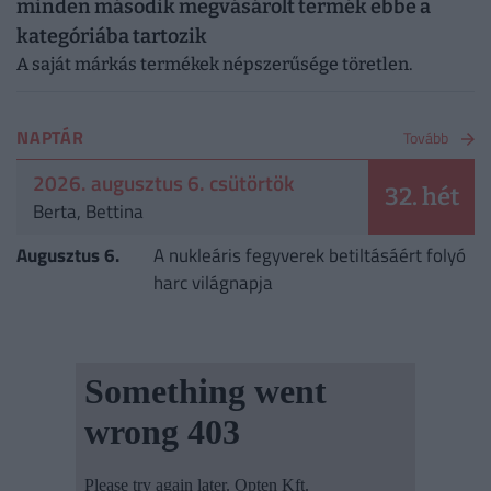
minden második megvásárolt termék ebbe a
kategóriába tartozik
A saját márkás termékek népszerűsége töretlen.
NAPTÁR
Tovább
2026. augusztus 6. csütörtök
32. hét
Berta, Bettina
Augusztus 6.
A nukleáris fegyverek betiltásáért folyó
harc világnapja