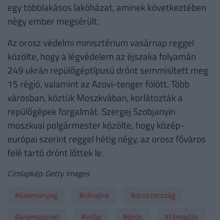
egy többlakásos lakóházat, aminek következtében
négy ember megsérült.
Az orosz védelmi minisztérium vasárnap reggel
közölte, hogy a légvédelem az éjszaka folyamán
249 ukrán repülőgéptípusú drónt semmisített meg
15 régió, valamint az Azovi-tenger fölött. Több
városban, köztük Moszkvában, korlátozták a
repülőgépek forgalmát. Szergej Szobjanyin
moszkvai polgármester közölte, hogy közép-
európai szerint reggel hétig négy, az orosz főváros
felé tartó drónt lőttek le.
Címlapkép: Getty Images
#üzemanyag
#ukrajna
#oroszország
#áramszünet
#világ
#drón
#támadás