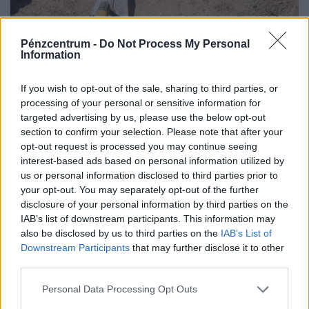
Pénzcentrum -
Do Not Process My Personal
Information
If you wish to opt-out of the sale, sharing to third parties, or
processing of your personal or sensitive information for
targeted advertising by us, please use the below opt-out
Elképesztő régészeti kincsre bukkant egy
section to confirm your selection. Please note that after your
önkormányzati dolgozó: több ezer éves lelet
opt-out request is processed you may continue seeing
került elő
interest-based ads based on personal information utilized by
us or personal information disclosed to third parties prior to
Egy Izraelben eddig ismeretlen típusú, 2500 éves ciprusi
your opt-out. You may separately opt-out of the further
érmét talált valaki a tengerparton, amely új
disclosure of your personal information by third parties on the
információkkal szolgálhat a perzsa kori földközi-tengeri
IAB’s list of downstream participants. This information may
kereskedelemről.
also be disclosed by us to third parties on the
IAB’s List of
Downstream Participants
that may further disclose it to other
third parties.
Personal Data Processing Opt Outs