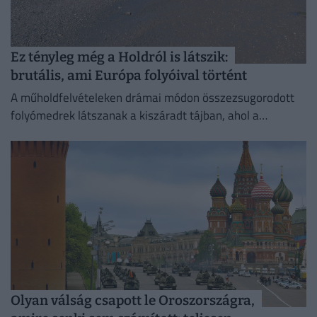
Ez tényleg még a Holdról is látszik:
brutális, ami Európa folyóival történt
A műholdfelvételeken drámai módon összezsugorodott
folyómedrek látszanak a kiszáradt tájban, ahol a
visszahúzódó víz hatalmas partszakaszokat és eddig
felszín alatti homokpadokat tárt fel.
Olyan válság csapott le Oroszországra,