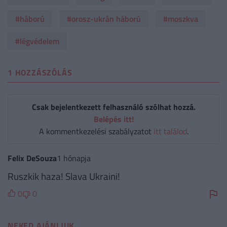
#háború
#orosz-ukrán háború
#moszkva
#légvédelem
1 HOZZÁSZÓLÁS
Csak bejelentkezett felhasználó szólhat hozzá.
Belépés itt!
A kommentkezelési szabályzatot
itt találod
.
Felix DeSouza
1 hónapja
Ruszkik haza! Slava Ukraini!
0
0
NEKED AJÁNLJUK