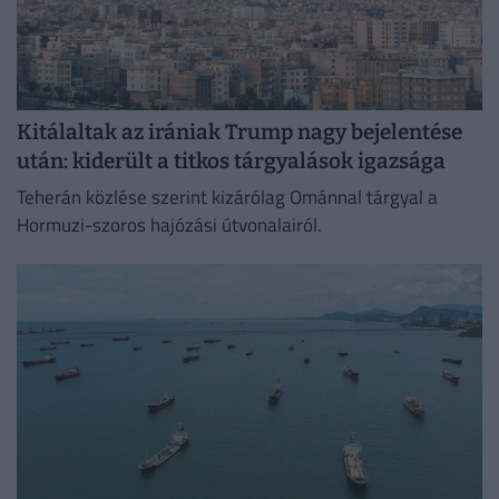
Kitálaltak az irániak Trump nagy bejelentése
után: kiderült a titkos tárgyalások igazsága
Teherán közlése szerint kizárólag Ománnal tárgyal a
Hormuzi-szoros hajózási útvonalairól.