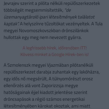
Jevrajev szerint a pilóta nélküli repülőszerkezetek
többségét megsemmisítették,
"de
üzemanyagtároló ipari létesítmények találatot
kaptak".
A helyszínre tűzoltókat vezényeltek. A Tula
megyei Novomoszkovszkban drónszilánkok
hullottak egy meg nem nevezett gyárra.
A legfrissebb hírek, időrendben ITT!
Kövess minket a Google Hírek-ben is!
A Szmolenszk megyei Vjazmában pilótanélküli
repülőszerkezet darabja zuhantak egy lakóházra,
egy idős nő megsérült, A túlnyomórészt orosz
ellenőrzés alá vont Zaporizzsja megye
hatóságainak éjjel kiadott jelentése szerint
dróncsapások a régió számos energetikai
létesítményében károkat okoztak, ami miatt