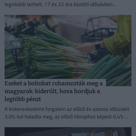
leginkább terhelt, 17 és 22 óra közötti idősávban
minimalizálja az áramfogyasztását.
Ezeket a boltokat rohamozták meg a
magyarok: kiderült, hova hordjuk a
legtöbb pénzt
A kiskereskedelmi forgalom az előző év azonos időszakit
3,0%-kal haladta meg, az előző hónaphoz képest 0,4%-
kal mérséklődött