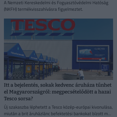
A Nemzeti Kereskedelmi és Fogyasztóvédelmi Hatóság
(NKFH) termékvisszahívásra figyelmeztet.
Itt a bejelentés, sokak kedvenc áruháza tűnhet
el Magyarországról: megpecsételődött a hazai
Tesco sorsa?
Új szakaszba léphetett a Tesco közép-európai kivonulása,
miután a brit áruházlánc befektetési bankokat bízott meg