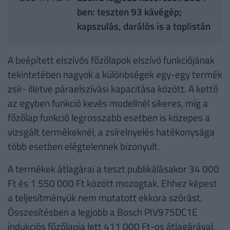
ben: teszten 93 kávégép;
kapszulás, darálós is a toplistán
A beépített elszívós főzőlapok elszívó funkciójának
tekintetében nagyok a különbségek egy-egy termék
zsír- illetve páraelszívási kapacitása között. A kettő
az egyben funkció kevés modellnél sikeres, míg a
főzőlap funkció legrosszabb esetben is közepes a
vizsgált termékeknél, a zsírelnyelés hatékonysága
több esetben elégtelennek bizonyult.
A termékek átlagárai a teszt publikálásakor 34 000
Ft és 1 550 000 Ft között mozogtak. Ehhez képest
a teljesítményük nem mutatott ekkora szórást.
Összesítésben a legjobb a Bosch PIV975DC1E
indukciós főzőlapja lett 411 000 Ft-os átlagárával,