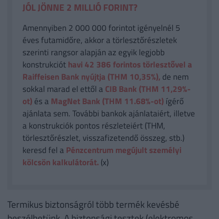
JÓL JÖNNE 2 MILLIÓ FORINT?
Amennyiben 2 000 000 forintot igényelnél 5
éves futamidőre, akkor a törlesztőrészletek
szerinti rangsor alapján az egyik legjobb
konstrukciót
havi 42 386
forintos törlesztővel a
Raiffeisen Bank nyújtja (THM 10,35%),
de nem
sokkal marad el ettől a
CIB Bank (THM 11,29%-
ot)
és a
MagNet Bank (THM 11.68%-ot)
ígérő
ajánlata sem. További bankok ajánlataiért, illetve
a konstrukciók pontos részleteiért (THM,
törlesztőrészlet, visszafizetendő összeg, stb.)
keresd fel a
Pénzcentrum megújult személyi
kölcsön kalkulátorát.
(x)
Termikus biztonságról több termék kevésbé
beszélhetünk. A biztonsági tesztek (elektromos,