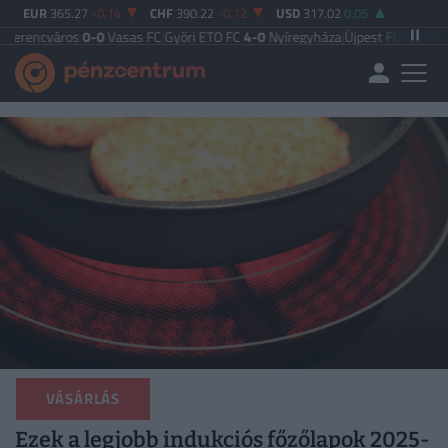
EUR
365.27
-0.14
CHF
390.22
-0.12
USD
317.02
0.05
ros
0-0
Vasas FC
|
Győri ETO FC
4-0
Nyíregyháza
|
Újpest FC
4-2
Debreceni VSC
VÁSÁRLÁS
Ezek a legjobb indukciós főzőlapok 2025-