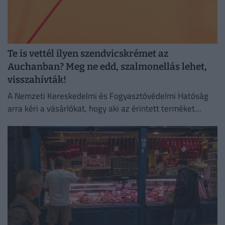
Te is vettél ilyen szendvicskrémet az
Auchanban? Meg ne edd, szalmonellás lehet,
visszahívták!
A Nemzeti Kereskedelmi és Fogyasztóvédelmi Hatóság
arra kéri a vásárlókat, hogy aki az érintett terméket
megvette, semmiképpen ne fogyassza el.