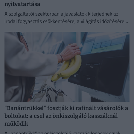
nyitvatartása
A szolgáltatói szektorban a javaslatok kiterjednek az
irodai fogyasztás csökkentésére, a világítás időzítésére
és a lifthasználatra is.
"Banántrükkel" fosztják ki rafinált vásárolók a
boltokat: a csel az önkiszolgáló kasszáknál
működik
A „banántrükk” az önkiszolgáló kasszás lopások egyik