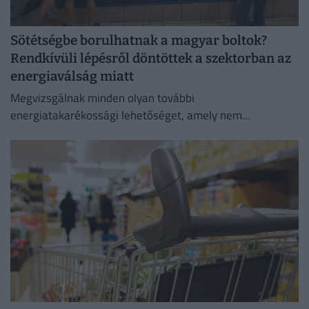
Sötétségbe borulhatnak a magyar boltok?
Rendkívüli lépésről döntöttek a szektorban az
energiaválság miatt
Megvizsgálnak minden olyan további
energiatakarékossági lehetőséget, amely nem
veszélyezteti az üzletmenet folytonosságát és a vásárlók
zökkenőmentes kiszolgálását.