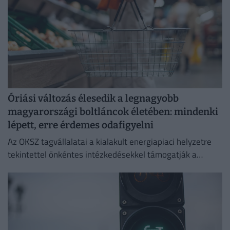
Óriási változás élesedik a legnagyobb
magyarországi boltláncok életében: mindenki
lépett, erre érdemes odafigyelni
Az OKSZ tagvállalatai a kialakult energiapiaci helyzetre
tekintettel önkéntes intézkedésekkel támogatják a
magyar villamosenergia-rendszer stabil és biztonságos
működését.