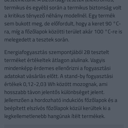
termikus és egyéb) során a termikus biztonság volt
a kritikus tényező néhány modellnél. Egy termék
sem bukott meg, de előfordult, hogy a keret 90 °C-
ra, míg a főzőlapok közötti terület akár 100 °C-re is
melegedett a tesztek során.
Energiafogyasztás szempontjából 28 tesztelt
terméket értékeltek átlagon alulinak. Vagyis
mindenképp érdemes ellenőrizni a fogyasztási
adatokat vásárlás előtt. A stand-by fogyasztási
értékek 0,12-2,03 Wh között mozognak, ami
hosszabb távon jelentős különbséget jelent.
Jellemzően a hordozható indukciós főzőlapok és a
beépített elszívós főzőlapok közül kerültek ki a
legkellemetlenebb hangúnak ítélt termékek.