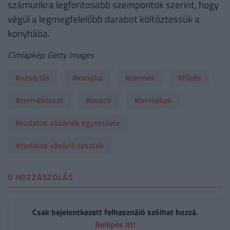
számunkra legfontosabb szempontok szerint, hogy
végül a legmegfelelőbb darabot költöztessük a
konyhába.
Címlapkép: Getty Images
#vásárlás
#konyha
#termék
#főzés
#termékteszt
#bosch
#termékek
#tudatos vásárlók egyesülete
#tudatos vásárló tesztek
0 HOZZÁSZÓLÁS
Csak bejelentkezett felhasználó szólhat hozzá.
Belépés itt!