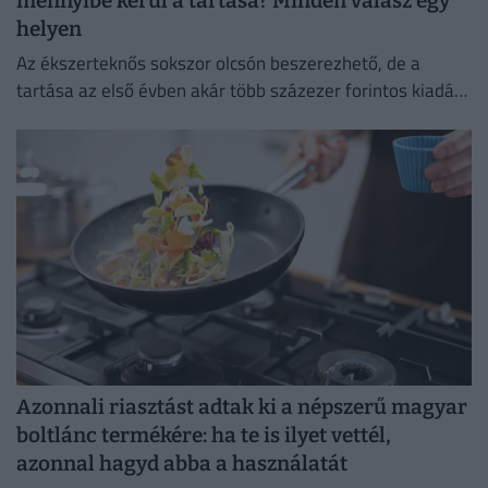
mennyibe kerül a tartása? Minden válasz egy
helyen
Az ékszerteknős sokszor olcsón beszerezhető, de a
tartása az első évben akár több százezer forintos kiadás
is lehet. Mutatjuk, miből áll össze a teknőstartás
költsége!
Azonnali riasztást adtak ki a népszerű magyar
boltlánc termékére: ha te is ilyet vettél,
azonnal hagyd abba a használatát