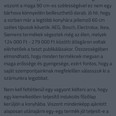
viszont a maga 90 cm-es szélességével ez nem egy
bárhova könnyedén beilleszthető darab. Jó hír, hogy
a sorban már a legtöbb konyhára jellemző 60 cm
széles típusok követik: AEG, Bosch, Electrolux, Ikea,
Siemens termékek végeztek még az élen, melyek
124 000 Ft - 279 000 Ft közötti átlagáron voltak
elérhetőek a teszt publikálásakor. Összességében
elmondható, hogy minden terméknek megvan a
maga erőssége és gyengesége, ezért fontos, hogy a
saját szempontjainknak megfelelően válasszuk ki a
számunkra legjobbat.
Nem kell feltétlenül egy vagyont költeni arra, hogy
egy kiemelkedően teljesítő indukciós főzőlap
kerüljön a konyhába. Viszont mindenképp ajánlott
alaposan utánajárni egy-egy termék jól teljesít-e a