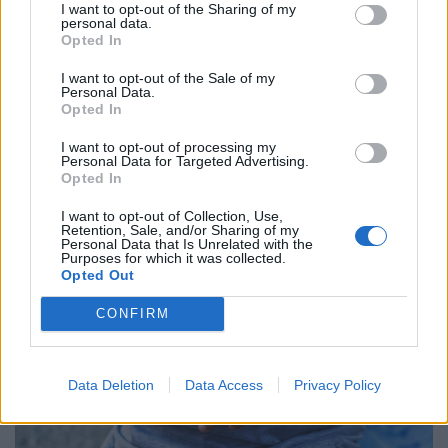
I want to opt-out of the Sharing of my
personal data.
Opted In
I want to opt-out of the Sale of my
Personal Data.
Opted In
Rendkívüli döntés: az energiaválság miatt
új nyitvatartási idő jöhet a Coop
I want to opt-out of processing my
Personal Data for Targeted Advertising.
élelmiszerboltokban
Opted In
A Coop is csatlakozik azokhoz, akik a hőség és a
I want to opt-out of Collection, Use,
megnövekedett villamosenergia-igény miatt
Retention, Sale, and/or Sharing of my
Personal Data that Is Unrelated with the
energiatakarékossági intézkedéseket vezetnek be.
Purposes for which it was collected.
Opted Out
CONFIRM
Data Deletion
Data Access
Privacy Policy