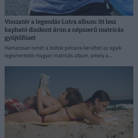
Visszatér a legendás Lutra album: itt lesz
kapható diszkont áron a népszerű matricás
gyűjtőfüzet
Hamarosan ismét a boltok polcaira kerülhet az egyik
legismertebb magyar matricás album, amely a
kilencvenes évek elején gyerekek ezreinek szerzett
felejthetetlen élményeket.