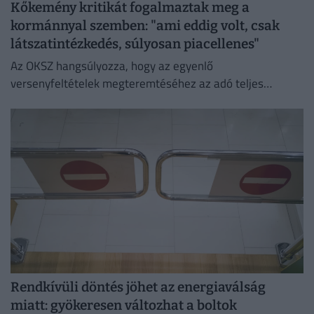
Kőkemény kritikát fogalmaztak meg a
kormánnyal szemben: "ami eddig volt, csak
látszatintézkedés, súlyosan piacellenes"
Az OKSZ hangsúlyozza, hogy az egyenlő
versenyfeltételek megteremtéséhez az adó teljes
megszüntetése az egyetlen érdemi megoldás.
Rendkívüli döntés jöhet az energiaválság
miatt: gyökeresen változhat a boltok