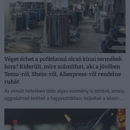
Véget érhet a pofátlanul olcsó kínai termékek
kora? Kiderült, mire számíthat, aki a jövőben
Temu-ról, Shein-ről, Aliexpress-ről rendelne
ruhát
Az elmúlt hetekben több olyan esemény is történt, amely
aggodalmat kelthet a fogyasztókban: kiújultak a közel-
keleti feszültségek, miközben az Európai Unió új
vámokról is döntött.