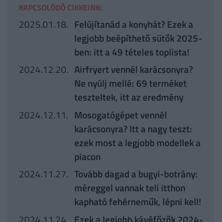
KAPCSOLÓDÓ CIKKEINK:
2025.01.18.
Felújítanád a konyhát? Ezek a
legjobb beépíthető sütők 2025-
ben: itt a 49 tételes toplista!
2024.12.20.
Airfryert vennél karácsonyra?
Ne nyúlj mellé: 69 terméket
teszteltek, itt az eredmény
2024.12.11.
Mosogatógépet vennél
karácsonyra? Itt a nagy teszt:
ezek most a legjobb modellek a
piacon
2024.11.27.
Tovább dagad a bugyi-botrány:
méreggel vannak teli itthon
kapható fehérneműk, lépni kell!
2024.11.24.
Ezek a legjobb kávéfőzők 2024-