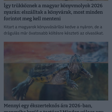
Így trükköznek a magyar könyvmolyok 2026
nyarán: elszálltak a könyvárak, most minden
forintot meg kell menteni
Kitart a magyarok könyvvásárlási kedve a nyáron, de a
drágulás már óvatosabb költésre készteti az olvasókat.
Mennyi egy ékszerteknős ára 2026-ban,