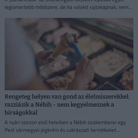
legismertebb módszere, de ha valakit rajtakapnak, nem
lesz boldog.
Rengeteg helyen van gond az élelmiszerekkel:
razziázik a Nébih - nem kegyelmeznek a
bírságokkal
A nyári szezon első heteiben a Nébih szakemberei egy
Pest vármegyei jégkrém és cukrászati termékeket
előállító létesítménnyel szemben eljárást indítottak.