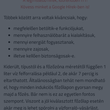
A legfrissebb hírek, időrendben ITT!
Kövess minket a Google Hírek-ben is!
Többek között arra voltak kíváncsiak, hogy:
megfelelően betöltik-e funkciójukat,
mennyire felhasználóbarát a kialakításuk,
mennyi energiát fogyasztanak,
mennyire zajosak,
illetve kellően biztonságosak-e.
Kiderült, típustól és a főzőzóna méretétől függően 1
liter víz felforralása például 2, de akár 7 percig is
eltarthatott. Általánosságban tehát nem mondható
el, hogy minden indukciós főzőlapon gyorsan megy
majd a főzés. Bár nem is ez az egyetlen fontos
szempont. Viszont a jól kiválasztott főzőlap esetén
akár meg is lehet spórolni a vízforraló-vásárlást.