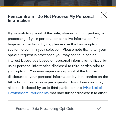
Pénzcentrum -
Do Not Process My Personal
Information
If you wish to opt-out of the sale, sharing to third parties, or
processing of your personal or sensitive information for
targeted advertising by us, please use the below opt-out
section to confirm your selection. Please note that after your
Ezekben a magyar megyékben pörög
opt-out request is processed you may continue seeing
leginkább a feketepiac: itt szívják a
interest-based ads based on personal information utilized by
legtöbb illegális cigit a magyarok
us or personal information disclosed to third parties prior to
your opt-out. You may separately opt-out of the further
Hiába javult a helyzet, még mindig hatalmas üzlet a
disclosure of your personal information by third parties on the
cigaretta feketepiaca. De honnan érkeznek a hamis
IAB’s list of downstream participants. This information may
cigaretták Magyarországra, és hol a legnagyobb a
also be disclosed by us to third parties on the
IAB’s List of
feketepiac?
Downstream Participants
that may further disclose it to other
third parties.
Personal Data Processing Opt Outs