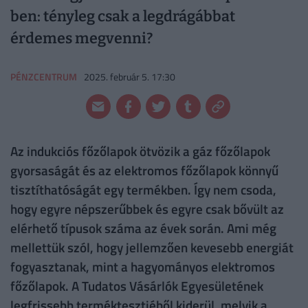
ben: tényleg csak a legdrágábbat
érdemes megvenni?
PÉNZCENTRUM
2025. február 5. 17:30
Az indukciós főzőlapok ötvözik a gáz főzőlapok
gyorsaságát és az elektromos főzőlapok könnyű
tisztíthatóságát egy termékben. Így nem csoda,
hogy egyre népszerűbbek és egyre csak bővült az
elérhető típusok száma az évek során. Ami még
mellettük szól, hogy jellemzően kevesebb energiát
fogyasztanak, mint a hagyományos elektromos
főzőlapok. A Tudatos Vásárlók Egyesületének
legfrissebb terméktesztjéből kiderül, melyik a