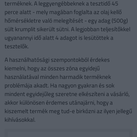
terméknek. A leggyengébbeknek a tesztidő 45
perce alatt - mely magában foglalta az olaj kellő
hőmérsékletre való melegítését - egy adag (500g)
sült krumplit sikerült sütni. A legjobban teljesítőkkel
ugyanannyi idő alatt 4 adagot is lesütöttek a
tesztelők.
A használhatósági szempontokból érdekes
kiemelni, hogy az összes zóna egyidejű
használatával minden harmadik terméknek
problémája akadt. Ha nagyon gyakran és sok
mindent egyidejűleg szeretne elkészíteni a vásárló,
akkor különösen érdemes utánajárni, hogy a
kiszemelt termék meg tud-e birkózni az ilyen jellegű
kihívásokkal.