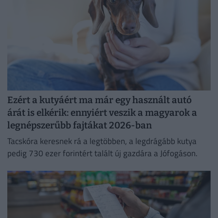
Ezért a kutyáért ma már egy használt autó
árát is elkérik: ennyiért veszik a magyarok a
legnépszerűbb fajtákat 2026-ban
Tacskóra keresnek rá a legtöbben, a legdrágább kutya
pedig 730 ezer forintért talált új gazdára a Jófogáson.