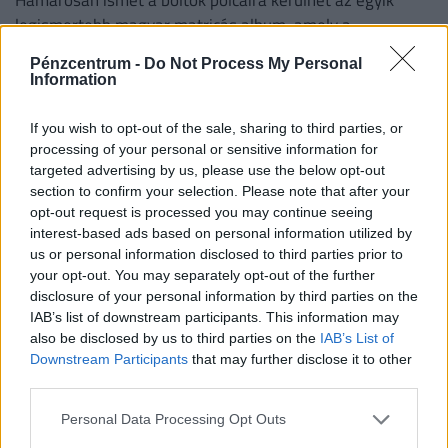
Hamarosan ismét a boltok polcaira kerülhet az egyik
legismertebb magyar matricás album, amely a
kilencvenes évek elején gyerekek ezreinek szerzett
Pénzcentrum -
Do Not Process My Personal
felejthetetlen élményeket.
Information
If you wish to opt-out of the sale, sharing to third parties, or
processing of your personal or sensitive information for
targeted advertising by us, please use the below opt-out
section to confirm your selection. Please note that after your
opt-out request is processed you may continue seeing
interest-based ads based on personal information utilized by
us or personal information disclosed to third parties prior to
your opt-out. You may separately opt-out of the further
disclosure of your personal information by third parties on the
Így trükköznek a magyar könyvmolyok 2026
IAB’s list of downstream participants. This information may
also be disclosed by us to third parties on the
IAB’s List of
nyarán: elszálltak a könyvárak, most minden
Downstream Participants
that may further disclose it to other
forintot meg kell menteni
third parties.
Kitart a magyarok könyvvásárlási kedve a nyáron, de a
Personal Data Processing Opt Outs
drágulás már óvatosabb költésre készteti az olvasókat.