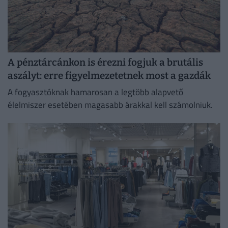
A pénztárcánkon is érezni fogjuk a brutális
aszályt: erre figyelmezetetnek most a gazdák
A fogyasztóknak hamarosan a legtöbb alapvető
élelmiszer esetében magasabb árakkal kell számolniuk.