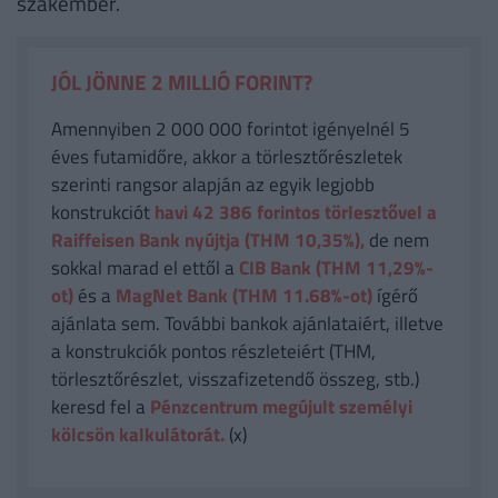
szakember.
JÓL JÖNNE 2 MILLIÓ FORINT?
Amennyiben 2 000 000 forintot igényelnél 5
éves futamidőre, akkor a törlesztőrészletek
szerinti rangsor alapján az egyik legjobb
konstrukciót
havi 42 386
forintos törlesztővel a
Raiffeisen Bank nyújtja (THM 10,35%),
de nem
sokkal marad el ettől a
CIB Bank (THM 11,29%-
ot)
és a
MagNet Bank (THM 11.68%-ot)
ígérő
ajánlata sem. További bankok ajánlataiért, illetve
a konstrukciók pontos részleteiért (THM,
törlesztőrészlet, visszafizetendő összeg, stb.)
keresd fel a
Pénzcentrum megújult személyi
kölcsön kalkulátorát.
(x)