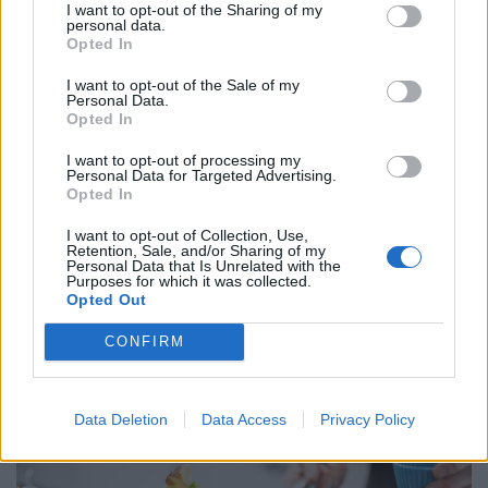
I want to opt-out of the Sharing of my
personal data.
Opted In
I want to opt-out of the Sale of my
Personal Data.
Opted In
I want to opt-out of processing my
Personal Data for Targeted Advertising.
Opted In
I want to opt-out of Collection, Use,
Retention, Sale, and/or Sharing of my
Personal Data that Is Unrelated with the
Purposes for which it was collected.
Mennyi egy ékszerteknős ára 2026-ban,
Opted Out
mennyibe kerül a tartása? Minden válasz egy
CONFIRM
helyen
Az ékszerteknős sokszor olcsón beszerezhető, de a
tartása az első évben akár több százezer forintos kiadás
Data Deletion
Data Access
Privacy Policy
is lehet. Mutatjuk, miből áll össze a teknőstartás
költsége!