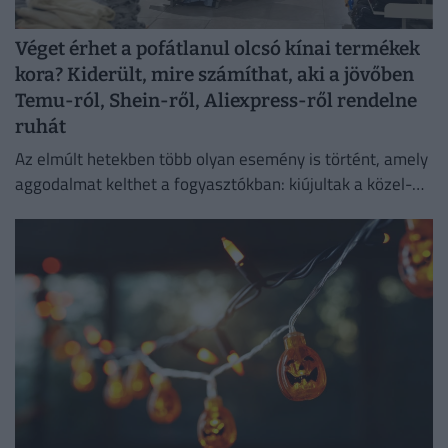
Véget érhet a pofátlanul olcsó kínai termékek
kora? Kiderült, mire számíthat, aki a jövőben
Temu-ról, Shein-ről, Aliexpress-ről rendelne
ruhát
Az elmúlt hetekben több olyan esemény is történt, amely
aggodalmat kelthet a fogyasztókban: kiújultak a közel-
keleti feszültségek, miközben az Európai Unió új
vámokról is döntött.