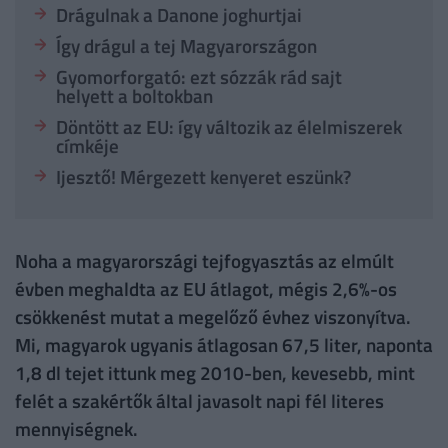
Drágulnak a Danone joghurtjai
Így drágul a tej Magyarországon
Gyomorforgató: ezt sózzák rád sajt
helyett a boltokban
Döntött az EU: így változik az élelmiszerek
címkéje
Ijesztő! Mérgezett kenyeret eszünk?
Noha a magyarországi tejfogyasztás az elmúlt
évben meghaldta az EU átlagot, mégis 2,6%-os
csökkenést mutat a megelőző évhez viszonyítva.
Mi, magyarok ugyanis átlagosan 67,5 liter, naponta
1,8 dl tejet ittunk meg 2010-ben, kevesebb, mint
felét a szakértők által javasolt napi fél literes
mennyiségnek.