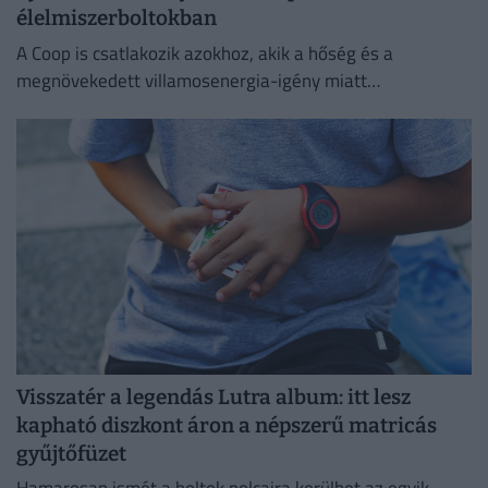
élelmiszerboltokban
A Coop is csatlakozik azokhoz, akik a hőség és a
megnövekedett villamosenergia-igény miatt
energiatakarékossági intézkedéseket vezetnek be.
Visszatér a legendás Lutra album: itt lesz
kapható diszkont áron a népszerű matricás
gyűjtőfüzet