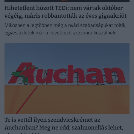
Hihetetlent húzott TEDi: nem vártak október
végéig, máris robbantották az éves gigaakciót
Miközben a legtöbben még a nyári szabadságukat töltik,
egyes üzletek már a következő szezonra készülnek.
Te is vettél ilyen szendvicskrémet az
Auchanban? Meg ne edd, szalmonellás lehet,