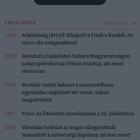
FRISS HÍREK
Több friss hír
21:03
A közönség járt jól: kikapott a Fradi a Realtól, de
nincs oka szégyenkezni
20:03
Beindult a lakáshitel-háború Magyarországon:
sokat spórolhat az Otthon Starttal, aki most
résen van
19:32
Brutális vasúti baleset a szomszédbam:
egymásba csapódott két vonat, sokan
megsérültek
19:17
Friss! Az Ötöslottó nyerőszámai a 32. játékhéten
18:46
Váratlan fordulat az angol válogatottnál:
lemondott a szövetségi kapitány, mi lesz most?