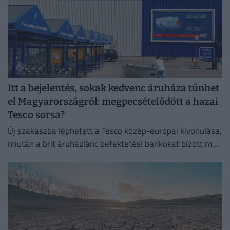
Itt a bejelentés, sokak kedvenc áruháza tűnhet
el Magyarországról: megpecsételődött a hazai
Tesco sorsa?
Új szakaszba léphetett a Tesco közép-európai kivonulása,
miután a brit áruházlánc befektetési bankokat bízott meg
az értékesítés előkészítésével.