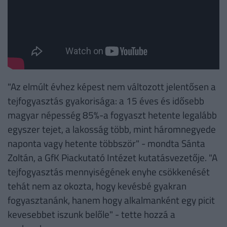
"Az elmúlt évhez képest nem változott jelentősen a
tejfogyasztás gyakorisága: a 15 éves és idősebb
magyar népesség 85%-a fogyaszt hetente legalább
egyszer tejet, a lakosság több, mint háromnegyede
naponta vagy hetente többször" - mondta Sánta
Zoltán, a GfK Piackutató Intézet kutatásvezetője. "A
tejfogyasztás mennyiségének enyhe csökkenését
tehát nem az okozta, hogy kevésbé gyakran
fogyasztanánk, hanem hogy alkalmanként egy picit
kevesebbet iszunk belőle" - tette hozzá a