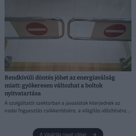
Rendkívüli döntés jöhet az energiaválság
miatt: gyökeresen változhat a boltok
nyitvatartása
A szolgáltatói szektorban a javaslatok kiterjednek az
irodai fogyasztás csökkentésére, a világítás időzítésére
és a lifthasználatra is.
A Vásárlás rovat cikkei