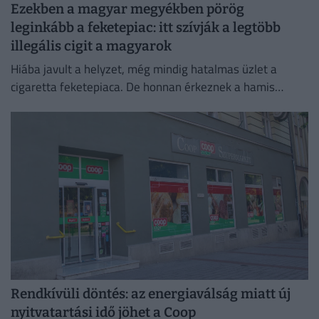
Ezekben a magyar megyékben pörög
leginkább a feketepiac: itt szívják a legtöbb
illegális cigit a magyarok
Hiába javult a helyzet, még mindig hatalmas üzlet a
cigaretta feketepiaca. De honnan érkeznek a hamis
cigaretták Magyarországra, és hol a legnagyobb a
feketepiac?
Rendkívüli döntés: az energiaválság miatt új
nyitvatartási idő jöhet a Coop