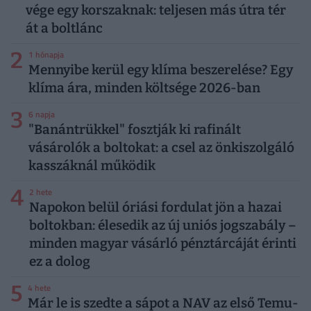
vége egy korszaknak: teljesen más útra tér
át a boltlánc
2
1 hónapja
Mennyibe kerül egy klíma beszerelése? Egy
klíma ára, minden költsége 2026-ban
3
6 napja
"Banántrükkel" fosztják ki rafinált
vásárolók a boltokat: a csel az önkiszolgáló
kasszáknál működik
4
2 hete
Napokon belül óriási fordulat jön a hazai
boltokban: élesedik az új uniós jogszabály –
minden magyar vásárló pénztárcáját érinti
ez a dolog
5
4 hete
Már le is szedte a sápot a NAV az első Temu-