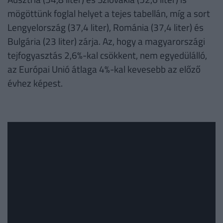
mögöttünk foglal helyet a tejes tabellán, míg a sort
Lengyelország (37,4 liter), Románia (37,4 liter) és
Bulgária (23 liter) zárja. Az, hogy a magyarországi
tejfogyasztás 2,6%-kal csökkent, nem egyedülálló,
az Európai Unió átlaga 4%-kal kevesebb az előző
évhez képest.