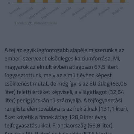
A tej az egyik legfontosabb alapélelmiszerünk s az
emberi szervezet elsődleges kalciumforrása. Mi,
magyarok az elmúlt évben átlagosan 67,5 litert
fogyasztottunk, mely az elmúlt évhez képest
csökkenést mutat, de még így is az EU átlag (63,06
liter) feletti értéket képviseli, a világátlagot (32,64
liter) pedig jócskán túlszárnyalja. A tejfogyasztási
ranglista élén továbbra is az írek állnak (131,1 liter),
őket követik a finnek átlag 128,8 liter éves
tejfogyasztásukkal. Franciaország (56,8 liter),
Ausztria (54,8 liter) és Szlovákia (52,6 liter) is