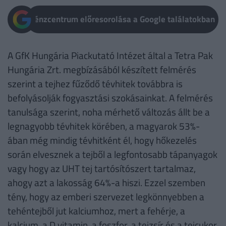
Pénzcentrum előresorolása a Google találatokban
A GfK Hungária Piackutató Intézet által a Tetra Pak
Hungária Zrt. megbízásából készített felmérés
szerint a tejhez fűződő tévhitek továbbra is
befolyásolják fogyasztási szokásainkat. A felmérés
tanulsága szerint, noha mérhető változás állt be a
legnagyobb tévhitek körében, a magyarok 53%-
ában még mindig tévhitként él, hogy hőkezelés
során elvesznek a tejből a legfontosabb tápanyagok
vagy hogy az UHT tej tartósítószert tartalmaz,
ahogy azt a lakosság 64%-a hiszi. Ezzel szemben
tény, hogy az emberi szervezet legkönnyebben a
tehéntejből jut kalciumhoz, mert a fehérje, a
kalcium, a D vitamin, a foszfor, a tejzsír és a tejcukor