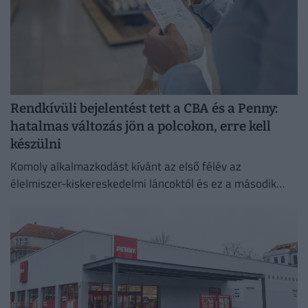
Rendkívüli bejelentést tett a CBA és a Penny:
hatalmas változás jön a polcokon, erre kell
készülni
Komoly alkalmazkodást kívánt az első félév az
élelmiszer-kiskereskedelmi láncoktól és ez a második
félévben is így marad.