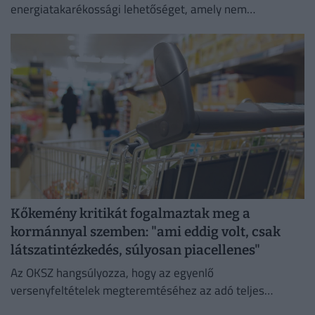
energiatakarékossági lehetőséget, amely nem
veszélyezteti az üzletmenet folytonosságát és a vásárlók
zökkenőmentes kiszolgálását.
Kőkemény kritikát fogalmaztak meg a
kormánnyal szemben: "ami eddig volt, csak
látszatintézkedés, súlyosan piacellenes"
Az OKSZ hangsúlyozza, hogy az egyenlő
versenyfeltételek megteremtéséhez az adó teljes
megszüntetése az egyetlen érdemi megoldás.