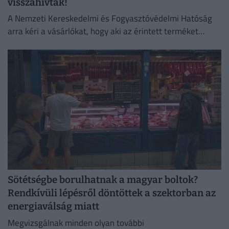
visszahívták!
A Nemzeti Kereskedelmi és Fogyasztóvédelmi Hatóság
arra kéri a vásárlókat, hogy aki az érintett terméket
megvette, semmiképpen ne fogyassza el.
Sötétségbe borulhatnak a magyar boltok?
Rendkívüli lépésről döntöttek a szektorban az
energiaválság miatt
Megvizsgálnak minden olyan további