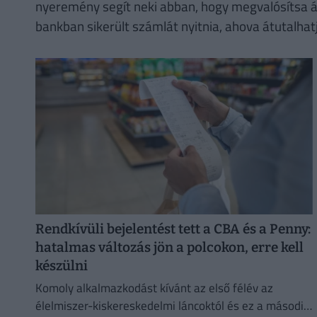
nyeremény segít neki abban, hogy megvalósítsa á
bankban sikerült számlát nyitnia, ahova átutalhatj
Rendkívüli bejelentést tett a CBA és a Penny:
hatalmas változás jön a polcokon, erre kell
készülni
Komoly alkalmazkodást kívánt az első félév az
élelmiszer-kiskereskedelmi láncoktól és ez a második