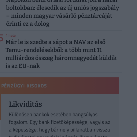
boltokban: élesedik az új uniós jogszabály
– minden magyar vásárló pénztárcáját
érinti ez a dolog
5
4 hete
Már le is szedte a sápot a NAV az első
Temu-rendelésekből: a több mint 11
milliárdos összeg háromnegyedét küldik
is az EU-nak
PÉNZÜGYI KISOKOS
Likviditás
Különösen bankok esetében hangsúlyos
fogalom. Egy bank fizetőképessége, vagyis az
a képessége, hogy bármely pillanatban vissza