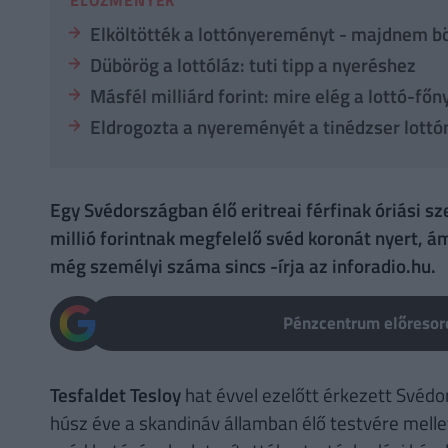
Elköltötték a lottónyereményt - majdnem bö
Dübörög a lottóláz: tuti tipp a nyeréshez
Másfél milliárd forint: mire elég a lottó-f
Eldrogozta a nyereményét a tinédzser lottó
Egy Svédországban élő eritreai férfinak óriási sz
millió forintnak megfelelő svéd koronát nyert, á
még személyi száma sincs -írja az inforadio.hu.
Pénzcentrum előresoro
Tesfaldet Tesloy
hat évvel ezelőtt érkezett Svédor
húsz éve a skandináv államban élő testvére mell