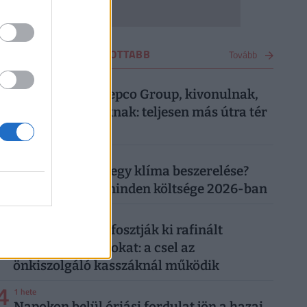
VÁSÁRLÁS LEGOLVASOTTABB
Tovább
1
4 hete
Most közölte a Pepco Group, kivonulnak,
vége egy korszaknak: teljesen más útra tér
át a boltlánc
2
1 hónapja
Mennyibe kerül egy klíma beszerelése?
Egy klíma ára, minden költsége 2026-ban
3
4 napja
"Banántrükkel" fosztják ki rafinált
vásárolók a boltokat: a csel az
önkiszolgáló kasszáknál működik
4
1 hete
Napokon belül óriási fordulat jön a hazai