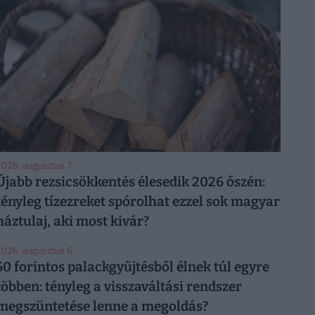
026. augusztus 7.
Újabb rezsicsökkentés élesedik 2026 őszén:
tényleg tízezreket spórolhat ezzel sok magyar
háztulaj, aki most kivár?
026. augusztus 6.
50 forintos palackgyűjtésből élnek túl egyre
többen: tényleg a visszaváltási rendszer
megszüntetése lenne a megoldás?