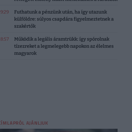
19:29
Futhatunk a pénzünk után, ha így utazunk
külföldre: súlyos csapdára figyelmeztetnek a
szakértők
18:57
Működik a legális áramtrükk: így spórolnak
tízezreket a legmelegebb napokon az élelmes
magyarok
CÍMLAPRÓL AJÁNLJUK