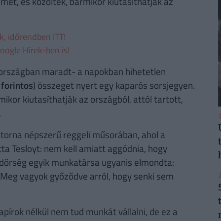
mét, és közölték, bármikor kiutasíthatják az
ek, időrendben ITT!
oogle Hírek-ben is!
védországban maradt- a napokban hihetetlen
 forintos
) összeget nyert egy kaparós sorsjegyen.
ikor kiutasíthatják az országból, attól tartott,
.
2
satorna népszerű reggeli műsorában, ahol a
a Tesloyt: nem kell amiatt aggódnia, hogy
endőrség egyik munkatársa ugyanis elmondta:
. Meg vagyok győződve arról, hogy senki sem
2
papírok nélkül nem tud munkát vállalni, de ez a