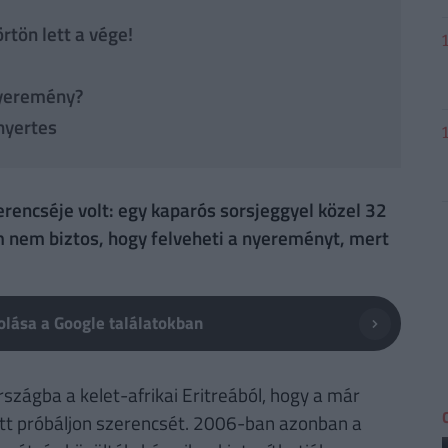
rtön lett a vége!
őnyeremény?
nyertes
erencséje volt: egy kaparós sorsjeggyel közel 32
m nem biztos, hogy felveheti a nyereményt, mert
lása a Google találatokban
szágba a kelet-afrikai Eritreából, hogy a már
ett próbáljon szerencsét. 2006-ban azonban a