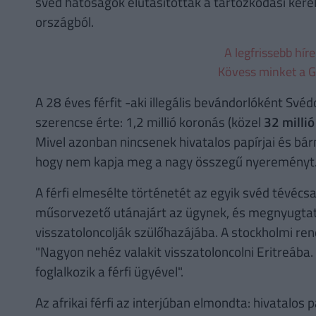
svéd hatóságok elutasították a tartózkodási kérel
országból.
A legfrissebb hír
Kövess minket a G
A 28 éves férfit -aki illegális bevándorlóként S
szerencse érte: 1,2 millió koronás (közel
32 millió
Mivel azonban nincsenek hivatalos papírjai és bárm
hogy nem kapja meg a nagy összegű nyereményt
A férfi elmesélte történetét az egyik svéd tévéc
műsorvezető utánajárt az ügynek, és megnyugtatt
visszatoloncolják szülőhazájába. A stockholmi r
"Nagyon nehéz valakit visszatoloncolni Eritreába
foglalkozik a férfi ügyével".
Az afrikai férfi az interjúban elmondta: hivatalos 