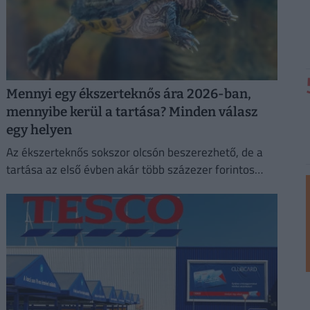
Mennyi egy ékszerteknős ára 2026-ban,
mennyibe kerül a tartása? Minden válasz
egy helyen
Az ékszerteknős sokszor olcsón beszerezhető, de a
tartása az első évben akár több százezer forintos
kiadás is lehet. Mutatjuk, miből áll össze a
teknőstartás költsége!