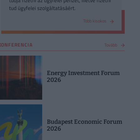
tudja fizetni az ügyfelei pénzét, illetve fizetni
tud ügyfelei szolgáltatásáért.
Több kisokos
KONFERENCIA
Tovább
Energy Investment Forum
2026
Budapest Economic Forum
2026