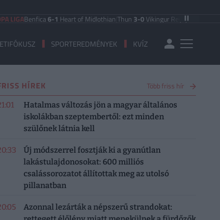
enfica
6-1
Heart of Midlothian
|
Thun
3-0
Vikingur Reykjavik
|
PAOK Saloniki
0
ETIFÓKUSZ
SPORTEREDMÉNYEK
KVÍZ
FRISS HÍREK
Több friss hír
21:01
Hatalmas változás jön a magyar általános
iskolákban szeptembertől: ezt minden
szülőnek látnia kell
20:33
Új módszerrel fosztják ki a gyanútlan
lakástulajdonosokat: 600 milliós
csalássorozatot állítottak meg az utolsó
pillanatban
20:05
Azonnal lezárták a népszerű strandokat:
rettegett élőlény miatt menekülnek a fürdőzők