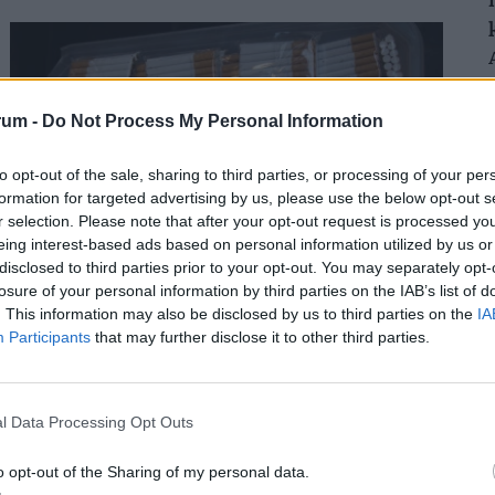
minimalizálja az áramfogyasztását.
rum -
Do Not Process My Personal Information
to opt-out of the sale, sharing to third parties, or processing of your per
formation for targeted advertising by us, please use the below opt-out s
r selection. Please note that after your opt-out request is processed y
eing interest-based ads based on personal information utilized by us or
disclosed to third parties prior to your opt-out. You may separately opt-
Ezekben a magyar megyékben pörög
losure of your personal information by third parties on the IAB’s list of
leginkább a feketepiac: itt szívják a legtöbb
. This information may also be disclosed by us to third parties on the
IA
Participants
that may further disclose it to other third parties.
illegális cigit a magyarok
Hiába javult a helyzet, még mindig hatalmas üzlet a
cigaretta feketepiaca. De honnan érkeznek a hamis
l Data Processing Opt Outs
cigaretták Magyarországra, és hol a legnagyobb a
feketepiac?
o opt-out of the Sharing of my personal data.