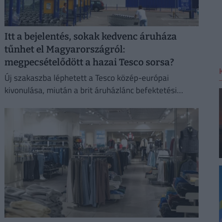
Itt a bejelentés, sokak kedvenc áruháza
tűnhet el Magyarországról:
megpecsételődött a hazai Tesco sorsa?
Új szakaszba léphetett a Tesco közép-európai
kivonulása, miután a brit áruházlánc befektetési
bankokat bízott meg az értékesítés előkészítésével.