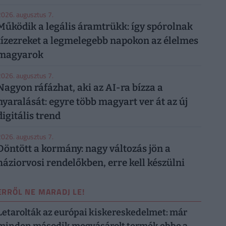
026. augusztus 7.
Működik a legális áramtrükk: így spórolnak
tízezreket a legmelegebb napokon az élelmes
magyarok
026. augusztus 7.
Nagyon ráfázhat, aki az AI-ra bízza a
nyaralását: egyre több magyart ver át az új
digitális trend
026. augusztus 7.
Döntött a kormány: nagy változás jön a
háziorvosi rendelőkben, erre kell készülni
ERRŐL NE MARADJ LE!
Letarolták az európai kiskereskedelmet: már
minden második megvásárolt termék ebbe a