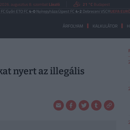
2026. augusztus 8. szombat
László
21 °C
Budapest
 ETO FC
4-0
Nyíregyháza
|
Újpest FC
4-2
Debreceni VSC
UEFA EURÓPA LIGA
B
ÁRFOLYAM
KALKULÁTOR
H
at nyert az illegális