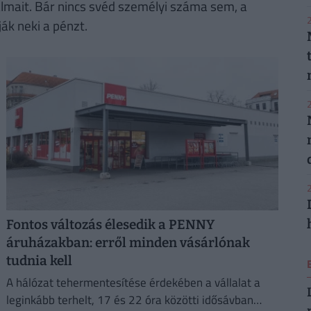
lmait. Bár nincs svéd személyi száma sem, a
2
ák neki a pénzt.
2
2
Fontos változás élesedik a PENNY
áruházakban: erről minden vásárlónak
tudnia kell
A hálózat tehermentesítése érdekében a vállalat a
leginkább terhelt, 17 és 22 óra közötti idősávban