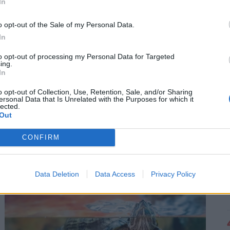
In
o opt-out of the Sale of my Personal Data.
In
to opt-out of processing my Personal Data for Targeted
ing.
In
o opt-out of Collection, Use, Retention, Sale, and/or Sharing
ersonal Data that Is Unrelated with the Purposes for which it
Visszatér a legendás Lutra album: itt lesz
lected.
kapható diszkont áron a népszerű matricás
Out
gyűjtőfüzet
CONFIRM
Hamarosan ismét a boltok polcaira kerülhet az egyik
legismertebb magyar matricás album, amely a
kilencvenes évek elején gyerekek ezreinek szerzett
Data Deletion
Data Access
Privacy Policy
felejthetetlen élményeket.