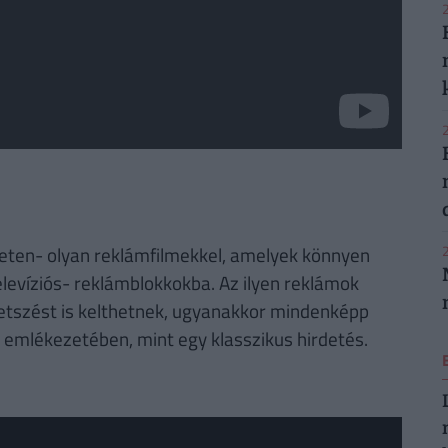
2
2
2
neten- olyan reklámfilmekkel, amelyek könnyen
elevíziós- reklámblokkokba. Az ilyen reklámok
etszést is kelthetnek, ugyanakkor mindenképp
emlékezetében, mint egy klasszikus hirdetés.