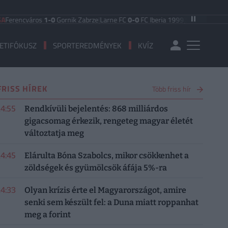
encváros
1-0
Gornik Zabrze
|
Larne FC
0-0
FC Iberia 1999
|
Shamrock Rovers
3
ETIFÓKUSZ
SPORTEREDMÉNYEK
KVÍZ
FRISS HÍREK
Több friss hír
14:55
Rendkívüli bejelentés: 868 milliárdos
gigacsomag érkezik, rengeteg magyar életét
változtatja meg
14:45
Elárulta Bóna Szabolcs, mikor csökkenhet a
zöldségek és gyümölcsök áfája 5%-ra
14:33
Olyan krízis érte el Magyarországot, amire
senki sem készült fel: a Duna miatt roppanhat
meg a forint