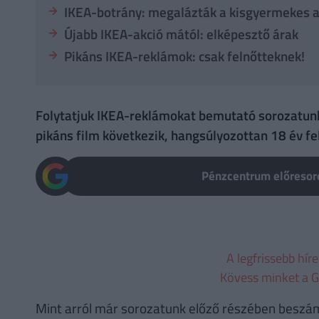
IKEA-botrány: megalázták a kisgyermekes 
Újabb IKEA-akció mától: elképesztő árak
Pikáns IKEA-reklámok: csak felnőtteknek!
Folytatjuk IKEA-reklámokat bemutató sorozatunka
pikáns film következik, hangsúlyozottan 18 év fe
Pénzcentrum előresoro
A legfrissebb hír
Kövess minket a G
Mint arról már sorozatunk előző részében beszám