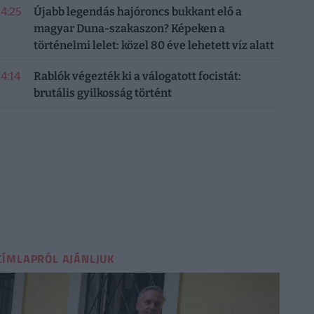
14:25
Újabb legendás hajóroncs bukkant elő a
magyar Duna-szakaszon? Képeken a
történelmi lelet: közel 80 éve lehetett víz alatt
14:14
Rablók végezték ki a válogatott focistát:
brutális gyilkosság történt
CÍMLAPRÓL AJÁNLJUK