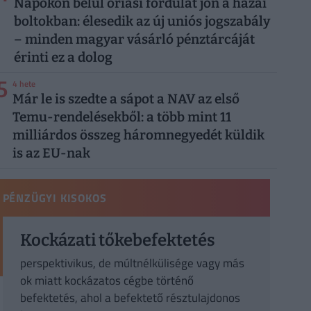
Napokon belül óriási fordulat jön a hazai
boltokban: élesedik az új uniós jogszabály
– minden magyar vásárló pénztárcáját
érinti ez a dolog
5
4 hete
Már le is szedte a sápot a NAV az első
Temu-rendelésekből: a több mint 11
milliárdos összeg háromnegyedét küldik
is az EU-nak
PÉNZÜGYI KISOKOS
Kockázati tőkebefektetés
perspektivikus, de múltnélkülisége vagy más
ok miatt kockázatos cégbe történő
befektetés, ahol a befektető résztulajdonos