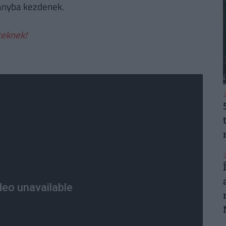
pányba kezdenek.
teknek!
2
2