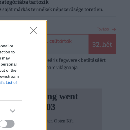
kategóriába tartozik
A saját márkás termékek népszerűsége töretlen.
NAPTÁR
Tovább
2026. augusztus 6. csütörtök
32. hét
sonal or
Berta, Bettina
ection to
ou may
Augusztus 6.
A nukleáris fegyverek betiltásáért
 personal
folyó harc világnapja
out of the
 downstream
B’s List of