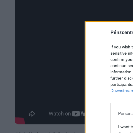
Pénzcent
If you wish 
sensitive in
confirm you
continue se
information 
further disc
participants
Downstream 
Persona
I want t