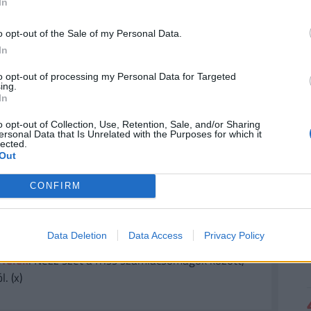
hülye! Az ilyen giccses cuccokat mindig egyszerűen
In
ngzik a kerékpáros férfi javaslata a reklám
o opt-out of the Sale of my Personal Data.
In
t jelenti. Azt nem tudni, vajon a svéd áruházlánc
to opt-out of processing my Personal Data for Targeted
ing.
ik belőle, hogy az IKEA valóban a mindennapok
In
o opt-out of Collection, Use, Retention, Sale, and/or Sharing
ersonal Data that Is Unrelated with the Purposes for which it
lected.
Out
ÉGES! MEGÉRI VÁLTANI!
CONFIRM
gyenes számlavezetés. A
Pénzcentrum
n konstrukciót is találhatunk, amelyek esetében
enesek
lehetnek. Nemrég három pénzintézet is
Data Deletion
Data Access
Privacy Policy
, a Raiffeisen Bank, valamint az UniCredit Bank
yfelek
. Nézz szét a friss számlacsomagok között,
. (x)