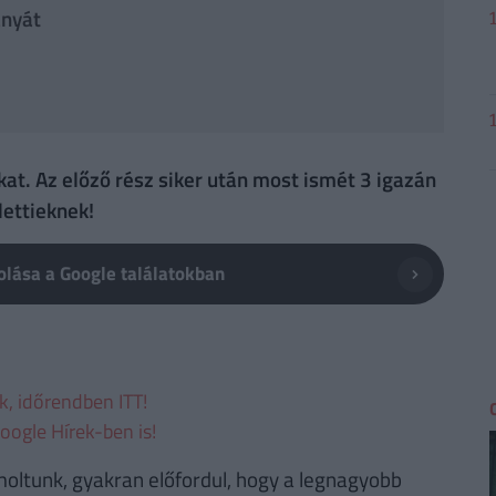
anyát
t. Az előző rész siker után most ismét 3 igazán
lettieknek!
lása a Google találatokban
ek, időrendben ITT!
oogle Hírek-ben is!
oltunk, gyakran előfordul, hogy a legnagyobb