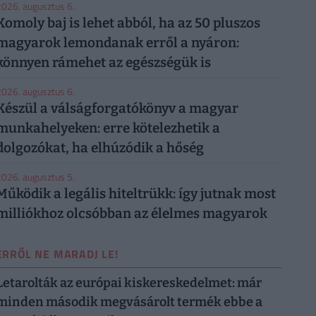
026. augusztus 6.
Komoly baj is lehet abból, ha az 50 pluszos
magyarok lemondanak erről a nyáron:
könnyen rámehet az egészségük is
026. augusztus 6.
Készül a válságforgatókönyv a magyar
munkahelyeken: erre kötelezhetik a
dolgozókat, ha elhúzódik a hőség
026. augusztus 5.
Működik a legális hiteltrükk: így jutnak most
milliókhoz olcsóbban az élelmes magyarok
ERRŐL NE MARADJ LE!
Letarolták az európai kiskereskedelmet: már
minden második megvásárolt termék ebbe a