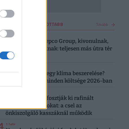
VÁSÁRLÁS LEGOLVASOTTABB
Tovább
1
3 hete
Most közölte a Pepco Group, kivonulnak,
vége egy korszaknak: teljesen más útra tér
át a boltlánc
2
1 hónapja
Mennyibe kerül egy klíma beszerelése?
Egy klíma ára, minden költsége 2026-ban
3
3 napja
"Banántrükkel" fosztják ki rafinált
vásárolók a boltokat: a csel az
önkiszolgáló kasszáknál működik
4
1 hete