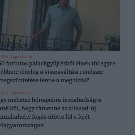
026. augusztus 6.
50 forintos palackgyűjtésből élnek túl egyre
többen: tényleg a visszaváltási rendszer
megszüntetése lenne a megoldás?
026. augusztus 5.
Így mehetsz hónapokra is szabadságra
anélkül, hogy rámenne az állásod: új
munkahelyi fogás ütötte fel a fejét
Magyarországon