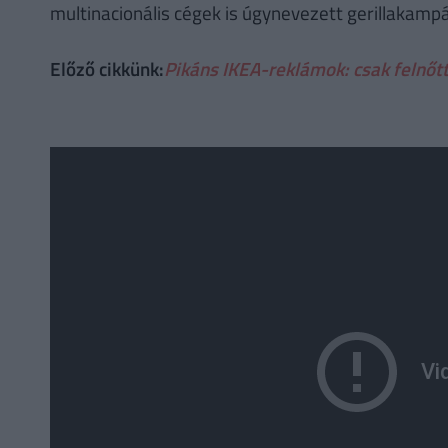
multinacionális cégek is úgynevezett gerillakam
Előző cikkünk:
Pikáns IKEA-reklámok: csak felnőt