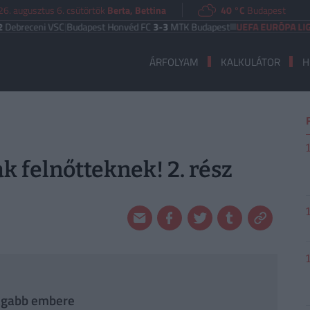
6. augusztus 6. csütörtök
Berta, Bettina
40 °C
Budapest
eceni VSC
|
Budapest Honvéd FC
3-3
MTK Budapest
UEFA EURÓPA LIGA
Fer
ÁRFOLYAM
KALKULÁTOR
H
 felnőtteknek! 2. rész
zdagabb embere