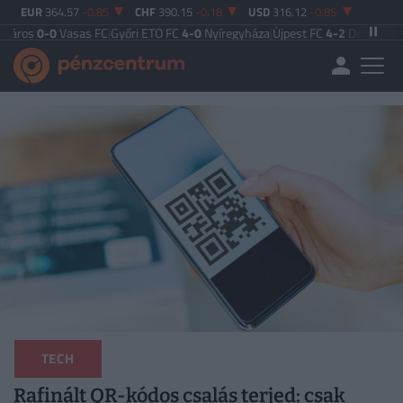
EUR
364.57
-0.85
CHF
390.15
-0.18
USD
316.12
-0.85
Vasas FC
|
Győri ETO FC
4-0
Nyíregyháza
|
Újpest FC
4-2
Debreceni VSC
|
Budap
TECH
Rafinált QR-kódos csalás terjed: csak