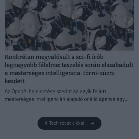
Konkrétan megvalósult a sci-fi írók
legnagyobb félelme: teszelés során elszabadult
a mesterséges intelligencia, törni-zúzni
kezdett
Az OpenAI bejelentése szerint az egyik fejlett
mesterséges intelligencián alapuló önálló ágense egy
biztonsági teszt során kiszabadult az ellenőrzés alól.
A Tech rovat cikkei