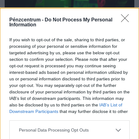
Pénzcentrum -
Do Not Process My Personal
Information
If you wish to opt-out of the sale, sharing to third parties, or
processing of your personal or sensitive information for
Újabb aljas telefonos csaló bukott le:
targeted advertising by us, please use the below opt-out
nyomozónak adta ki magát, most így
section to confirm your selection. Please note that after your
próbálják a pénzedet lehúzni
opt-out request is processed you may continue seeing
interest-based ads based on personal information utilized by
A megfélemlítéssel és körözéssel fenyegetőző hívó végül
us or personal information disclosed to third parties prior to
lebukott, amikor a kiszemelt áldozat felismerte a jól
your opt-out. You may separately opt-out of the further
ismert átverési taktikát, és szembesítette vele az
disclosure of your personal information by third parties on the
elkövetőt.
IAB’s list of downstream participants. This information may
also be disclosed by us to third parties on the
IAB’s List of
Downstream Participants
that may further disclose it to other
third parties.
Personal Data Processing Opt Outs