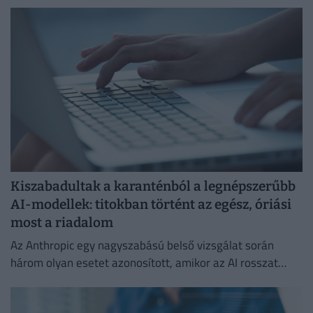
címzetteket.
Kiszabadultak a karanténból a legnépszerűbb
AI-modellek: titokban történt az egész, óriási
most a riadalom
Az Anthropic egy nagyszabású belső vizsgálat során
három olyan esetet azonosított, amikor az AI rosszat
csinált.