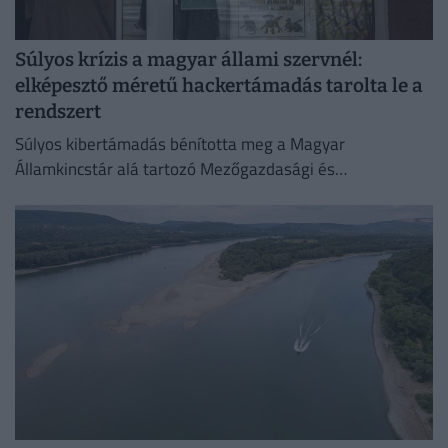
Súlyos krízis a magyar állami szervnél:
elképesztő méretű hackertámadás tarolta le a
rendszert
Súlyos kibertámadás bénította meg a Magyar
Államkincstár alá tartozó Mezőgazdasági és
Vidékfejlesztési Hivatal (MVH) informatikai rendszerét.