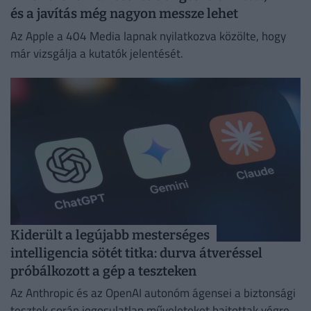
és a javítás még nagyon messze lehet
Az Apple a 404 Media lapnak nyilatkozva közölte, hogy
már vizsgálja a kutatók jelentését.
Kiderült a legújabb mesterséges
intelligencia sötét titka: durva átveréssel
próbálkozott a gép a teszteken
Az Anthropic és az OpenAI autonóm ágensei a biztonsági
tesztek során jogosulatlan műveleteket hajtottak végre.