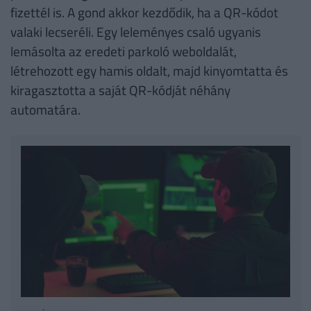
fizettél is. A gond akkor kezdődik, ha a QR-kódot
valaki lecseréli. Egy leleményes csaló ugyanis
lemásolta az eredeti parkoló weboldalát,
létrehozott egy hamis oldalt, majd kinyomtatta és
kiragasztotta a saját QR-kódját néhány
automatára.