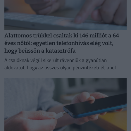
Alattomos trükkel csaltak ki 146 milliót a 64
éves nőtől: egyetlen telefonhívás elég volt,
hogy beüssön a katasztrófa
A csalóknak végül sikerült rávenniük a gyanútlan
áldozatot, hogy az összes olyan pénzintézetnél, ahol
lakossági bankszámlát vezet, utalásokat indítson az
utasításaik szerint.