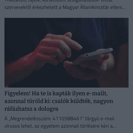
szerverekről érkezhetett a Magyar Államkincstár elleni
támadás.
Figyelem! Ha te is kapták ilyen e-mailt,
azonnal töröld ki: csalók küldték, nagyon
ráfázhatsz a dologra
A „Megrendelésszám: 4110588461” tárgyú e-mail
vírusos lehet, az egyetem azonnali törlésére kéri a