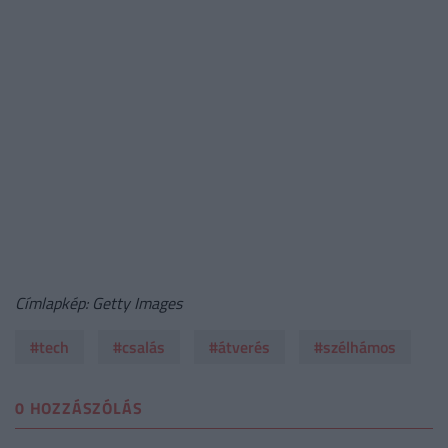
Címlapkép: Getty Images
#tech
#csalás
#átverés
#szélhámos
0 HOZZÁSZÓLÁS