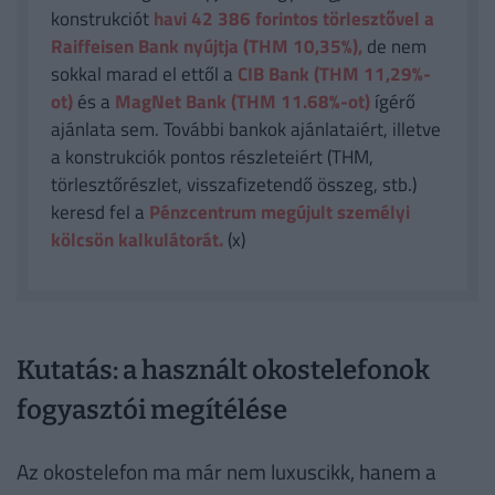
konstrukciót
havi 42 386
forintos törlesztővel a
Raiffeisen Bank nyújtja (THM 10,35%),
de nem
sokkal marad el ettől a
CIB Bank (THM 11,29%-
ot)
és a
MagNet Bank (THM 11.68%-ot)
ígérő
ajánlata sem. További bankok ajánlataiért, illetve
a konstrukciók pontos részleteiért (THM,
törlesztőrészlet, visszafizetendő összeg, stb.)
keresd fel a
Pénzcentrum megújult személyi
kölcsön kalkulátorát.
(x)
Kutatás: a használt okostelefonok
fogyasztói megítélése
Az okostelefon ma már nem luxuscikk, hanem a