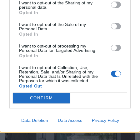
I want to opt-out of the Sharing of my
personal data.
Opted In
I want to opt-out of the Sale of my
Personal Data.
Kiderült a Facebook és az Instagram sötét
Opted In
titka: felfoghatatlan büntetést fizet a cég a
I want to opt-out of processing my
gyerekek miatt
Personal Data for Targeted Advertising.
Opted In
Egy új-mexikói bíróság 567 millió dollár megfizetésére,
valamint öt éven át érvényes, a fiatalkorúak védelmét
I want to opt-out of Collection, Use,
Retention, Sale, and/or Sharing of my
szolgáló intézkedések bevezetésére kötelezte a Metát,
Personal Data that Is Unrelated with the
Purposes for which it was collected.
Opted Out
CONFIRM
Data Deletion
Data Access
Privacy Policy