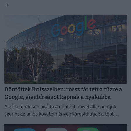
ki.
Döntöttek Brüsszelben: rossz fát tett a tűzre a
Google, gigabírságot kapnak a nyakukba
A vállalat élesen bírálta a döntést, mivel álláspontjuk
szerint az uniós követelmények károsíthatják a több
millió európai felhasználó által igénybe vett
szolgáltatásokat.