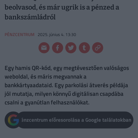
beolvasod, és már ugrik is a pénzed a
bankszámládról
PÉNZCENTRUM
2025. június 4. 13:30
Egy hamis QR-kód, egy megtévesztően valóságos
weboldal, és máris megvannak a
bankkártyaadataid. Egy parkolási átverés példája
jól mutatja, milyen könnyű digitálisan csapdába
csalni a gyanútlan felhasználókat.
Pénzcentrum előresorolása a Google találatokban