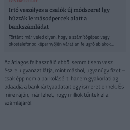
EZ IS ÉRDEKELHET
Irtó veszélyes a csalók új módszere! Így
húzzák le másodpercek alatt a
bankszámládat
Történt már veled olyan, hogy a számítógéped vagy
okostelefonod képernyőjén váratlan felugró ablakok
jelentek meg?
Az átlagos felhasználó ebből semmit sem vesz
észre: ugyanazt látja, mint máshol, ugyanúgy fizet –
csak épp nem a parkolásért, hanem gyakorlatilag
odaadja a bankkártyaadatait egy ismeretlennek. És
mire rájön, már lehet, hogy milliók tűntek el a
számlájáról.