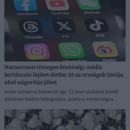
Hamarosan tömeges közösségi média
korlátozás léphet életbe: itt az országok listája,
ahol szigorítás jöhet
Uniós szinten is felmerült egy 13 éven aluliakat érintő
általános tilalom kidolgozása, amely a mesterséges
intelligencián alapuló csevegőrobotokra és a
videojátékokra is kiterjedne.