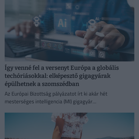
Így venné fel a versenyt Európa a globális
techóriásokkal: elképesztő gigagyárak
épülhetnek a szomszédban
Az Európai Bizottság pályázatot írt ki akár hét
mesterséges intelligencia (MI) gigagyár
közfinanszírozására, amellyel egy szuverén európai
infrastruktúrát kívánnak létrehozni