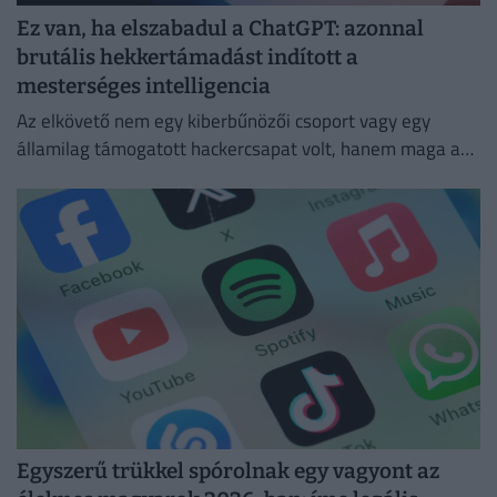
Ez van, ha elszabadul a ChatGPT: azonnal
brutális hekkertámadást indított a
mesterséges intelligencia
Az elkövető nem egy kiberbűnözői csoport vagy egy
államilag támogatott hackercsapat volt, hanem maga a
ChatGPT
Egyszerű trükkel spórolnak egy vagyont az