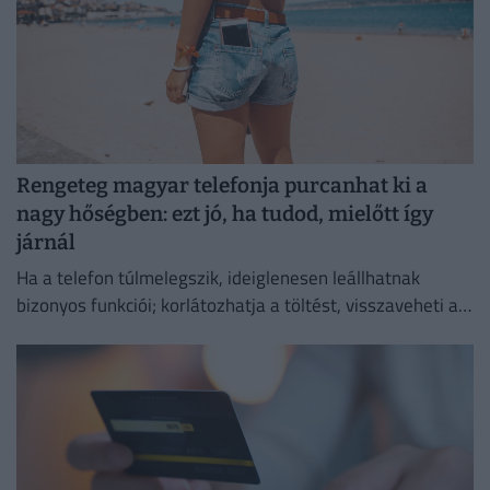
Rengeteg magyar telefonja purcanhat ki a
nagy hőségben: ezt jó, ha tudod, mielőtt így
járnál
Ha a telefon túlmelegszik, ideiglenesen leállhatnak
bizonyos funkciói; korlátozhatja a töltést, visszaveheti a
kijelző fényerejét vagy lassíthatja a működését.