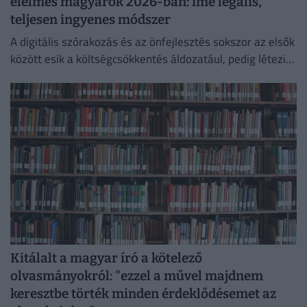
élelmes magyarok 2026-ban: íme legális,
teljesen ingyenes módszer
A digitális szórakozás és az önfejlesztés sokszor az elsők
között esik a költségcsökkentés áldozatául, pedig létezik
egy teljesen legális és ingyenes kiskapu.
Kitálalt a magyar író a kötelező
olvasmányokról: "ezzel a művel majdnem
keresztbe törték minden érdeklődésemet az