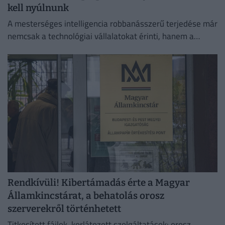
kell nyúlnunk
A mesterséges intelligencia robbanásszerű terjedése már
nemcsak a technológiai vállalatokat érinti, hanem a
hétköznapi fogyasztók pénztárcáját is.
Rendkívüli! Kibertámadás érte a Magyar
Államkincstárat, a behatolás orosz
szerverekről történhetett
Titkosított fájlok, korlátozott szolgáltatások: orosz