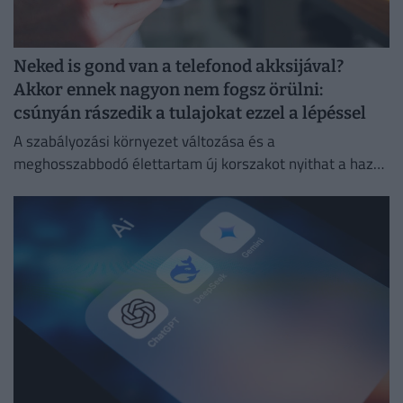
Neked is gond van a telefonod akksijával?
Akkor ennek nagyon nem fogsz örülni:
csúnyán rászedik a tulajokat ezzel a lépéssel
A szabályozási környezet változása és a
meghosszabbodó élettartam új korszakot nyithat a hazai
másodlagos piacon.