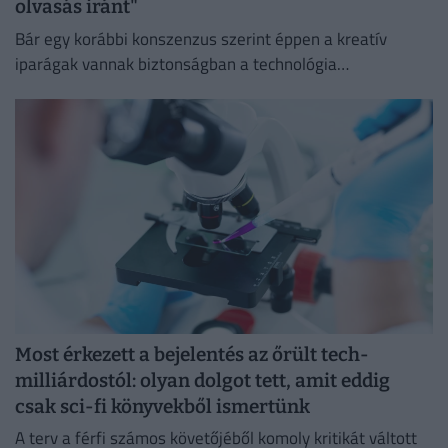
olvasás iránt"
Bár egy korábbi konszenzus szerint éppen a kreatív
iparágak vannak biztonságban a technológia
térnyerésétől, ez az állítás több fronton is, például a
könyvpiacon megdőlni látszik.
Most érkezett a bejelentés az őrült tech-
milliárdostól: olyan dolgot tett, amit eddig
csak sci-fi könyvekből ismertünk
A terv a férfi számos követőjéből komoly kritikát váltott