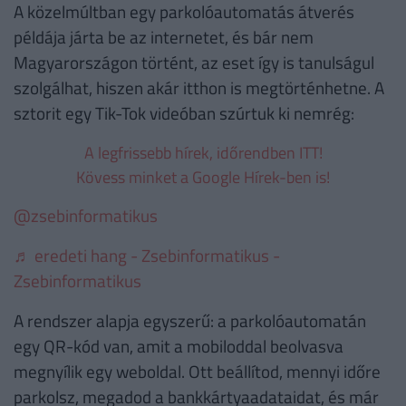
A közelmúltban egy parkolóautomatás átverés
példája járta be az internetet, és bár nem
Magyarországon történt, az eset így is tanulságul
szolgálhat, hiszen akár itthon is megtörténhetne. A
sztorit egy Tik-Tok videóban szúrtuk ki nemrég:
A legfrissebb hírek, időrendben ITT!
Kövess minket a Google Hírek-ben is!
@zsebinformatikus
♬ eredeti hang - Zsebinformatikus -
Zsebinformatikus
A rendszer alapja egyszerű: a parkolóautomatán
egy QR-kód van, amit a mobiloddal beolvasva
megnyílik egy weboldal. Ott beállítod, mennyi időre
parkolsz, megadod a bankkártyaadataidat, és már