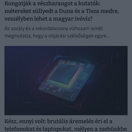
Kongatják a vészharangot a kutatók:
métereket süllyedt a Duna és a Tisza medre,
veszélyben lehet a magyar ivóvíz?
Az aszály és a rekordalacsony vízhozam ismét
megmutatja, hogy a vízjárási szélsőségek egyre
súlyosabb társadalmi, gazdasági és környezeti kihívást
jelentenek.
Kész, ennyi volt: brutális áremelés éri el a
telefonokat és laptopokat, mélyen a zsebünkbe