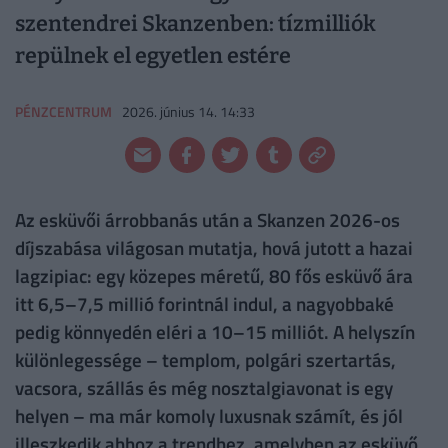
szentendrei Skanzenben: tízmilliók
repülnek el egyetlen estére
PÉNZCENTRUM
2026. június 14. 14:33
Az esküvői árrobbanás után a Skanzen 2026-os
díjszabása világosan mutatja, hová jutott a hazai
lagzipiac: egy közepes méretű, 80 fős esküvő ára
itt 6,5–7,5 millió forintnál indul, a nagyobbaké
pedig könnyedén eléri a 10–15 milliót. A helyszín
különlegessége – templom, polgári szertartás,
vacsora, szállás és még nosztalgiavonat is egy
helyen – ma már komoly luxusnak számít, és jól
illeszkedik ahhoz a trendhez, amelyben az esküvő