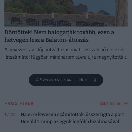
Döntöttek! Nem halogatják tovább, ezen a
hétvégén lesz a Balaton-átúszás
A nevezést az időpontváltozás miatt visszalépő nevezők
létszámától függően mindhárom távra újra megnyitották.
A Szórakozás rovat cikkei
FRISS HÍREK
Több friss hír
17:28
Na erre kevesen számítottak: összerúgta a port
Donald Trump az egyik legfőbb bizalmasával