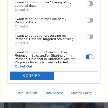
A kiskereskedelmi forgalom az előző év azonos időszakit
I want to opt-out of the Sharing of my
personal data.
3,0%-kal haladta meg, az előző hónaphoz képest 0,4%-
Opted In
kal mérséklődött
I want to opt-out of the Sale of my
Personal Data.
Opted In
I want to opt-out of processing my
Personal Data for Targeted Advertising.
Opted In
I want to opt-out of Collection, Use,
Retention, Sale, and/or Sharing of my
Personal Data that Is Unrelated with the
Purposes for which it was collected.
Opted Out
CONFIRM
A Skandináv lottó nyerőszámai a 32. héten
Kihúzták a Skandináv lottó 2026/32. heti nyerőszámait.
Lássuk, elvitte-e valaki a 600 millió forintos
Data Deletion
Data Access
Privacy Policy
főnyereményt.