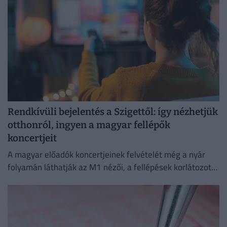
Rendkívüli bejelentés a Szigettől: így nézhetjük
otthonról, ingyen a magyar fellépők
koncertjeit
A magyar előadók koncertjeinek felvételét még a nyár
folyamán láthatják az M1 nézői, a fellépések korlátozott
ideig a Médiaklikken is visszanézhetők lesznek.