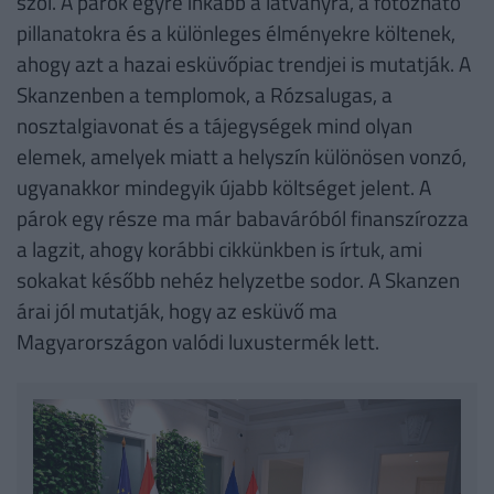
szól. A párok egyre inkább a látványra, a fotózható
pillanatokra és a különleges élményekre költenek,
ahogy azt a hazai esküvőpiac trendjei is mutatják. A
Skanzenben a templomok, a Rózsalugas, a
nosztalgiavonat és a tájegységek mind olyan
elemek, amelyek miatt a helyszín különösen vonzó,
ugyanakkor mindegyik újabb költséget jelent. A
párok egy része ma már babaváróból finanszírozza
a lagzit, ahogy korábbi cikkünkben is írtuk, ami
sokakat később nehéz helyzetbe sodor. A Skanzen
árai jól mutatják, hogy az esküvő ma
Magyarországon valódi luxustermék lett.