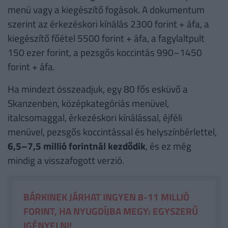
menü vagy a kiegészítő fogások. A dokumentum
szerint az érkezéskori kínálás 2300 forint + áfa, a
kiegészítő főétel 5500 forint + áfa, a fagylaltpult
150 ezer forint, a pezsgős koccintás 990–1450
forint + áfa.
Ha mindezt összeadjuk, egy 80 fős esküvő a
Skanzenben, középkategóriás menüvel,
italcsomaggal, érkezéskori kínálással, éjféli
menüvel, pezsgős koccintással és helyszínbérlettel,
6,5–7,5 millió forintnál kezdődik
, és ez még
mindig a visszafogott verzió.
BÁRKINEK JÁRHAT INGYEN 8-11 MILLIÓ
FORINT, HA NYUGDÍJBA MEGY: EGYSZERŰ
IGÉNYELNI!