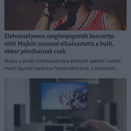
Életveszélyesen megfenyegették koncertje
előtt Majkát: azonnal elhalasztotta a bulit,
ekkor pótolhatnak csak
Majka a privát telefonszámára érkezett zaklató üzenet
miatt ügyvédi tanácsra feljelentést tesz, a koncertet
pedig csak a körülmények megnyugtató tisztázása után
pótolják.