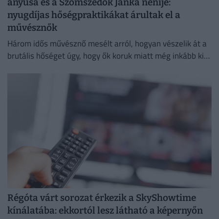
anyusa és a Szomszédok Janka nénije:
nyugdíjas hőségpraktikákat árultak el a
művésznők
Három idős művésznő mesélt arról, hogyan vészelik át a
brutális hőséget úgy, hogy ők koruk miatt még inkább ki
vannak téve a brutális meleg hatásainak.
Régóta várt sorozat érkezik a SkyShowtime
kínálatába: ekkortól lesz látható a képernyőn