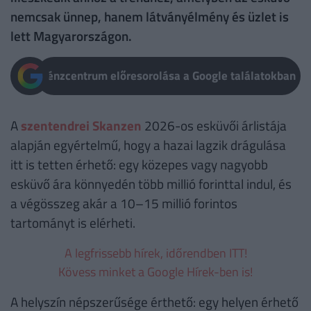
nemcsak ünnep, hanem látványélmény és üzlet is
lett Magyarországon.
Pénzcentrum előresorolása a Google találatokban
A
szentendrei Skanzen
2026-os esküvői árlistája
alapján egyértelmű, hogy a hazai lagzik drágulása
itt is tetten érhető: egy közepes vagy nagyobb
esküvő ára könnyedén több millió forinttal indul, és
a végösszeg akár a 10–15 millió forintos
tartományt is elérheti.
A legfrissebb hírek, időrendben ITT!
Kövess minket a Google Hírek-ben is!
A helyszín népszerűsége érthető: egy helyen érhető