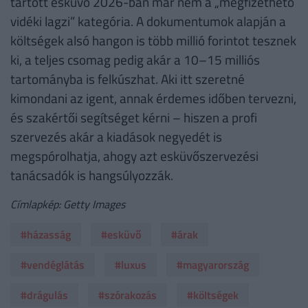
tartott esküvő 2026-ban már nem a „megfizethető
vidéki lagzi” kategória. A dokumentumok alapján a
költségek alsó hangon is több millió forintot tesznek
ki, a teljes csomag pedig akár a 10–15 milliós
tartományba is felkúszhat. Aki itt szeretné
kimondani az igent, annak érdemes időben tervezni,
és szakértői segítséget kérni – hiszen a profi
szervezés akár a kiadások negyedét is
megspórolhatja, ahogy azt esküvőszervezési
tanácsadók is hangsúlyozzák.
Címlapkép: Getty Images
#házasság
#esküvő
#árak
#vendéglátás
#luxus
#magyarország
#drágulás
#szórakozás
#költségek