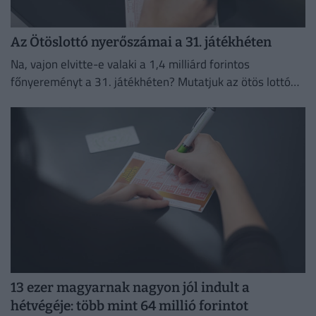
Az Ötöslottó nyerőszámai a 31. játékhéten
Na, vajon elvitte-e valaki a 1,4 milliárd forintos
főnyereményt a 31. játékhéten? Mutatjuk az ötös lottó
nyerőszámait és a nyereményeket!
13 ezer magyarnak nagyon jól indult a
hétvégéje: több mint 64 millió forintot