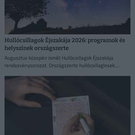
Hullócsillagok Éjszakája 2026: programok és
helyszínek országszerte
Augusztus közepén ismét Hullócsillagok Éjszakája
rendezvénysorozat. Országszerte hullócsillaglesek,
távcsöves bemutatók és különleges esti programok az
égbolt szerelmeseinek.