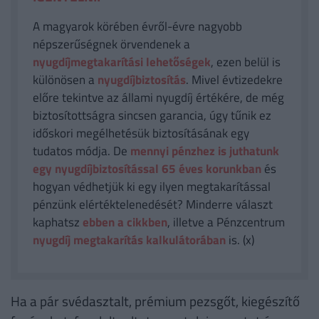
A magyarok körében évről-évre nagyobb
népszerűségnek örvendenek a
nyugdíjmegtakarítási lehetőségek
, ezen belül is
különösen a
nyugdíjbiztosítás
. Mivel évtizedekre
előre tekintve az állami nyugdíj értékére, de még
biztosítottságra sincsen garancia, úgy tűnik ez
időskori megélhetésük biztosításának egy
tudatos módja. De
mennyi pénzhez is juthatunk
egy nyugdíjbiztosítással 65 éves korunkban
és
hogyan védhetjük ki egy ilyen megtakarítással
pénzünk elértéktelenedését? Minderre választ
kaphatsz
ebben a cikkben
, illetve a Pénzcentrum
nyugdíj megtakarítás kalkulátorában
is. (x)
Ha a pár svédasztalt, prémium pezsgőt, kiegészítő