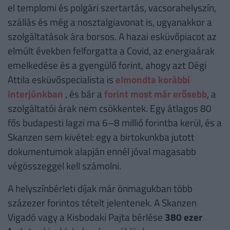
el templomi és polgári szertartás, vacsorahelyszín,
szállás és még a nosztalgiavonat is, ugyanakkor a
szolgáltatások ára borsos. A hazai esküvőpiacot az
elmúlt években felforgatta a Covid, az energiaárak
emelkedése és a gyengülő forint, ahogy azt Dégi
Attila esküvőspecialista is
elmondta korábbi
interjúnkban
, és bár a
forint most már erősebb
, a
szolgáltatói árak nem csökkentek. Egy átlagos 80
fős budapesti lagzi ma 6–8 millió forintba kerül, és a
Skanzen sem kivétel: egy a birtokunkba jutott
dokumentumok alapján ennél jóval magasabb
végösszeggel kell számolni.
A helyszínbérleti díjak már önmagukban több
százezer forintos tételt jelentenek. A Skanzen
Vigadó vagy a Kisbodaki Pajta bérlése
380 ezer