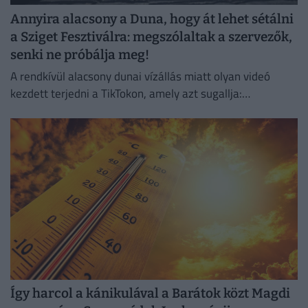
Annyira alacsony a Duna, hogy át lehet sétálni
a Sziget Fesztiválra: megszólaltak a szervezők,
senki ne próbálja meg!
A rendkívül alacsony dunai vízállás miatt olyan videó
kezdett terjedni a TikTokon, amely azt sugallja:
gyakorlatilag gyalog is át lehet jutni a Hajógyári-szigetre.
Így harcol a kánikulával a Barátok közt Magdi