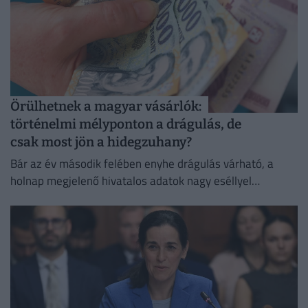
Örülhetnek a magyar vásárlók:
történelmi mélyponton a drágulás, de
csak most jön a hidegzuhany?
Bár az év második felében enyhe drágulás várható, a
holnap megjelenő hivatalos adatok nagy eséllyel
megerősítik a jegybank augusztusra tervezett
kamatvágását.