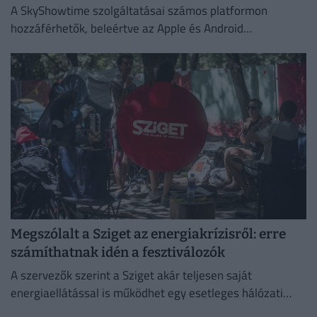
A SkyShowtime szolgáltatásai számos platformon
hozzáférhetők, beleértve az Apple és Android
okoseszközöket.
Megszólalt a Sziget az energiakrízisről: erre
számíthatnak idén a fesztiválozók
A szervezők szerint a Sziget akár teljesen saját
energiaellátással is működhet egy esetleges hálózati
zavar esetén.