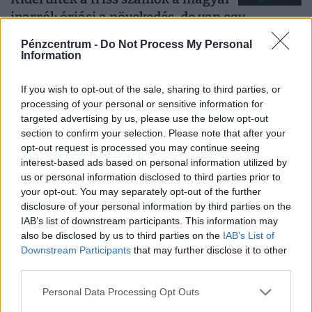
iparról: óriási a növekedés, de van egy
komoly bökkenő
Pénzcentrum -
Do Not Process My Personal
Az előző év azonos időszakához mérten 10,1%-kal bővült,
Information
az előző hónaphoz képest 1,4%-kal mérséklődött az ipari
If you wish to opt-out of the sale, sharing to third parties, or
termelés
processing of your personal or sensitive information for
targeted advertising by us, please use the below opt-out
section to confirm your selection. Please note that after your
opt-out request is processed you may continue seeing
interest-based ads based on personal information utilized by
us or personal information disclosed to third parties prior to
your opt-out. You may separately opt-out of the further
disclosure of your personal information by third parties on the
IAB’s list of downstream participants. This information may
also be disclosed by us to third parties on the
IAB’s List of
Downstream Participants
that may further disclose it to other
Ezeket a boltokat rohamozták meg a
third parties.
magyarok: kiderült, hova hordjuk a
legtöbb pénzt
Personal Data Processing Opt Outs