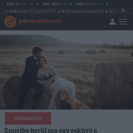
EUR
364.34
2.61
CHF
388.9
0.99
USD
316.16
3.08
sas FC
|
Győri ETO FC
4-0
Nyíregyháza
|
Újpest FC
4-2
Debreceni VSC
|
Budapes
SZÓRAKOZÁS
Ennyibe kerül ma egy esküvő a