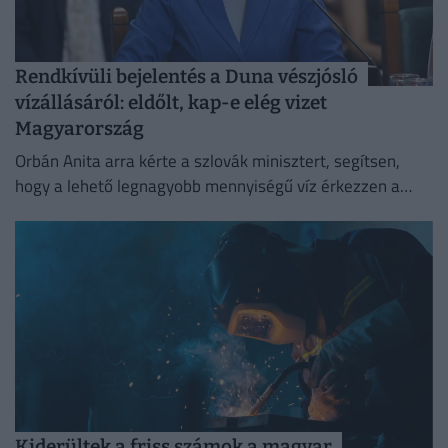
Rendkívüli bejelentés a Duna vészjósló
vízállásáról: eldőlt, kap-e elég vizet
Magyarország
Orbán Anita arra kérte a szlovák minisztert, segítsen,
hogy a lehető legnagyobb mennyiségű víz érkezzen a
Dunán Magyarországra,
Kiderültek a friss számok a magyar