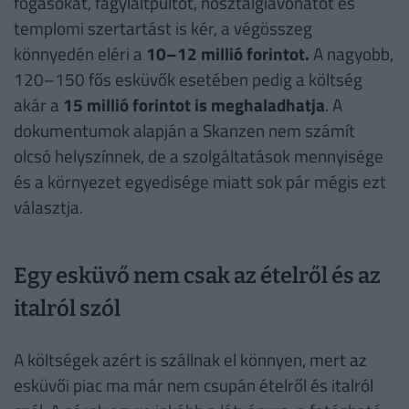
fogásokat, fagylaltpultot, nosztalgiavonatot és
templomi szertartást is kér, a végösszeg
könnyedén eléri a
10–12 millió forintot.
A nagyobb,
120–150 fős esküvők esetében pedig a költség
akár a
15 millió forintot is meghaladhatja
. A
dokumentumok alapján a Skanzen nem számít
olcsó helyszínnek, de a szolgáltatások mennyisége
és a környezet egyedisége miatt sok pár mégis ezt
választja.
Egy esküvő nem csak az ételről és az
italról szól
A költségek azért is szállnak el könnyen, mert az
esküvői piac ma már nem csupán ételről és italról