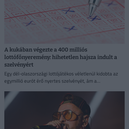
A kukában végezte a 400 milliós
lottófőnyeremény: hihetetlen hajsza indult a
szelvényért
Egy dél-olaszországi lottójátékos véletlenül kidobta az
egymillió eurót érő nyertes szelvényét, ám a
szemétszállítók kétnapos kutatás után megtalálták azt a
hulladékhegyben.