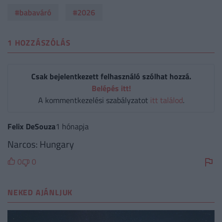
#babaváró
#2026
1 HOZZÁSZÓLÁS
Csak bejelentkezett felhasználó szólhat hozzá.
Belépés itt!
A kommentkezelési szabályzatot
itt találod
.
Felix DeSouza
1 hónapja
Narcos: Hungary
0
0
NEKED AJÁNLJUK