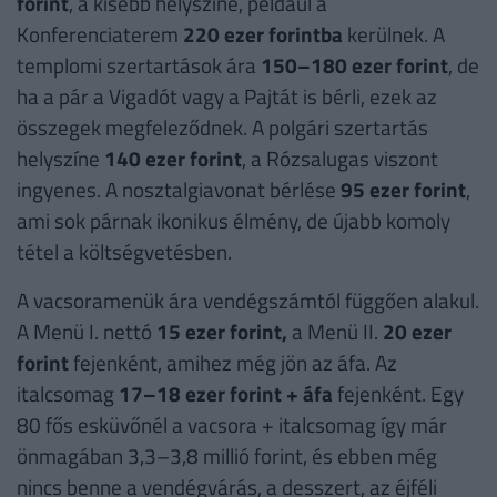
forint
, a kisebb helyszíne, például a
Konferenciaterem
220 ezer forintba
kerülnek. A
templomi szertartások ára
150–180 ezer forint
, de
ha a pár a Vigadót vagy a Pajtát is bérli, ezek az
összegek megfeleződnek. A polgári szertartás
helyszíne
140 ezer forint
, a Rózsalugas viszont
ingyenes. A nosztalgiavonat bérlése
95 ezer forint
,
ami sok párnak ikonikus élmény, de újabb komoly
tétel a költségvetésben.
A vacsoramenük ára vendégszámtól függően alakul.
A Menü I. nettó
15 ezer forint,
a Menü II.
20 ezer
forint
fejenként, amihez még jön az áfa. Az
italcsomag
17–18 ezer forint + áfa
fejenként. Egy
80 fős esküvőnél a vacsora + italcsomag így már
önmagában 3,3–3,8 millió forint, és ebben még
nincs benne a vendégvárás, a desszert, az éjféli