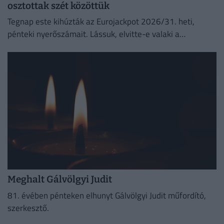
osztottak szét közöttük
Tegnap este kihúzták az Eurojackpot 2026/31. heti,
pénteki nyerőszámait. Lássuk, elvitte-e valaki a
főnyereményt.
Meghalt Gálvölgyi Judit
81. évében pénteken elhunyt Gálvölgyi Judit műfordító,
szerkesztő.