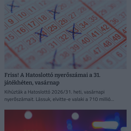
Friss! A Hatoslottó nyerőszámai a 31.
játékhéten, vasárnap
Kihúzták a Hatoslottó 2026/31. heti, vasárnapi
nyerőszámait. Lássuk, elvitte-e valaki a 710 millió
forintos főnyereményt!