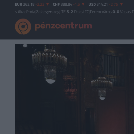
EUR
363.18
-2.23
CHF
388.84
-1.5
USD
314.21
-2.76
ás Akadémia
|
Zalaegerszegi TE
5-2
Paksi FC
|
Ferencváros
0-0
Vasas FC
|
Győr