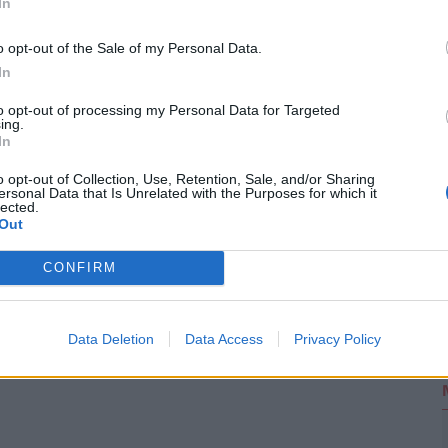
In
futamidőre, akkor a törlesztőrészletek szerinti
o opt-out of the Sale of my Personal Data.
i 42 386
forintos törlesztővel a Raiffeisen Bank
2
In
től a
CIB Bank (THM 11,29%-ot)
és a
MagNet
to opt-out of processing my Personal Data for Targeted
i bankok ajánlataiért, illetve a konstrukciók
ing.
fizetendő összeg, stb.) keresd fel a
Pénzcentrum
In
o opt-out of Collection, Use, Retention, Sale, and/or Sharing
ersonal Data that Is Unrelated with the Purposes for which it
lected.
Out
CONFIRM
Data Deletion
Data Access
Privacy Policy