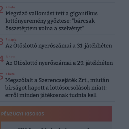
2
2 hete
Megrázó vallomást tett a gigantikus
lottónyeremény győztese: "bárcsak
összetéptem volna a szelvényt"
3
7 napja
Az Ötöslottó nyerőszámai a 31. játékhéten
4
3 hete
Az Ötöslottó nyerőszámai a 29. játékhéten
5
3 hete
Megszólalt a Szerencsejáték Zrt., miután
bírságot kapott a lottósorsolások miatt:
erről minden játékosnak tudnia kell
PÉNZÜGYI KISOKOS