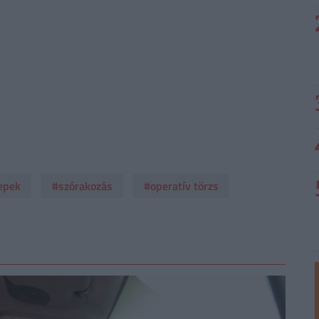
epek
#szórakozás
#operatív törzs