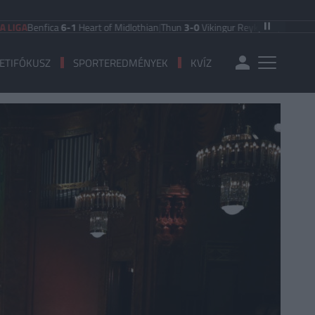
Benfica
6-1
Heart of Midlothian
|
Thun
3-0
Vikingur Reykjavik
|
PAOK Saloniki
0
ETIFÓKUSZ
SPORTEREDMÉNYEK
KVÍZ