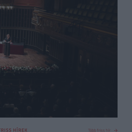
FRISS HÍREK
Több friss hír