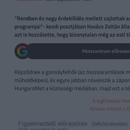
"Rendben és nagy érdeklődés mellett zajlottak a
programjai"- kezdi posztjában Kovács Zoltán áll
azt is hozzátette, hogy bizonytalan még az esti t
Pénzcentrum előresoro
Képződnek a gomolyfelhők (az összeáramlások m
műholdképen), és egyre jobban növekszik a záporo
HungaroMet a közösségi médiában, majd ezt a tér
A legfrissebb hír
Kövess minket a G