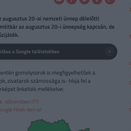
z augusztus 20-ai nemzeti ünnep délelőtti
amtitkár az augusztus 20-i ünnepség kapcsán, de
űzijáték.
lása a Google találatokban
entén gomolysorok is megfigyelhetőek a
k, zivatarok számossága is- hívja fel a
képet linkelték mellékelve:
ek, időrendben ITT!
oogle Hírek-ben is!