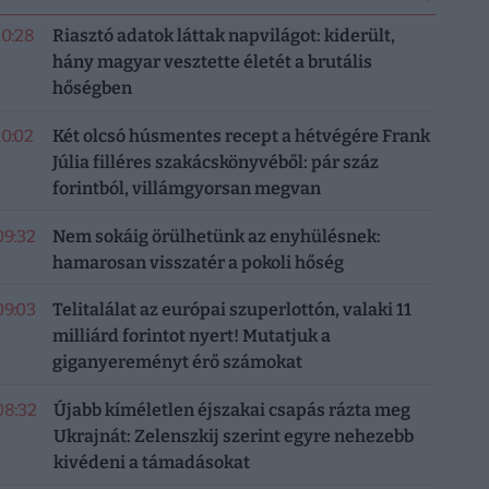
10:28
Riasztó adatok láttak napvilágot: kiderült,
hány magyar vesztette életét a brutális
hőségben
10:02
Két olcsó húsmentes recept a hétvégére Frank
Júlia filléres szakácskönyvéből: pár száz
forintból, villámgyorsan megvan
09:32
Nem sokáig örülhetünk az enyhülésnek:
hamarosan visszatér a pokoli hőség
09:03
Telitalálat az európai szuperlottón, valaki 11
milliárd forintot nyert! Mutatjuk a
giganyereményt érő számokat
08:32
Újabb kíméletlen éjszakai csapás rázta meg
Ukrajnát: Zelenszkij szerint egyre nehezebb
kivédeni a támadásokat