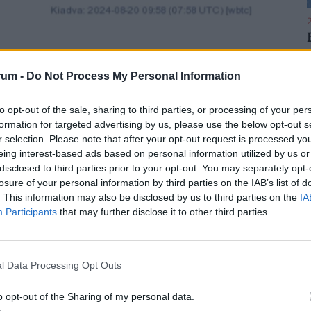
2
rum -
Do Not Process My Personal Information
2
to opt-out of the sale, sharing to third parties, or processing of your per
on, melyben leírta, hogy eddig minden rendben
formation for targeted advertising by us, please use the below opt-out s
ogy
r selection. Please note that after your opt-out request is processed y
eing interest-based ads based on personal information utilized by us or
disclosed to third parties prior to your opt-out. You may separately opt-
yében 15 órakor hozza meg a
losure of your personal information by third parties on the IAB’s list of
2
rjük, továbbra is figyeljék az
. This information may also be disclosed by us to third parties on the
IA
Participants
that may further disclose it to other third parties.
tt útnak indulnak
l Data Processing Opt Outs
2
o opt-out of the Sharing of my personal data.