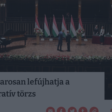
arosan lefújhatja a
ratív törzs