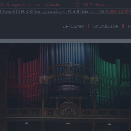
2026. augusztus 8. szombat
László
33 °C
Budapest
i ETO FC
4-0
Nyíregyháza
|
Újpest FC
4-2
Debreceni VSC
UEFA EURÓPA LIGA
ÁRFOLYAM
KALKULÁTOR
H