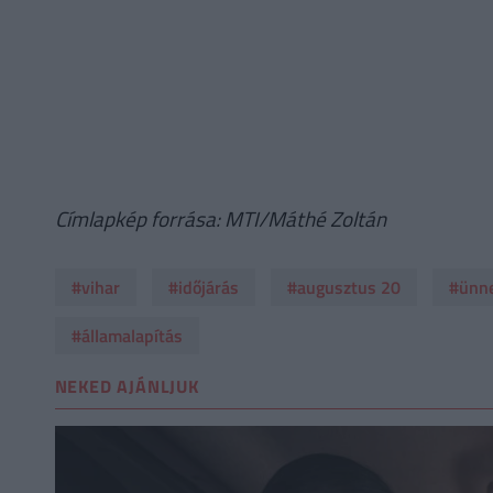
Címlapkép forrása: MTI/Máthé Zoltán
#vihar
#időjárás
#augusztus 20
#ünn
#államalapítás
NEKED AJÁNLJUK