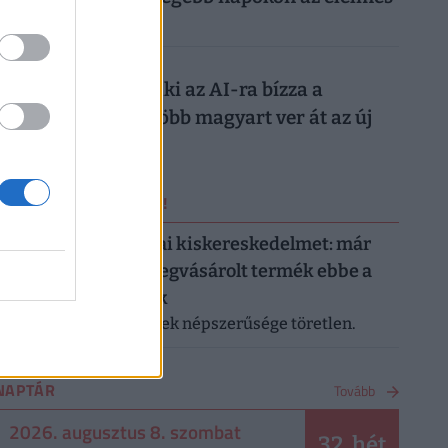
magyarok
026. augusztus 7.
Nagyon ráfázhat, aki az AI-ra bízza a
nyaralását: egyre több magyart ver át az új
digitális trend
ERRŐL NE MARADJ LE!
Letarolták az európai kiskereskedelmet: már
minden második megvásárolt termék ebbe a
kategóriába tartozik
A saját márkás termékek népszerűsége töretlen.
NAPTÁR
Tovább
2026. augusztus 8. szombat
32. hét