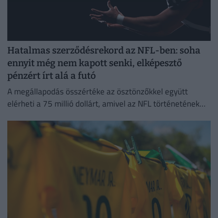
Hatalmas szerződésrekord az NFL-ben: soha
ennyit még nem kapott senki, elképesztő
pénzért írt alá a futó
A megállapodás összértéke az ösztönzőkkel együtt
elérheti a 75 millió dollárt, amivel az NFL történetének
legmagasabb garantált összegét biztosítja egy futó
számára.