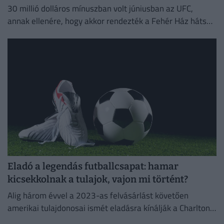
30 millió dolláros mínuszban volt júniusban az UFC,
annak ellenére, hogy akkor rendezték a Fehér Ház hátsó
kertjében a Freedom-gálát, ez derült ki az anyavállalat...
Eladó a legendás futballcsapat: hamar
kicsekkolnak a tulajok, vajon mi történt?
Alig három évvel a 2023-as felvásárlást követően
amerikai tulajdonosai ismét eladásra kínálják a Charlton
Athletic labdarúgócsapatát.