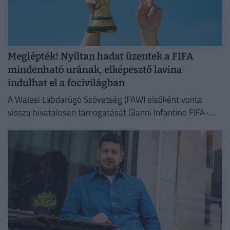
Meglépték! Nyíltan hadat üzentek a FIFA
mindenható urának, elképesztő lavina
indulhat el a focivilágban
A Walesi Labdarúgó Szövetség (FAW) elsőként vonta
vissza hivatalosan támogatását Gianni Infantino FIFA-
elnök 2027-es újraválasztási kampányától.