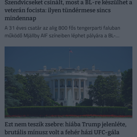
Szendvicseket csinált, most a BL-re készülhet a
veterán focista: ilyen tündérmese sincs
mindennap
A 31 éves csatár az alig 800 fős tengerparti faluban
működő Mjällby AIF színeiben léphet pályára a BL-
selejtezőben.
Ezt nem teszik zsebre: hiába Trump jelenléte,
brutális mínusz volt a fehér házi UFC-gála