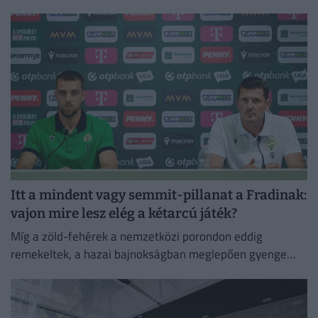
Itt a mindent vagy semmit-pillanat a Fradinak:
vajon mire lesz elég a kétarcú játék?
Míg a zöld-fehérek a nemzetközi porondon eddig
remekeltek, a hazai bajnokságban meglepően gyenge
rajtot vettek. A párharc tétje a Trabzonspor elleni
rájátszásba jutás.