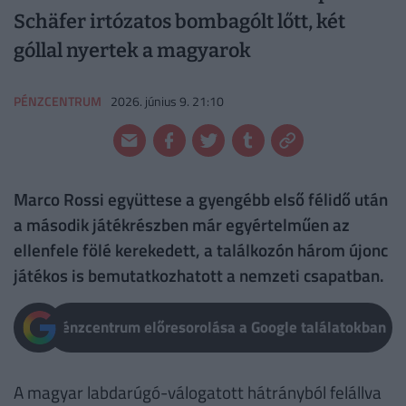
Schäfer irtózatos bombagólt lőtt, két
góllal nyertek a magyarok
PÉNZCENTRUM
2026. június 9. 21:10
Marco Rossi együttese a gyengébb első félidő után
a második játékrészben már egyértelműen az
ellenfele fölé kerekedett, a találkozón három újonc
játékos is bemutatkozhatott a nemzeti csapatban.
Pénzcentrum előresorolása a Google találatokban
A magyar labdarúgó-válogatott hátrányból felállva