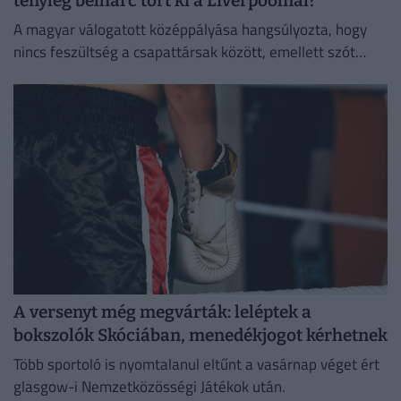
tényleg belharc tört ki a Liverpoolnál?
A magyar válogatott középpályása hangsúlyozta, hogy
nincs feszültség a csapattársak között, emellett szót
ejtett a megüresedett csapatkapitány-helyettesi
tisztségről is.
A versenyt még megvárták: leléptek a
bokszolók Skóciában, menedékjogot kérhetnek
Több sportoló is nyomtalanul eltűnt a vasárnap véget ért
glasgow-i Nemzetközösségi Játékok után.