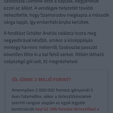
Szoboszlai Dominik lőtte a kapuba, kiegyenlítve
ezzel az állást. A vendégek helyzetét tovább
nehezítette, hogy Szamorodov megkapta a második
sárga lapját, így emberhátrányba kerültek.
A fordítást Schäfer András találata hozta meg
negyedórával később, amikor a középpályás
mintegy harminc méterről, Szoboszlai passzát
követően lőtte ki a bal felső sarkot. Ritkán látható
szépszégű gól volt, itt megnézheted:
JÓL JÖNNE 2 MILLIÓ FORINT?
Amennyiben 2 000 000 forintot igényelnél 5
éves futamidőre, akkor a törlesztőrészletek
szerinti rangsor alapján az egyik legjobb
konstrukciót
havi 42 386
forintos törlesztővel a