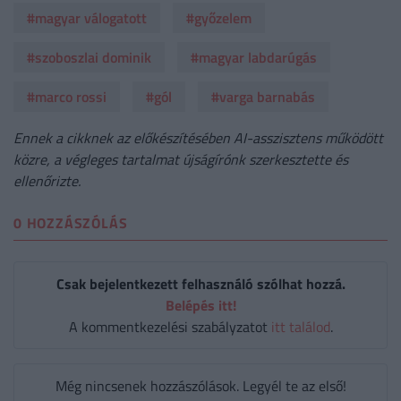
#magyar válogatott
#győzelem
#szoboszlai dominik
#magyar labdarúgás
#marco rossi
#gól
#varga barnabás
Ennek a cikknek az előkészítésében AI-asszisztens működött
közre, a végleges tartalmat újságírónk szerkesztette és
ellenőrizte.
0 HOZZÁSZÓLÁS
Csak bejelentkezett felhasználó szólhat hozzá.
Belépés itt!
A kommentkezelési szabályzatot
itt találod
.
Még nincsenek hozzászólások. Legyél te az első!