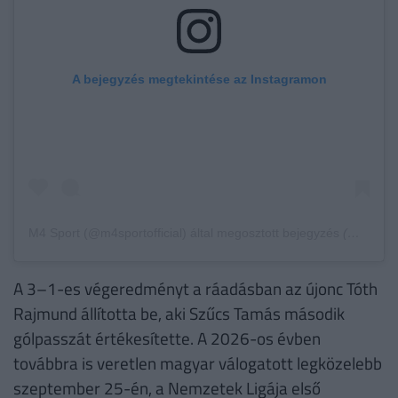
A bejegyzés megtekintése az Instagramon
M4 Sport (@m4sportofficial) által megosztott bejegyzés
(@m4sportofficial) által megosztott bejegyzés,
A 3–1-es végeredményt a ráadásban az újonc Tóth
Rajmund állította be, aki Szűcs Tamás második
gólpasszát értékesítette. A 2026-os évben
továbbra is veretlen magyar válogatott legközelebb
szeptember 25-én, a Nemzetek Ligája első