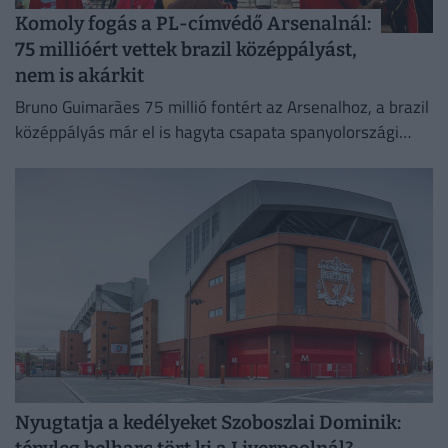
Komoly fogás a PL-címvédő Arsenalnál:
75 millióért vettek brazil középpályást,
nem is akárkit
Bruno Guimarães 75 millió fontért az Arsenalhoz, a brazil
középpályás már el is hagyta csapata spanyolországi
edzőtáborát, hogy Londonban orvosi vizsgálaton vegyen
részt.
Nyugtatja a kedélyeket Szoboszlai Dominik: