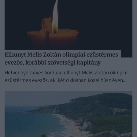
Elhunyt Melis Zoltán olimpiai ezüstérmes
evezős, korábbi szövetségi kapitány
Hetvennyolc éves korában elhunyt Melis Zoltán olimpiai
ezüstérmes evezős, aki két ciklusban közel húsz éven
keresztül volt szövetségi kapitány.