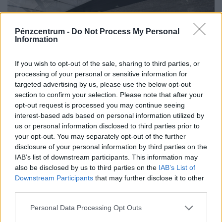
Pénzcentrum -
Do Not Process My Personal
Information
If you wish to opt-out of the sale, sharing to third parties, or
processing of your personal or sensitive information for
targeted advertising by us, please use the below opt-out
section to confirm your selection. Please note that after your
Percei lehetnek hátra posztján a FIFA
opt-out request is processed you may continue seeing
elnökének? Saját ötletébe bukhat bele a
interest-based ads based on personal information utilized by
mindenható focivezér
us or personal information disclosed to third parties prior to
your opt-out. You may separately opt-out of the further
A botrány miatt a FIFA felső vezetésének kulcsfigurái is
disclosure of your personal information by third parties on the
nyíltan bírálták az elnököt, a jordán szövetség pedig
IAB’s list of downstream participants. This information may
egyenesen zsarolással vádolja a nemzetközi szervezetet.
also be disclosed by us to third parties on the
IAB’s List of
Downstream Participants
that may further disclose it to other
third parties.
Personal Data Processing Opt Outs