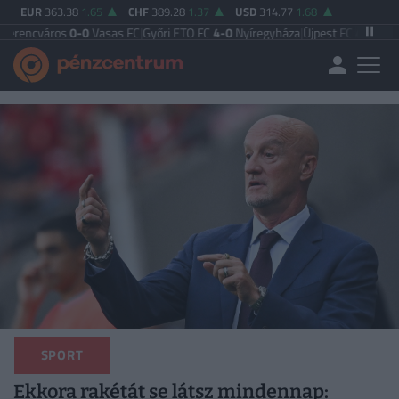
EUR
363.38
1.65
CHF
389.28
1.37
USD
314.77
1.68
os
0-0
Vasas FC
|
Győri ETO FC
4-0
Nyíregyháza
|
Újpest FC
4-2
Debreceni VSC
SPORT
Ekkora rakétát se látsz mindennap: