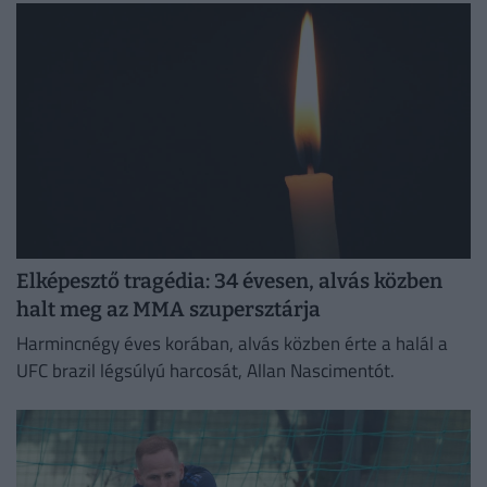
Elképesztő tragédia: 34 évesen, alvás közben
halt meg az MMA szupersztárja
Harmincnégy éves korában, alvás közben érte a halál a
UFC brazil légsúlyú harcosát, Allan Nascimentót.