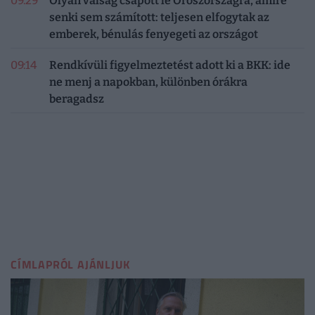
09:29
Olyan válság csapott le Oroszországra, amire
senki sem számított: teljesen elfogytak az
emberek, bénulás fenyegeti az országot
09:14
Rendkívüli figyelmeztetést adott ki a BKK: ide
ne menj a napokban, különben órákra
beragadsz
CÍMLAPRÓL AJÁNLJUK