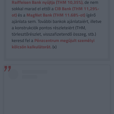
Raiffeisen Bank nyújtja (THM 10,35%),
de nem
sokkal marad el ettől a
CIB Bank (THM 11,29%-
ot)
és a
MagNet Bank (THM 11.68%-ot)
ígérő
ajánlata sem. További bankok ajánlataiért, illetve
a konstrukciók pontos részleteiért (THM,
törlesztőrészlet, visszafizetendő összeg, stb.)
keresd fel a
Pénzcentrum megújult személyi
kölcsön kalkulátorát.
(x)