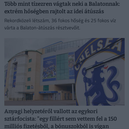
Több mint tízezren vágtak neki a Balatonnak:
extrém hőségben rajtolt az idei átúszás
Rekordközeli létszám, 36 fokos hőség és 25 fokos víz
várta a Balaton-átúszás résztvevőit.
Anyagi helyzetéről vallott az egykori
sztárfocista: "egy fillért sem vettem fel a 150
milliós fizetésből, a bónuszokból is vígan