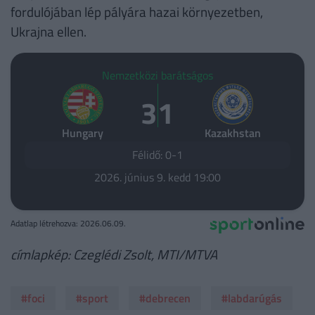
fordulójában lép pályára hazai környezetben,
Ukrajna ellen.
Nemzetközi barátságos
3
1
Hungary
Kazakhstan
Félidő: 0-1
2026. június 9. kedd 19:00
Adatlap létrehozva: 2026.06.09.
címlapkép: Czeglédi Zsolt, MTI/MTVA
#foci
#sport
#debrecen
#labdarúgás