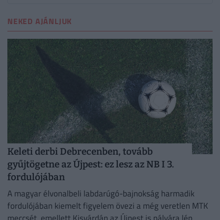
NEKED AJÁNLJUK
Keleti derbi Debrecenben, tovább
gyűjtögetne az Újpest: ez lesz az NB I 3.
fordulójában
A magyar élvonalbeli labdarúgó-bajnokság harmadik
fordulójában kiemelt figyelem övezi a még veretlen MTK
meccsét, emellett Kisvárdán az Újpest is pályára lép.