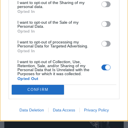
I want to opt-out of the Sharing of my
personal data.
Opted In
I want to opt-out of the Sale of my
Personal Data.
Opted In
I want to opt-out of processing my
Meglépték! Hivatalos szabálymódosítást
Personal Data for Targeted Advertising.
jelentett be az UEFA: teljesen megváltozik a BL
Opted In
és az Európa-liga
I want to opt-out of Collection, Use,
Retention, Sale, and/or Sharing of my
A szabálymódosítást az UEFA a megváltozott
Personal Data that Is Unrelated with the
lebonyolítás miatt megnövekedett mérkőzésszámmal
Purposes for which it was collected.
Opted Out
indokolta.
CONFIRM
Data Deletion
Data Access
Privacy Policy