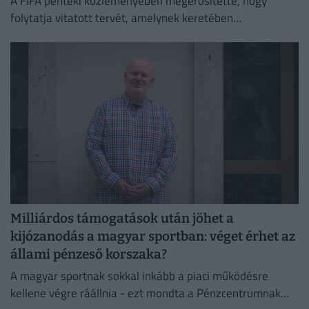
A FIFA pénteki közleményében megerősítette, hogy
folytatja vitatott tervét, amelynek keretében
magánbefektetők vásárolhatnának részesedést a nagy
versenyekben.
Milliárdos támogatások után jöhet a
kijózanodás a magyar sportban: véget érhet az
állami pénzeső korszaka?
A magyar sportnak sokkal inkább a piaci működésre
kellene végre ráállnia - ezt mondta a Pénzcentrumnak