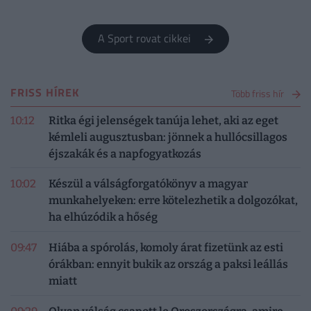
adott interjújában Dénes Ferenc sportközgazdász.
A Sport rovat cikkei
FRISS HÍREK
Több friss hír
10:12
Ritka égi jelenségek tanúja lehet, aki az eget
kémleli augusztusban: jönnek a hullócsillagos
éjszakák és a napfogyatkozás
10:02
Készül a válságforgatókönyv a magyar
munkahelyeken: erre kötelezhetik a dolgozókat,
ha elhúzódik a hőség
09:47
Hiába a spórolás, komoly árat fizetünk az esti
órákban: ennyit bukik az ország a paksi leállás
miatt