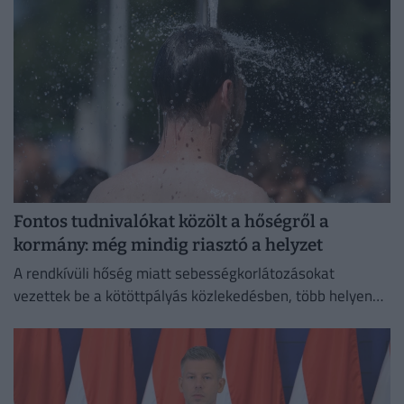
Fontos tudnivalókat közölt a hőségről a
kormány: még mindig riasztó a helyzet
A rendkívüli hőség miatt sebességkorlátozásokat
vezettek be a kötöttpályás közlekedésben, több helyen
csőtörés nehezíti a vízellátást, és megszaporodtak a
bozóttüzek is.