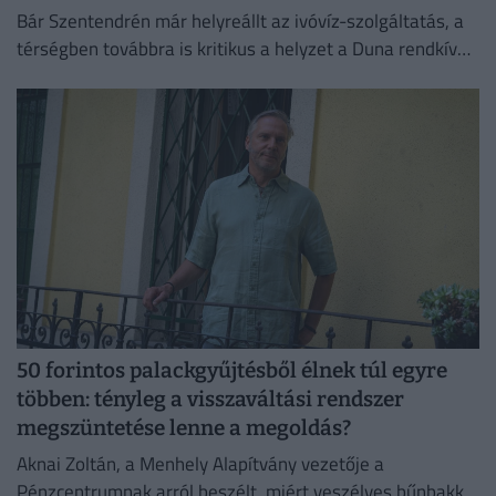
Bár Szentendrén már helyreállt az ivóvíz-szolgáltatás, a
térségben továbbra is kritikus a helyzet a Duna rendkívül
alacsony vízállása miatt.
50 forintos palackgyűjtésből élnek túl egyre
többen: tényleg a visszaváltási rendszer
megszüntetése lenne a megoldás?
Aknai Zoltán, a Menhely Alapítvány vezetője a
Pénzcentrumnak arról beszélt, miért veszélyes bűnbakká