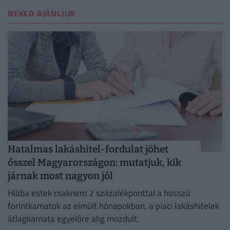
NEKED AJÁNLJUK
Hatalmas lakáshitel-fordulat jöhet
ősszel Magyarországon: mutatjuk, kik
járnak most nagyon jól
Hiába estek csaknem 2 százalékponttal a hosszú
forintkamatok az elmúlt hónapokban, a piaci lakáshitelek
átlagkamata egyelőre alig mozdult.