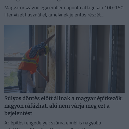
Magyarországon egy ember naponta átlagosan 100-150
liter vizet használ el, amelynek jelentős részét
feleslegesen pazaroljuk el ivóvíz minőségű vezetékes
vízből.
Súlyos döntés előtt állnak a magyar építkezők:
nagyon ráfázhat, aki nem várja meg ezt a
bejelentést
Az építési engedélyek száma ennél is nagyobb