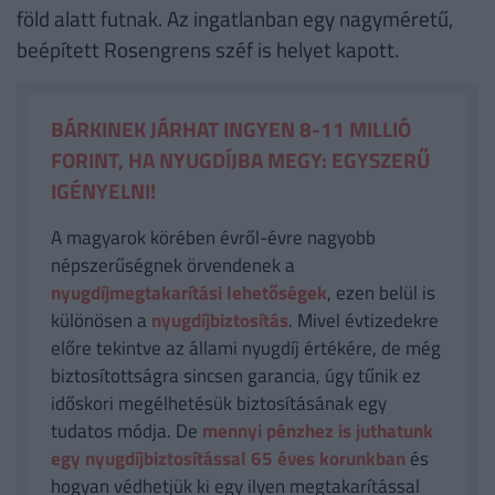
föld alatt futnak. Az ingatlanban egy nagyméretű,
beépített Rosengrens széf is helyet kapott.
BÁRKINEK JÁRHAT INGYEN 8-11 MILLIÓ
FORINT, HA NYUGDÍJBA MEGY: EGYSZERŰ
IGÉNYELNI!
A magyarok körében évről-évre nagyobb
népszerűségnek örvendenek a
nyugdíjmegtakarítási lehetőségek
, ezen belül is
különösen a
nyugdíjbiztosítás
. Mivel évtizedekre
előre tekintve az állami nyugdíj értékére, de még
biztosítottságra sincsen garancia, úgy tűnik ez
időskori megélhetésük biztosításának egy
tudatos módja. De
mennyi pénzhez is juthatunk
egy nyugdíjbiztosítással 65 éves korunkban
és
hogyan védhetjük ki egy ilyen megtakarítással