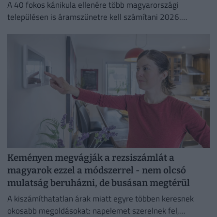
A 40 fokos kánikula ellenére több magyarországi
településen is áramszünetre kell számítani 2026.
augusztus 3-án.
Keményen megvágják a rezsiszámlát a
magyarok ezzel a módszerrel - nem olcsó
mulatság beruházni, de busásan megtérül
A kiszámíthatatlan árak miatt egyre többen keresnek
okosabb megoldásokat: napelemet szerelnek fel,