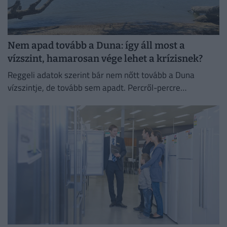
Nem apad tovább a Duna: így áll most a
vízszint, hamarosan vége lehet a krízisnek?
Reggeli adatok szerint bár nem nőtt tovább a Duna
vízszintje, de tovább sem apadt. Percről-percre
cikkünkben egész nap követjük a vízállást és mindent,
ami az...