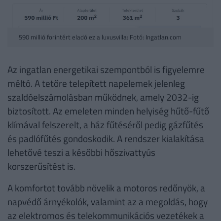
590 millió forintért eladó ez a luxusvilla: Fotó: Ingatlan.com
Az ingatlan energetikai szempontból is figyelemre
méltó. A tetőre telepített napelemek jelenleg
szaldóelszámolásban működnek, amely 2032-ig
biztosított. Az emeleten minden helyiség hűtő-fűtő
klímával felszerelt, a ház fűtéséről pedig gázfűtés
és padlófűtés gondoskodik. A rendszer kialakítása
lehetővé teszi a későbbi hőszivattyús
korszerűsítést is.
A komfortot tovább növelik a motoros redőnyök, a
napvédő árnyékolók, valamint az a megoldás, hogy
az elektromos és telekommunikációs vezetékek a