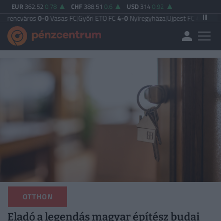
EUR
362.52
0.78
CHF
388.51
0.6
USD
314
0.92
os
0-0
Vasas FC
|
Győri ETO FC
4-0
Nyíregyháza
|
Újpest FC
4-2
Debreceni VSC
|
OTTHON
Eladó a legendás magyar építész budai