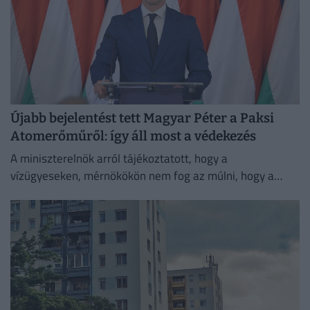
Újabb bejelentést tett Magyar Péter a Paksi
Atomerőműről: így áll most a védekezés
A miniszterelnök arról tájékoztatott, hogy a
vízügyeseken, mérnökökön nem fog az múlni, hogy a
visszakapcsolás időben megtörténjen, de ez még ezen a
héten vélhetően nem...