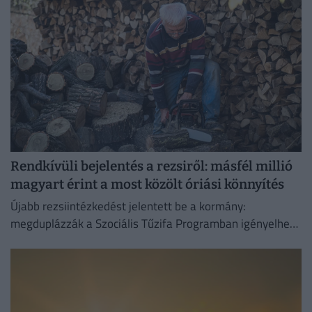
Rendkívüli bejelentés a rezsiről: másfél millió
magyart érint a most közölt óriási könnyítés
Újabb rezsiintézkedést jelentett be a kormány:
megduplázzák a Szociális Tűzifa Programban igényelhető
famennyiséget és az erre fordított költségvetési keretet.