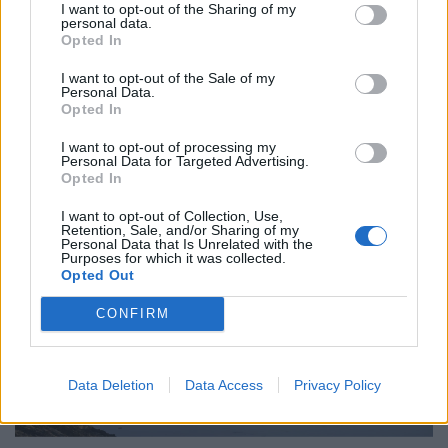
I want to opt-out of the Sharing of my
personal data.
Opted In
Súlyos veszély fenyegeti Budapest
I want to opt-out of the Sale of my
ivóvízkészletét? Időzített bomba ketyeghet
Personal Data.
a Duna mélyén
Opted In
A hazai vízgazdálkodás és a Paksi Atomerőmű vízellátása
I want to opt-out of processing my
Personal Data for Targeted Advertising.
körüli vitákban gyakran felmerül a dunai vízlépcsők
Opted In
megépítése, ám a támogatók és az ellenzők egyaránt fél
évszázados,...
I want to opt-out of Collection, Use,
Retention, Sale, and/or Sharing of my
Personal Data that Is Unrelated with the
Purposes for which it was collected.
Opted Out
CONFIRM
Data Deletion
Data Access
Privacy Policy