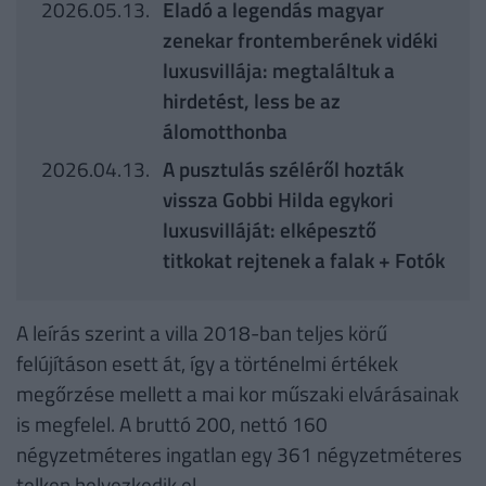
2026.05.13.
Eladó a legendás magyar
zenekar frontemberének vidéki
luxusvillája: megtaláltuk a
hirdetést, less be az
álomotthonba
2026.04.13.
A pusztulás széléről hozták
vissza Gobbi Hilda egykori
luxusvilláját: elképesztő
titkokat rejtenek a falak + Fotók
A leírás szerint a villa 2018-ban teljes körű
felújításon esett át, így a történelmi értékek
megőrzése mellett a mai kor műszaki elvárásainak
is megfelel. A bruttó 200, nettó 160
négyzetméteres ingatlan egy 361 négyzetméteres
telken helyezkedik el.