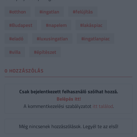
#otthon
#ingatlan
#felújítás
#Budapest
#napelem
#lakáspiac
#eladó
#luxusingatlan
#ingatlanpiac
#villa
#építészet
0 HOZZÁSZÓLÁS
Csak bejelentkezett felhasználó szólhat hozzá.
Belépés itt!
A kommentkezelési szabályzatot
itt találod
.
Még nincsenek hozzászólások. Legyél te az első!