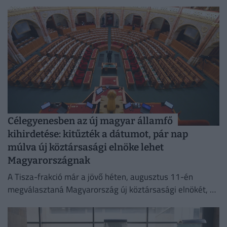
Célegyenesben az új magyar államfő
kihirdetése: kitűzték a dátumot, pár nap
múlva új köztársasági elnöke lehet
Magyarországnak
A Tisza-frakció már a jövő héten, augusztus 11-én
megválasztaná Magyarország új köztársasági elnökét, az
erről szóló indítványt szerdán be is nyújtották az
Országgyűlésnek.