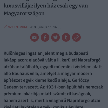
luxusvillája: ilyen ház csak egy van
Magyarországon
PÉNZCENTRUM
2026. június 11. 14:33
Különleges ingatlan jelent meg a budapesti
lakáspiacon: eladóvá vált a II. kerületi Napraforgó
utcában található, egyedi műemléki védelem alatt
álló Bauhaus villa, amelyet a magyar modern
építészet egyik kiemelkedő alakja, Gerlóczy
Gedeon tervezett. Az 1931-ben épült ház nemcsak
prémium lokációja miatt számít ritkaságnak,
hanem azért is, mert a világhírű Napraforgó utcai
kísérleti lakótelep egyik ikonikus épülete.