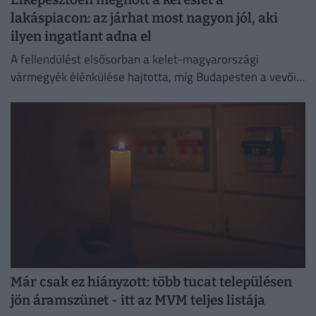
lakáspiacon: az járhat most nagyon jól, aki
ilyen ingatlant adna el
A fellendülést elsősorban a kelet-magyarországi
vármegyék élénkülése hajtotta, míg Budapesten a vevői
aktivitás lényegében stagnált.
Már csak ez hiányzott: több tucat településen
jön áramszünet - itt az MVM teljes listája