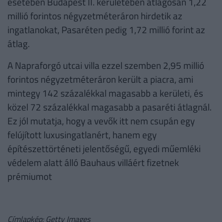
esetében Budapest II. kerületében átlagosan 1,22
millió forintos négyzetméteráron hirdetik az
ingatlanokat, Pasaréten pedig 1,72 millió forint az
átlag.
A Napraforgó utcai villa ezzel szemben 2,95 millió
forintos négyzetméteráron került a piacra, ami
mintegy 142 százalékkal magasabb a kerületi, és
közel 72 százalékkal magasabb a pasaréti átlagnál.
Ez jól mutatja, hogy a vevők itt nem csupán egy
felújított luxusingatlanért, hanem egy
építészettörténeti jelentőségű, egyedi műemléki
védelem alatt álló Bauhaus villáért fizetnek
prémiumot
Címlapkép: Getty Images