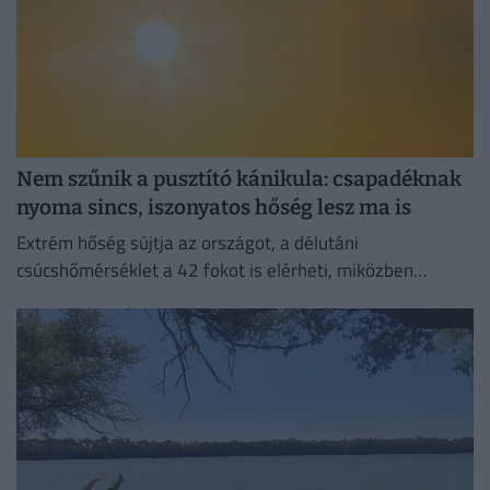
Nem szűnik a pusztító kánikula: csapadéknak
nyoma sincs, iszonyatos hőség lesz ma is
Extrém hőség sújtja az országot, a délutáni
csúcshőmérséklet a 42 fokot is elérheti, miközben
csapadékra egyáltalán nem lehet számítani.