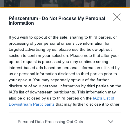
Pénzcentrum -
Do Not Process My Personal
Information
Ez a 7 megye lélegezhet fel elsőként a
If you wish to opt-out of the sale, sharing to third parties, or
kibírhatatlan kánikulából: 5 megyében
processing of your personal or sensitive information for
tart ki a legtovább a hőség, ahol még
targeted advertising by us, please use the below opt-out
pénteken is kutya meleg lesz
section to confirm your selection. Please note that after your
opt-out request is processed you may continue seeing
Az országos tisztifőorvos augusztus 7-e, péntek éjfélig
interest-based ads based on personal information utilized by
hosszabbította meg a harmadfokú hőségriasztást
us or personal information disclosed to third parties prior to
Magyarország teljes területére. Néhol már hamarabb
your opt-out. You may separately opt-out of the further
fellélegezhetünk.
disclosure of your personal information by third parties on the
IAB’s list of downstream participants. This information may
also be disclosed by us to third parties on the
IAB’s List of
Downstream Participants
that may further disclose it to other
third parties.
Personal Data Processing Opt Outs