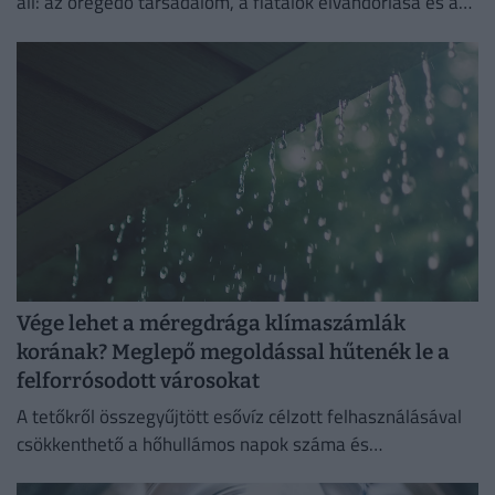
áll: az öregedő társadalom, a fiatalok elvándorlása és a
vidéki települések fokozatos kiürülése.
Vége lehet a méregdrága klímaszámlák
korának? Meglepő megoldással hűtenék le a
felforrósodott városokat
A tetőkről összegyűjtött esővíz célzott felhasználásával
csökkenthető a hőhullámos napok száma és
mérsékelhető a légkondicionálás iránti igény.