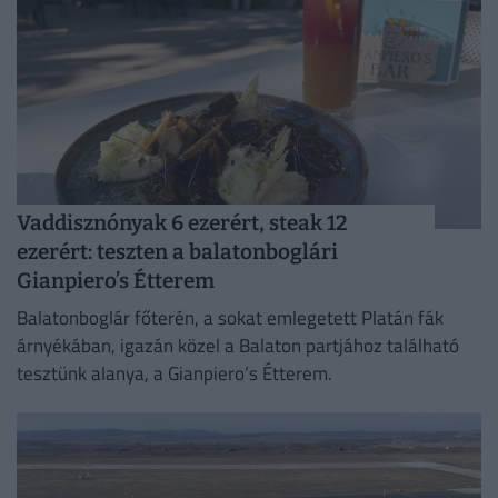
Vaddisznónyak 6 ezerért, steak 12
ezerért: teszten a balatonboglári
Gianpiero’s Étterem
Balatonboglár főterén, a sokat emlegetett Platán fák
árnyékában, igazán közel a Balaton partjához található
tesztünk alanya, a Gianpiero’s Étterem.