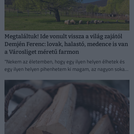
Megtaláltuk! Ide vonult vissza a világ zajától
Demjén Ferenc: lovak, halastó, medence is van
a Városliget méretű farmon
"Nekem az életemben, hogy egy ilyen helyen élhetek és
egy ilyen helyen pihenhetem ki magam, az nagyon sokat
számít. Lelki megnyugvást ad; visszaköltöztem a
természetbe."