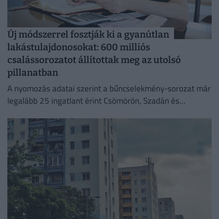
Új módszerrel fosztják ki a gyanútlan
lakástulajdonosokat: 600 milliós
csalássorozatot állítottak meg az utolsó
pillanatban
A nyomozás adatai szerint a bűncselekmény-sorozat már
legalább 25 ingatlant érint Csömörön, Szadán és
Budapesten.