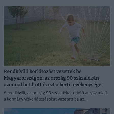
okozó baktériumok gyorsabb szaporodásának is kedvez.
Rendkívüli korlátozást vezettek be
Magyarországon: az ország 90 százalékán
azonnal betiltották ezt a kerti tevékenységet
A rendkívüli, az ország 90 százalékát érintő aszály miatt
a kormány vízkorlátozásokat vezetett be az
ivóvízhálózaton a folyamatos lakossági ellátás
biztosítása érdekében.