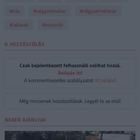
#ház
#négyzetméter
#négyzetméterár
#lakások
#használt
0 HOZZÁSZÓLÁS
Csak bejelentkezett felhasználó szólhat hozzá.
Belépés itt!
A kommentkezelési szabályzatot
itt találod
.
Még nincsenek hozzászólások. Legyél te az első!
NEKED AJÁNLJUK