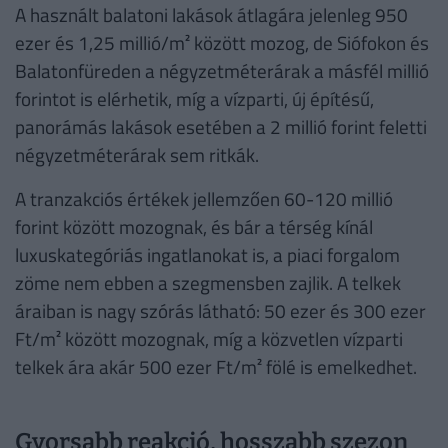
A használt balatoni lakások átlagára jelenleg 950
ezer és 1,25 millió/m² között mozog, de Siófokon és
Balatonfüreden a négyzetméterárak a másfél millió
forintot is elérhetik, míg a vízparti, új építésű,
panorámás lakások esetében a 2 millió forint feletti
négyzetméterárak sem ritkák.
A tranzakciós értékek jellemzően 60-120 millió
forint között mozognak, és bár a térség kínál
luxuskategóriás ingatlanokat is, a piaci forgalom
zöme nem ebben a szegmensben zajlik. A telkek
áraiban is nagy szórás látható: 50 ezer és 300 ezer
Ft/m² között mozognak, míg a közvetlen vízparti
telkek ára akár 500 ezer Ft/m² fölé is emelkedhet.
Gyorsabb reakció, hosszabb szezon