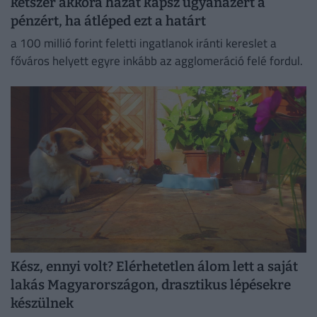
kétszer akkora házat kapsz ugyanazért a
pénzért, ha átléped ezt a határt
a 100 millió forint feletti ingatlanok iránti kereslet a
főváros helyett egyre inkább az agglomeráció felé fordul.
Kész, ennyi volt? Elérhetetlen álom lett a saját
lakás Magyarországon, drasztikus lépésekre
készülnek