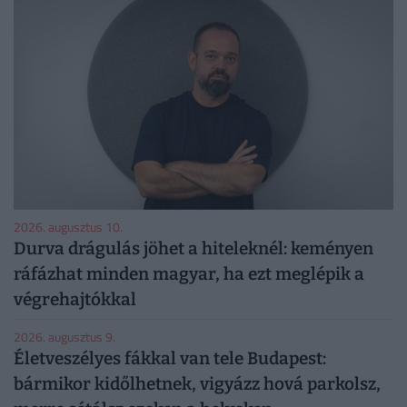
2026. augusztus 10.
Durva drágulás jöhet a hiteleknél: keményen
ráfázhat minden magyar, ha ezt meglépik a
végrehajtókkal
2026. augusztus 9.
Életveszélyes fákkal van tele Budapest:
bármikor kidőlhetnek, vigyázz hová parkolsz,