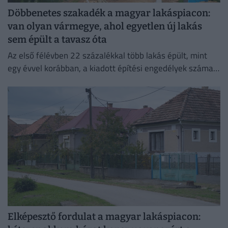
Döbbenetes szakadék a magyar lakáspiacon:
van olyan vármegye, ahol egyetlen új lakás
sem épült a tavasz óta
Az első félévben 22 százalékkal több lakás épült, mint
egy évvel korábban, a kiadott építési engedélyek száma
pedig még nagyobb, 29 százalékos ugrást mutatott
Elképesztő fordulat a magyar lakáspiacon: