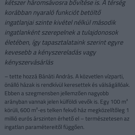
kétszer háromsávosra bővítése is. A térség
korábban nyaraló funkciót betöltő
ingatlanjai szinte kivétel nélkül második
ingatlanként szerepelnek a tulajdonosok
életében, így tapasztalataink szerint egyre
kevesebb a kényszereladás vagy
kényszervásárlás
– tette hozzá Bánáti András. A közvetlen vízparti,
önálló házak is rendkívül keresettek és válságállóak.
Ebben a szegmensben jellemzően nagyobb
arányban vannak jelen külföldi vevők is. Egy 100 m²
körüli, 600 m²-es telken fekvő ház megközelítőleg 1
millió eurós árszinten érhető el – természetesen az
ingatlan paramétereitől függően.