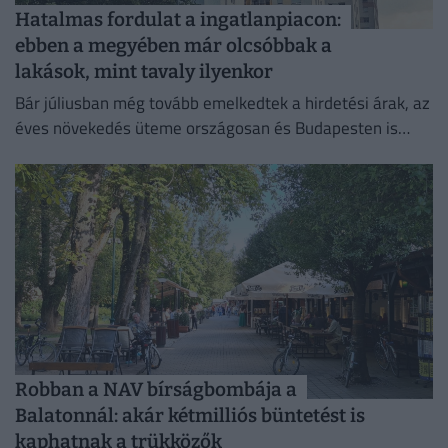
Hatalmas fordulat a ingatlanpiacon:
ebben a megyében már olcsóbbak a
lakások, mint tavaly ilyenkor
Bár júliusban még tovább emelkedtek a hirdetési árak, az
éves növekedés üteme országosan és Budapesten is
mérséklődött.
Robban a NAV bírságbombája a
Balatonnál: akár kétmilliós büntetést is
kaphatnak a trükközők