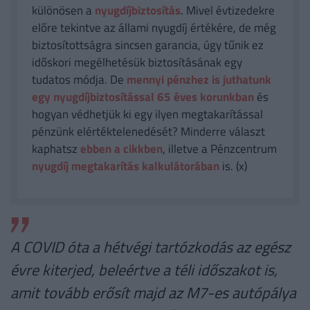
különösen a
nyugdíjbiztosítás
. Mivel évtizedekre
előre tekintve az állami nyugdíj értékére, de még
biztosítottságra sincsen garancia, úgy tűnik ez
időskori megélhetésük biztosításának egy
tudatos módja. De
mennyi pénzhez is juthatunk
egy nyugdíjbiztosítással 65 éves korunkban
és
hogyan védhetjük ki egy ilyen megtakarítással
pénzünk elértéktelenedését? Minderre választ
kaphatsz
ebben a cikkben
, illetve a Pénzcentrum
nyugdíj megtakarítás kalkulátorában
is. (x)
A COVID óta a hétvégi tartózkodás az egész
évre kiterjed, beleértve a téli időszakot is,
amit tovább erősít majd az M7-es autópálya