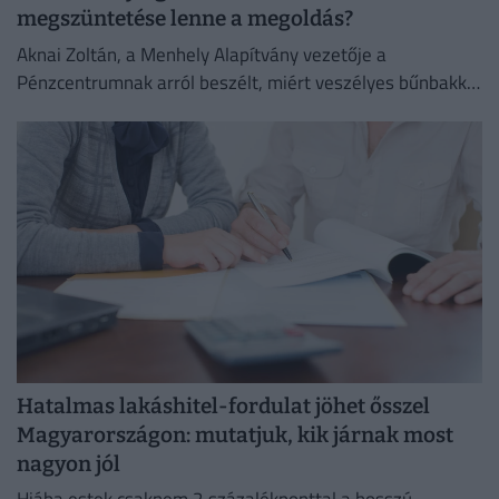
megszüntetése lenne a megoldás?
Aknai Zoltán, a Menhely Alapítvány vezetője a
Pénzcentrumnak arról beszélt, miért veszélyes bűnbakká
tenni a hajléktalan embereket,
Hatalmas lakáshitel-fordulat jöhet ősszel
Magyarországon: mutatjuk, kik járnak most
nagyon jól