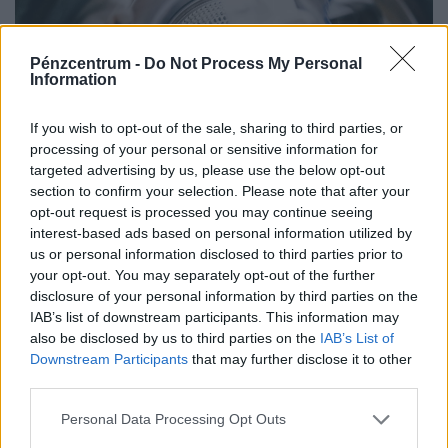
Pénzcentrum -
Do Not Process My Personal
Information
If you wish to opt-out of the sale, sharing to third parties, or
processing of your personal or sensitive information for
targeted advertising by us, please use the below opt-out
section to confirm your selection. Please note that after your
opt-out request is processed you may continue seeing
interest-based ads based on personal information utilized by
Működik a legális áramtrükk: így spórolnak
us or personal information disclosed to third parties prior to
tízezreket a legmelegebb napokon az élelmes
your opt-out. You may separately opt-out of the further
magyarok
disclosure of your personal information by third parties on the
IAB’s list of downstream participants. This information may
A nyári hőségben könnyen megugorhat a villanyszámla,
also be disclosed by us to third parties on the
IAB’s List of
ha a háztartási gépeket és a klímát nem tudatosan
Downstream Participants
that may further disclose it to other
használjuk.
third parties.
Personal Data Processing Opt Outs