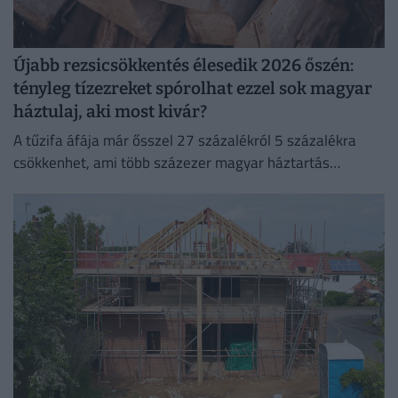
Újabb rezsicsökkentés élesedik 2026 őszén:
tényleg tízezreket spórolhat ezzel sok magyar
háztulaj, aki most kivár?
A tűzifa áfája már ősszel 27 százalékról 5 százalékra
csökkenhet, ami több százezer magyar háztartás
számára jelenthet könnyebbséget.