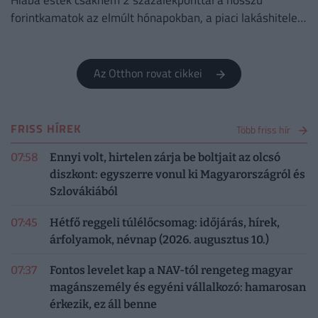
Hiába estek csaknem 2 százalékponttal a hosszú
forintkamatok az elmúlt hónapokban, a piaci lakáshitelek
átlagkamata egyelőre alig mozdult.
Az Otthon rovat cikkei
FRISS HÍREK
Több friss hír
07:58
Ennyi volt, hirtelen zárja be boltjait az olcsó
diszkont: egyszerre vonul ki Magyarországról és
Szlovákiából
07:45
Hétfő reggeli túlélőcsomag: időjárás, hírek,
árfolyamok, névnap (2026. augusztus 10.)
07:37
Fontos levelet kap a NAV-tól rengeteg magyar
magánszemély és egyéni vállalkozó: hamarosan
érkezik, ez áll benne