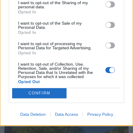
I want to opt-out of the Sharing of my
personal data.
Opted In
I want to opt-out of the Sale of my
Personal Data.
Opted In
I want to opt-out of processing my
Personal Data for Targeted Advertising.
Opted In
Közeleg a döntés napja: holnap elárulják a
I want to opt-out of Collection, Use,
három államfőjelölt nevét
Retention, Sale, and/or Sharing of my
Personal Data that Is Unrelated with the
A miniszterelnök szerint nem társadalmi egyeztetés
Purposes for which it was collected.
zajlik az államfő kiválasztásáról, hanem ajánlásokat
Opted Out
kértek, és a folyamat a végéhez közeledik.
CONFIRM
Data Deletion
Data Access
Privacy Policy