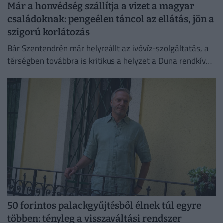
Már a honvédség szállítja a vizet a magyar
családoknak: pengeélen táncol az ellátás, jön a
szigorú korlátozás
Bár Szentendrén már helyreállt az ivóvíz-szolgáltatás, a
térségben továbbra is kritikus a helyzet a Duna rendkívül
alacsony vízállása miatt.
50 forintos palackgyűjtésből élnek túl egyre
többen: tényleg a visszaváltási rendszer