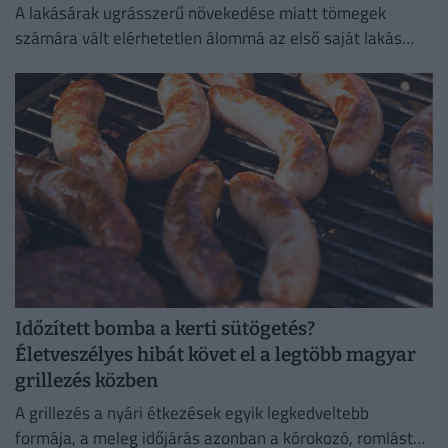
A lakásárak ugrásszerű növekedése miatt tömegek
számára vált elérhetetlen álommá az első saját lakás
megszerzése.
Időzített bomba a kerti sütögetés?
Életveszélyes hibát követ el a legtöbb magyar
grillezés közben
A grillezés a nyári étkezések egyik legkedveltebb
formája, a meleg időjárás azonban a kórokozó, romlást