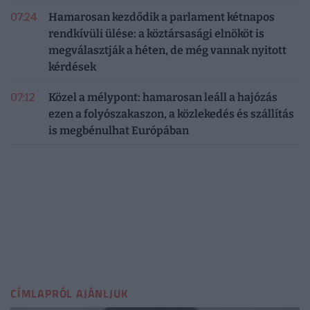
07:24
Hamarosan kezdődik a parlament kétnapos
rendkívüli ülése: a köztársasági elnököt is
megválasztják a héten, de még vannak nyitott
kérdések
07:12
Közel a mélypont: hamarosan leáll a hajózás
ezen a folyószakaszon, a közlekedés és szállítás
is megbénulhat Európában
CÍMLAPRÓL AJÁNLJUK