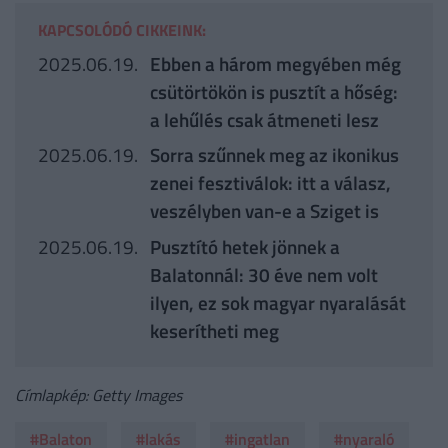
KAPCSOLÓDÓ CIKKEINK:
2025.06.19.
Ebben a három megyében még
csütörtökön is pusztít a hőség:
a lehűlés csak átmeneti lesz
2025.06.19.
Sorra szűnnek meg az ikonikus
zenei fesztiválok: itt a válasz,
veszélyben van-e a Sziget is
2025.06.19.
Pusztító hetek jönnek a
Balatonnál: 30 éve nem volt
ilyen, ez sok magyar nyaralását
keserítheti meg
Címlapkép: Getty Images
#Balaton
#lakás
#ingatlan
#nyaraló