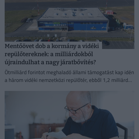
Mentőövet dob a kormány a vidéki
repülőtereknek: a milliárdokból
újraindulhat a nagy járatbővítés?
Ötmilliárd forintot meghaladó állami támogatást kap idén
a három vidéki nemzetközi repülőtér, ebből 1,2 milliárd
forint jut a sármelléki Hévíz–Balaton Airportnak.