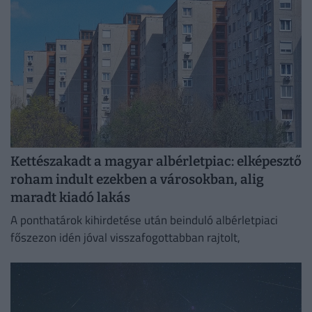
Kettészakadt a magyar albérletpiac: elképesztő
roham indult ezekben a városokban, alig
maradt kiadó lakás
A ponthatárok kihirdetése után beinduló albérletpiaci
főszezon idén jóval visszafogottabban rajtolt,