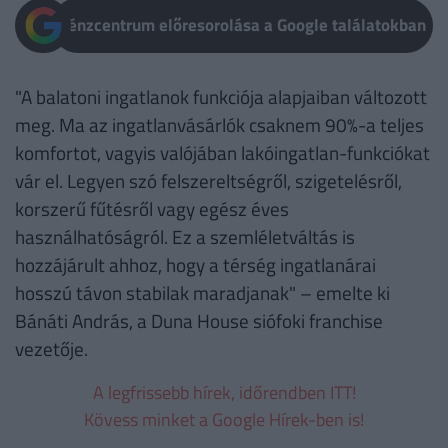
Pénzcentrum előresorolása a Google találatokban
"A balatoni ingatlanok funkciója alapjaiban változott
meg. Ma az ingatlanvásárlók csaknem 90%-a teljes
komfortot, vagyis valójában lakóingatlan-funkciókat
vár el. Legyen szó felszereltségről, szigetelésről,
korszerű fűtésről vagy egész éves
használhatóságról. Ez a szemléletváltás is
hozzájárult ahhoz, hogy a térség ingatlanárai
hosszú távon stabilak maradjanak" – emelte ki
Bánáti András, a Duna House siófoki franchise
vezetője.
A legfrissebb hírek, időrendben ITT!
Kövess minket a Google Hírek-ben is!