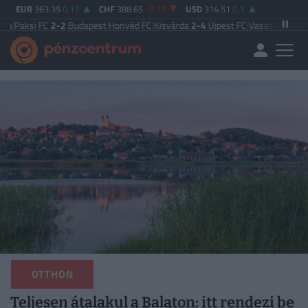
EUR
363.35
0.17
CHF
388.65
-0.19
USD
314.51
0.3
2-2
Budapest Honvéd FC
|
Kisvárda
2-4
Újpest FC
|
Vasas FC
5-0
Zalaegerszeg
OTTHON
Teljesen átalakul a Balaton: itt rendezi be