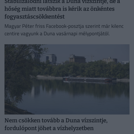
Stabilizálódni látszik a Duna vízszintje, de a
hőség miatt továbbra is kérik az önkéntes
fogyasztáscsökkentést
Magyar Péter friss Facebook‑posztja szerint már kilenc
centire vagyunk a Duna vasárnapi mélypontjától.
Nem csökken tovább a Duna vízszintje,
fordulópont jöhet a vízhelyzetben