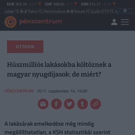
EUR
363.18
-2.23
CHF
388.84
-1.5
USD
314.21
-2.76
-2
Paksi FC
|
Ferencváros
0-0
Vasas FC
|
Győri ETO FC
4-0
Nyíregyháza
|
Újpest
OTTHON
Húszmilliós lakásokba költöznek a
magyar nyugdíjasok: de miért?
PÉNZCENTRUM
2017. szeptember 14. 19:00
A lakásárak emelkedése még mindig
megállíthatatlan, a KSH statisztikái szerint