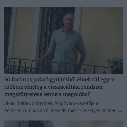
alacsony vízállása miatt.
50 forintos palackgyűjtésből élnek túl egyre
többen: tényleg a visszaváltási rendszer
megszüntetése lenne a megoldás?
Aknai Zoltán, a Menhely Alapítvány vezetője a
Pénzcentrumnak arról beszélt, miért veszélyes bűnbakká
tenni a hajléktalan embereket,