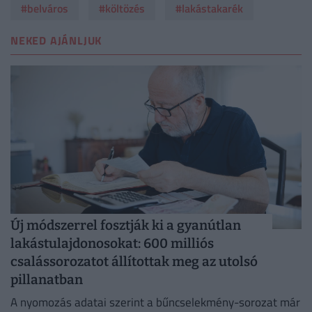
#belváros
#költözés
#lakástakarék
NEKED AJÁNLJUK
Új módszerrel fosztják ki a gyanútlan
lakástulajdonosokat: 600 milliós
csalássorozatot állítottak meg az utolsó
pillanatban
A nyomozás adatai szerint a bűncselekmény-sorozat már