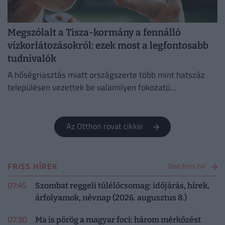
Megszólalt a Tisza-kormány a fennálló
vízkorlátozásokról: ezek most a legfontosabb
tudnivalók
A hőségriasztás miatt országszerte több mint hatszáz
településen vezettek be valamilyen fokozatú
vízkorlátozást.
Az Otthon rovat cikkei
FRISS HÍREK
Több friss hír
07:45
Szombat reggeli túlélőcsomag: időjárás, hírek,
árfolyamok, névnap (2026. augusztus 8.)
07:30
Ma is pörög a magyar foci: három mérkőzést