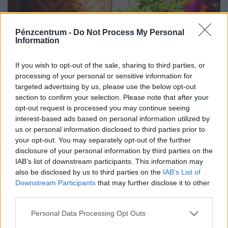
Pénzcentrum -
Do Not Process My Personal
Information
If you wish to opt-out of the sale, sharing to third parties, or
processing of your personal or sensitive information for
targeted advertising by us, please use the below opt-out
section to confirm your selection. Please note that after your
opt-out request is processed you may continue seeing
interest-based ads based on personal information utilized by
Kész, ennyi volt? Elérhetetlen álom lett a saját
us or personal information disclosed to third parties prior to
lakás Magyarországon, drasztikus lépésekre
your opt-out. You may separately opt-out of the further
készülnek
disclosure of your personal information by third parties on the
IAB’s list of downstream participants. This information may
A lakásárak ugrásszerű növekedése miatt tömegek
also be disclosed by us to third parties on the
IAB’s List of
számára vált elérhetetlen álommá az első saját lakás
Downstream Participants
that may further disclose it to other
megszerzése.
third parties.
Personal Data Processing Opt Outs