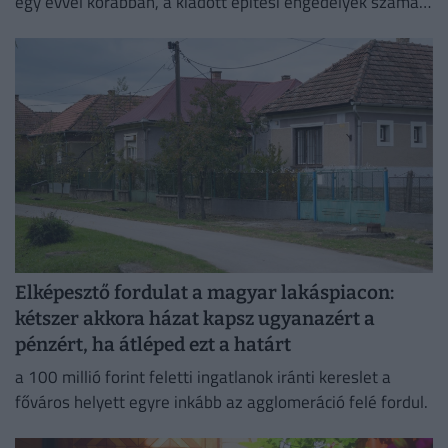
egy évvel korábban, a kiadott építési engedélyek száma
pedig még nagyobb, 29 százalékos ugrást mutatott
Elképesztő fordulat a magyar lakáspiacon:
kétszer akkora házat kapsz ugyanazért a
pénzért, ha átléped ezt a határt
a 100 millió forint feletti ingatlanok iránti kereslet a
főváros helyett egyre inkább az agglomeráció felé fordul.