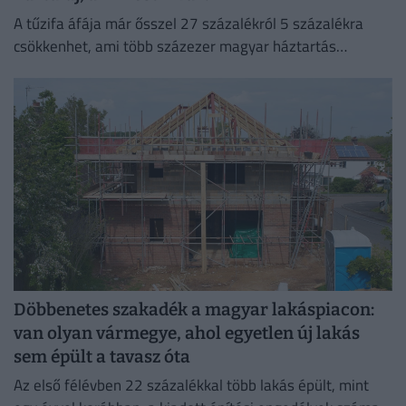
A tűzifa áfája már ősszel 27 százalékról 5 százalékra
csökkenhet, ami több százezer magyar háztartás
számára jelenthet könnyebbséget.
Döbbenetes szakadék a magyar lakáspiacon:
van olyan vármegye, ahol egyetlen új lakás
sem épült a tavasz óta
Az első félévben 22 százalékkal több lakás épült, mint