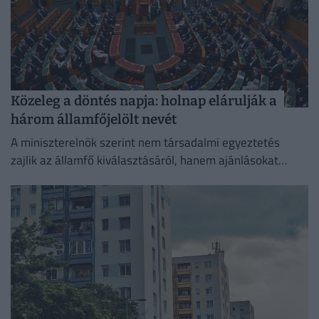
Közeleg a döntés napja: holnap elárulják a
három államfőjelölt nevét
A miniszterelnök szerint nem társadalmi egyeztetés
zajlik az államfő kiválasztásáról, hanem ajánlásokat
kértek, és a folyamat a végéhez közeledik.