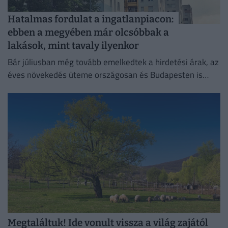
Hatalmas fordulat a ingatlanpiacon:
ebben a megyében már olcsóbbak a
lakások, mint tavaly ilyenkor
Bár júliusban még tovább emelkedtek a hirdetési árak, az
éves növekedés üteme országosan és Budapesten is
mérséklődött.
Megtaláltuk! Ide vonult vissza a világ zajától