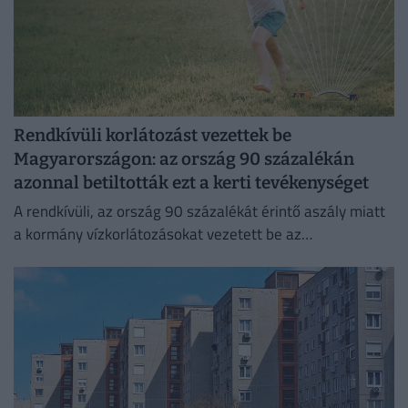
Rendkívüli korlátozást vezettek be
Magyarországon: az ország 90 százalékán
azonnal betiltották ezt a kerti tevékenységet
A rendkívüli, az ország 90 százalékát érintő aszály miatt
a kormány vízkorlátozásokat vezetett be az
ivóvízhálózaton a folyamatos lakossági ellátás
biztosítása érdekében.