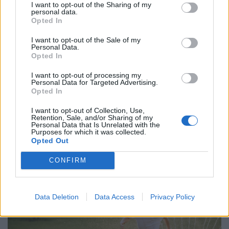
I want to opt-out of the Sharing of my
personal data.
Opted In
I want to opt-out of the Sale of my
Personal Data.
Opted In
I want to opt-out of processing my
Personal Data for Targeted Advertising.
Opted In
Időzített bomba a kerti sütögetés?
I want to opt-out of Collection, Use,
Életveszélyes hibát követ el a legtöbb magyar
Retention, Sale, and/or Sharing of my
Personal Data that Is Unrelated with the
grillezés közben
Purposes for which it was collected.
Opted Out
A grillezés a nyári étkezések egyik legkedveltebb
formája, a meleg időjárás azonban a kórokozó, romlást
CONFIRM
okozó baktériumok gyorsabb szaporodásának is kedvez.
Data Deletion
Data Access
Privacy Policy