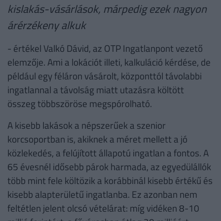
kislakás-vásárlások, márpedig ezek nagyon
árérzékeny alkuk
- értékel Valkó Dávid, az OTP Ingatlanpont vezető
elemzője. Ami a lokációt illeti, kalkuláció kérdése, de
például egy féláron vásárolt, központtól távolabbi
ingatlannal a távolság miatt utazásra költött
összeg többszöröse megspórolható.
A kisebb lakások a népszerűek a szenior
korcsoportban is, akiknek a méret mellett a jó
közlekedés, a felújított állapotú ingatlan a fontos. A
65 évesnél idősebb párok harmada, az egyedülállók
több mint fele költözik a korábbinál kisebb értékű és
kisebb alapterületű ingatlanba. Ez azonban nem
feltétlen jelent olcsó vételárat: míg vidéken 8-10