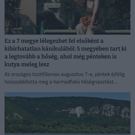
Ez a 7 megye lélegezhet fel elsőként a
kibírhatatlan kánikulából: 5 megyében tart ki
a legtovább a hőség, ahol még pénteken is
kutya meleg lesz
Az országos tisztifőorvos augusztus 7-e, péntek éjfélig
hosszabbította meg a harmadfokú hőségriasztást
Magyarország teljes területére. Néhol már hamarabb
fellélegezhetünk.