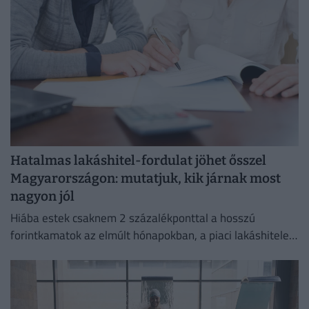
Hatalmas lakáshitel-fordulat jöhet ősszel
Magyarországon: mutatjuk, kik járnak most
nagyon jól
Hiába estek csaknem 2 százalékponttal a hosszú
forintkamatok az elmúlt hónapokban, a piaci lakáshitelek
átlagkamata egyelőre alig mozdult.