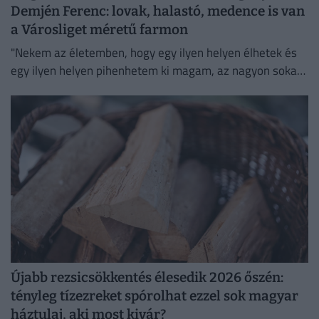
Demjén Ferenc: lovak, halastó, medence is van
a Városliget méretű farmon
"Nekem az életemben, hogy egy ilyen helyen élhetek és
egy ilyen helyen pihenhetem ki magam, az nagyon sokat
számít. Lelki megnyugvást ad; visszaköltöztem a
természetbe."
Újabb rezsicsökkentés élesedik 2026 őszén:
tényleg tízezreket spórolhat ezzel sok magyar
háztulaj, aki most kivár?