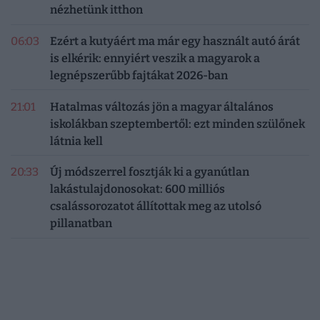
nézhetünk itthon
06:03
Ezért a kutyáért ma már egy használt autó árát
is elkérik: ennyiért veszik a magyarok a
legnépszerűbb fajtákat 2026-ban
21:01
Hatalmas változás jön a magyar általános
iskolákban szeptembertől: ezt minden szülőnek
látnia kell
20:33
Új módszerrel fosztják ki a gyanútlan
lakástulajdonosokat: 600 milliós
csalássorozatot állítottak meg az utolsó
pillanatban