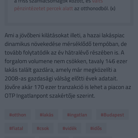
a friss számlacsomagok között, és
válts
pénzintézetet percek alatt
az otthonodból. (x)
Ami a jövőbeni kilátásokat illeti, a hazai lakáspiac
dinamikus növekedése mérséklődő tempóban, de
tovább folytatódik az év hátralévő részében is. A
forgalom volumene nem csökken, tavaly 146 ezer
lakás talált gazdára, amely már megközelíti a
2008-as gazdasági válság előtti évek adatait.
Jövőre akár 170 ezer tranzakció is lehet a piacon az
OTP Ingatlanpont szakértője szerint.
#otthon
#lakás
#ingatlan
#Budapest
#fiatal
#csok
#vidék
#idős