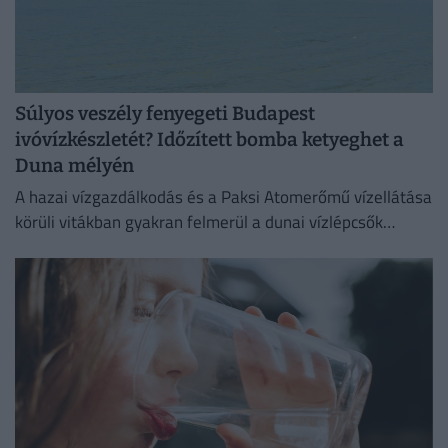
Súlyos veszély fenyegeti Budapest
ivóvízkészletét? Időzített bomba ketyeghet a
Duna mélyén
A hazai vízgazdálkodás és a Paksi Atomerőmű vízellátása
körüli vitákban gyakran felmerül a dunai vízlépcsők
megépítése, ám a támogatók és az ellenzők egyaránt fél
évszázados,...