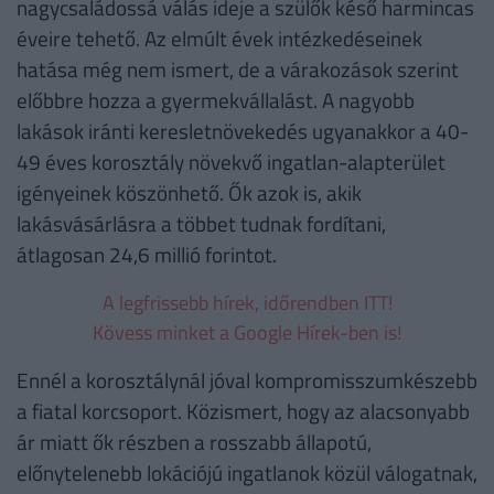
nagycsaládossá válás ideje a szülők késő harmincas
éveire tehető. Az elmúlt évek intézkedéseinek
hatása még nem ismert, de a várakozások szerint
előbbre hozza a gyermekvállalást. A nagyobb
lakások iránti keresletnövekedés ugyanakkor a 40-
49 éves korosztály növekvő ingatlan-alapterület
igényeinek köszönhető. Ők azok is, akik
lakásvásárlásra a többet tudnak fordítani,
átlagosan 24,6 millió forintot.
A legfrissebb hírek, időrendben ITT!
Kövess minket a Google Hírek-ben is!
Ennél a korosztálynál jóval kompromisszumkészebb
a fiatal korcsoport. Közismert, hogy az alacsonyabb
ár miatt ők részben a rosszabb állapotú,
előnytelenebb lokációjú ingatlanok közül válogatnak,