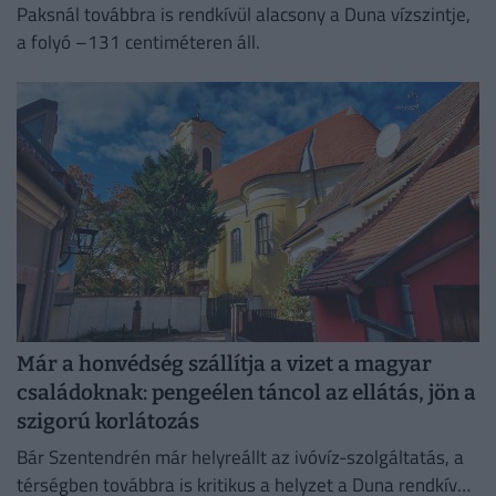
Paksnál továbbra is rendkívül alacsony a Duna vízszintje,
a folyó –131 centiméteren áll.
Már a honvédség szállítja a vizet a magyar
családoknak: pengeélen táncol az ellátás, jön a
szigorú korlátozás
Bár Szentendrén már helyreállt az ivóvíz-szolgáltatás, a
térségben továbbra is kritikus a helyzet a Duna rendkívül