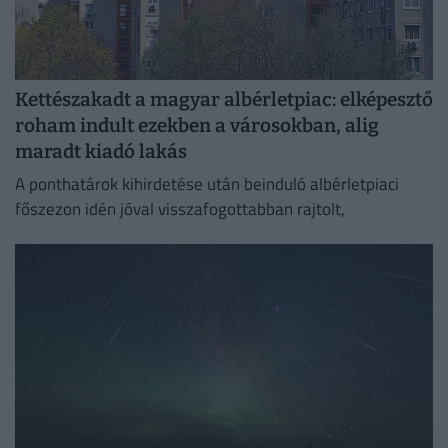
Kettészakadt a magyar albérletpiac: elképesztő
roham indult ezekben a városokban, alig
maradt kiadó lakás
A ponthatárok kihirdetése után beinduló albérletpiaci
főszezon idén jóval visszafogottabban rajtolt,