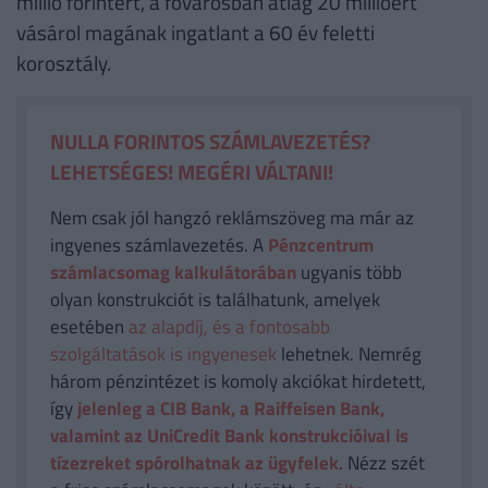
millió forintért, a fővárosban átlag 20 millióért
vásárol magának ingatlant a 60 év feletti
korosztály.
NULLA FORINTOS SZÁMLAVEZETÉS?
LEHETSÉGES! MEGÉRI VÁLTANI!
Nem csak jól hangzó reklámszöveg ma már az
ingyenes számlavezetés. A
Pénzcentrum
számlacsomag kalkulátorában
ugyanis több
olyan konstrukciót is találhatunk, amelyek
esetében
az alapdíj, és a fontosabb
szolgáltatások is ingyenesek
lehetnek. Nemrég
három pénzintézet is komoly akciókat hirdetett,
így
jelenleg a CIB Bank, a Raiffeisen Bank,
valamint az UniCredit Bank konstrukcióival is
tízezreket spórolhatnak az ügyfelek
. Nézz szét