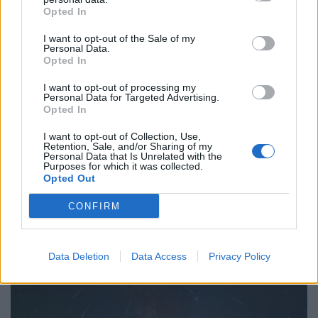
Opted In
I want to opt-out of the Sale of my
Personal Data.
Opted In
I want to opt-out of processing my
Personal Data for Targeted Advertising.
Opted In
I want to opt-out of Collection, Use,
Retention, Sale, and/or Sharing of my
Kettészakadt a magyar albérletpiac: elképesztő
Personal Data that Is Unrelated with the
roham indult ezekben a városokban, alig
Purposes for which it was collected.
Opted Out
maradt kiadó lakás
A ponthatárok kihirdetése után beinduló albérletpiaci
CONFIRM
főszezon idén jóval visszafogottabban rajtolt,
Data Deletion
Data Access
Privacy Policy