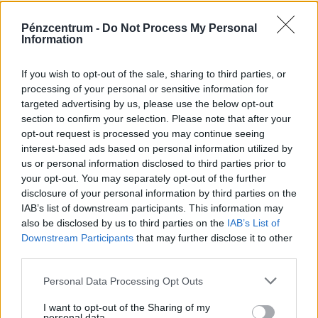
Pénzcentrum -
Do Not Process My Personal
Information
If you wish to opt-out of the sale, sharing to third parties, or
processing of your personal or sensitive information for
targeted advertising by us, please use the below opt-out
section to confirm your selection. Please note that after your
opt-out request is processed you may continue seeing
interest-based ads based on personal information utilized by
us or personal information disclosed to third parties prior to
your opt-out. You may separately opt-out of the further
Rendkívüli korlátozást vezettek be
disclosure of your personal information by third parties on the
Magyarországon: az ország 90 százalékán
IAB’s list of downstream participants. This information may
azonnal betiltották ezt a kerti tevékenységet
also be disclosed by us to third parties on the
IAB’s List of
Downstream Participants
that may further disclose it to other
A rendkívüli, az ország 90 százalékát érintő aszály miatt
third parties.
a kormány vízkorlátozásokat vezetett be az
ivóvízhálózaton a folyamatos lakossági ellátás
Personal Data Processing Opt Outs
biztosítása érdekében.
I want to opt-out of the Sharing of my
personal data.