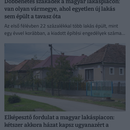
Döbbenetes szakadék a magyar lakáspiacon:
van olyan vármegye, ahol egyetlen új lakás
sem épült a tavasz óta
Az első félévben 22 százalékkal több lakás épült, mint
egy évvel korábban, a kiadott építési engedélyek száma
pedig még nagyobb, 29 százalékos ugrást mutatott
Elképesztő fordulat a magyar lakáspiacon:
kétszer akkora házat kapsz ugyanazért a