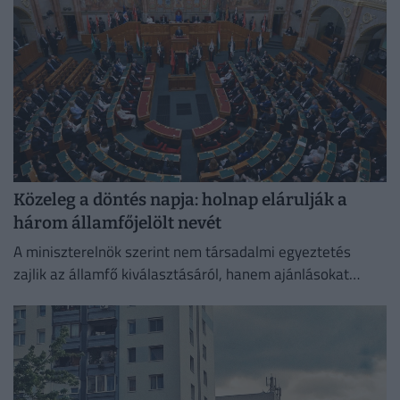
Közeleg a döntés napja: holnap elárulják a
három államfőjelölt nevét
A miniszterelnök szerint nem társadalmi egyeztetés
zajlik az államfő kiválasztásáról, hanem ajánlásokat
kértek, és a folyamat a végéhez közeledik.