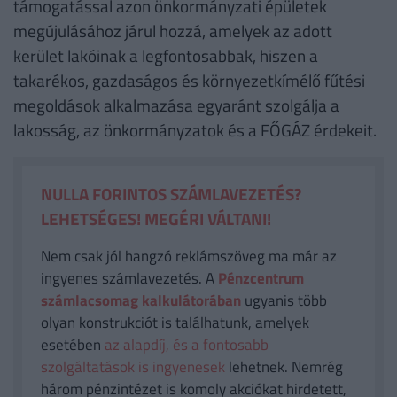
támogatással azon önkormányzati épületek
megújulásához járul hozzá, amelyek az adott
kerület lakóinak a legfontosabbak, hiszen a
takarékos, gazdaságos és környezetkímélő fűtési
megoldások alkalmazása egyaránt szolgálja a
lakosság, az önkormányzatok és a FŐGÁZ érdekeit.
NULLA FORINTOS SZÁMLAVEZETÉS?
LEHETSÉGES! MEGÉRI VÁLTANI!
Nem csak jól hangzó reklámszöveg ma már az
ingyenes számlavezetés. A
Pénzcentrum
számlacsomag kalkulátorában
ugyanis több
olyan konstrukciót is találhatunk, amelyek
esetében
az alapdíj, és a fontosabb
szolgáltatások is ingyenesek
lehetnek. Nemrég
három pénzintézet is komoly akciókat hirdetett,