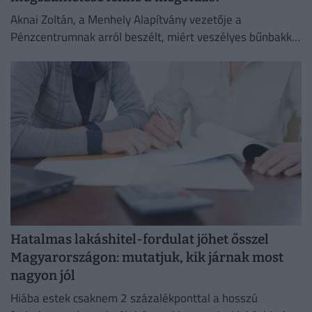
Aknai Zoltán, a Menhely Alapítvány vezetője a
Pénzcentrumnak arról beszélt, miért veszélyes bűnbakká
tenni a hajléktalan embereket,
Hatalmas lakáshitel-fordulat jöhet ősszel
Magyarországon: mutatjuk, kik járnak most
nagyon jól
Hiába estek csaknem 2 százalékponttal a hosszú