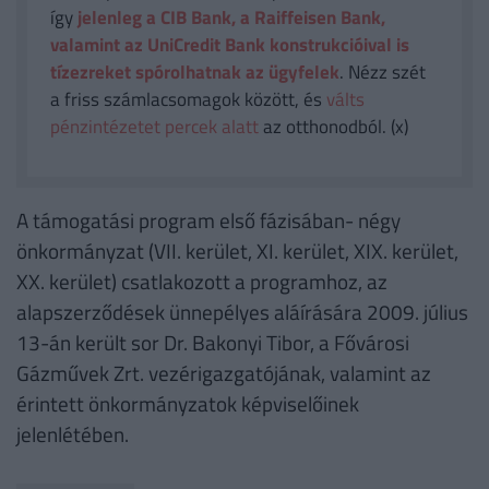
így
jelenleg a CIB Bank, a Raiffeisen Bank,
valamint az UniCredit Bank konstrukcióival is
tízezreket spórolhatnak az ügyfelek
. Nézz szét
a friss számlacsomagok között, és
válts
pénzintézetet percek alatt
az otthonodból. (x)
A támogatási program első fázisában- négy
önkormányzat (VII. kerület, XI. kerület, XIX. kerület,
XX. kerület) csatlakozott a programhoz, az
alapszerződések ünnepélyes aláírására 2009. július
13-án került sor Dr. Bakonyi Tibor, a Fővárosi
Gázművek Zrt. vezérigazgatójának, valamint az
érintett önkormányzatok képviselőinek
jelenlétében.