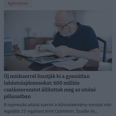
#gázművek
Új módszerrel fosztják ki a gyanútlan
lakástulajdonosokat: 600 milliós
csalássorozatot állítottak meg az utolsó
pillanatban
A nyomozás adatai szerint a bűncselekmény-sorozat már
legalább 25 ingatlant érint Csömörön, Szadán és