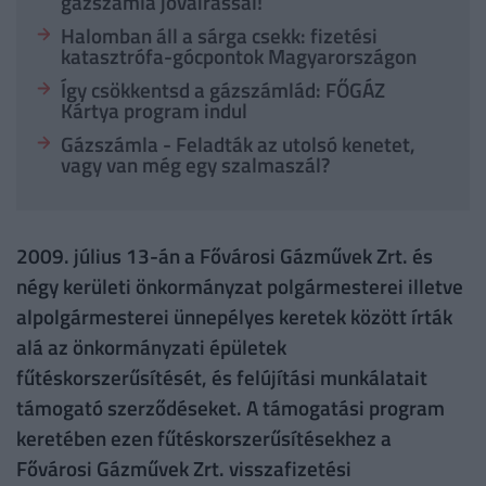
gázszámla jóváírással!
Halomban áll a sárga csekk: fizetési
katasztrófa-gócpontok Magyarországon
Így csökkentsd a gázszámlád: FŐGÁZ
Kártya program indul
Gázszámla - Feladták az utolsó kenetet,
vagy van még egy szalmaszál?
2009. július 13-án a Fővárosi Gázművek Zrt. és
négy kerületi önkormányzat polgármesterei illetve
alpolgármesterei ünnepélyes keretek között írták
alá az önkormányzati épületek
fűtéskorszerűsítését, és felújítási munkálatait
támogató szerződéseket. A támogatási program
keretében ezen fűtéskorszerűsítésekhez a
Fővárosi Gázművek Zrt. visszafizetési