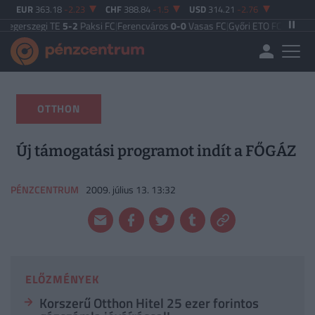
EUR
363.18
-2.23
CHF
388.84
-1.5
USD
314.21
-2.76
 TE
5-2
Paksi FC
|
Ferencváros
0-0
Vasas FC
|
Győri ETO FC
4-0
Nyíregyháza
|
Új
OTTHON
Új támogatási programot indít a FŐGÁZ
PÉNZCENTRUM
2009. július 13. 13:32
ELŐZMÉNYEK
Korszerű Otthon Hitel 25 ezer forintos