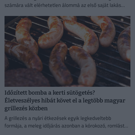
számára vált elérhetetlen álommá az első saját lakás
megszerzése.
Időzített bomba a kerti sütögetés?
Életveszélyes hibát követ el a legtöbb magyar
grillezés közben
A grillezés a nyári étkezések egyik legkedveltebb
formája, a meleg időjárás azonban a kórokozó, romlást
okozó baktériumok gyorsabb szaporodásának is kedvez.