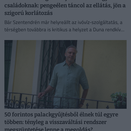
családoknak: pengeélen táncol az ellátás, jön a
szigorú korlátozás
Bár Szentendrén már helyreállt az ivóvíz-szolgáltatás, a
térségben továbbra is kritikus a helyzet a Duna rendkívül
alacsony vízállása miatt.
50 forintos palackgyűjtésből élnek túl egyre
többen: tényleg a visszaváltási rendszer
megszüntetése lenne a megoldás?