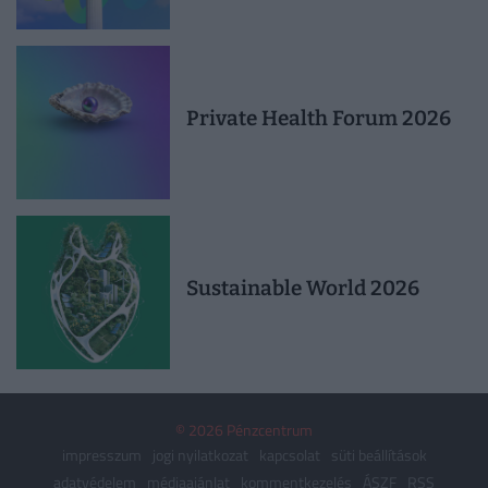
Private Health Forum 2026
Sustainable World 2026
© 2026 Pénzcentrum
impresszum
jogi nyilatkozat
kapcsolat
süti beállítások
adatvédelem
médiaajánlat
kommentkezelés
ÁSZF
RSS