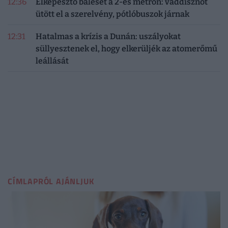
12:36
Elképesztő baleset a 2-es metrón: vaddisznót
ütött el a szerelvény, pótlóbuszok járnak
12:31
Hatalmas a krízis a Dunán: uszályokat
süllyesztenek el, hogy elkerüljék az atomerőmű
leállását
CÍMLAPRÓL AJÁNLJUK