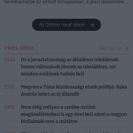
forintkamatok az elmúlt hónapokban, a piaci lakáshitelek
átlagkamata egyelőre alig mozdult.
Az Otthon rovat cikkei
FRISS HÍREK
Több friss hír
13:26
Itt a javaslatcsomag az általános iskoláknak:
fontos változások jönnek az iskolákban, ezt
minden szülőnek tudnia kell
13:12
Megvan a Tisza köztársasági elnök jelöltje: Baka
András lehet az új államfő
13:02
Nem elég mélyen a zsebbe nyúlni:
magánellátásban is egy évet kell várni a magyar
férfiaknak erre a műtétre