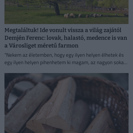
Megtaláltuk! Ide vonult vissza a világ zajától
Demjén Ferenc: lovak, halastó, medence is van
a Városliget méretű farmon
"Nekem az életemben, hogy egy ilyen helyen élhetek és
egy ilyen helyen pihenhetem ki magam, az nagyon sokat
számít. Lelki megnyugvást ad; visszaköltöztem a
természetbe."