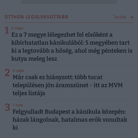
OTTHON LEGOLVASOTTABB
Tovább
1
3 napja
Ez a 7 megye lélegezhet fel elsőként a
kibírhatatlan kánikulából: 5 megyében tart
ki a legtovább a hőség, ahol még pénteken is
kutya meleg lesz
2
5 napja
Már csak ez hiányzott: több tucat
településen jön áramszünet - itt az MVM
teljes listája
3
1 hete
Felgyulladt Budapest a kánikula közepén:
házak lángolnak, hatalmas erők vonultak
ki