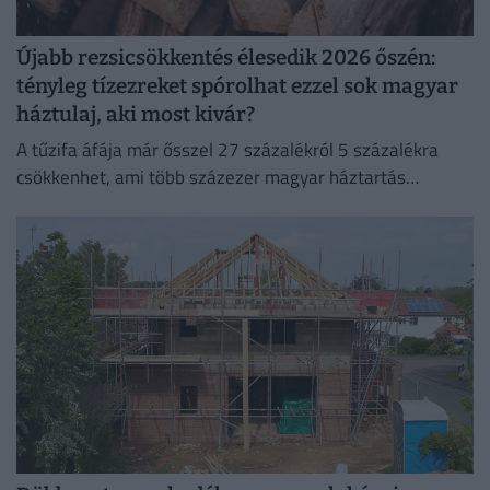
Újabb rezsicsökkentés élesedik 2026 őszén:
tényleg tízezreket spórolhat ezzel sok magyar
háztulaj, aki most kivár?
A tűzifa áfája már ősszel 27 százalékról 5 százalékra
csökkenhet, ami több százezer magyar háztartás
számára jelenthet könnyebbséget.