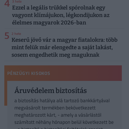
4
3 hete
Ezzel a legális trükkel spórolnak egy
vagyont klímájukon, légkondijukon az
élelmes magyarok 2026-ban
5
2 hete
Keserű jövő vár a magyar fiatalokra: több
mint felük már elengedte a saját lakást,
sosem engedhetik meg maguknak
PÉNZÜGYI KISOKOS
Áruvédelem biztosítás
a biztosítás hatálya alá tartozó bankkártyával
megvásárolt termékben bekövetkezett
meghatározott kárt, - amely a vásárlástól
számított néhány hónapon belül következett be