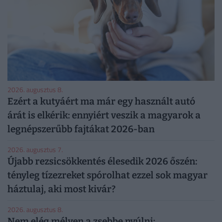
2026. augusztus 8.
Ezért a kutyáért ma már egy használt autó
árát is elkérik: ennyiért veszik a magyarok a
legnépszerűbb fajtákat 2026-ban
2026. augusztus 7.
Újabb rezsicsökkentés élesedik 2026 őszén:
tényleg tízezreket spórolhat ezzel sok magyar
háztulaj, aki most kivár?
2026. augusztus 8.
Nem elég mélyen a zsebbe nyúlni: