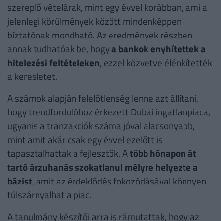
szereplő vételárak, mint egy évvel korábban, ami a
jelenlegi körülmények között mindenképpen
bíztatónak mondható. Az eredmények részben
annak tudhatóak be, hogy
a bankok enyhítettek a
hitelezési feltételeken
, ezzel közvetve élénkítették
a keresletet.
A számok alapján felelőtlenség lenne azt állítani,
hogy trendfordulóhoz érkezett Dubai ingatlanpiaca,
ugyanis a tranzakciók száma jóval alacsonyabb,
mint amit akár csak egy évvel ezelőtt is
tapasztalhattak a fejlesztők. A
több hónapon át
tartó árzuhanás szokatlanul mélyre helyezte a
bázist
, amit az érdeklődés fokozódásával könnyen
túlszárnyalhat a piac.
A tanulmány készítői arra is rámutattak, hogy az