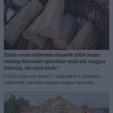
Újabb rezsicsökkentés élesedik 2026 őszén:
tényleg tízezreket spórolhat ezzel sok magyar
háztulaj, aki most kivár?
A tűzifa áfája már ősszel 27 százalékról 5 százalékra
csökkenhet, ami több százezer magyar háztartás
számára jelenthet könnyebbséget.