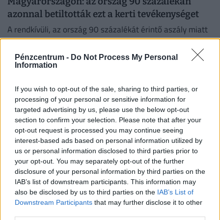
Magyarországon: az ország 90 százalékán
azonnal betiltották ezt a kerti tevékenységet
A rendkívüli, az ország 90 százalékát érintő aszály miatt
a kormány vízkorlátozásokat vezetett be az
ivóvízhálózaton a folyamatos lakossági ellátás
Pénzcentrum -
Do Not Process My Personal
biztosítása érdekében.
Information
If you wish to opt-out of the sale, sharing to third parties, or
processing of your personal or sensitive information for
targeted advertising by us, please use the below opt-out
section to confirm your selection. Please note that after your
opt-out request is processed you may continue seeing
interest-based ads based on personal information utilized by
us or personal information disclosed to third parties prior to
your opt-out. You may separately opt-out of the further
disclosure of your personal information by third parties on the
IAB’s list of downstream participants. This information may
Kettészakadt a magyar albérletpiac: elképesztő
also be disclosed by us to third parties on the
IAB’s List of
roham indult ezekben a városokban, alig
Downstream Participants
that may further disclose it to other
maradt kiadó lakás
third parties.