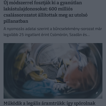
Új módszerrel fosztják ki a gyanútlan
lakástulajdonosokat: 600 milliós
csalássorozatot állítottak meg az utolsó
pillanatban
A nyomozás adatai szerint a bűncselekmény-sorozat már
legalább 25 ingatlant érint Csömörön, Szadán és
Budapesten.
Működik a legális áramtrükk: így spórolnak