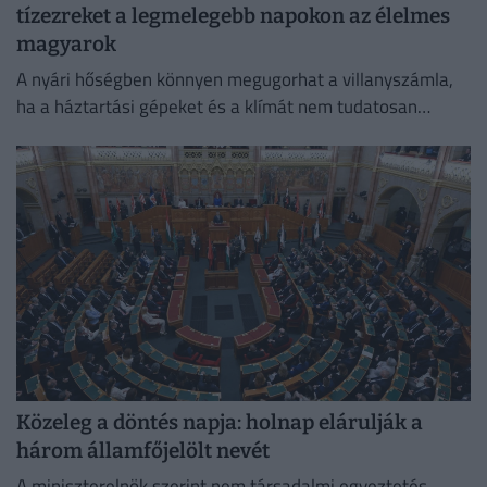
tízezreket a legmelegebb napokon az élelmes
magyarok
A nyári hőségben könnyen megugorhat a villanyszámla,
ha a háztartási gépeket és a klímát nem tudatosan
használjuk.
Közeleg a döntés napja: holnap elárulják a
három államfőjelölt nevét
A miniszterelnök szerint nem társadalmi egyeztetés