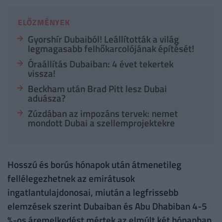
ELŐZMÉNYEK
Gyorshír Dubaiból! Leállították a világ
legmagasabb felhőkarcolójának építését!
Óraállítás Dubaiban: 4 évet tekertek
vissza!
Beckham után Brad Pitt lesz Dubai
aduásza?
Zúzdában az impozáns tervek: nemet
mondott Dubai a szellemprojektekre
Hosszú és borús hónapok után átmenetileg
fellélegezhetnek az emirátusok
ingatlantulajdonosai, miután a legfrissebb
elemzések szerint Dubaiban és Abu Dhabiban 4-5
%-os áremelkedést mértek az elmúlt két hónapban.