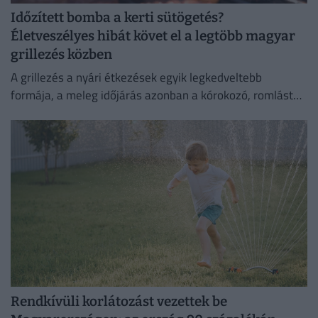
Időzített bomba a kerti sütögetés?
Életveszélyes hibát követ el a legtöbb magyar
grillezés közben
A grillezés a nyári étkezések egyik legkedveltebb
formája, a meleg időjárás azonban a kórokozó, romlást
okozó baktériumok gyorsabb szaporodásának is kedvez.
Rendkívüli korlátozást vezettek be