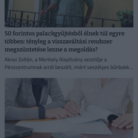
50 forintos palackgyűjtésből élnek túl egyre
többen: tényleg a visszaváltási rendszer
megszüntetése lenne a megoldás?
Aknai Zoltán, a Menhely Alapítvány vezetője a
Pénzcentrumnak arról beszélt, miért veszélyes bűnbakká
tenni a hajléktalan embereket,