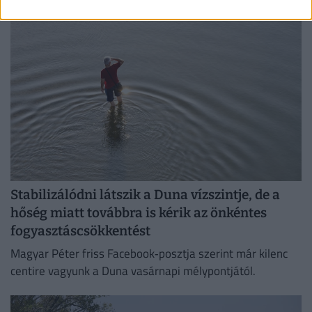
Stabilizálódni látszik a Duna vízszintje, de a
hőség miatt továbbra is kérik az önkéntes
fogyasztáscsökkentést
Magyar Péter friss Facebook‑posztja szerint már kilenc
centire vagyunk a Duna vasárnapi mélypontjától.