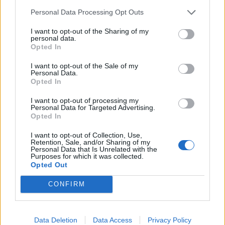
A ponthatárok kihirdetése után beinduló albérletpiaci
Personal Data Processing Opt Outs
főszezon idén jóval visszafogottabban rajtolt,
I want to opt-out of the Sharing of my
personal data.
Opted In
I want to opt-out of the Sale of my
Personal Data.
Opted In
I want to opt-out of processing my
Personal Data for Targeted Advertising.
Opted In
I want to opt-out of Collection, Use,
Retention, Sale, and/or Sharing of my
Personal Data that Is Unrelated with the
Purposes for which it was collected.
Ritka égi jelenségek tanúja lehet, aki az eget
Opted Out
kémleli augusztusban: jönnek a hullócsillagos
CONFIRM
éjszakák és a napfogyatkozás
A hónap részleges holdfogyatkozást és napfogyatkozást
is tartogat a hullócsillagos éjszakák mellett.
Data Deletion
Data Access
Privacy Policy