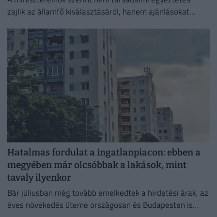
zajlik az államfő kiválasztásáról, hanem ajánlásokat
kértek, és a folyamat a végéhez közeledik.
Hatalmas fordulat a ingatlanpiacon: ebben a
megyében már olcsóbbak a lakások, mint
tavaly ilyenkor
Bár júliusban még tovább emelkedtek a hirdetési árak, az
éves növekedés üteme országosan és Budapesten is