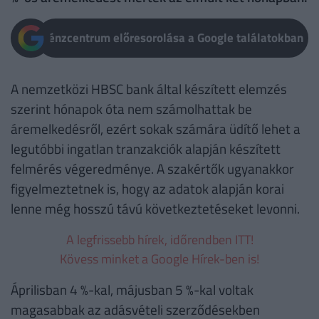
Pénzcentrum előresorolása a Google találatokban
A nemzetközi HBSC bank által készített elemzés
szerint hónapok óta nem számolhattak be
áremelkedésről, ezért sokak számára üdítő lehet a
legutóbbi ingatlan tranzakciók alapján készített
felmérés végeredménye. A szakértők ugyanakkor
figyelmeztetnek is, hogy az adatok alapján korai
lenne még hosszú távú következtetéseket levonni.
A legfrissebb hírek, időrendben ITT!
Kövess minket a Google Hírek-ben is!
Áprilisban 4 %-kal, májusban 5 %-kal voltak
magasabbak az adásvételi szerződésekben