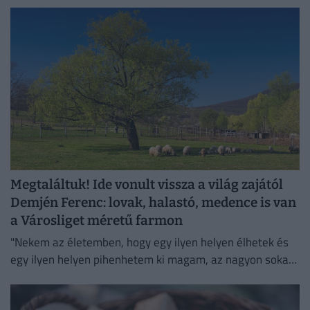
mérséklődött.
Megtaláltuk! Ide vonult vissza a világ zajától
Demjén Ferenc: lovak, halastó, medence is van
a Városliget méretű farmon
"Nekem az életemben, hogy egy ilyen helyen élhetek és
egy ilyen helyen pihenhetem ki magam, az nagyon sokat
számít. Lelki megnyugvást ad; visszaköltöztem a
természetbe."