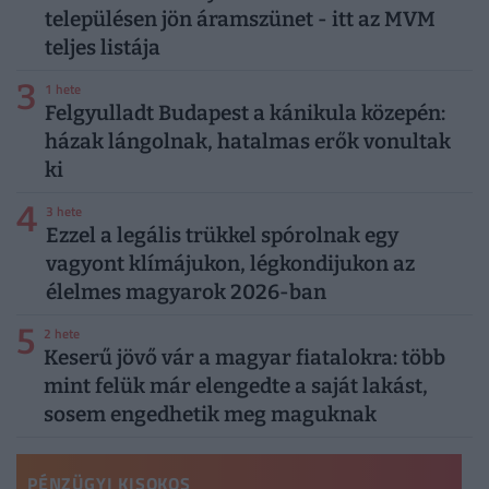
településen jön áramszünet - itt az MVM
teljes listája
3
1 hete
Felgyulladt Budapest a kánikula közepén:
házak lángolnak, hatalmas erők vonultak
ki
4
3 hete
Ezzel a legális trükkel spórolnak egy
vagyont klímájukon, légkondijukon az
élelmes magyarok 2026-ban
5
2 hete
Keserű jövő vár a magyar fiatalokra: több
mint felük már elengedte a saját lakást,
sosem engedhetik meg maguknak
PÉNZÜGYI KISOKOS