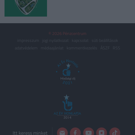
© 2026 Pénzcentrum
impresszum
jogi nyilatkozat
kapcsolat
süti beállítások
adatvédelem
médiaajánlat
kommentkezelés
ÁSZF
RSS
Itt keress minket