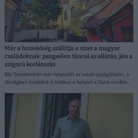
Már a honvédség szállítja a vizet a magyar
családoknak: pengeélen táncol az ellátás, jön a
szigorú korlátozás
Bár Szentendrén már helyreállt az ivóvíz-szolgáltatás, a
térségben továbbra is kritikus a helyzet a Duna rendkívül
alacsony vízállása miatt.