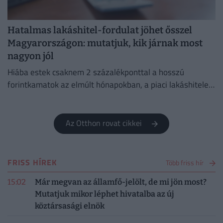
Hatalmas lakáshitel-fordulat jöhet ősszel
Magyarországon: mutatjuk, kik járnak most
nagyon jól
Hiába estek csaknem 2 százalékponttal a hosszú
forintkamatok az elmúlt hónapokban, a piaci lakáshitelek
átlagkamata egyelőre alig mozdult.
Az Otthon rovat cikkei
FRISS HÍREK
Több friss hír
15:02
Már megvan az államfő-jelölt, de mi jön most?
Mutatjuk mikor léphet hivatalba az új
köztársasági elnök