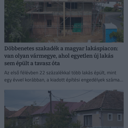
Döbbenetes szakadék a magyar lakáspiacon:
van olyan vármegye, ahol egyetlen új lakás
sem épült a tavasz óta
Az első félévben 22 százalékkal több lakás épült, mint
egy évvel korábban, a kiadott építési engedélyek száma
pedig még nagyobb, 29 százalékos ugrást mutatott