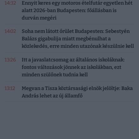
14:32
Ennyit keres egy motoros ételfutár egyetlen hét
alatt 2026-ban Budapesten: főállásban is
durván megéri
14:02
Soha nem látott őrület Budapesten: Sebestyén
Balázs gigabulija miatt megbénulhat a
közlekedés, erre minden utazónak készülnie kell
13:26
Itt a javaslatcsomag az általános iskoláknak:
fontos változások jönnek az iskolákban, ezt
minden szülőnek tudnia kell
13:12
Megvan a Tisza köztársasági elnök jelöltje: Baka
András lehet az új államfő