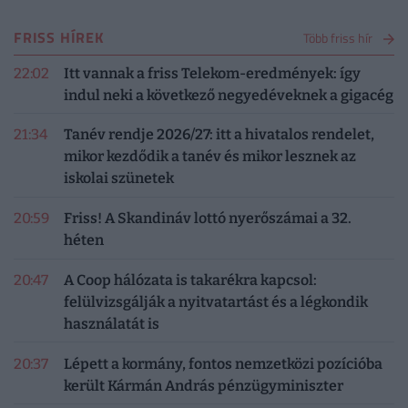
FRISS HÍREK
Több friss hír
22:02
Itt vannak a friss Telekom-eredmények: így
indul neki a következő negyedéveknek a gigacég
21:34
Tanév rendje 2026/27: itt a hivatalos rendelet,
mikor kezdődik a tanév és mikor lesznek az
iskolai szünetek
20:59
Friss! A Skandináv lottó nyerőszámai a 32.
héten
20:47
A Coop hálózata is takarékra kapcsol:
felülvizsgálják a nyitvatartást és a légkondik
használatát is
20:37
Lépett a kormány, fontos nemzetközi pozícióba
került Kármán András pénzügyminiszter