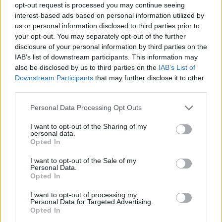
rengeteg magyar diák futott rá
opt-out request is processed you may continue seeing
interest-based ads based on personal information utilized by
A vitatott kérdésre végül minden tanuló automatikusan
us or personal information disclosed to third parties prior to
megkapta a maximális pontszámot.
your opt-out. You may separately opt-out of the further
disclosure of your personal information by third parties on the
PÉNZCENTRUM
| 2026. január 13. 22:05
IAB’s list of downstream participants. This information may
also be disclosed by us to third parties on the
IAB’s List of
Pedagógus bértábla 2026: ennyit számít a
Downstream Participants
that may further disclose it to other
pedagógus béremelés, így emelkedik a tanári
third parties.
fizetés
Personal Data Processing Opt Outs
Pedagógus bértábla 2026: mutatjuk, mennyi a
I want to opt-out of the Sharing of my
pedagógus béremelés 2026-ban, hogyan alakul a tanári
personal data.
fizetés 2026 évében? Mit kell tudni a tanárbérek,
Opted In
pedagógus bérpótlékok kapcsán?
PÉNZCENTRUM
| 2025. december 15. 09:55
I want to opt-out of the Sale of my
Personal Data.
Kiüresedett a pedagógus‑előmenetel: jobban
Opted In
megéri gyakornoknak maradni?
I want to opt-out of processing my
Mindössze 884 forint választja el a gyakornokok és a tíz
Personal Data for Targeted Advertising.
Opted In
éve pályán lévő pedagógusok bérét – az előmeneteli