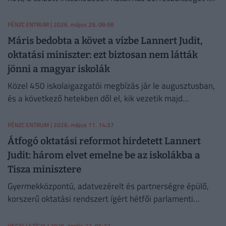
teremtettek.
PÉNZCENTRUM
| 2026. május 29. 08:58
Máris bedobta a követ a vízbe Lannert Judit,
oktatási miniszter: ezt biztosan nem látták
jönni a magyar iskolák
Közel 450 iskolaigazgatói megbízás jár le augusztusban,
és a következő hetekben dől el, kik vezetik majd
szeptembertől ezeket az intézményeket.
PÉNZCENTRUM
| 2026. május 11. 14:37
Átfogó oktatási reformot hirdetett Lannert
Judit: három elvet emelne be az iskolákba a
Tisza minisztere
Gyermekközpontú, adatvezérelt és partnerségre épülő,
korszerű oktatási rendszert ígért hétfői parlamenti
bizottsági meghallgatásán Lannert Judit.
HEGYI LETÍCIA
| 2026. április 22. 05:32