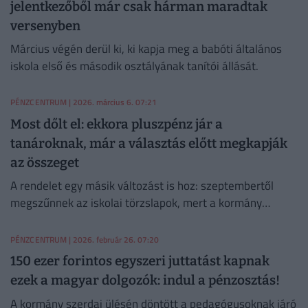
jelentkezőből már csak hárman maradtak
versenyben
Március végén derül ki, ki kapja meg a babóti általános
iskola első és második osztályának tanítói állását.
PÉNZCENTRUM
| 2026. március 6. 07:21
Most dőlt el: ekkora pluszpénz jár a
tanároknak, már a választás előtt megkapják
az összeget
A rendelet egy másik változást is hoz: szeptembertől
megszűnnek az iskolai törzslapok, mert a kormány
szerint a digitalizáció pontosabb adatkezelést tesz
lehetővé.
PÉNZCENTRUM
| 2026. február 26. 07:20
150 ezer forintos egyszeri juttatást kapnak
ezek a magyar dolgozók: indul a pénzosztás!
A kormány szerdai ülésén döntött a pedagógusoknak járó