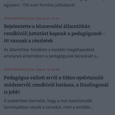
egyszeri, 150 ezer forintos juttatásról.
PÉNZCENTRUM
| 2026. február 23. 10:30
Bejelentette a köznevelési államtitkár:
rendkívüli juttatást kapnak a pedagógusok -
itt vannak a részletek
Az államtitkár felidézte a korábbi megállapodást,
amelynek értelmében a pedagógusok bérezését a
diplomás átlagkeresethez igazítják.
PÉNZCENTRUM
| 2026. február 19. 09:08
Pedagógus vallott erről a titkos nyelvtanuló
módszerről: rendkívül hatásos, a Duolingonál
is jobb!
A szakember kiemelte, hogy a mai nyelvtanulók
komolyabban veszik a tanulást, mint a korábbi
generációk.