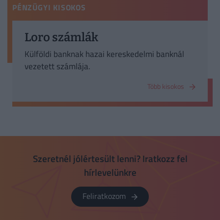
PÉNZÜGYI KISOKOS
Loro számlák
Külföldi banknak hazai kereskedelmi banknál
vezetett számlája.
Több kisokos
Szeretnél jólértesült lenni? Iratkozz fel
hírlevelünkre
Feliratkozom