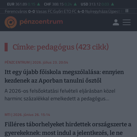
EUR
361.89
0.15
CHF
388.15
0.24
USD
313.12
0.03
Ferencváros
0-0
Vasas FC
|
Győri ETO FC
4-0
Nyíregyháza
|
Újpest FC
4-2
Debr
Címke: pedagógus (423 cikk)
PÉNZCENTRUM
| 2026. július 23. 20:54
Itt egy újabb főiskola megszólalása: ennyien
kezdenek az Aporban tanulni ősztől
A 2026-os felsőoktatási felvételi eljárásban közel
harminc százalékkal emelkedett a pedagógus
alapszakokra felvett hallgatók létszáma az Apor Vilmos
Katolikus Főiskolán.
MTI
| 2026. június 26. 15:14
Filléres táborhelyeket hirdettek országszerte a
gyerekeknek: most indul a jelentkezés, le ne