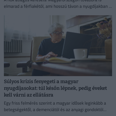
elmarad a férfiakétól, ami hosszú távon a nyugdíjakban is
jelentős különbségeket eredményezhet.
Súlyos krízis fenyegeti a magyar
nyugdíjasokat: túl későn lépnek, pedig éveket
kell várni az ellátásra
Egy friss felmérés szerint a magyar idősek leginkább a
betegségektől, a demenciától és az anyagi gondoktól