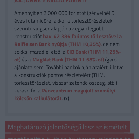
Amennyiben 2 000 000 forintot igényelnél 5
éves futamidőre, akkor a törlesztőrészletek
szerinti rangsor alapján az egyik legjobb
konstrukciót
havi 42 386
forintos törlesztővel a
Raiffeisen Bank nyújtja (THM 10,35%),
de nem
sokkal marad el ettől a
CIB Bank (THM 11,29%-
ot)
és a
MagNet Bank (THM 11.68%-ot)
ígérő
ajánlata sem. További bankok ajánlataiért, illetve
a konstrukciók pontos részleteiért (THM,
törlesztőrészlet, visszafizetendő összeg, stb.)
keresd fel a
Pénzcentrum megújult személyi
kölcsön kalkulátorát.
(x)
Meghatározó jelentőségű lesz az ismételt