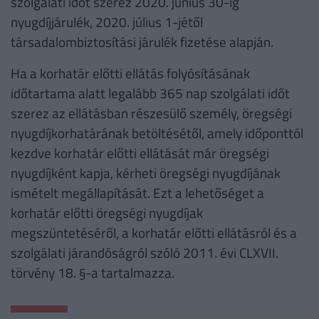
szolgálati időt szerez 2020. június 30-ig
nyugdíjjárulék, 2020. július 1-jétől
társadalombiztosítási járulék fizetése alapján.
Ha a korhatár előtti ellátás folyósításának
időtartama alatt legalább 365 nap szolgálati időt
szerez az ellátásban részesülő személy, öregségi
nyugdíjkorhatárának betöltésétől, amely időponttól
kezdve korhatár előtti ellátását már öregségi
nyugdíjként kapja, kérheti öregségi nyugdíjának
ismételt megállapítását. Ezt a lehetőséget a
korhatár előtti öregségi nyugdíjak
megszüntetéséről, a korhatár előtti ellátásról és a
szolgálati járandóságról szóló 2011. évi CLXVII.
törvény 18. §-a tartalmazza.