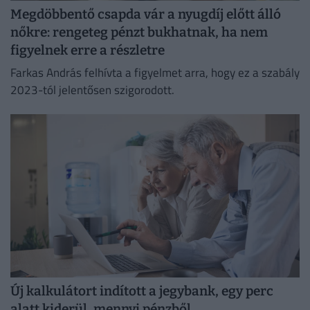
Megdöbbentő csapda vár a nyugdíj előtt álló
nőkre: rengeteg pénzt bukhatnak, ha nem
figyelnek erre a részletre
Farkas András felhívta a figyelmet arra, hogy ez a szabály
2023-tól jelentősen szigorodott.
Új kalkulátort indított a jegybank, egy perc
alatt kiderül, mennyi pénzből