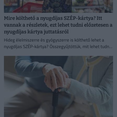
Mire költhető a nyugdíjas SZÉP-kártya? Itt
vannak a részletek, ezt lehet tudni előzetesen a
nyugdíjas kártya juttatásról
Hideg élelmiszerre és gyógyszerre is költhető lehet a
nyugdíjas SZÉP-kártya? Összegyűjtöttük, mit lehet tudni
a Tisza-kormány nyugdíjasok számára tervezett
juttatásáról.