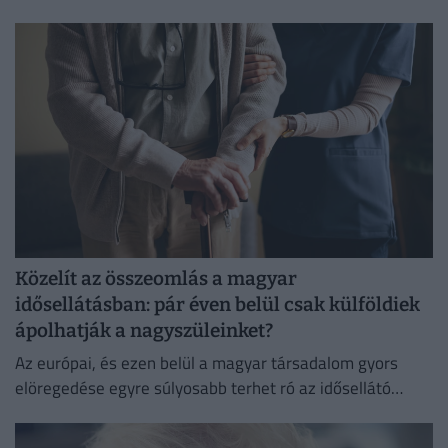
Bács-Kiskun megyékben még a 235 ezret sem éri el az...
Közelít az összeomlás a magyar
idősellátásban: pár éven belül csak külföldiek
ápolhatják a nagyszüleinket?
Az európai, és ezen belül a magyar társadalom gyors
elöregedése egyre súlyosabb terhet ró az idősellátó
rendszerekre.