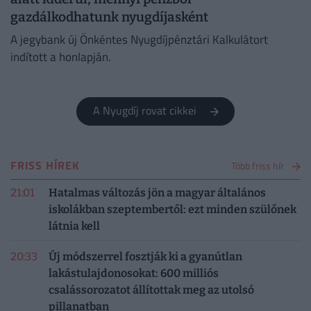
gazdálkodhatunk nyugdíjasként
A jegybank új Önkéntes Nyugdíjpénztári Kalkulátort
indított a honlapján.
A Nyugdíj rovat cikkei
FRISS HÍREK
Több friss hír
21:01
Hatalmas változás jön a magyar általános
iskolákban szeptembertől: ezt minden szülőnek
látnia kell
20:33
Új módszerrel fosztják ki a gyanútlan
lakástulajdonosokat: 600 milliós
csalássorozatot állítottak meg az utolsó
pillanatban