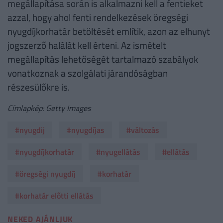
megállapítása során is alkalmazni kell a fentieket
azzal, hogy ahol fenti rendelkezések öregségi
nyugdíjkorhatár betöltését említik, azon az elhunyt
jogszerző halálát kell érteni. Az ismételt
megállapítás lehetőségét tartalmazó szabályok
vonatkoznak a szolgálati járandóságban
részesülőkre is.
Címlapkép: Getty Images
#nyugdij
#nyugdíjas
#változás
#nyugdíjkorhatár
#nyugellátás
#ellátás
#öregségi nyugdíj
#korhatár
#korhatár előtti ellátás
NEKED AJÁNLJUK