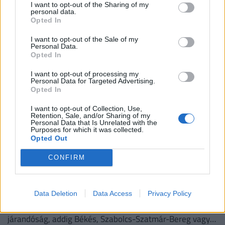
Sokan éveken, akár évtizedeken keresztül gyűjtenek
I want to opt-out of the Sharing of my
personal data.
pénzt önkéntes nyugdíjpénztárban, de kevesen tudják, mi
Opted In
történik a megtakarításukkal haláluk után.
I want to opt-out of the Sale of my
Personal Data.
Opted In
I want to opt-out of processing my
Personal Data for Targeted Advertising.
Opted In
I want to opt-out of Collection, Use,
Retention, Sale, and/or Sharing of my
Personal Data that Is Unrelated with the
Purposes for which it was collected.
Opted Out
CONFIRM
Tovább mélyül a nyugdíjszakadék: akár 80 ezer
forinttal kevesebbet is kaphatnak a magyar
idősek ebben a megyében a fővárosiaknál
Data Deletion
Data Access
Privacy Policy
Amíg a fővárosban meghaladja a 311 ezer forintot a havi
járandóság, addig Békés, Szabolcs-Szatmár-Bereg vagy