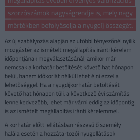
megállapítás évében érvényes valorizációs
szorzószámok nagyságrendje is, mely nagy
mértékben befolyásolja a nyugdíj összegét.
Az új szabályozás alapján ez utóbbi tényezőnél nyílik
mozgástér az ismételt megállapítás iránti kérelem
időpontjának megválasztásánál, amikor már
nemcsak a korhatár betöltését követő hat hónapon
belül, hanem időkorlát nélkül lehet élni ezzel a
lehetőséggel. Ha a nyugdíjkorhatár betöltését
követő hat hónapon túli, a következő évi számítás
lenne kedvezőbb, lehet már várni eddig az időpontig
is az ismételt megállapítás iránti kérelemmel.
A korhatár előtti ellátásban részesülő személy
halála esetén a hozzátartozói nyugellátások