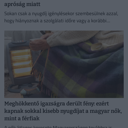
apróság miatt
Sokan csak a nyugdíj igénylésekor szembesülnek azzal,
hogy hiányoznak a szolgálati időre vagy a korábbi
keresetekre vonatkozó adatok, ami akár a nyugdíj
összegét is befolyásolhatja.
Meghökkentő igazságra derült fény: ezért
kapnak sokkal kisebb nyugdíjat a magyar nők,
mint a férfiak
A nők átlagos keresete Magyarországon továbbra is