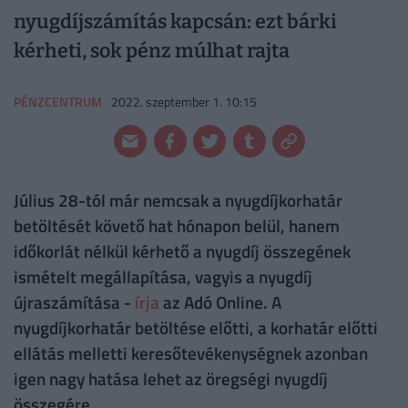
nyugdíjszámítás kapcsán: ezt bárki
kérheti, sok pénz múlhat rajta
PÉNZCENTRUM
2022. szeptember 1. 10:15
Július 28-tól már nemcsak a nyugdíjkorhatár
betöltését követő hat hónapon belül, hanem
időkorlát nélkül kérhető a nyugdíj összegének
ismételt megállapítása, vagyis a nyugdíj
újraszámítása -
írja
az Adó Online. A
nyugdíjkorhatár betöltése előtti, a korhatár előtti
ellátás melletti keresőtevékenységnek azonban
igen nagy hatása lehet az öregségi nyugdíj
összegére.