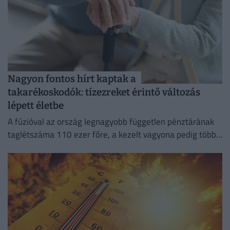
Nagyon fontos hírt kaptak a
takarékoskodók: tízezreket érintő változás
lépett életbe
A fúzióval az ország legnagyobb független pénztárának
taglétszáma 110 ezer főre, a kezelt vagyona pedig több
mint 295 milliárd forintra nőtt.