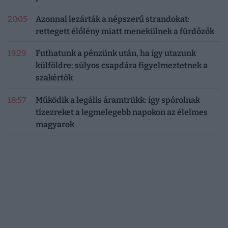
20:05
Azonnal lezárták a népszerű strandokat:
rettegett élőlény miatt menekülnek a fürdőzők
19:29
Futhatunk a pénzünk után, ha így utazunk
külföldre: súlyos csapdára figyelmeztetnek a
szakértők
18:57
Működik a legális áramtrükk: így spórolnak
tízezreket a legmelegebb napokon az élelmes
magyarok