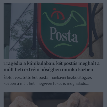
tartanak.
Tragédia a kánikulában: két postás meghalt a
múlt heti extrém hőségben munka közben
Életét vesztette két posta munkavéi kézbesítőgzés
közben a múlt heti, negyven fokot is meghaladó
hőségriadó idején,