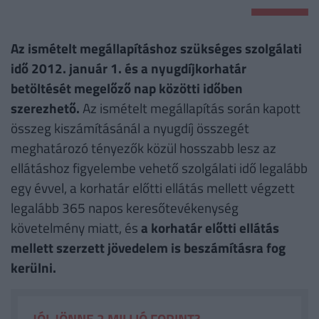
Az ismételt megállapításhoz szükséges szolgálati
idő 2012. január 1. és a nyugdíjkorhatár
betöltését megelőző nap közötti időben
szerezhető.
Az ismételt megállapítás során kapott
összeg kiszámításánál a nyugdíj összegét
meghatározó tényezők közül hosszabb lesz az
ellátáshoz figyelembe vehető szolgálati idő legalább
egy évvel, a korhatár előtti ellátás mellett végzett
legalább 365 napos keresőtevékenység
követelmény miatt, és
a korhatár előtti ellátás
mellett szerzett jövedelem is beszámításra fog
kerülni.
JÓL JÖNNE 2 MILLIÓ FORINT?