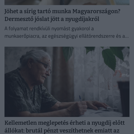
Jöhet a sírig tartó munka Magyarországon?
Dermesztő jóslat jött a nyugdíjakról
A folyamat rendkívüli nyomást gyakorol a
munkaerőpiacra, az egészségügyi ellátórendszerre és a
szociális hálóra, így elkerülhetetlenné válik a
nyugdíjkorhatár emelése
Kellemetlen meglepetés érheti a nyugdíj előtt
állókat: brutál pénzt veszíthetnek emiatt az