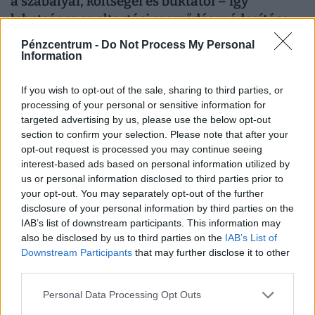
a szabályai, költségei és buktatói – így
lehetséges az eltartási szerződés módosítása,
felbontása
Pénzcentrum -
Do Not Process My Personal
Information
Mit jelent az eltartási szerződés, mik a szabályai, a
költségei, és hogyan módosítható vagy bontható fel?
If you wish to opt-out of the sale, sharing to third parties, or
Összefoglaltuk, amit tudni érdemes!
processing of your personal or sensitive information for
targeted advertising by us, please use the below opt-out
section to confirm your selection. Please note that after your
opt-out request is processed you may continue seeing
interest-based ads based on personal information utilized by
us or personal information disclosed to third parties prior to
your opt-out. You may separately opt-out of the further
disclosure of your personal information by third parties on the
IAB’s list of downstream participants. This information may
also be disclosed by us to third parties on the
IAB’s List of
Downstream Participants
that may further disclose it to other
third parties.
Komoly öröklési tévhitben él rengeteg magyar:
Personal Data Processing Opt Outs
nem a végrendelet az egyetlen megoldás