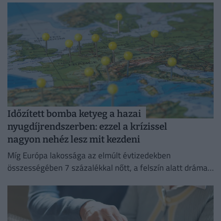
Időzített bomba ketyeg a hazai
nyugdíjrendszerben: ezzel a krízissel
nagyon nehéz lesz mit kezdeni
Míg Európa lakossága az elmúlt évtizedekben
összességében 7 százalékkal nőtt, a felszín alatt drámai
szakadék tátong a kontinens országai között.