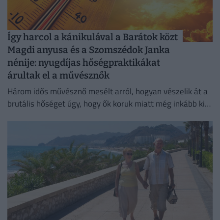
Így harcol a kánikulával a Barátok közt
Magdi anyusa és a Szomszédok Janka
nénije: nyugdíjas hőségpraktikákat
árultak el a művésznők
Három idős művésznő mesélt arról, hogyan vészelik át a
brutális hőséget úgy, hogy ők koruk miatt még inkább ki
vannak téve a brutális meleg hatásainak.