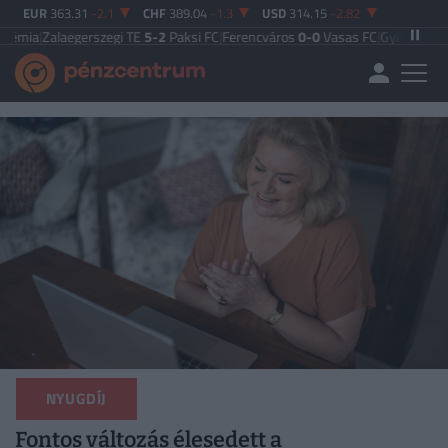
EUR
363.31
-2.1
CHF
389.04
-1.3
USD
314.15
-2.82
gerszegi TE
5-2
Paksi FC
|
Ferencváros
0-0
Vasas FC
|
Győri ETO FC
4-0
Nyíre
NYUGDÍJ
Fontos változás élesedett a