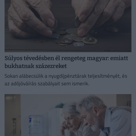
Súlyos tévedésben él rengeteg magyar: emiatt
bukhatnak százezreket
Sokan alábecsülik a nyugdíjpénztárak teljesítményét, és
az adójóváírás szabályait sem ismerik.