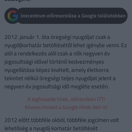
Pénzcentrum előresorolása a Google találatokban
2012. január 1. óta öregségi nyugdíjat csak a
nyugdíjkorhatár betöltésétől lehet igénybe venni. Ez
alól a rendelkezés alól csak a nők negyven év
jogosultsági idővel történő kedvezményes
nyugellátása képez kivételt, amely életkorra
tekintet nélkül öregségi teljes nyugdíjat jelent a
negyven év jogosultsági idő megléte esetén.
A legfrissebb hírek, időrendben ITT!
Kövess minket a Google Hírek-ben is!
2012 előtt többféle okból, többféle jogcímen volt
lehetőség a nyugdíj korhatár betöltését