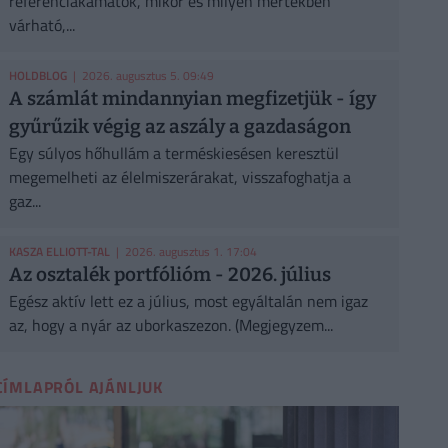
referenciakamatok, mikor és milyen mértékben
várható,...
HOLDBLOG
| 2026. augusztus 5. 09:49
A számlát mindannyian megfizetjük - így
gyűrűzik végig az aszály a gazdaságon
Egy súlyos hőhullám a terméskiesésen keresztül
megemelheti az élelmiszerárakat, visszafoghatja a
gaz...
KASZA ELLIOTT-TAL
| 2026. augusztus 1. 17:04
Az osztalék portfólióm - 2026. július
Egész aktív lett ez a július, most egyáltalán nem igaz
az, hogy a nyár az uborkaszezon. (Megjegyzem...
CÍMLAPRÓL AJÁNLJUK