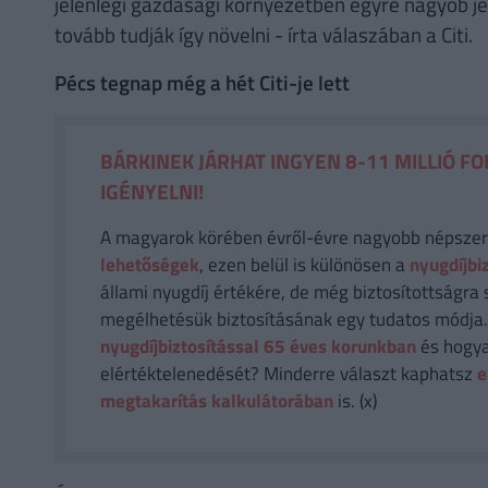
jelenlegi gazdasági környezetben egyre nagyob j
tovább tudják így növelni - írta válaszában a Citi.
Pécs tegnap még a hét Citi-je lett
BÁRKINEK JÁRHAT INGYEN 8-11 MILLIÓ FO
IGÉNYELNI!
A magyarok körében évről-évre nagyobb népsze
lehetőségek
, ezen belül is különösen a
nyugdíjbi
állami nyugdíj értékére, de még biztosítottságra 
megélhetésük biztosításának egy tudatos módja
nyugdíjbiztosítással 65 éves korunkban
és hogya
elértéktelenedését? Minderre választ kaphatsz
e
megtakarítás kalkulátorában
is. (x)