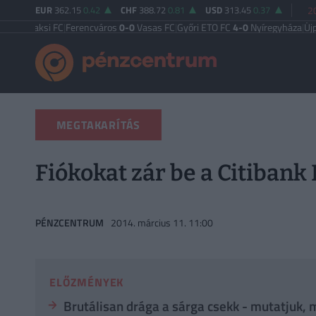
EUR
362.15
0.42
CHF
388.72
0.81
USD
313.45
0.37
2
aksi FC
|
Ferencváros
0-0
Vasas FC
|
Győri ETO FC
4-0
Nyíregyháza
|
Újpest FC
MEGTAKARÍTÁS
Fiókokat zár be a Citiban
PÉNZCENTRUM
2014. március 11. 11:00
ELŐZMÉNYEK
Brutálisan drága a sárga csekk - mutatjuk, 