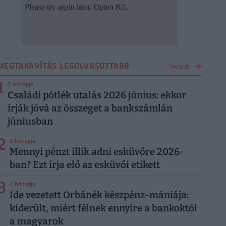
MEGTAKARÍTÁS LEGOLVASOTTABB
Tovább
1
2 hónapja
Családi pótlék utalás 2026 június: ekkor
írják jóvá az összeget a bankszámlán
júniusban
2
2 hónapja
Mennyi pénzt illik adni esküvőre 2026-
ban? Ezt írja elő az esküvői etikett
3
1 hónapja
Ide vezetett Orbánék készpénz-mániája:
kiderült, miért félnek ennyire a bankoktól
a magyarok