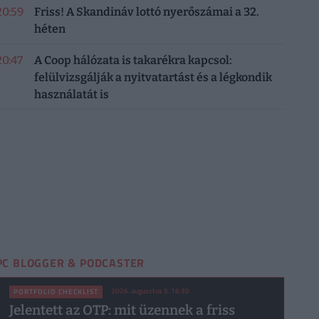
20:59
Friss! A Skandináv lottó nyerőszámai a 32.
héten
20:47
A Coop hálózata is takarékra kapcsol:
felülvizsgálják a nyitvatartást és a légkondik
használatát is
PC BLOGGER & PODCASTER
2026. augusztus 5. 16:30
PORTFOLIO CHECKLIST
Jelentett az OTP: mit üzennek a friss