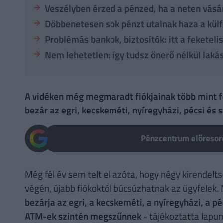
Veszélyben érzed a pénzed, ha a neten vásár
Döbbenetesen sok pénzt utalnak haza a kül
Problémás bankok, biztosítók: itt a feketeli
Nem lehetetlen: így tudsz önerő nélkül laká
A vidéken még megmaradt fiókjainak több mint fe
bezár az egri, kecskeméti, nyíregyházi, pécsi és 
Pénzcentrum előresoro
Még fél év sem telt el azóta, hogy négy kirendelt
végén, újabb fiókoktól búcsúzhatnak az ügyfelek. 
bezárja az egri, a kecskeméti, a nyíregyházi, a pé
ATM-ek szintén megszűnnek
- tájékoztatta lapunk