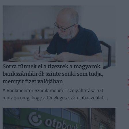
Sorra tűnnek el a tízezrek a magyarok
bankszámláiról: szinte senki sem tudja,
mennyit fizet valójában
A Bankmonitor Számlamonitor szolgáltatása azt
mutatja meg, hogy a tényleges számlahasználat
alapján mennyibe kerül a bankolás.