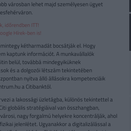
yobb városban lehet majd személyesen ügyet
kesfehérváron.
ek, időrendben ITT!
oogle Hírek-ben is!
ik mintegy kétharmadát bocsátják el. Hogy
m kaptunk információt. A munkavállalók
itin belül, továbbá mindegyiküknek
ások és a dolgozói létszám tekintetében
zpontban nyitva álló állásokra kompetenciáik
rum.hu a Citibanktól.
vezi a lakossági üzletágba, különös tekintettel a
Citi globális stratégiáival van összhangban,
yvárosi, nagy forgalmú helyekre koncentrálják, ahol
izikai jelenlétet. Ugyanakkor a digitalizálással a