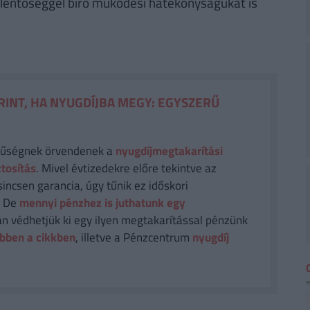
elentőséggel bíró működési hatékonyságukat is
RINT, HA NYUGDÍJBA MEGY: EGYSZERŰ
rűségnek örvendenek a
nyugdíjmegtakarítási
ztosítás
. Mivel évtizedekre előre tekintve az
sincsen garancia, úgy tűnik ez időskori
. De
mennyi pénzhez is juthatunk egy
n védhetjük ki egy ilyen megtakarítással pénzünk
bben a cikkben
, illetve a Pénzcentrum
nyugdíj