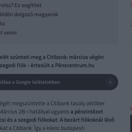
olsz? Ez segíthet
földön dolgozó magyarok
sta
st venni
lét szünteti meg a Citibank: március végén
szegedi fiók - értesült a Pénzcentrum.hu
lása a Google találatokban
ségét megszüntette a Citibank tavaly október
Március 28-i hatállyal ugyanis
a pénzintézet
csi és a szegedi fiókokat
.
A bezárt fiókoknál lévő
at a Citibank. Így a kilenc budapesti