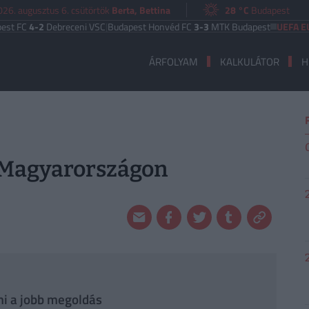
026. augusztus 6. csütörtök
Berta, Bettina
28 °C
Budapest
4-2
Debreceni VSC
|
Budapest Honvéd FC
3-3
MTK Budapest
UEFA EURÓPA 
ÁRFOLYAM
KALKULÁTOR
H
k Magyarországon
mi a jobb megoldás