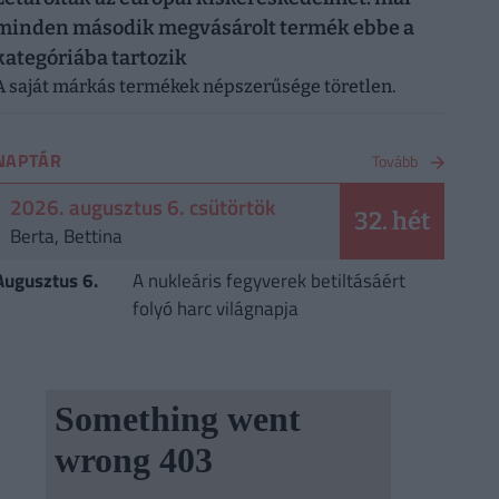
minden második megvásárolt termék ebbe a
kategóriába tartozik
A saját márkás termékek népszerűsége töretlen.
NAPTÁR
Tovább
2026. augusztus 6. csütörtök
32. hét
Berta, Bettina
Augusztus 6.
A nukleáris fegyverek betiltásáért
folyó harc világnapja