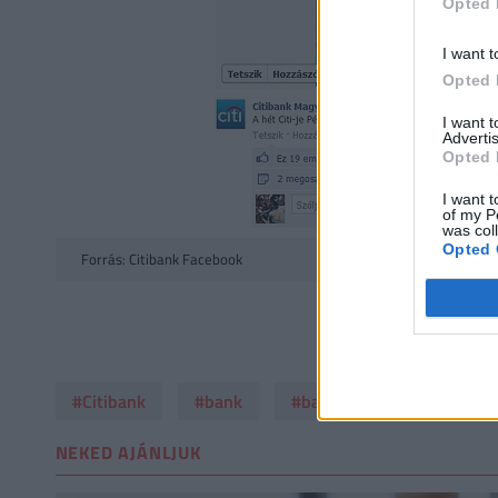
Opted 
I want t
Opted 
I want 
Advertis
Opted 
I want t
of my P
was col
Opted 
Forrás: Citibank Facebook
#Citibank
#bank
#bankfiók
NEKED AJÁNLJUK