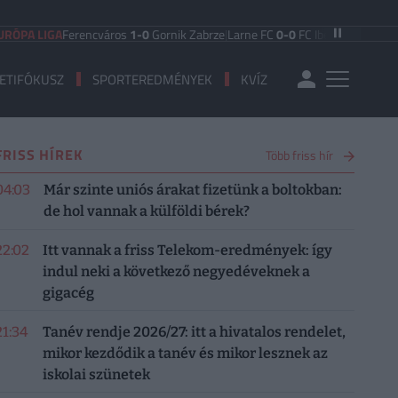
LIGA
Ferencváros
1-0
Gornik Zabrze
|
Larne FC
0-0
FC Iberia 1999
|
Shamrock 
ETIFÓKUSZ
SPORTEREDMÉNYEK
KVÍZ
FRISS HÍREK
Több friss hír
04:03
Már szinte uniós árakat fizetünk a boltokban:
de hol vannak a külföldi bérek?
22:02
Itt vannak a friss Telekom-eredmények: így
indul neki a következő negyedéveknek a
gigacég
21:34
Tanév rendje 2026/27: itt a hivatalos rendelet,
mikor kezdődik a tanév és mikor lesznek az
iskolai szünetek