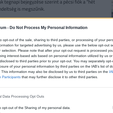
 tegnapi bejegyzése szerint a pécsi fiók a "hét
endeltség is megszűnik.
rum -
Do Not Process My Personal Information
to opt-out of the sale, sharing to third parties, or processing of your per
formation for targeted advertising by us, please use the below opt-out s
r selection. Please note that after your opt-out request is processed y
2
eing interest-based ads based on personal information utilized by us or
disclosed to third parties prior to your opt-out. You may separately opt-
losure of your personal information by third parties on the IAB’s list of
. This information may also be disclosed by us to third parties on the
IA
Participants
that may further disclose it to other third parties.
2
l Data Processing Opt Outs
o opt-out of the Sharing of my personal data.