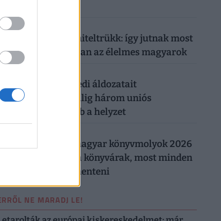
ruhát
026. augusztus 5.
Működik a legális hiteltrükk: így jutnak most
milliókhoz olcsóbban az élelmes magyarok
026. augusztus 5.
Csendes gyilkos szedi áldozatait
Magyarországon: alig három uniós
országban rosszabb a helyzet
026. augusztus 5.
Így trükköznek a magyar könyvmolyok 2026
nyarán: elszálltak a könyvárak, most minden
forintot meg kell menteni
ERRŐL NE MARADJ LE!
Letarolták az európai kiskereskedelmet: már