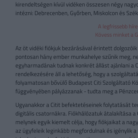
kirendeltségen kívül vidéken összesen négy nag
intézni: Debrecenben, Győrben, Miskolcon és Szé
A legfrissebb hír
Kövess minket a G
Az öt vidéki fiókjuk bezárásával érintett dolgozó
pontosan hány ember munkahelye szűnik meg, ne
egyharmadának tudnak konkrét állást ajánlani a C
rendelkezésére áll a lehetőség, hogy a szolgáltat
folyamatosan bővülő Budapest Citi Szolgáltató Kö
függvényében pályázzanak - tudta meg a Pénzcent
Ugyanakkor a Citit befektetéseinek folytatását ter
digitális csatornákra. Fiókhálózatuk átalakítása a 
melynek egyik kiemelt célja, hogy fiókjaikat a nag
az ügyfeleik leginkább megfordulnak és igénylik a f