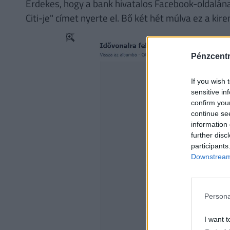
Érdekes, hogy a bank hivatalos Facebook-oldalának
Citi-je" címet nyerte el. Bő két hét múlva ez a kir
Pénzcent
If you wish 
sensitive in
confirm you
continue se
information 
further disc
participants
Downstream 
Persona
I want t