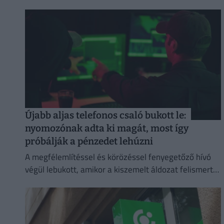
Újabb aljas telefonos csaló bukott le:
nyomozónak adta ki magát, most így
próbálják a pénzedet lehúzni
A megfélemlítéssel és körözéssel fenyegetőző hívó
végül lebukott, amikor a kiszemelt áldozat felismerte
a jól ismert átverési taktikát, és szembesítette vele
az elkövetőt.