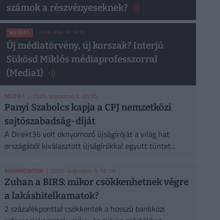
számok a részvényeseknek?
2026. július 16. 18:28
MEDIA1
Új médiatörvény, új korszak? Interjú
Sükösd Miklós médiaprofesszorral
(Media1)
MEDIA1
| 2026. augusztus 5. 20:35
Panyi Szabolcs kapja a CPJ nemzetközi
sajtószabadság-díját
A Direkt36 volt oknyomozó újságíróját a világ hat
országából kiválasztott újságírókkal együtt tüntet...
BANKMONITOR
| 2026. augusztus 5. 16:59
Zuhan a BIRS: mikor csökkenhetnek végre
a lakáshitelkamatok?
2 százalékponttal csökkentek a hosszú bankközi