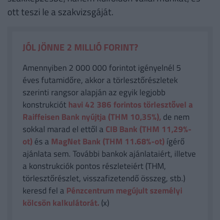
ott teszi le a szakvizsgáját.
JÓL JÖNNE 2 MILLIÓ FORINT?
Amennyiben 2 000 000 forintot igényelnél 5
éves futamidőre, akkor a törlesztőrészletek
szerinti rangsor alapján az egyik legjobb
konstrukciót
havi 42 386
forintos törlesztővel a
Raiffeisen Bank nyújtja (THM 10,35%),
de nem
sokkal marad el ettől a
CIB Bank (THM 11,29%-
ot)
és a
MagNet Bank (THM 11.68%-ot)
ígérő
ajánlata sem. További bankok ajánlataiért, illetve
a konstrukciók pontos részleteiért (THM,
törlesztőrészlet, visszafizetendő összeg, stb.)
keresd fel a
Pénzcentrum megújult személyi
kölcsön kalkulátorát.
(x)