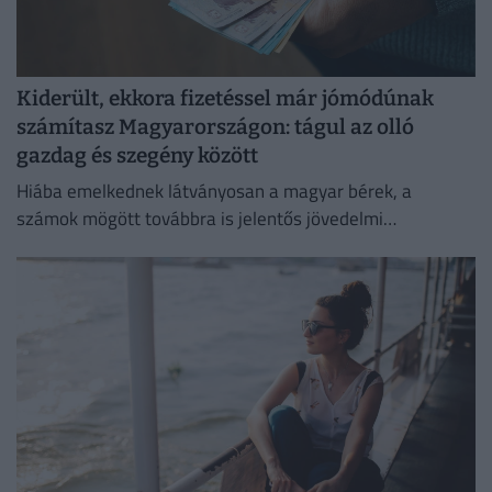
Kiderült, ekkora fizetéssel már jómódúnak
számítasz Magyarországon: tágul az olló
gazdag és szegény között
Hiába emelkednek látványosan a magyar bérek, a
számok mögött továbbra is jelentős jövedelmi
különbségek húzódnak meg.