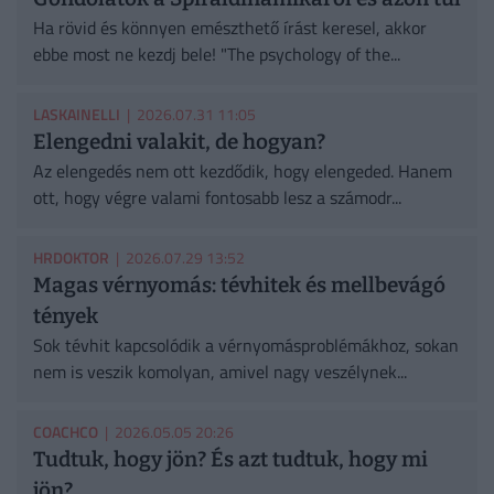
Ha rövid és könnyen emészthető írást keresel, akkor
ebbe most ne kezdj bele! "The psychology of the...
LASKAINELLI
| 2026.07.31 11:05
Elengedni valakit, de hogyan?
Az elengedés nem ott kezdődik, hogy elengeded. Hanem
ott, hogy végre valami fontosabb lesz a számodr...
HRDOKTOR
| 2026.07.29 13:52
Magas vérnyomás: tévhitek és mellbevágó
tények
Sok tévhit kapcsolódik a vérnyomásproblémákhoz, sokan
nem is veszik komolyan, amivel nagy veszélynek...
COACHCO
| 2026.05.05 20:26
Tudtuk, hogy jön? És azt tudtuk, hogy mi
jön?