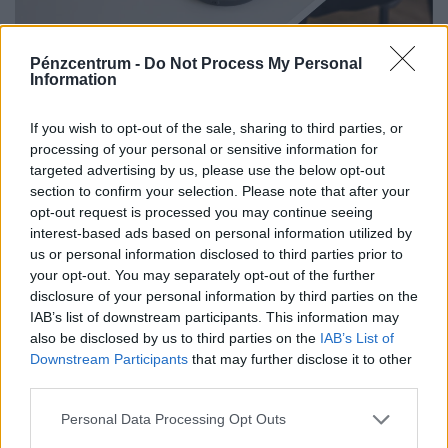
Készül a válságforgatókönyv a magyar
Pénzcentrum -
Do Not Process My Personal
munkahelyeken: erre kötelezhetik a
Information
dolgozókat, ha elhúzódik a hőség
If you wish to opt-out of the sale, sharing to third parties, or
Hogyan érdemes szervezni a munkavégzést
processing of your personal or sensitive information for
hőségriadóban? Otthon, ahol mindenki külön hűti a
targeted advertising by us, please use the below opt-out
lakását, vagy egy korszerű, energiahatékony
section to confirm your selection. Please note that after your
irodaházban, ahol a hűtés központilag működik.
opt-out request is processed you may continue seeing
interest-based ads based on personal information utilized by
us or personal information disclosed to third parties prior to
your opt-out. You may separately opt-out of the further
disclosure of your personal information by third parties on the
IAB’s list of downstream participants. This information may
also be disclosed by us to third parties on the
IAB’s List of
Downstream Participants
that may further disclose it to other
third parties.
Personal Data Processing Opt Outs