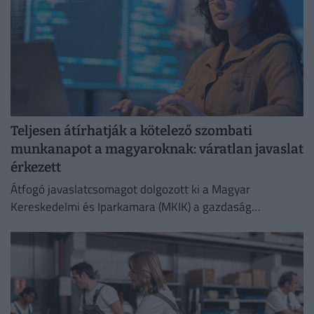
Teljesen átírhatják a kötelező szombati
munkanapot a magyaroknak: váratlan javaslat
érkezett
Átfogó javaslatcsomagot dolgozott ki a Magyar
Kereskedelmi és Iparkamara (MKIK) a gazdaság
működőképességének megőrzése és az energiaválság
kezelése érdekében.