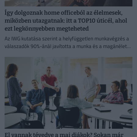
Így dolgoznak home officeból az élelmesek,
miközben utazgatnak: itt a TOP10 úticél, ahol
ezt legkönnyebben megteheted
Az IWG kutatása szerint a helyfüggetlen munkavégzés a
válaszadók 90%-ánál javította a munka és a magánélet
egyensúlyát, míg 80%-uk produktívabbnak érzi magát.
El vannak tévedve a mai diákok? Sokan már