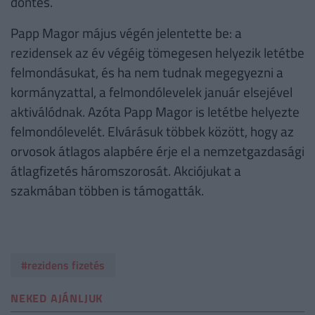
döntés.
Papp Magor május végén jelentette be: a
rezidensek az év végéig tömegesen helyezik letétbe
felmondásukat, és ha nem tudnak megegyezni a
kormányzattal, a felmondólevelek január elsejével
aktiválódnak. Azóta Papp Magor is letétbe helyezte
felmondólevelét. Elvárásuk többek között, hogy az
orvosok átlagos alapbére érje el a nemzetgazdasági
átlagfizetés háromszorosát. Akciójukat a
szakmában többen is támogatták.
#rezidens fizetés
NEKED AJÁNLJUK