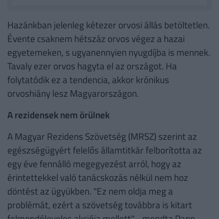
Hazánkban jelenleg kétezer orvosi állás betöltetlen.
Évente csaknem hétszáz orvos végez a hazai
egyetemeken, s ugyanennyien nyugdíjba is mennek.
Tavaly ezer orvos hagyta el az országot. Ha
folytatódik ez a tendencia, akkor krónikus
orvoshiány lesz Magyarországon.
A rezidensek nem örülnek
A Magyar Rezidens Szövetség (MRSZ) szerint az
egészségügyért felelős államtitkár felborította az
egy éve fennálló megegyezést arról, hogy az
érintettekkel való tanácskozás nélkül nem hoz
döntést az ügyükben. "Ez nem oldja meg a
problémát, ezért a szövetség továbbra is kitart
felmondóleveles akciója mellett" - mondta Papp