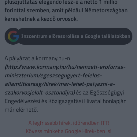
pluszjuttatás elegendő lesz-e a nettó 1 millió
forinttal szemben, amit például Németországban
kereshetnek a kezdő orvosok.
Pénzcentrum előresorolása a Google találatokban
A pályázat a kormany.hu-n
(http://www.kormany.hu/hu/nemzeti-eroforras-
miniszterium/egeszsegugyert-felelos-
allamtitkarsag/hirek/mar-lehet-palyazni-a-
szakorvosjelolt-osztondijra)
és az Egészségügyi
Engedélyezési és Közigazgatási Hivatal honlapján
már elérhető.
A legfrissebb hírek, időrendben ITT!
Kövess minket a Google Hírek-ben is!