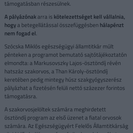
támogatásban részesülnek.
A pályázónak
arra is
kötelezettséget kell vállalnia,
hogy
a betegellátással összefüggésben
hálapénzt
nem fogad el
.
Szócska Miklós egészségügyi államtitkár múlt
pénteken a programot bemutató sajtótájékoztatón
elmondta: a Markusovszky Lajos-ösztöndíj révén
hatszáz szakorvos, a Than Károly-ösztöndíj
keretében pedig mintegy húsz szakgyógyszerész
pályázhat a fizetésén felüli nettó százezer forintos
támogatásra.
A szakorvosjelöltek számára meghirdetett
ösztöndíj program az első üzenet a fiatal orvosok
számára. Az Egészségügyért Felelős Államtitkárság