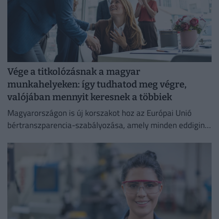
Vége a titkolózásnak a magyar
munkahelyeken: így tudhatod meg végre,
valójában mennyit keresnek a többiek
Magyarországon is új korszakot hoz az Európai Unió
bértranszparencia-szabályozása, amely minden eddiginél
átláthatóbbá teszi a vállalati javadalmazást: