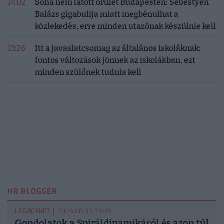
14:02
Soha nem látott őrület Budapesten: Sebestyén
Balázs gigabulija miatt megbénulhat a
közlekedés, erre minden utazónak készülnie kell
13:26
Itt a javaslatcsomag az általános iskoláknak:
fontos változások jönnek az iskolákban, ezt
minden szülőnek tudnia kell
HR BLOGGER
LEGACYKFT
| 2026.08.03 13:05
Gondolatok a Spiráldinamikáról és azon túl