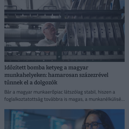
Időzített bomba ketyeg a magyar
munkahelyeken: hamarosan százezrével
tűnnek el a dolgozók
Bár a magyar munkaerőpiac látszólag stabil, hiszen a
foglalkoztatottság továbbra is magas, a munkanélküliség
pedig nem emelkedik drámai mértékben.