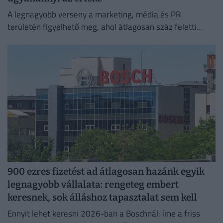
A legnagyobb verseny a marketing, média és PR
területén figyelhető meg, ahol átlagosan száz feletti
jelentkező juthat egy pályakezdő állásra.
900 ezres fizetést ad átlagosan hazánk egyik
legnagyobb vállalata: rengeteg embert
keresnek, sok álláshoz tapasztalat sem kell
Ennyit lehet keresni 2026-ban a Boschnál: íme a friss