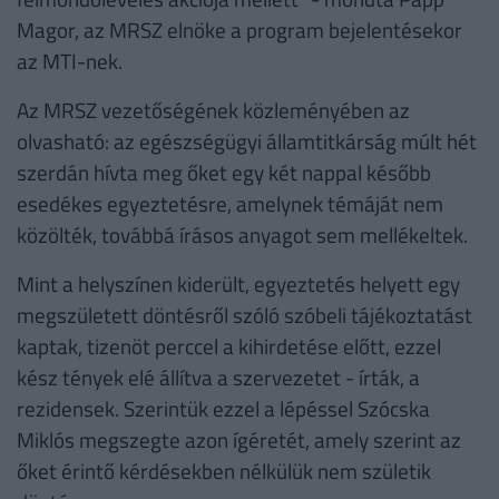
Magor, az MRSZ elnöke a program bejelentésekor
az MTI-nek.
Az MRSZ vezetőségének közleményében az
olvasható: az egészségügyi államtitkárság múlt hét
szerdán hívta meg őket egy két nappal később
esedékes egyeztetésre, amelynek témáját nem
közölték, továbbá írásos anyagot sem mellékeltek.
Mint a helyszínen kiderült, egyeztetés helyett egy
megszületett döntésről szóló szóbeli tájékoztatást
kaptak, tizenöt perccel a kihirdetése előtt, ezzel
kész tények elé állítva a szervezetet - írták, a
rezidensek. Szerintük ezzel a lépéssel Szócska
Miklós megszegte azon ígéretét, amely szerint az
őket érintő kérdésekben nélkülük nem születik