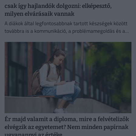
csak így hajlandók dolgozni: elképesztő,
milyen elvárásaik vannak
A diákok által legfontosabbnak tartott készségek között
továbbra is a kommunikáció, a problémamegoldás és a
kritikus gondolkodás vezet.
Ér majd valamit a diploma, mire a felvételizők
elvégzik az egyetemet? Nem minden papírnak
ugyanannyi az értéke