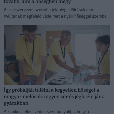
tovább, ami a hőségben megy
A szakszervezet szerint a jelenlegi előírások nem
nyújtanak megfelelő védelmet a nyári hőséggel szemben,
ezért aláírásgyűjtést indítottak a dolgozók egészségének
védelmében.
Így próbálják túlélni a kegyetlen hőséget a
magyar melósok: ingyen sör és jégkrém jár a
gyárakban
A kánikula elleni védekezést bonyolítja, hogy a