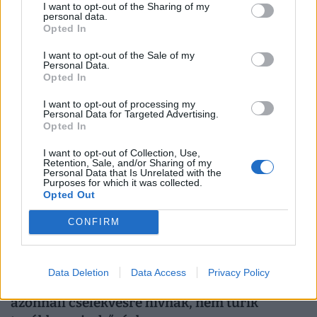
Olyan válság csapott le Oroszországra, amire
I want to opt-out of the Sharing of my
personal data.
senki sem számított: teljesen elfogytak az
Opted In
emberek, bénulás fenyegeti az országot
I want to opt-out of the Sale of my
Súlyos munkaerőhiányt és fenntarthatatlan bérspirált
Personal Data.
okozott Oroszországban a háborús gazdálkodás.
Opted In
I want to opt-out of processing my
Personal Data for Targeted Advertising.
Opted In
I want to opt-out of Collection, Use,
Retention, Sale, and/or Sharing of my
Personal Data that Is Unrelated with the
Purposes for which it was collected.
Opted Out
CONFIRM
Data Deletion
Data Access
Privacy Policy
Asztalra vágnak a dolgozók védelmében:
azonnali cselekvésre hívnak, nem tűrik