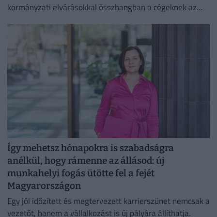
kormányzati elvárásokkal összhangban a cégeknek az
energiafogyasztásukat is mérsékelniük kell.
Így mehetsz hónapokra is szabadságra
anélkül, hogy rámenne az állásod: új
munkahelyi fogás ütötte fel a fejét
Magyarországon
Egy jól időzített és megtervezett karrierszünet nemcsak a
vezetőt, hanem a vállalkozást is új pályára állíthatja.