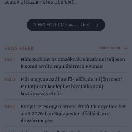
adatok a létszámról és a bérekről.
A HRCENTRUM rovat cikkei
FRISS HÍREK
Több friss hír
15:31
Hidegzuhany az utazóknak: váratlanul teljesen
kivonul erről a repülőtérről a Ryanair
15:02
Már megvan az államfő-jelölt, de mi jön most?
Mutatjuk mikor léphet hivatalba az új
köztársasági elnök
14:32
Ennyit keres egy motoros ételfutár egyetlen hét
alatt 2026-ban Budapesten: főállásban is
durván megéri