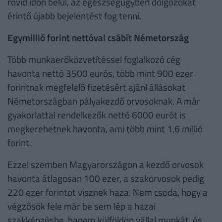
rövid időn belül, az egészségügyben dolgozókat
érintő újabb bejelentést fog tenni.
Egymillió forint nettóval csábít Németország
Több munkaerőközvetítéssel foglalkozó cég
havonta nettó 3500 eurós, több mint 900 ezer
forintnak megfelelő fizetésért ajánl állásokat
Németországban pályakezdő orvosoknak. A már
gyakorlattal rendelkezők nettó 6000 eurót is
megkerehetnek havonta, ami több mint 1,6 millió
forint.
Ezzel szemben Magyarországon a kezdő orvosok
havonta átlagosan 100 ezer, a szakorvosok pedig
220 ezer forintot visznek haza. Nem csoda, hogy a
végzősök fele már be sem lép a hazai
szakképzésbe, hanem külföldön vállal munkát, és